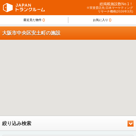
総掲載施設数No.1！
※実査委託先:日本マーケティング
リサーチ機構(2026年3月)
0
0
最近見た物件
お気に入り
大阪市中央区安土町の施設
絞り込み検索