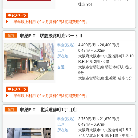
徒歩 9分
「半年以上利用で2ヶ月賃料0円&初期費用0円」
収納PiT 堺筋淡路町店パートⅡ
屋内
料金(税込)
4,400円/月～26,400円/月
広さ
0.48m²～5.02m²
所在地
大阪府大阪市中央区淡路町1-2-10
R.R.ビル 2階・6階
交通
大阪市営堺筋線 堺筋本町駅 徒歩
6分
大阪市営堺筋線 北浜駅 徒歩 5分
「半年以上利用で2ヶ月賃料0円&初期費用0円」
収納PiT 北浜道修町1丁目店
屋内
料金(税込)
2,750円/月～21,670円/月
広さ
0.49m²～6.97m²
所在地
大阪府大阪市中央区道修町1-5-7
ピカソ北浜ビル 地下1階・中地下