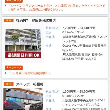
「ジャパントランクルームを見た」とお電話でお伝えいただくとどなたで
も値引き可能。 お気軽にご相談ください。
収納PiT 野田阪神駅東店
屋内
料金(税込)
7,700円/月～33,440円/月
広さ
0.32m²～5.35m²
所在地
大阪府大阪市福島区鷺洲1-7-29 パ
レット2階
交通
Osaka Metro千日前線 野田阪神駅
徒歩 6分
JR大阪環状線 野田駅 徒歩 6分
阪神本線 野田駅 徒歩 6分
「3ヶ月以上利用で初期費用0円」
スペラボ 松屋町
屋内
料金(税込)
1,900円/月～28,900円/月
広さ
0.34m²～7.22m²
所在地
大阪府大阪市中央区谷町6-17-20
シャンクレール谷町201号室
交通
Osaka Metro長堀鶴見緑地線 松屋