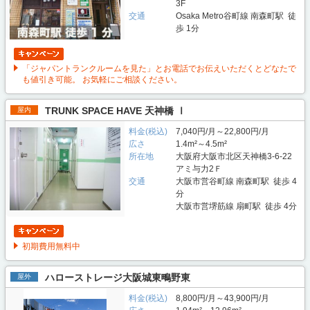
3F
交通
Osaka Metro谷町線 南森町駅 徒
歩 1分
「ジャパントランクルームを見た」とお電話でお伝えいただくとどなたで
も値引き可能。 お気軽にご相談ください。
TRUNK SPACE HAVE 天神橋 Ⅰ
屋内
料金(税込)
7,040円/月～22,800円/月
広さ
1.4m²～4.5m²
所在地
大阪府大阪市北区天神橋3-6-22
アミ与力2Ｆ
交通
大阪市営谷町線 南森町駅 徒歩 4
分
大阪市営堺筋線 扇町駅 徒歩 4分
初期費用無料中
ハローストレージ大阪城東鴫野東
屋外
料金(税込)
8,800円/月～43,900円/月