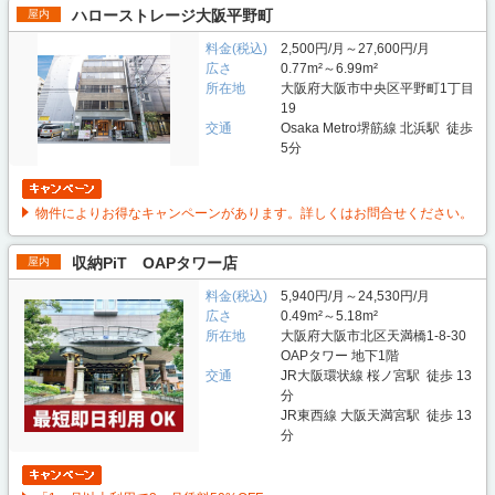
ハローストレージ大阪平野町
屋内
料金(税込)
2,500円/月～27,600円/月
広さ
0.77m²～6.99m²
所在地
大阪府大阪市中央区平野町1丁目
19
交通
Osaka Metro堺筋線 北浜駅 徒歩
5分
物件によりお得なキャンペーンがあります。詳しくはお問合せください。
収納PiT OAPタワー店
屋内
料金(税込)
5,940円/月～24,530円/月
広さ
0.49m²～5.18m²
所在地
大阪府大阪市北区天満橋1-8-30
OAPタワー 地下1階
交通
JR大阪環状線 桜ノ宮駅 徒歩 13
分
JR東西線 大阪天満宮駅 徒歩 13
分