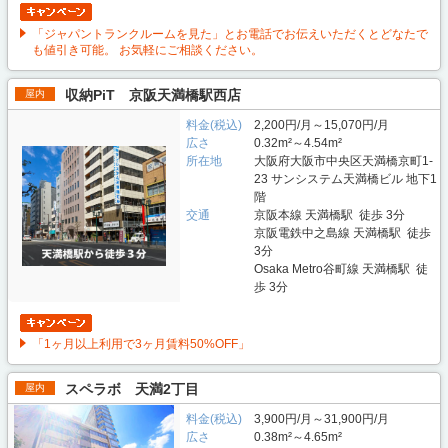
「ジャパントランクルームを見た」とお電話でお伝えいただくとどなたで
も値引き可能。 お気軽にご相談ください。
収納PiT 京阪天満橋駅西店
屋内
料金(税込)
2,200円/月～15,070円/月
広さ
0.32m²～4.54m²
所在地
大阪府大阪市中央区天満橋京町1-
23 サンシステム天満橋ビル 地下1
階
交通
京阪本線 天満橋駅 徒歩 3分
京阪電鉄中之島線 天満橋駅 徒歩
3分
Osaka Metro谷町線 天満橋駅 徒
歩 3分
「1ヶ月以上利用で3ヶ月賃料50%OFF」
スペラボ 天満2丁目
屋内
料金(税込)
3,900円/月～31,900円/月
広さ
0.38m²～4.65m²