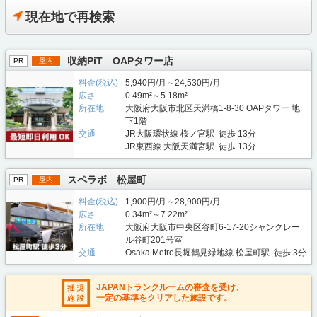
現在地で再検索
収納PiT OAPタワー店
PR
屋内
料金(税込)
5,940円/月～24,530円/月
広さ
0.49m²～5.18m²
所在地
大阪府大阪市北区天満橋1-8-30 OAPタワー 地
下1階
交通
JR大阪環状線 桜ノ宮駅 徒歩 13分
JR東西線 大阪天満宮駅 徒歩 13分
スペラボ 松屋町
PR
屋内
料金(税込)
1,900円/月～28,900円/月
広さ
0.34m²～7.22m²
所在地
大阪府大阪市中央区谷町6-17-20シャンクレー
ル谷町201号室
交通
Osaka Metro長堀鶴見緑地線 松屋町駅 徒歩 3分
JAPANトランクルームの審査を受け、
一定の基準をクリアした施設です。