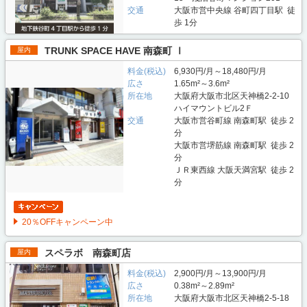
交通
大阪市営中央線 谷町四丁目駅 徒
歩 1分
TRUNK SPACE HAVE 南森町 Ⅰ
屋内
料金(税込)
6,930円/月～18,480円/月
広さ
1.65m²～3.6m²
所在地
大阪府大阪市北区天神橋2-2-10
ハイマウントビル2Ｆ
交通
大阪市営谷町線 南森町駅 徒歩 2
分
大阪市営堺筋線 南森町駅 徒歩 2
分
ＪＲ東西線 大阪天満宮駅 徒歩 2
分
20％OFFキャンペーン中
スペラボ 南森町店
屋内
料金(税込)
2,900円/月～13,900円/月
広さ
0.38m²～2.89m²
所在地
大阪府大阪市北区天神橋2-5-18