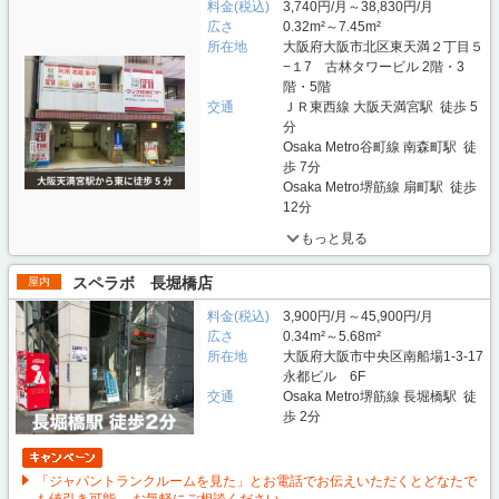
料金(税込)
3,740円/月～38,830円/月
広さ
0.32m²～7.45m²
所在地
大阪府大阪市北区東天満２丁目５
−１7 古林タワービル 2階・3
階・5階
交通
ＪＲ東西線 大阪天満宮駅 徒歩 5
分
Osaka Metro谷町線 南森町駅 徒
歩 7分
Osaka Metro堺筋線 扇町駅 徒歩
12分
もっと見る
スペラボ 長堀橋店
屋内
料金(税込)
3,900円/月～45,900円/月
広さ
0.34m²～5.68m²
所在地
大阪府大阪市中央区南船場1-3-17
永都ビル 6F
交通
Osaka Metro堺筋線 長堀橋駅 徒
歩 2分
「ジャパントランクルームを見た」とお電話でお伝えいただくとどなたで