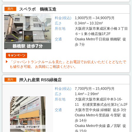
スペラボ 鶴橋玉造
屋内
料金(税込)
1,900円/月～34,900円/月
広さ
0.34m²～10.32m²
所在地
大阪府大阪市東成区東小橋３丁目
６−１東小橋店舗1F,2F
交通
Osaka Metro千日前線 鶴橋駅 徒
歩 7分
「ジャパントランクルームを見た」とお電話でお伝えいただくとどなたで
も値引き可能。 お気軽にご相談ください。
押入れ産業 RSS緑橋店
屋内
料金(税込)
7,700円/月～15,400円/月
広さ
1.4m²～2.99m²
所在地
大阪府大阪市東成区中本3-16-
11 杉浦実業株式会社第3ビル2F
交通
大阪市営中央線 緑橋駅 徒歩 3分
Osaka Metro今里筋線 今里駅 徒
歩 14分
Osaka Metro中央線 森ノ宮駅 徒
歩 15分