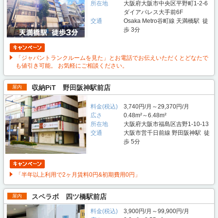
所在地
大阪府大阪市中央区平野町1-2-6
ダイアパレス大手前6F
交通
Osaka Metro谷町線 天満橋駅 徒
歩 3分
「ジャパントランクルームを見た」とお電話でお伝えいただくとどなたで
も値引き可能。 お気軽にご相談ください。
収納PiT 野田阪神駅前店
屋内
料金(税込)
3,740円/月～29,370円/月
広さ
0.48m²～6.48m²
所在地
大阪府大阪市福島区吉野1-10-13
交通
大阪市営千日前線 野田阪神駅 徒
歩 5分
「半年以上利用で2ヶ月賃料0円&初期費用0円」
スペラボ 四ツ橋駅前店
屋内
料金(税込)
3,900円/月～99,900円/月