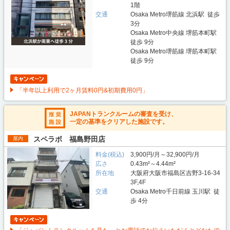
1階
交通
Osaka Metro堺筋線 北浜駅 徒歩
3分
Osaka Metro中央線 堺筋本町駅
徒歩 9分
Osaka Metro堺筋線 堺筋本町駅
徒歩 9分
「半年以上利用で2ヶ月賃料0円&初期費用0円」
JAPANトランクルームの審査を受け、
一定の基準をクリアした施設です。
スペラボ 福島野田店
屋内
料金(税込)
3,900円/月～32,900円/月
広さ
0.43m²～4.44m²
所在地
大阪府大阪市福島区吉野3-16-34
3F,4F
交通
Osaka Metro千日前線 玉川駅 徒
歩 4分