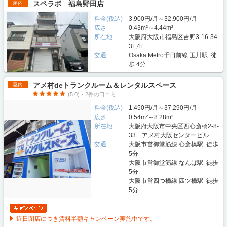
スペラボ 福島野田店
屋内
料金(税込)
3,900円/月～32,900円/月
広さ
0.43m²～4.44m²
所在地
大阪府大阪市福島区吉野3-16-34
3F,4F
交通
Osaka Metro千日前線 玉川駅 徒
歩 4分
アメ村deトランクルーム＆レンタルスペース
屋内
(5.0)・2件の口コミ
料金(税込)
1,450円/月～37,290円/月
広さ
0.54m²～8.28m²
所在地
大阪府大阪市中央区西心斎橋2-8-
33 アメ村大阪センタービル
交通
大阪市営御堂筋線 心斎橋駅 徒歩
5分
大阪市営御堂筋線 なんば駅 徒歩
5分
大阪市営四つ橋線 四ツ橋駅 徒歩
5分
近日閉店につき賃料半額キャンペーン実施中です。