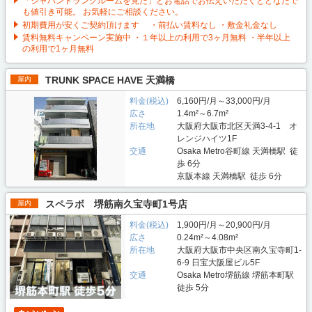
「ジャパントランクルームを見た」とお電話でお伝えいただくとどなたで
も値引き可能。 お気軽にご相談ください。
初期費用が安くご契約頂けます ・前払い賃料なし ・敷金礼金なし
賃料無料キャンペーン実施中 ・１年以上の利用で3ヶ月無料 ・半年以上
の利用で1ヶ月無料
TRUNK SPACE HAVE 天満橋
屋内
料金(税込)
6,160円/月～33,000円/月
広さ
1.4m²～6.7m²
所在地
大阪府大阪市北区天満3-4-1 オ
レンジハイツ1F
交通
Osaka Metro谷町線 天満橋駅 徒
歩 6分
京阪本線 天満橋駅 徒歩 6分
スペラボ 堺筋南久宝寺町1号店
屋内
料金(税込)
1,900円/月～20,900円/月
広さ
0.24m²～4.08m²
所在地
大阪府大阪市中央区南久宝寺町1-
6-9 日宝大阪屋ビル5F
交通
Osaka Metro堺筋線 堺筋本町駅
徒歩 5分