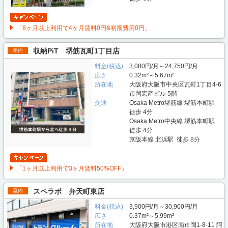
「8ヶ月以上利用で4ヶ月賃料0円&初期費用0円」
収納PiT 堺筋瓦町1丁目店
屋内
料金(税込)
3,080円/月～24,750円/月
広さ
0.32m²～5.67m²
所在地
大阪府大阪市中央区瓦町1丁目4-6
市岡宏産ビル 5階
交通
Osaka Metro堺筋線 堺筋本町駅
徒歩 4分
Osaka Metro中央線 堺筋本町駅
徒歩 4分
京阪本線 北浜駅 徒歩 8分
「1ヶ月以上利用で3ヶ月賃料50%OFF」
スペラボ 弁天町東店
屋内
料金(税込)
3,900円/月～30,900円/月
広さ
0.37m²～5.99m²
所在地
大阪府大阪市港区南市岡1-8-11 阿