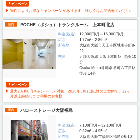
物件によりお得なキャンペーンがあります。詳しくはお問合せください。
POCHE（ポシュ）トランクルーム 上本町北店
屋内
料金(税込)
12,000円/月～16,000円/月
広さ
1.77m²～2.86m²
所在地
大阪府大阪市天王寺区城南寺町8-
22
交通
近鉄大阪線 大阪上本町駅 徒歩 10
分
Osaka Metro谷町線 谷町六丁目駅
徒歩 14分
最大2ヵ月0円キャンペーン 対象：2026年3月1日以降のご契約で、12ヶ
月以上継続してご利用のお客様
ハローストレージ大阪福島
屋内
料金(税込)
7,100円/月～32,100円/月
広さ
0.82m²～4.95m²
所在地
大阪府大阪市福島区福島3-6-10