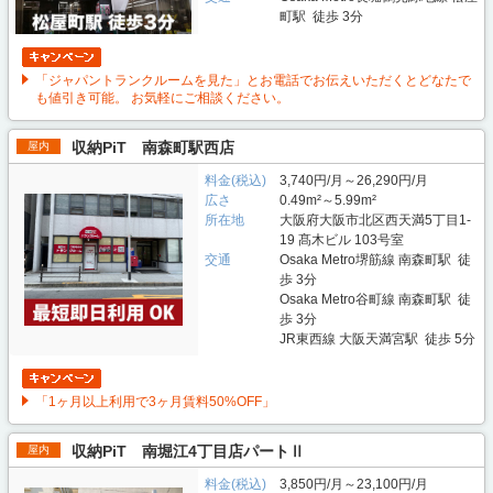
町駅 徒歩 3分
「ジャパントランクルームを見た」とお電話でお伝えいただくとどなたで
も値引き可能。 お気軽にご相談ください。
収納PiT 南森町駅西店
屋内
料金(税込)
3,740円/月～26,290円/月
広さ
0.49m²～5.99m²
所在地
大阪府大阪市北区西天満5丁目1-
19 髙木ビル 103号室
交通
Osaka Metro堺筋線 南森町駅 徒
歩 3分
Osaka Metro谷町線 南森町駅 徒
歩 3分
JR東西線 大阪天満宮駅 徒歩 5分
「1ヶ月以上利用で3ヶ月賃料50%OFF」
収納PiT 南堀江4丁目店パートⅡ
屋内
料金(税込)
3,850円/月～23,100円/月