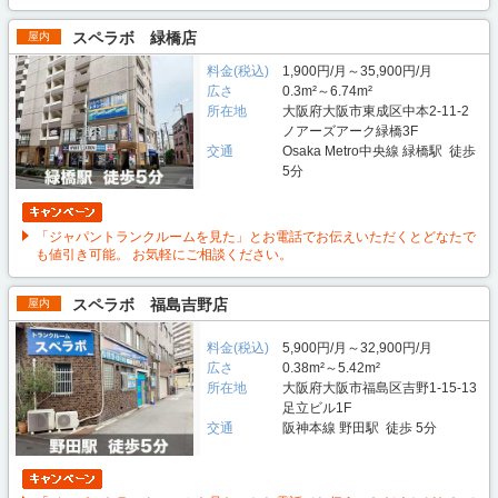
スペラボ 緑橋店
屋内
料金(税込)
1,900円/月～35,900円/月
広さ
0.3m²～6.74m²
所在地
大阪府大阪市東成区中本2-11-2
ノアーズアーク緑橋3F
交通
Osaka Metro中央線 緑橋駅 徒歩
5分
「ジャパントランクルームを見た」とお電話でお伝えいただくとどなたで
も値引き可能。 お気軽にご相談ください。
スペラボ 福島吉野店
屋内
料金(税込)
5,900円/月～32,900円/月
広さ
0.38m²～5.42m²
所在地
大阪府大阪市福島区吉野1-15-13
足立ビル1F
交通
阪神本線 野田駅 徒歩 5分