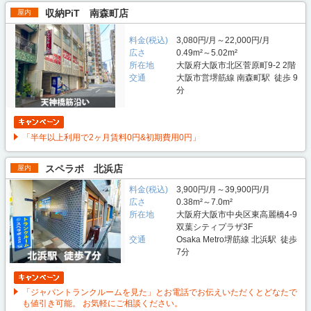
収納PiT 南森町店
屋内
料金(税込)
3,080円/月～22,000円/月
広さ
0.49m²～5.02m²
所在地
大阪府大阪市北区菅原町9-2 2階
交通
大阪市営堺筋線 南森町駅 徒歩 9
分
「半年以上利用で2ヶ月賃料0円&初期費用0円」
スペラボ 北浜店
屋内
料金(税込)
3,900円/月～39,900円/月
広さ
0.38m²～7.0m²
所在地
大阪府大阪市中央区東高麗橋4-9
双葉シティプラザ3F
交通
Osaka Metro堺筋線 北浜駅 徒歩
7分
「ジャパントランクルームを見た」とお電話でお伝えいただくとどなたで
も値引き可能。 お気軽にご相談ください。