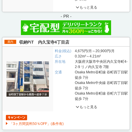
もっと見る
- PR -
収納PiT 内久宝寺4丁目店
屋内
料金(税込)
4,675円/月～20,900円/月
広さ
0.32m²～4.21m²
所在地
大阪府大阪市中央区内久宝寺町4-
2-9 リノ内久宝寺 7階
交通
Osaka Metro谷町線 谷町四丁目駅
徒歩 7分
Osaka Metro中央線 谷町四丁目駅
徒歩 7分
Osaka Metro谷町線 谷町六丁目駅
徒歩 7分
もっと見る
「3ヶ月間賃料50％OFF」(条件有)