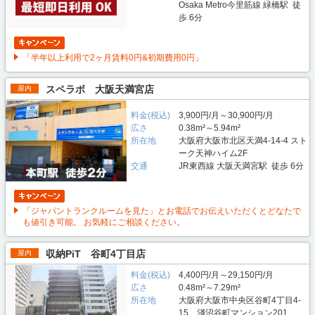
Osaka Metro今里筋線 緑橋駅 徒
歩 6分
「半年以上利用で2ヶ月賃料0円&初期費用0円」
スペラボ 大阪天満宮店
屋内
料金(税込)
3,900円/月～30,900円/月
広さ
0.38m²～5.94m²
所在地
大阪府大阪市北区天満4-14-4 スト
ーク天神ハイム2F
交通
JR東西線 大阪天満宮駅 徒歩 6分
「ジャパントランクルームを見た」とお電話でお伝えいただくとどなたで
も値引き可能。 お気軽にご相談ください。
収納PiT 谷町4丁目店
屋内
料金(税込)
4,400円/月～29,150円/月
広さ
0.48m²～7.29m²
所在地
大阪府大阪市中央区谷町4丁目4-
15 淺沼谷町マンション201