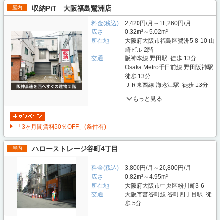
収納PiT 大阪福島鷺洲店
屋内
料金(税込)
2,420円/月～18,260円/月
広さ
0.32m²～5.02m²
所在地
大阪府大阪市福島区鷺洲5-8-10 山
崎ビル 2階
交通
阪神本線 野田駅 徒歩 13分
Osaka Metro千日前線 野田阪神駅
徒歩 13分
ＪＲ東西線 海老江駅 徒歩 13分
もっと見る
「3ヶ月間賃料50％OFF」(条件有)
ハローストレージ谷町4丁目
屋内
料金(税込)
3,800円/月～20,800円/月
広さ
0.82m²～4.95m²
所在地
大阪府大阪市中央区粉川町3-6
交通
大阪市営谷町線 谷町四丁目駅 徒
歩 5分