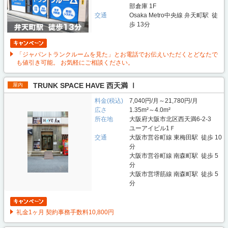
部倉庫 1F
交通
Osaka Metro中央線 弁天町駅 徒
歩 13分
「ジャパントランクルームを見た」とお電話でお伝えいただくとどなたで
も値引き可能。 お気軽にご相談ください。
TRUNK SPACE HAVE 西天満 Ⅰ
屋内
料金(税込)
7,040円/月～21,780円/月
広さ
1.35m²～4.0m²
所在地
大阪府大阪市北区西天満6-2-3
ユーアイビル1Ｆ
交通
大阪市営谷町線 東梅田駅 徒歩 10
分
大阪市営谷町線 南森町駅 徒歩 5
分
大阪市営堺筋線 南森町駅 徒歩 5
分
礼金1ヶ月 契約事務手数料10,800円