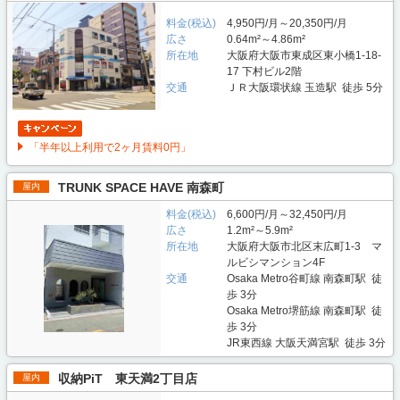
料金(税込)
4,950円/月～20,350円/月
広さ
0.64m²～4.86m²
所在地
大阪府大阪市東成区東小橋1-18-
17 下村ビル2階
交通
ＪＲ大阪環状線 玉造駅 徒歩 5分
「半年以上利用で2ヶ月賃料0円」
TRUNK SPACE HAVE 南森町
屋内
料金(税込)
6,600円/月～32,450円/月
広さ
1.2m²～5.9m²
所在地
大阪府大阪市北区末広町1-3 マ
ルビシマンション4F
交通
Osaka Metro谷町線 南森町駅 徒
歩 3分
Osaka Metro堺筋線 南森町駅 徒
歩 3分
JR東西線 大阪天満宮駅 徒歩 3分
収納PiT 東天満2丁目店
屋内