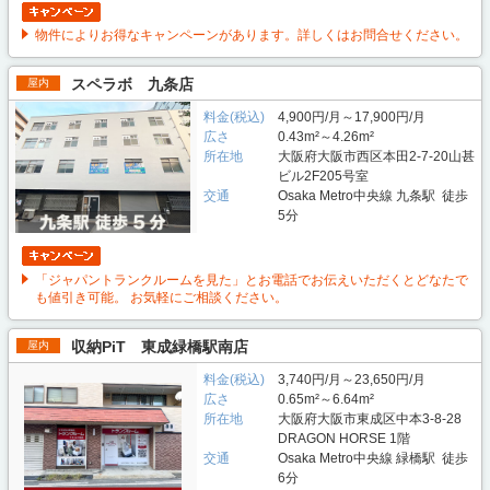
物件によりお得なキャンペーンがあります。詳しくはお問合せください。
スペラボ 九条店
屋内
料金(税込)
4,900円/月～17,900円/月
広さ
0.43m²～4.26m²
所在地
大阪府大阪市西区本田2-7-20山甚
ビル2F205号室
交通
Osaka Metro中央線 九条駅 徒歩
5分
「ジャパントランクルームを見た」とお電話でお伝えいただくとどなたで
も値引き可能。 お気軽にご相談ください。
収納PiT 東成緑橋駅南店
屋内
料金(税込)
3,740円/月～23,650円/月
広さ
0.65m²～6.64m²
所在地
大阪府大阪市東成区中本3-8-28
DRAGON HORSE 1階
交通
Osaka Metro中央線 緑橋駅 徒歩
6分