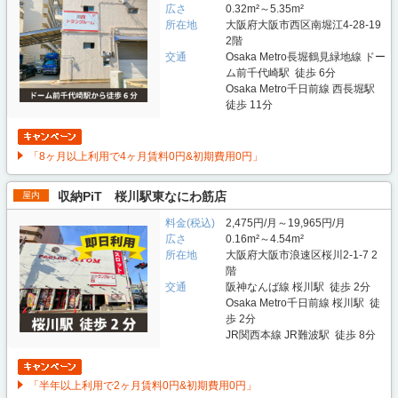
広さ
0.32m²～5.35m²
所在地
大阪府大阪市西区南堀江4-28-19
2階
交通
Osaka Metro長堀鶴見緑地線 ドー
ム前千代崎駅 徒歩 6分
Osaka Metro千日前線 西長堀駅
徒歩 11分
「8ヶ月以上利用で4ヶ月賃料0円&初期費用0円」
収納PiT 桜川駅東なにわ筋店
屋内
料金(税込)
2,475円/月～19,965円/月
広さ
0.16m²～4.54m²
所在地
大阪府大阪市浪速区桜川2-1-7 2
階
交通
阪神なんば線 桜川駅 徒歩 2分
Osaka Metro千日前線 桜川駅 徒
歩 2分
JR関西本線 JR難波駅 徒歩 8分
「半年以上利用で2ヶ月賃料0円&初期費用0円」