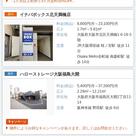
「1ヶ月以上利用で3ヶ月賃料50%OFF」
イナバボックス北天満橋店
屋内
料金(税込)
8,800円/月～23,100円/月
広さ
1.7m²～5.81m²
所在地
大阪府大阪市北区天満橋1-6-18-3
階
交通
JR大阪環状線 桜ノ宮駅 徒歩 11
分
Osaka Metro谷町線 南森町駅 徒
歩 14分
ハローストレージ大阪福島大開
屋外
料金(税込)
5,400円/月～37,500円/月
広さ
2.29m²～12.21m²
所在地
大阪府大阪市福島区大開2丁目11-
14
交通
阪神本線 野田駅 徒歩 6分
物件によりお得なキャンペーンがあります。詳しくはお問合せください。