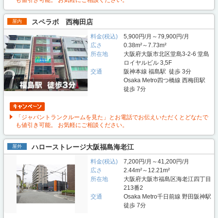
も値引き可能。 お気軽にご相談ください。
スペラボ 西梅田店
屋内
料金(税込)
5,900円/月～79,900円/月
広さ
0.38m²～7.73m²
所在地
大阪府大阪市北区堂島3-2-6 堂島
ロイヤルビル 3,5F
交通
阪神本線 福島駅 徒歩 3分
Osaka Metro四つ橋線 西梅田駅
徒歩 7分
「ジャパントランクルームを見た」とお電話でお伝えいただくとどなたで
も値引き可能。 お気軽にご相談ください。
ハローストレージ大阪福島海老江
屋外
料金(税込)
7,200円/月～41,200円/月
広さ
2.44m²～12.21m²
所在地
大阪府大阪市福島区海老江四丁目
213番2
交通
Osaka Metro千日前線 野田阪神駅
徒歩 7分