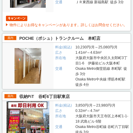
交通
ＪＲ東西線 新福島駅 徒歩 3分
物件によりお得なキャンペーンがあります。詳しくはお問合せください。
POCHE（ポシュ）トランクルーム 本町店
屋内
料金(税込)
10,230円/月～25,080円/月
広さ
1.41m²～4.63m²
所在地
大阪府大阪市中央区久太郎町3丁
目1-6 伊藤佑ビル大阪本町
交通
Osaka Metro御堂筋線 本町駅 徒
歩 3分
Osaka Metro中央線 堺筋本町駅
徒歩 4分
収納PiT 谷町6丁目駅東店
屋内
料金(税込)
3,850円/月～23,980円/月
広さ
0.32m²～4.7m²
所在地
大阪府大阪市天王寺区上本町1-1-
18 武島ビル 6階
交通
Osaka Metro谷町線 谷町六丁目駅
徒歩 3分