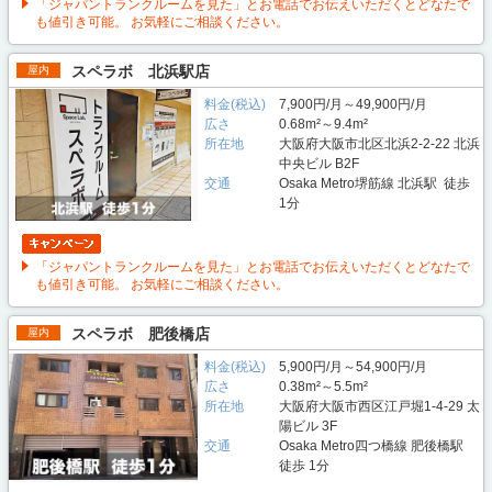
「ジャパントランクルームを見た」とお電話でお伝えいただくとどなたで
も値引き可能。 お気軽にご相談ください。
スペラボ 北浜駅店
屋内
料金(税込)
7,900円/月～49,900円/月
広さ
0.68m²～9.4m²
所在地
大阪府大阪市北区北浜2-2-22 北浜
中央ビル B2F
交通
Osaka Metro堺筋線 北浜駅 徒歩
1分
「ジャパントランクルームを見た」とお電話でお伝えいただくとどなたで
も値引き可能。 お気軽にご相談ください。
スペラボ 肥後橋店
屋内
料金(税込)
5,900円/月～54,900円/月
広さ
0.38m²～5.5m²
所在地
大阪府大阪市西区江戸堀1-4-29 太
陽ビル 3F
交通
Osaka Metro四つ橋線 肥後橋駅
徒歩 1分