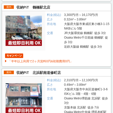
収納PiT 鶴橋駅北店
屋内
料金(税込)
3,300円/月～16,170円/月
広さ
0.32m²～3.89m²
所在地
大阪府大阪市東成区東小橋3-1-15
NKBビル 5階
交通
JR大阪環状線 鶴橋駅 徒歩 3分
Osaka Metro千日前線 鶴橋駅 徒
歩 3分
近鉄大阪線 鶴橋駅 徒歩 3分
「半年以上利用で2ヶ月賃料0円&初期費用0円」
収納PiT 北浜駅南道修町店
屋内
料金(税込)
2,310円/月～12,100円/月
広さ
0.49m²～3.89m²
所在地
大阪府大阪市中央区道修町1-3-6
ISKビル 3階・4階・6階
交通
Osaka Metro堺筋線 北浜駅 徒歩
3分
京阪本線 北浜駅 徒歩 7分
Osaka Metro中央線 堺筋本町駅