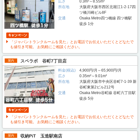
広さ
0.3m²～8.55m²
所在地
大阪府大阪市西区北堀江1-2-17四
ツ橋川崎ビル8F
交通
Osaka Metro四つ橋線 四ツ橋駅
徒歩 1分
「ジャパントランクルームを見た」とお電話でお伝えいただくとどなたで
も値引き可能。 お気軽にご相談ください。
スペラボ 谷町7丁目店
屋内
料金(税込)
4,900円/月～65,900円/月
広さ
0.35m²～9.01m²
所在地
大阪府大阪市中央区谷町7-1-39 新
谷町東第2ビル212号
交通
Osaka Metro谷町線 谷町六丁目駅
徒歩 5分
「ジャパントランクルームを見た」とお電話でお伝えいただくとどなたで
も値引き可能。 お気軽にご相談ください。
収納PiT 玉造駅南店
屋内