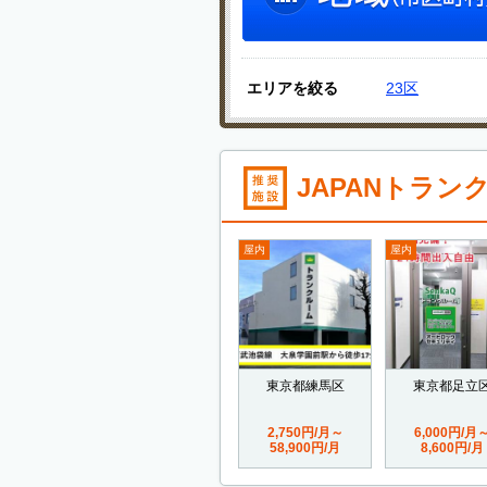
エリアを絞る
23区
JAPANトラン
屋内
屋内
東京都練馬区
東京都足立
2,750円/月～
6,000円/月
58,900円/月
8,600円/月