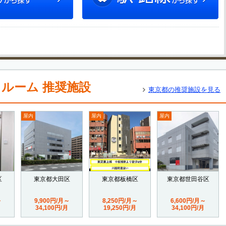
クルーム 推奨施設
東京都の推奨施設を見る
屋内
屋内
屋内
区
東京都大田区
東京都板橋区
東京都世田谷区
～
9,900円/月～
8,250円/月～
6,600円/月～
34,100円/月
19,250円/月
34,100円/月