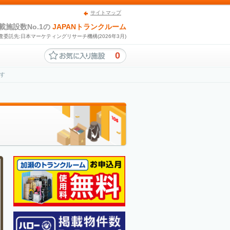
サイトマップ
載施設数No.1の
JAPANトランクルーム
査委託先:日本マーケティングリサーチ機構(2026年3月)
0
す