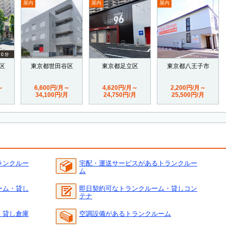
屋内
屋内
屋内
区
東京都世田谷区
東京都足立区
東京都八王子市
～
6,600円/月～
4,620円/月～
2,200円/月～
34,100円/月
24,750円/月
25,500円/月
ランクルー
宅配・運送サービスがあるトランクルー
ム
ーム・貸し
即日契約可なトランクルーム・貸しコン
テナ
・貸し倉庫
空調設備があるトランクルーム