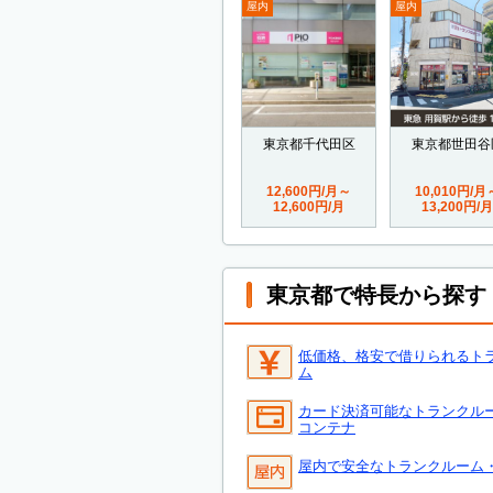
屋内
屋内
東京都千代田区
東京都世田谷
12,600円/月～
10,010円/月
12,600円/月
13,200円/月
東京都で特長から探す
低価格、格安で借りられるト
ム
カード決済可能なトランクル
コンテナ
屋内で安全なトランクルーム