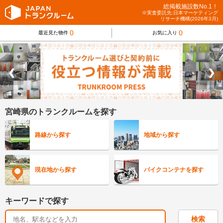
総掲載施設数No.1！
※実査委託先:日本マーケティング
リサーチ機構(2026年3月)
0
0
最近見た物件
お気に入り
❮
❯
宮崎県のトランクルームを探す
路線から探す
地域から探す
現在地から探す
バイクコンテナを探す
キーワードで探す