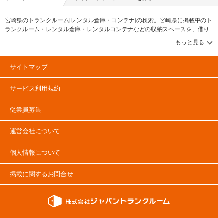
宮崎県のトランクルーム[レンタル倉庫・コンテナ]の検索。宮崎県に掲載中のト
ランクルーム・レンタル倉庫・レンタルコンテナなどの収納スペースを、借り
たい地域から探して、広さ・料金[賃料]・セキュリティ・空調完備・24時間出し
入れ可能などの希望条件で絞込み！豊富な物件数から様々な方法でご希望の収
納スペースを簡単に探せるトランクルーム情報サイトです。宮崎県で気になる
トランクルームを見つけたら、メールか電話でお問合せが可能です（無料）。
サイトマップ
サービス利用規約
従業員募集
運営会社について
個人情報について
掲載に関するお問合せ