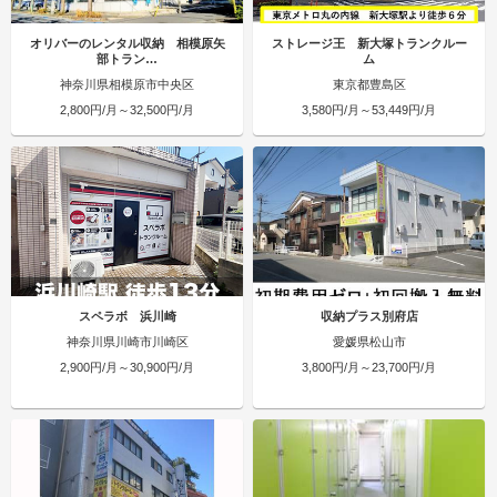
オリバーのレンタル収納 相模原矢
ストレージ王 新大塚トランクルー
部トラン…
ム
神奈川県相模原市中央区
東京都豊島区
2,800円/月～32,500円/月
3,580円/月～53,449円/月
スペラボ 浜川崎
収納プラス別府店
神奈川県川崎市川崎区
愛媛県松山市
2,900円/月～30,900円/月
3,800円/月～23,700円/月