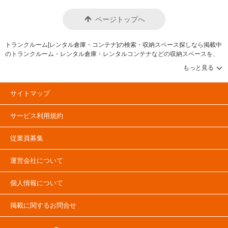
ページトップへ
トランクルーム[レンタル倉庫・コンテナ]の検索・収納スペース探しなら掲載中
のトランクルーム・レンタル倉庫・レンタルコンテナなどの収納スペースを、
借りたい地域から探して、広さ・料金[賃料]・セキュリティ・空調完備・24時間
出し入れ可能などの希望条件で絞込み！豊富な物件数から様々な方法でご希望
の収納スペースを簡単に探せるトランクルーム情報サイトです。気になるトラ
ンクルームを見つけたら、メールか電話でお問合せが可能です（無料）。
サイトマップ
サービス利用規約
従業員募集
運営会社について
個人情報について
掲載に関するお問合せ