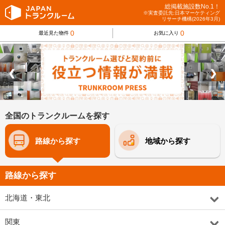
総掲載施設数No.1！
※実査委託先:日本マーケティング
リサーチ機構(2026年3月)
0
0
最近見た物件
お気に入り
❮
❯
全国のトランクルームを探す
路線から探す
地域から探す
路線から探す
北海道・東北
関東