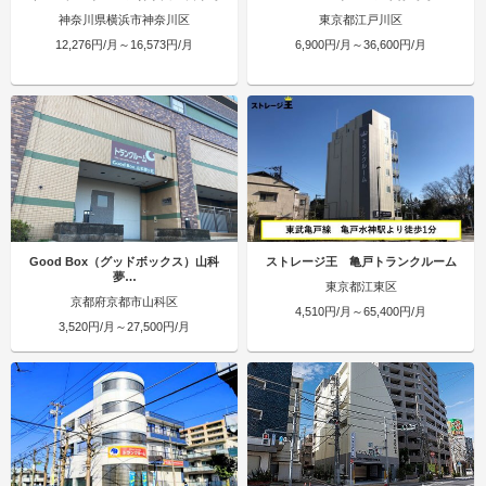
神奈川県横浜市神奈川区
東京都江戸川区
12,276円/月～16,573円/月
6,900円/月～36,600円/月
Good Box（グッドボックス）山科
ストレージ王 亀戸トランクルーム
夢…
東京都江東区
京都府京都市山科区
4,510円/月～65,400円/月
3,520円/月～27,500円/月