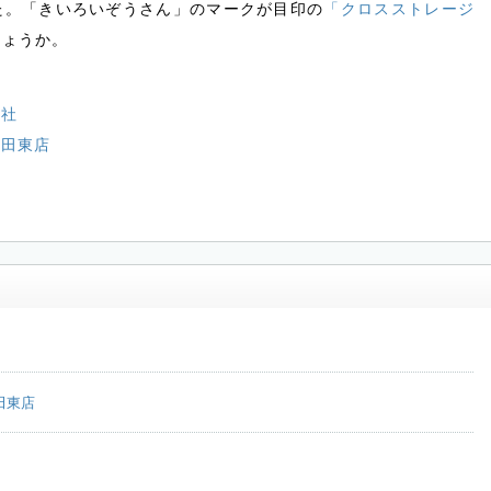
た。「きいろいぞうさん」のマークが目印の
「クロスストレージ
しょうか。
会社
富田東店
田東店