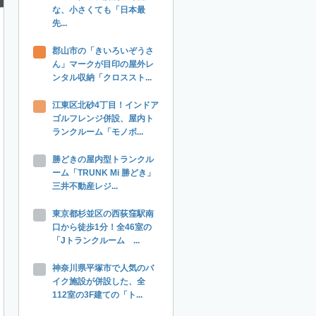
な、小さくても「日本最
先...
郡山市の「きいろいぞうさ
ん」マークが目印の屋外レ
ンタル収納「クロススト...
江東区北砂4丁目！インドア
ゴルフレンジ併設、屋内ト
ランクルーム「モノボ...
勝どきの屋内型トランクル
ーム「TRUNK Mi 勝どき」
三井不動産レジ...
東京都杉並区の西荻窪駅南
口から徒歩1分！全46室の
「Jトランクルーム ...
神奈川県平塚市で人気のバ
イク施設が併設した、全
112室の3F建ての「ト...