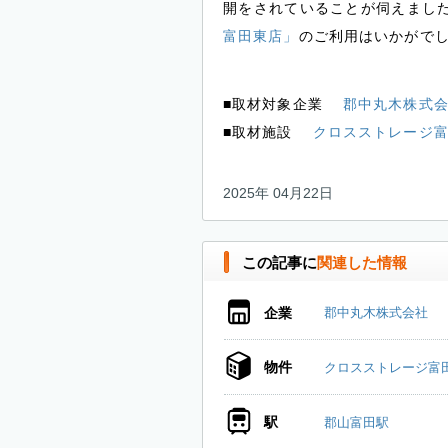
開をされていることが伺えまし
富田東店」
のご利用はいかがで
■取材対象企業
郡中丸木株式
■取材施設
クロスストレージ
2025年 04月22日
この記事に
関連した情報
企業
郡中丸木株式会社
物件
クロスストレージ富
駅
郡山富田駅