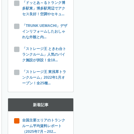
「ドッとあ～るトランク博
多駅東」博多駅周辺でアク
セス良好！空調やセキュ...
「TRUNK UEMACHI」デザ
インリフォームしたおしゃ
れな外観と内...
「ストレージ王 ときわ台ト
ランクルーム」人気のバイ
ク施設が併設！全18...
「ストレージ王 東浅草トラ
ンクルーム」2022年1月オ
ープン！全25種...
新着記事
全国主要エリアのトランク
ルーム平均賃料レポート
（2025年7月～202...