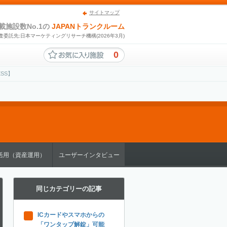
サイトマップ
載施設数No.1の
JAPANトランクルーム
査委託先:日本マーケティングリサーチ機構(2026年3月)
0
SS】
活用（資産運用）
ユーザーインタビュー
同じカテゴリーの記事
ICカードやスマホからの
「ワンタップ解錠」可能