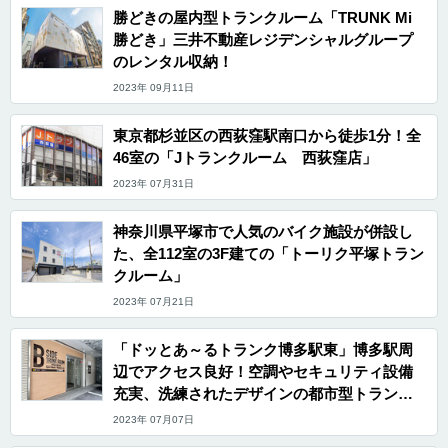
勝どきの屋内型トランクルーム「TRUNK Mi
勝どき」三井不動産レジデンシャルグループ
のレンタル収納！
2023年 09月11日
東京都杉並区の西荻窪駅南口から徒歩1分！全
46室の「Jトランクルーム 西荻窪店」
2023年 07月31日
神奈川県平塚市で人気のバイク施設が併設し
た、全112室の3F建ての「トーリク平塚トラン
クルーム」
2023年 07月21日
「ドッとあ～るトランク博多駅東」博多駅周
辺でアクセス良好！空調やセキュリティ設備
充実、洗練されたデザインの都市型トランク
ルーム
2023年 07月07日