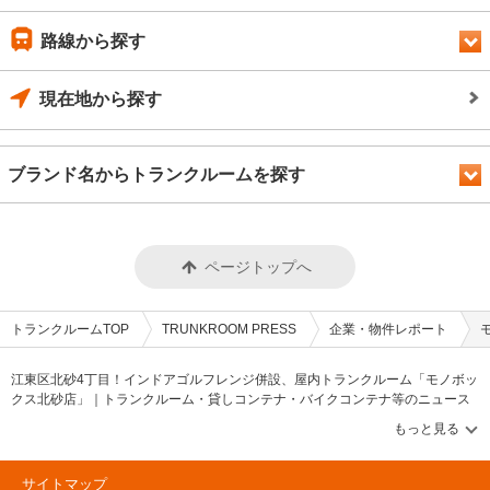
路線から探す
現在地から探す
ブランド名からトランクルームを探す
ページトップへ
トランクルームTOP
TRUNKROOM PRESS
企業・物件レポート
江東区北砂4丁目！インドアゴルフレンジ併設、屋内トランクルーム「モノボッ
クス北砂店」｜トランクルーム・貸しコンテナ・バイクコンテナ等のニュース
や情報を伝えるWEBメディア【トランクルームプレス/TRUNKROOM
PRESS】トランクルーム・貸しコンテナ・バイクコンテナ等のニュースや情報
を伝えるメディアです。トランクルーム市場や貸しコンテナに関する「PRESS
特集」&「協会ニュース」、トランクルームや貸しコンテナの物件レポートや企
サイトマップ