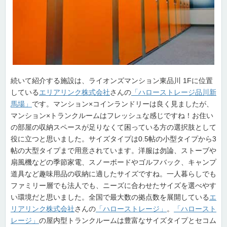
続いて紹介する施設は、ライオンズマンション東品川 1Fに位置
している
エリアリンク株式会社
さんの
「ハローストレージ品川新
馬場」
です。マンション×コインランドリーは良く見ましたが、
マンション×トランクルームはフレッシュな感じですね！お住い
の部屋の収納スペースが足りなくて困っている方の選択肢として
役に立つと思いました。サイズタイプは0.5帖の小型タイプから3
帖の大型タイプまで用意されています。洋服は勿論、ストーブや
扇風機などの季節家電、スノーボードやゴルフバック、キャンプ
道具など趣味用品の収納に適したサイズですね。一人暮らしでも
ファミリー層でも法人でも、ニーズに合わせたサイズを選べやす
い環境だと思いました。全国で最大数の拠点数を展開している
エ
リアリンク株式会社
さんの
「ハローストレージ」
。
「ハロースト
レージ」
の屋内型トランクルームは豊富なサイズタイプとセコム