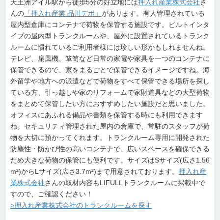
天王洲アイル駅から徒歩5分の好立地には
押入れ産業株式会社
さ
んの
「押入れ産業 品川デポ」
があります。有人管理されている
屋内型倉庫にコンテナで荷物を保管する施設です。ビルトインタ
イプの屋内型トランクルームや、屋外に設置されているトランク
ルームに慣れているご利用者様には珍しい形かもしれませんね。
テレビ、扇風機、箪笥など日常の家電や家具を一つのコンテナに
保管できるので、家をまるごとで保管できるイメージですね。海
外留学や地方への派遣などで荷物をすべて保管できる場所を探し
ている方、引っ越しや家のリフォームで家財道具などの大型荷物
をまとめて保管したい方におすすめしたい施設だと思いました。
オフィスにあふれる備品や書類を保管する時にも利用できます
ね。セキュリティ管理された屋内の倉庫で、常駐のスタッフが荷
物を大切に預かってくれます。トランクルーム専用に開発された
防塵性・防かび性の高いコンテナで、広いスペースを確保できる
ため大きな荷物の保管にも便利です。サイズはSサイズ(広さ1.56
m²)からLサイズ(広さ3.7m²)まで用意されております。
押入れ産
業株式会社
さんの取材内容もLIFULLトランクルームに掲載中で
すので、ご確認ください！
>押入れ産業株式会社のトランクルームを探す