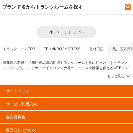
ブランド名からトランクルームを探す
ページトップへ
トランクルームTOP
TRUNKROOM PRESS
取材日記
品川区東品
編集部の散歩～品川区東品川の周辺トランクルームを見に行った！｜トランク
ルーム・貸しコンテナ・バイクコンテナ等のニュースや情報を伝えるWEBメデ
ィア【トランクルームプレス/TRUNKROOM PRESS】トランクルーム・貸しコ
ンテナ・バイクコンテナ等のニュースや情報を伝えるメディアです。トランク
ルーム市場や貸しコンテナに関する「PRESS特集」&「協会ニュース」、トラ
ンクルームや貸しコンテナの物件レポートや企業情報に関する「企業・物件レ
サイトマップ
ポート」コンテンツ充実！トランクルーム市場のデータやランキング情報に関
する「調査データ・ランキング」&「建物・土地活用（資産運用）」とトランク
サービス利用規約
ルーム・貸しコンテナ市場の情報に関する「トランクルームマーケット」コン
テンツも確認可能です。トランクルームや貸しコンテナ、バイクコンテナのユ
ーザーインタビューを掲載する「ユーザーインタビュー」とトランクルームや
従業員募集
貸しコンテナに関する記事も掲載中。
運営会社について