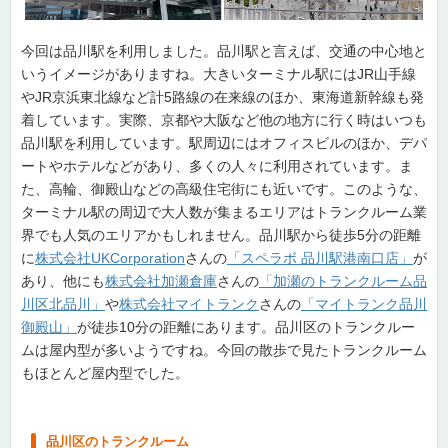
今回は品川駅を利用しました。品川駅と言えば、交通の中心地と
いうイメージがありますね。大きいターミナル駅にはJR山手線
やJR京浜東北線など計5路線の在来線のほか、東海道新幹線も発
着しています。実際、京都や大阪など他の地方に行く時はいつも
品川駅を利用しています。駅周辺にはオフィスビルのほか、デパ
ートやホテルなどがあり、多くの人々に利用されています。ま
た、高輪、御殿山などの高級住宅街にも近いです。このような、
ターミナル駅の周辺で大人数が集まるエリアはトランクルーム業
界でも人気のエリアかもしれません。品川駅から徒歩5分の距離
に
株式会社UKCorporation
さんの
「スペラボ 品川駅港南口店」
が
あり、他にも
株式会社加瀬倉庫
さんの
「加瀬のトランクルーム品
川区北品川」
や
株式会社マイトランク
さんの
「マイトランク品川
御殿山」
が徒歩10分の距離にあります。品川区のトランクルー
ムは屋内型が多いようですね。今回の散歩で見たトランクルーム
もほとんど屋内型でした。
品川区のトランクルーム