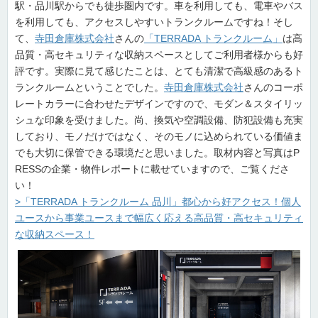
駅・品川駅からでも徒歩圏内です。車を利用しても、電車やバス
を利用しても、アクセスしやすいトランクルームですね！そし
て、
寺田倉庫株式会社
さんの
「TERRADA トランクルーム」
は高
品質・高セキュリティな収納スペースとしてご利用者様からも好
評です。実際に見て感じたことは、とても清潔で高級感のあるト
ランクルームということでした。
寺田倉庫株式会社
さんのコーポ
レートカラーに合わせたデザインですので、モダン＆スタイリッ
シュな印象を受けました。尚、換気や空調設備、防犯設備も充実
しており、モノだけではなく、そのモノに込められている価値ま
でも大切に保管できる環境だと思いました。取材内容と写真はP
RESSの企業・物件レポートに載せていますので、ご覧くださ
い！
>「TERRADA トランクルーム 品川」都心から好アクセス！個人
ユースから事業ユースまで幅広く応える高品質・高セキュリティ
な収納スペース！