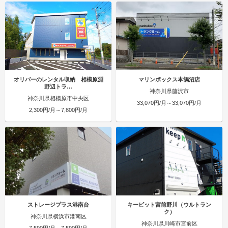
オリバーのレンタル収納 相模原淵
マリンボックス本鵠沼店
野辺トラ…
神奈川県藤沢市
神奈川県相模原市中央区
33,070円/月～33,070円/月
2,300円/月～7,800円/月
ストレージプラス港南台
キーピット宮前野川（ウルトラン
ク）
神奈川県横浜市港南区
神奈川県川崎市宮前区
7,590円/月～7,590円/月