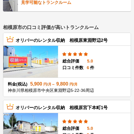
見学可能なトランクルーム
相模原市の口コミ評価が高いトランクルーム
オリバーのレンタル収納 相模原東淵野辺2号
総合評価
5.0
口コミ件数
6
件
5,900
9,800
料金(税込)
円/月～
円/月
神奈川県相模原市中央区東淵野辺5-22-36周辺
オリバーのレンタル収納 相模原宮下本町1号
総合評価
5.0