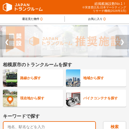
総掲載施設数No.1！
※実査委託先:日本マーケティング
リサーチ機構(2026年3月)
0
0
最近見た物件
お気に入り
❮
❯
相模原市のトランクルームを探す
路線から探す
地域から探す
現在地から探す
バイクコンテナを探す
キーワードで探す