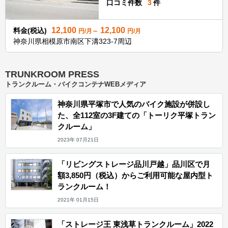
口コミ件数
3
件
12,100
12,100
料金(税込)
円/月～
円/月
神奈川県相模原市南区下溝323-7周辺
TRUNKROOM PRESS
トランクルーム・バイクコンテナWEBメディア
神奈川県平塚市で人気のバイク施設が併設し
た、全112室の3F建ての「トーリク平塚トラン
クルーム」
2023年 07月21日
「リビングストレージ品川戸越」品川区で月
額3,850円（税込）からご利用可能な屋内型ト
ランクルーム！
2021年 01月15日
「ストレージ王 東浅草トランクルーム」2022