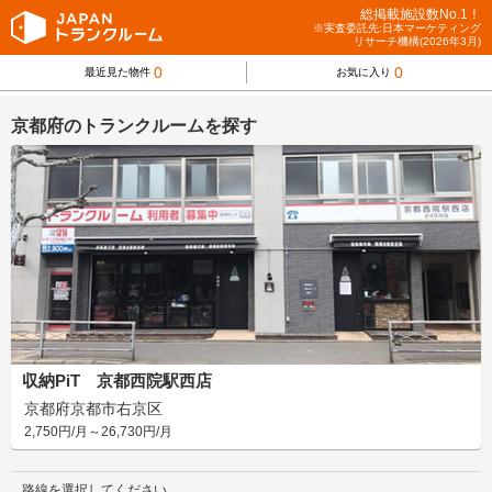
総掲載施設数No.1！
※実査委託先:日本マーケティング
リサーチ機構(2026年3月)
0
0
最近見た物件
お気に入り
京都府のトランクルームを探す
収納PiT 京都西院駅西店
京都府京都市右京区
2,750円/月～26,730円/月
路線を選択してください