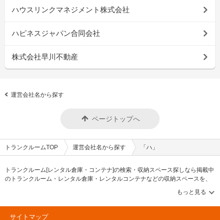
ハウスリンクマネジメント株式会社
ハピネスジャパン合同会社
株式会社早川不動産
運営会社名から探す
ページトップへ
トランクルームTOP
運営会社名から探す
「ハ」
トランクルーム[レンタル倉庫・コンテナ]の検索・収納スペース探しなら掲載中
のトランクルーム・レンタル倉庫・レンタルコンテナなどの収納スペースを、
借りたい地域から探して、広さ・料金[賃料]・セキュリティ・空調完備・24時間
出し入れ可能などの希望条件で絞込み！豊富な物件数から様々な方法でご希望
の収納スペースを簡単に探せるトランクルーム情報サイトです。気になるトラ
ンクルームを見つけたら、メールか電話でお問合せが可能です（無料）。
サイトマップ