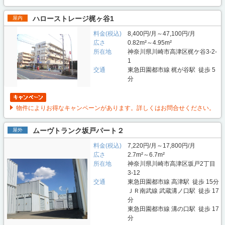
ハローストレージ梶ヶ谷1
屋内
料金(税込)
8,400円/月～47,100円/月
広さ
0.82m²～4.95m²
所在地
神奈川県川崎市高津区梶ケ谷3-2-
1
交通
東急田園都市線 梶が谷駅 徒歩 5
分
物件によりお得なキャンペーンがあります。詳しくはお問合せください。
ムーヴトランク坂戸パート２
屋外
料金(税込)
7,220円/月～17,800円/月
広さ
2.7m²～6.7m²
所在地
神奈川県川崎市高津区坂戸2丁目
3-12
交通
東急田園都市線 高津駅 徒歩 15分
ＪＲ南武線 武蔵溝ノ口駅 徒歩 17
分
東急田園都市線 溝の口駅 徒歩 17
分