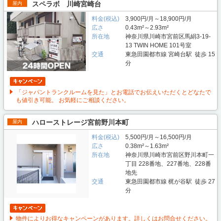
スペラボ 川崎宮崎台
屋内
料金(税込)
3,900円/月～18,900円/月
広さ
0.43m²～2.93m²
所在地
神奈川県川崎市宮前区馬絹3-19-
13 TWIN HOME 101号室
交通
東急田園都市線 宮崎台駅 徒歩 15
分
「ジャパントランクルームを見た」とお電話でお伝えいただくとどなたで
も値引き可能。 お気軽にご相談ください。
ハローストレージ宮前野川本町
屋内
料金(税込)
5,500円/月～16,500円/月
広さ
0.38m²～1.63m²
所在地
神奈川県川崎市宮前区野川本町一
丁目 228番地、227番地、228番
地先
交通
東急田園都市線 梶が谷駅 徒歩 27
分
物件によりお得なキャンペーンがあります。詳しくはお問合せください。