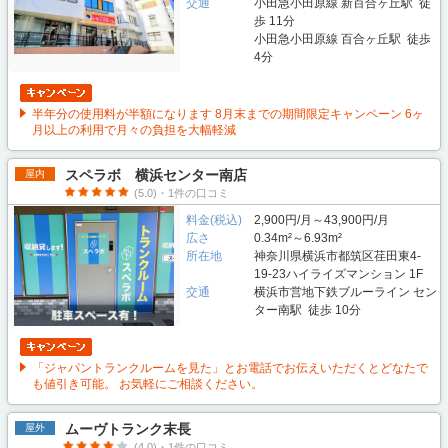
交通
小田急小田原線 新百合ヶ丘駅 徒
歩 11分
小田急小田原線 百合ヶ丘駅 徒歩
4分
半年分の使用料が半額になります 8月末までの期間限定キャンペーン 6ヶ
月以上の利用で月々の負担を大幅軽減
スペラボ 横浜センター南店
屋内
(5.0)・1件の口コミ
料金(税込)
2,900円/月～43,900円/月
広さ
0.34m²～6.93m²
所在地
神奈川県横浜市都筑区荏田東4-
19-23ハイライズマンション 1F
交通
横浜市営地下鉄ブルーライン セン
ター南駅 徒歩 10分
「ジャパントランクルームを見た」とお電話でお伝えいただくとどなたで
も値引き可能。 お気軽にご相談ください。
ムーヴトランク末長
屋外
(4.0)・1件の口コミ