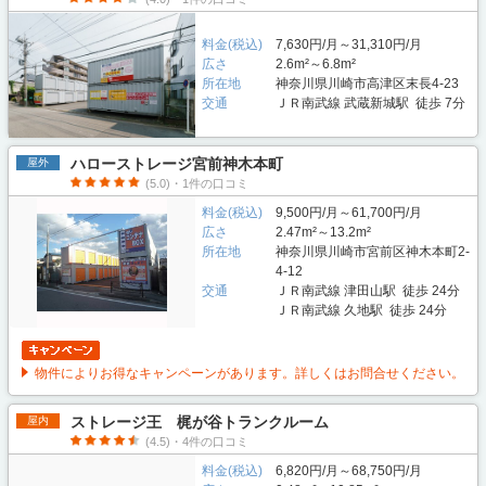
料金(税込)
7,630円/月～31,310円/月
広さ
2.6m²～6.8m²
所在地
神奈川県川崎市高津区末長4-23
交通
ＪＲ南武線 武蔵新城駅 徒歩 7分
ハローストレージ宮前神木本町
屋外
(5.0)・1件の口コミ
料金(税込)
9,500円/月～61,700円/月
広さ
2.47m²～13.2m²
所在地
神奈川県川崎市宮前区神木本町2-
4-12
交通
ＪＲ南武線 津田山駅 徒歩 24分
ＪＲ南武線 久地駅 徒歩 24分
物件によりお得なキャンペーンがあります。詳しくはお問合せください。
ストレージ王 梶が谷トランクルーム
屋内
(4.5)・4件の口コミ
料金(税込)
6,820円/月～68,750円/月