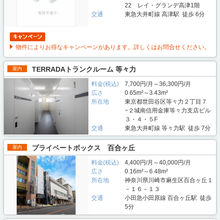
22 レイ・グランデ高津1階
交通
東急大井町線 高津駅 徒歩 6分
物件によりお得なキャンペーンがあります。詳しくはお問合せください。
TERRADAトランクルーム 等々力
屋内
料金(税込)
7,700円/月～36,300円/月
広さ
0.65m²～3.43m²
所在地
東京都世田谷区等々力２丁目７
−２城南信用金庫等々力支店ビル
３・４・５F
交通
東急大井町線 等々力駅 徒歩 7分
プライベートボックス 百合ヶ丘
屋内
料金(税込)
4,400円/月～40,000円/月
広さ
0.16m²～6.48m²
所在地
神奈川県川崎市麻生区百合ヶ丘１
－１６－１３
交通
小田急小田原線 百合ヶ丘駅 徒歩
5分