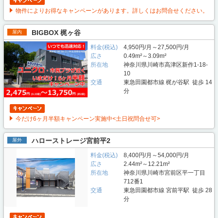
物件によりお得なキャンペーンがあります。詳しくはお問合せください。
BIGBOX 梶ヶ谷
屋内
料金(税込)
4,950円/月～27,500円/月
広さ
0.49m²～3.09m²
所在地
神奈川県川崎市高津区新作1-18-
10
交通
東急田園都市線 梶が谷駅 徒歩 14
分
今だけ6ヶ月半額キャンペーン実施中<土日祝問合せ可>
ハローストレージ宮前平2
屋外
料金(税込)
8,400円/月～54,000円/月
広さ
2.44m²～12.21m²
所在地
神奈川県川崎市宮前区平一丁目
712番1
交通
東急田園都市線 宮前平駅 徒歩 28
分