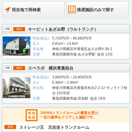
現在地で再検索
推奨施設のみで探す
キーピットあざみ野（ウルトランク）
PR
屋内
料金(税込)
5,720円/月～90,860円/月
広さ
0.81m²～13.6m²
所在地
神奈川県横浜市青葉区あざみ野4-38-1
交通
東急田園都市線 あざみ野駅 徒歩 12分
スペラボ 横浜青葉桂台
PR
屋内
料金(税込)
3,900円/月～29,900円/月
広さ
0.38m²～2.94m²
所在地
神奈川県横浜市青葉区桂台2-2-12 サンライフ桂
台 103号室
交通
東急田園都市線 田奈駅 徒歩 19分
JAPANトランクルームの審査を受け、
一定の基準をクリアした施設です。
ストレージ王 元住吉トランクルーム
屋内