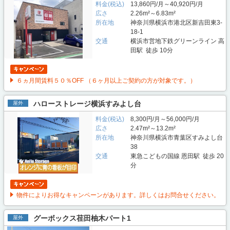
料金(税込)
13,860円/月～40,920円/月
広さ
2.26m²～6.83m²
所在地
神奈川県横浜市港北区新吉田東3-
18-1
交通
横浜市営地下鉄グリーンライン 高
田駅 徒歩 10分
６ヵ月間賃料５０％OFF （６ヶ月以上ご契約の方が対象です。）
ハローストレージ横浜すみよし台
屋外
料金(税込)
8,300円/月～56,000円/月
広さ
2.47m²～13.2m²
所在地
神奈川県横浜市青葉区すみよし台
38
交通
東急こどもの国線 恩田駅 徒歩 20
分
物件によりお得なキャンペーンがあります。詳しくはお問合せください。
グーボックス荏田柚木パート1
屋外