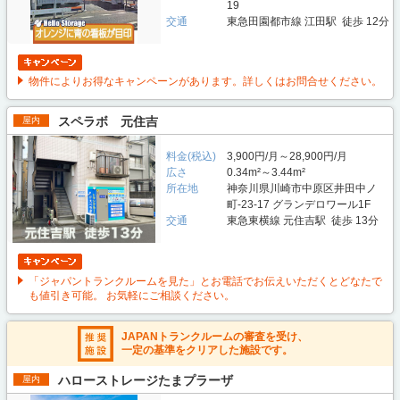
19
交通
東急田園都市線 江田駅 徒歩 12分
物件によりお得なキャンペーンがあります。詳しくはお問合せください。
スペラボ 元住吉
屋内
料金(税込)
3,900円/月～28,900円/月
広さ
0.34m²～3.44m²
所在地
神奈川県川崎市中原区井田中ノ
町-23-17 グランデロワール1F
交通
東急東横線 元住吉駅 徒歩 13分
「ジャパントランクルームを見た」とお電話でお伝えいただくとどなたで
も値引き可能。 お気軽にご相談ください。
JAPANトランクルームの審査を受け、
一定の基準をクリアした施設です。
ハローストレージたまプラーザ
屋内