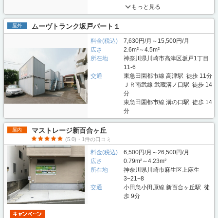
もっと見る
ムーヴトランク坂戸パート１
屋外
料金(税込)
7,630円/月～15,500円/月
広さ
2.6m²～4.5m²
所在地
神奈川県川崎市高津区坂戸1丁目
11-6
交通
東急田園都市線 高津駅 徒歩 11分
ＪＲ南武線 武蔵溝ノ口駅 徒歩 14
分
東急田園都市線 溝の口駅 徒歩 14
分
マストレージ新百合ヶ丘
屋内
(5.0)・1件の口コミ
料金(税込)
6,500円/月～26,500円/月
広さ
0.79m²～4.23m²
所在地
神奈川県川崎市麻生区上麻生
3−21−8
交通
小田急小田原線 新百合ヶ丘駅 徒
歩 9分