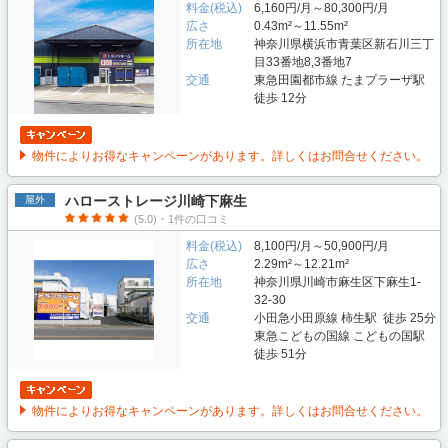
料金(税込)
6,160円/月～80,300円/月
広さ
0.43m²～11.55m²
所在地
神奈川県横浜市青葉区新石川三丁
目33番地8,3番地7
交通
東急田園都市線 たまプラーザ駅
徒歩 12分
物件によりお得なキャンペーンがあります。詳しくはお問合せください。
ハローストレージ川崎下麻生
屋外
(5.0)・1件の口コミ
料金(税込)
8,100円/月～50,900円/月
広さ
2.29m²～12.21m²
所在地
神奈川県川崎市麻生区下麻生1-
32-30
交通
小田急小田原線 柿生駅 徒歩 25分
東急こどもの国線 こどもの国駅
徒歩 51分
物件によりお得なキャンペーンがあります。詳しくはお問合せください。