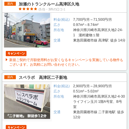
加瀬のトランクルーム高津区久地
屋内
(5.0)・3件の口コミ
料金(税込)
7,700円/月～71,500円/月
広さ
0.97m²～8.74m²
所在地
神奈川県川崎市高津区久地2-24-
1 瀧村建物１階
交通
東急田園都市線 高津駅 徒歩 14分
新規ご契約で月額使用料がお安くなるキャンペーンを実施している物件も
ございます。お気軽にお問い合わせください。
スペラボ 高津区二子新地
屋内
料金(税込)
2,900円/月～28,900円/月
広さ
0.51m²～5.02m²
所在地
神奈川県川崎市高津区久地2-4-30
ライフイン玉川 1階A号室、B号
室
交通
東急田園都市線 二子新地駅 徒歩
12分