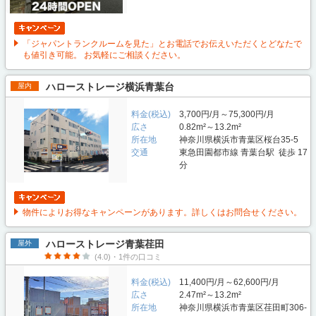
「ジャパントランクルームを見た」とお電話でお伝えいただくとどなたで
も値引き可能。 お気軽にご相談ください。
ハローストレージ横浜青葉台
屋内
料金(税込)
3,700円/月～75,300円/月
広さ
0.82m²～13.2m²
所在地
神奈川県横浜市青葉区桜台35-5
交通
東急田園都市線 青葉台駅 徒歩 17
分
物件によりお得なキャンペーンがあります。詳しくはお問合せください。
ハローストレージ青葉荏田
屋外
(4.0)・1件の口コミ
料金(税込)
11,400円/月～62,600円/月
広さ
2.47m²～13.2m²
所在地
神奈川県横浜市青葉区荏田町306-