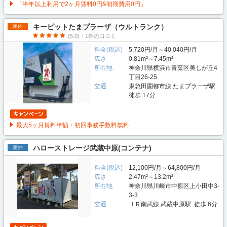
「半年以上利用で2ヶ月賃料0円&初期費用0円」
キーピットたまプラーザ（ウルトランク）
屋内
(5.0)・1件の口コミ
料金(税込)
5,720円/月～40,040円/月
広さ
0.81m²～7.45m²
所在地
神奈川県横浜市青葉区美しが丘4
丁目26-25
交通
東急田園都市線 たまプラーザ駅
徒歩 17分
最大5ヶ月賃料半額・初回事務手数料無料
ハローストレージ武蔵中原(コンテナ)
屋外
料金(税込)
12,100円/月～64,800円/月
広さ
2.47m²～13.2m²
所在地
神奈川県川崎市中原区上小田中3-
3-3
交通
ＪＲ南武線 武蔵中原駅 徒歩 6分