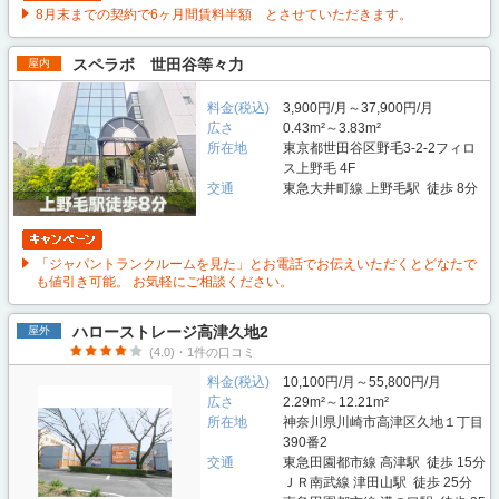
8月末までの契約で6ヶ月間賃料半額 とさせていただきます。
スペラボ 世田谷等々力
屋内
料金(税込)
3,900円/月～37,900円/月
広さ
0.43m²～3.83m²
所在地
東京都世田谷区野毛3-2-2フィロ
ス上野毛 4F
交通
東急大井町線 上野毛駅 徒歩 8分
「ジャパントランクルームを見た」とお電話でお伝えいただくとどなたで
も値引き可能。 お気軽にご相談ください。
ハローストレージ高津久地2
屋外
(4.0)・1件の口コミ
料金(税込)
10,100円/月～55,800円/月
広さ
2.29m²～12.21m²
所在地
神奈川県川崎市高津区久地１丁目
390番2
交通
東急田園都市線 高津駅 徒歩 15分
ＪＲ南武線 津田山駅 徒歩 25分