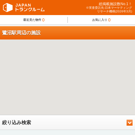
総掲載施設数No.1！
※実査委託先:日本マーケティング
リサーチ機構(2026年3月)
0
0
最近見た物件
お気に入り
鷺沼駅周辺の施設
絞り込み検索