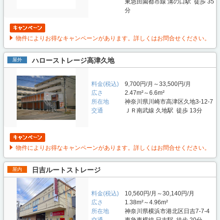
東急田園都市線 溝の口駅 徒歩 35
分
物件によりお得なキャンペーンがあります。詳しくはお問合せください。
ハローストレージ高津久地
屋外
料金(税込)
9,700円/月～33,500円/月
広さ
2.47m²～6.6m²
所在地
神奈川県川崎市高津区久地3-12-7
交通
ＪＲ南武線 久地駅 徒歩 13分
物件によりお得なキャンペーンがあります。詳しくはお問合せください。
日吉ルートストレージ
屋内
料金(税込)
10,560円/月～30,140円/月
広さ
1.38m²～4.96m²
所在地
神奈川県横浜市港北区日吉7-7-4