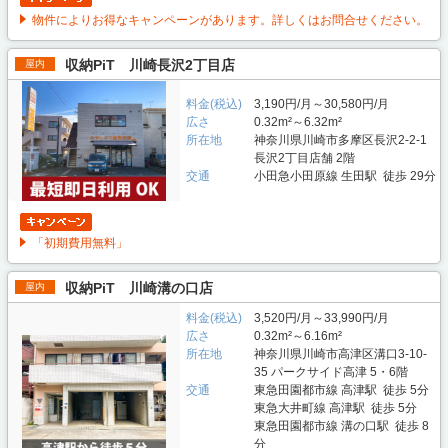
物件によりお得なキャンペーンがあります。詳しくはお問合せください。
収納PiT 川崎長沢2丁目店
屋内
料金(税込)
3,190円/月～30,580円/月
広さ
0.32m²～6.32m²
所在地
神奈川県川崎市多摩区長沢2-2-1
長沢2丁目店舗 2階
交通
小田急小田原線 生田駅 徒歩 29分
「初期費用無料」
収納PiT 川崎溝の口店
屋内
料金(税込)
3,520円/月～33,990円/月
広さ
0.32m²～6.16m²
所在地
神奈川県川崎市高津区溝口3-10-
35 パークサイド高津 5・6階
交通
東急田園都市線 高津駅 徒歩 5分
東急大井町線 高津駅 徒歩 5分
東急田園都市線 溝の口駅 徒歩 8
分