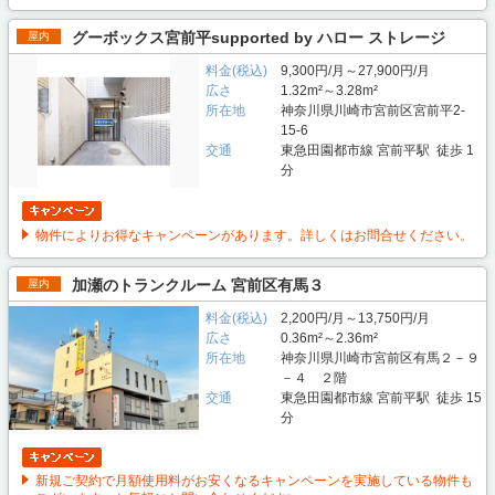
グーボックス宮前平supported by ハロー ストレージ
屋内
料金(税込)
9,300円/月～27,900円/月
広さ
1.32m²～3.28m²
所在地
神奈川県川崎市宮前区宮前平2-
15-6
交通
東急田園都市線 宮前平駅 徒歩 1
分
物件によりお得なキャンペーンがあります。詳しくはお問合せください。
加瀬のトランクルーム 宮前区有馬３
屋内
料金(税込)
2,200円/月～13,750円/月
広さ
0.36m²～2.36m²
所在地
神奈川県川崎市宮前区有馬２－９
－４ ２階
交通
東急田園都市線 宮前平駅 徒歩 15
分
新規ご契約で月額使用料がお安くなるキャンペーンを実施している物件も