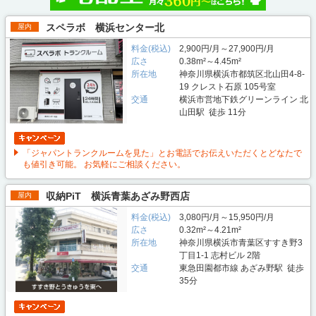
スペラボ 横浜センター北
屋内
料金(税込)
2,900円/月～27,900円/月
広さ
0.38m²～4.45m²
所在地
神奈川県横浜市都筑区北山田4-8-
19 クレスト石原 105号室
交通
横浜市営地下鉄グリーンライン 北
山田駅 徒歩 11分
「ジャパントランクルームを見た」とお電話でお伝えいただくとどなたで
も値引き可能。 お気軽にご相談ください。
収納PiT 横浜青葉あざみ野西店
屋内
料金(税込)
3,080円/月～15,950円/月
広さ
0.32m²～4.21m²
所在地
神奈川県横浜市青葉区すすき野3
丁目1-1 志村ビル 2階
交通
東急田園都市線 あざみ野駅 徒歩
35分