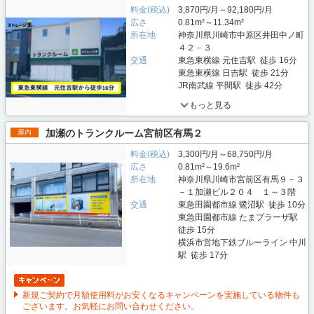
料金(税込)
3,870円/月～92,180円/月
広さ
0.81m²～11.34m²
所在地
神奈川県川崎市中原区井田中ノ町
４２－３
交通
東急東横線 元住吉駅 徒歩 16分
東急東横線 日吉駅 徒歩 21分
JR南武線 平間駅 徒歩 42分
もっと見る
加瀬のトランクルーム宮前区有馬２
屋内
料金(税込)
3,300円/月～68,750円/月
広さ
0.81m²～19.6m²
所在地
神奈川県川崎市宮前区有馬９－３
－１加瀬ビル２０４ １～３階
交通
東急田園都市線 鷺沼駅 徒歩 10分
東急田園都市線 たまプラーザ駅
徒歩 15分
横浜市営地下鉄ブルーライン 中川
駅 徒歩 17分
新規ご契約で月額使用料がお安くなるキャンペーンを実施している物件も
ございます。お気軽にお問い合わせください。