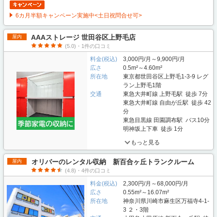
6カ月半額キャンペーン実施中<土日祝問合せ可>
AAAストレージ 世田谷区上野毛店
屋内
(5.0)・1件の口コミ
料金(税込)
3,000円/月～9,900円/月
広さ
0.5m²～4.60m²
所在地
東京都世田谷区上野毛1-3-9 レグ
ラン上野毛1階
交通
東急大井町線 上野毛駅 徒歩 7分
東急大井町線 自由が丘駅 徒歩 42
分
東急目黒線 田園調布駅 バス10分
明神坂上下車 徒歩 1分
もっと見る
オリバーのレンタル収納 新百合ヶ丘トランクルーム
屋内
(4.8)・4件の口コミ
料金(税込)
2,300円/月～68,000円/月
広さ
0.55m²～16.07m²
所在地
神奈川県川崎市麻生区万福寺4-1-
3 ２・3階