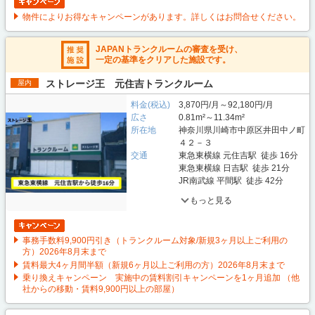
物件によりお得なキャンペーンがあります。詳しくはお問合せください。
JAPANトランクルームの審査を受け、
一定の基準をクリアした施設です。
ストレージ王 元住吉トランクルーム
屋内
料金(税込)
3,870円/月～92,180円/月
広さ
0.81m²～11.34m²
所在地
神奈川県川崎市中原区井田中ノ町
４２－３
交通
東急東横線 元住吉駅 徒歩 16分
東急東横線 日吉駅 徒歩 21分
JR南武線 平間駅 徒歩 42分
もっと見る
事務手数料9,900円引き（トランクルーム対象/新規3ヶ月以上ご利用の
方）2026年8月末まで
賃料最大4ヶ月間半額（新規6ヶ月以上ご利用の方）2026年8月末まで
乗り換えキャンペーン 実施中の賃料割引キャンペーンを1ヶ月追加 （他
社からの移動・賃料9,900円以上の部屋）