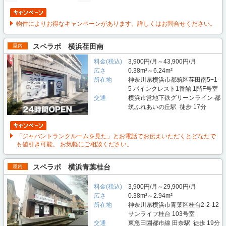
物件によりお得なキャンペーンがあります。詳しくはお問合せください。
スペラボ 横浜荏田南
屋内
料金(税込)
3,900円/月～43,900円/月
広さ
0.38m²～6.24m²
所在地
神奈川県横浜市都筑区荏田南5−1-
5 パインクレスト1番館 1階F号室
交通
横浜市営地下鉄グリーンライン 都
筑ふれあいの丘駅 徒歩 17分
「ジャパントランクルームを見た」とお電話でお伝えいただくとどなたで
も値引き可能。 お気軽にご相談ください。
スペラボ 横浜青葉桂台
屋内
料金(税込)
3,900円/月～29,900円/月
広さ
0.38m²～2.94m²
所在地
神奈川県横浜市青葉区桂台2-2-12
サンライフ桂台 103号室
交通
東急田園都市線 田奈駅 徒歩 19分