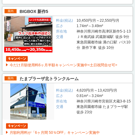
BIGBOX 新作5
屋内
料金(税込)
10,450円/月～22,550円/月
広さ
1.74m²～3.49m²
所在地
神奈川県川崎市高津区新作5-1-13
交通
ＪＲ南武線 武蔵新城駅 徒歩 9分
東急田園都市線 溝の口駅 バス10
分 新作下車 徒歩 10分
今だけ月額使用料6ヶ月半額キャンペーン実施中<土日祝問合せ可>
たまプラーザ北トランクルーム
屋内
料金(税込)
4,620円/月～13,420円/月
広さ
0.81m²～3.24m²
所在地
神奈川県川崎市宮前区犬蔵3-8-15
交通
東急田園都市線 たまプラーザ駅
徒歩 23分
月額利用料が「6ヶ月間 50％OFF」キャンペーン実施中