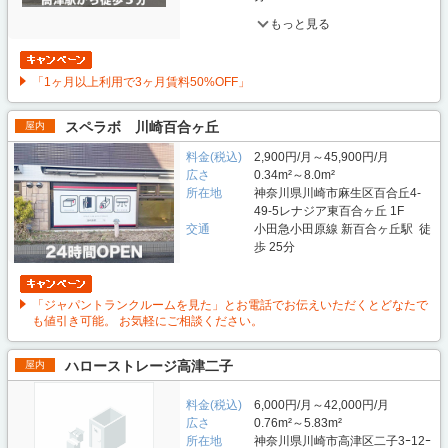
もっと見る
「1ヶ月以上利用で3ヶ月賃料50%OFF」
スペラボ 川崎百合ヶ丘
屋内
料金(税込)
2,900円/月～45,900円/月
広さ
0.34m²～8.0m²
所在地
神奈川県川崎市麻生区百合丘4-
49-5レナジア東百合ヶ丘 1F
交通
小田急小田原線 新百合ヶ丘駅 徒
歩 25分
「ジャパントランクルームを見た」とお電話でお伝えいただくとどなたで
も値引き可能。 お気軽にご相談ください。
ハローストレージ高津二子
屋内
料金(税込)
6,000円/月～42,000円/月
広さ
0.76m²～5.83m²
所在地
神奈川県川崎市高津区二子3ｰ12ｰ