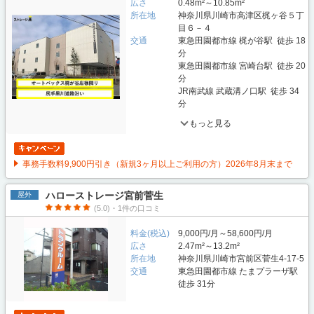
広さ
0.48m²～10.85m²
所在地
神奈川県川崎市高津区梶ヶ谷５丁
目６－４
交通
東急田園都市線 梶が谷駅 徒歩 18
分
東急田園都市線 宮崎台駅 徒歩 20
分
JR南武線 武蔵溝ノ口駅 徒歩 34
分
もっと見る
事務手数料9,900円引き（新規3ヶ月以上ご利用の方）2026年8月末まで
ハローストレージ宮前菅生
屋外
(5.0)・1件の口コミ
料金(税込)
9,000円/月～58,600円/月
広さ
2.47m²～13.2m²
所在地
神奈川県川崎市宮前区菅生4-17-5
交通
東急田園都市線 たまプラーザ駅
徒歩 31分