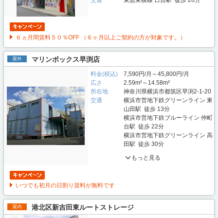
交通
東急東横線 日吉駅 徒歩 20分
６ヵ月間賃料５０％OFF （６ヶ月以上ご契約の方が対象です。）
マリンボックス早渕店
屋外
料金(税込)
7,590円/月～45,800円/月
広さ
2.59m²～14.58m²
所在地
神奈川県横浜市都筑区早渕2-1-20
交通
横浜市営地下鉄グリーンライン 東
山田駅 徒歩 13分
横浜市営地下鉄ブルーライン 仲町
台駅 徒歩 22分
横浜市営地下鉄グリーンライン 高
田駅 徒歩 30分
もっと見る
いつでも初月の日割り賃料が無料です
港北区新吉田東ルートストレージ
屋内