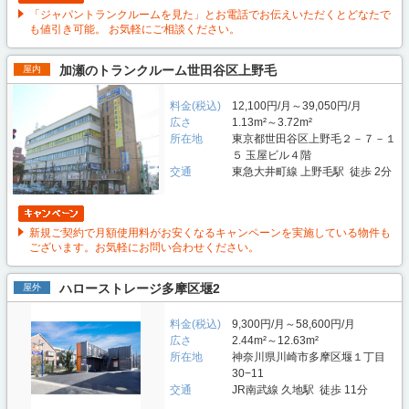
「ジャパントランクルームを見た」とお電話でお伝えいただくとどなたで
も値引き可能。 お気軽にご相談ください。
加瀬のトランクルーム世田谷区上野毛
屋内
料金(税込)
12,100円/月～39,050円/月
広さ
1.13m²～3.72m²
所在地
東京都世田谷区上野毛２－７－１
５ 玉屋ビル４階
交通
東急大井町線 上野毛駅 徒歩 2分
新規ご契約で月額使用料がお安くなるキャンペーンを実施している物件も
ございます。お気軽にお問い合わせください。
ハローストレージ多摩区堰2
屋外
料金(税込)
9,300円/月～58,600円/月
広さ
2.44m²～12.63m²
所在地
神奈川県川崎市多摩区堰１丁目
30−11
交通
JR南武線 久地駅 徒歩 11分