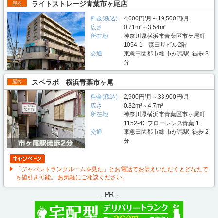
ライトストレージ青葉市ヶ尾店
屋内
料金(税込)
4,600円/月～19,500円/月
広さ
0.71m²～3.54m²
所在地
神奈川県横浜市青葉区市ケ尾町
1054-1 森田屋ビル2階
交通
東急田園都市線 市が尾駅 徒歩 3
分
スペラボ 横浜青葉市ヶ尾
屋内
料金(税込)
2,900円/月～33,900円/月
広さ
0.32m²～4.7m²
所在地
神奈川県横浜市青葉区市ヶ尾町
1152-43 フローレンス青葉 1F
交通
東急田園都市線 市が尾駅 徒歩 2
分
「ジャパントランクルームを見た」とお電話でお伝えいただくとどなたで
も値引き可能。 お気軽にご相談ください。
- PR -