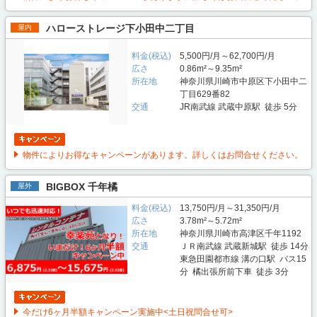
ハローストレージ下小田中二丁目
屋内
料金(税込)
5,500円/月～62,700円/月
広さ
0.86m²～9.35m²
所在地
神奈川県川崎市中原区下小田中二
丁目629番82
交通
JR南武線 武蔵中原駅 徒歩 5分
物件によりお得なキャンペーンがあります。詳しくはお問合せください。
BIGBOX 千年橘
屋外
料金(税込)
13,750円/月～31,350円/月
広さ
3.78m²～5.72m²
所在地
神奈川県川崎市高津区千年1192
交通
ＪＲ南武線 武蔵新城駅 徒歩 14分
東急田園都市線 溝の口駅 バス15
分 橘出張所前下車 徒歩 3分
今だけ6ヶ月半額キャンペーン実施中<土日祝問合せ可>