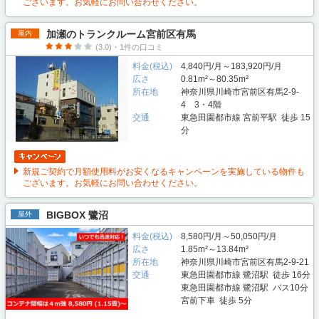
ございます。お気軽にお問い合わせください。
加瀬のトランクルーム宮前区有馬
屋内
(3.0)・1件の口コミ
料金(税込)
4,840円/月～183,920円/月
広さ
0.81m²～80.35m²
所在地
神奈川県川崎市宮前区有馬2-9-
4 3・4階
交通
東急田園都市線 宮前平駅 徒歩 15
分
新規ご契約で月額使用料がお安くなるキャンペーンを実施している物件も
ございます。お気軽にお問い合わせください。
BIGBOX 鷺沼
屋外
料金(税込)
8,580円/月～50,050円/月
広さ
1.85m²～13.84m²
所在地
神奈川県川崎市宮前区有馬2-9-21
交通
東急田園都市線 鷺沼駅 徒歩 16分
東急田園都市線 鷺沼駅 バス10分
宮前下車 徒歩 5分