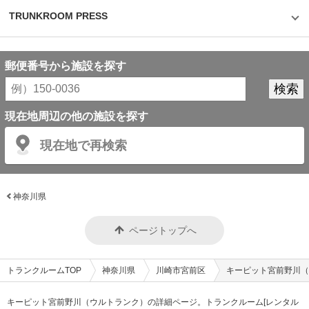
ーをお持ちでないお客様であっても気軽にご利用頂けます。 関連記事 ■日
本パーソナルストレージ株式会社が運営する「キーピット（ウルトラン
TRUNKROOM PRESS
ク）」を取材してきました！ >「キーピット板橋小豆沢」ITを活用し、ご契
約もご利用中もスマートに！ >「キーピット練馬豊玉」1棟全フロアがトラ
ンクルーム専用施設。
郵便番号から施設を探す
現在地周辺の他の施設を探す
現在地で再検索
神奈川県
ページトップへ
トランクルームTOP
神奈川県
川崎市宮前区
キーピット宮前野川（
キーピット宮前野川（ウルトランク）の詳細ページ。トランクルーム[レンタル