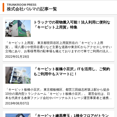
TRUNKROOM PRESS
株式会社パルマの記事一覧
トラックでの荷物搬入可能！法人利用に便利な
「キーピット上用賀」特集
「キーピット上用賀」 東京都世田谷区上用賀所在の「キーピット上用
賀」。環八通りや世田谷通りなど主要な道路や東京ICからアクセスしやすい
立地にあり、お客様専用の駐車場も備えておりますので車でご利用の法人様
にもおすすめのトランクルームです。また、施設前面道路は広さもあり、車
2022年01月19日
通りも落ち着いておりますので、トラックを利用する場合でも便利にご利用
頂けます。駐車場から入口には段差がないスムーズな動線を確保しておりま
すので荷物の運搬も気軽に行って頂けます。2021年9月27日にオープンし
「キーピット板橋小豆沢」ITを活用し、ご契約
た屋内型トランクルームで、全フロアに空調や換気設備、防犯カメラなどト
もご利用中もスマートに！
ランクルームの標準設備とセキュリティをしっかりと完備しております。価
格面も全室リーズナブルな設定となっておりますので、用途に合わせて適切
なスペースをご利用ください。 「キーピット上用賀」の運営会社である日
本パーソナルストレージ株式会社は、マザーズ上場企業である株式会社パル
「キーピット板橋小豆沢」 東京都板橋区、都営三田線志村坂上駅から徒歩
マのグループ会社ですので安心してご利用頂けます。また、同社が展開する
10分の屋内型トランクルーム「キーピット板橋小豆沢」。 運営会社は、日
トランクルームは円谷プロの「ウルトラマン」とコラボしており、こちらも
本を代表する倉庫ファンド会社やパーソナルストレージ運営事業者と連携し
目印になっています。 今回は、法人様にとても魅力的なポイントが豊富な
て事業を展開している日本パーソナルストレージ株式会社（以下、JPS）。
2019年08月07日
トランクルーム「キーピット上用賀」についてご紹介します。 法人向け特
年率8%を超える成長を遂げている成長市場である日本国内のパーソナルス
長①トラックでの荷物搬入が可能 「キーピット上用賀」は、東名高速東京
トレージに特化したプロパティマネジメント会社です。事業者向けに業界の
ICや環八通り、世田谷通りなど多くの主要道路からアクセスしやすい立地に
動向を共有する勉強会や情報交換会を開催するなど、お客様にとって良いも
「キーピット練馬豊玉」1棟全フロアがトラン