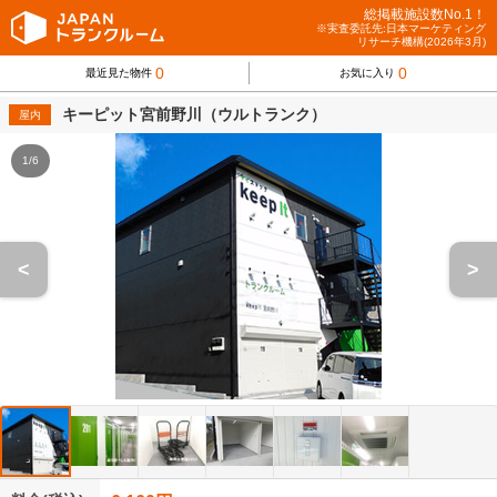
総掲載施設数No.1！
※実査委託先:日本マーケティング
リサーチ機構(2026年3月)
0
0
最近見た物件
お気に入り
キーピット宮前野川（ウルトランク）
屋内
1/6
<
>