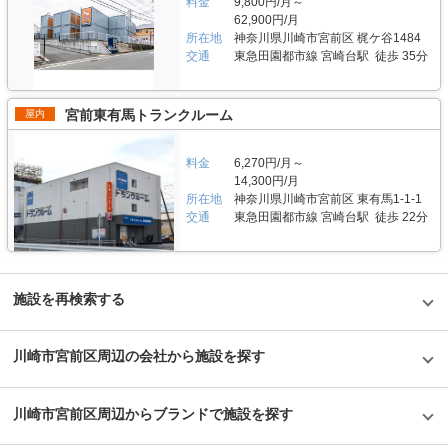
料金
9,800円/月～
は個人のお客様向けに、コンパクトな収納スペースを多く配置しています。
さい。 遠隔スマートキーで立会いなしで行える内見体制ができており、借
やすいよう踏み台を用意しているため、女性も快適にご利用いただけます。
施設内にはエレベータも備えておりますので、4階フロアをご利用の場合で
62,900円/月
りたいときに借りられるのが「キーピット板橋小豆沢」の特徴の一つです。
セキュリティや安全面について教えてください。 「キーピット練馬豊玉」
あっても荷物の運搬は手軽にして頂けます。いずれのフロアであっても価格
所在地
神奈川県川崎市宮前区 梶ケ谷1484
契約もパソコンやスマートフォンから簡単にできるので、ご来店による手続
のトランクルームでは、全フロアに防犯カメラなどを完備し、SECOM・セ
設定はリーズナブルにされておりますので、納得感をもってご利用頂けま
きや郵送による書類手続きなど面倒なやりとりは一切不要となります。「キ
交通
東急田園都市線 宮崎台駅 徒歩 35分
キュリティも導入しています。入口にはTVモニターがあり、他の方の荷物
す。 「キーピット上用賀」利用ポイント 「キーピット上用賀」は全室リー
ーピット板橋小豆沢」は口座振替でのお支払いが多い一般的なトランクルー
の出し入れを確認することができるため、おひとり様や女性の方でも安心・
ズナブルな価格設定になっており、0.6帖のロッカータイプでは税込4,840
ムの中、初期費用や毎月の使用料をクレジットカードでお支払いできるトラ
安全にご利用いただける防犯設備となっております。また、エアコン・サー
円/月、1.0帖のスペースは税込11,000円/月といった利用料金となっていま
ンクルームです。エブリデイロープライス物件を合言葉にしている「キーピ
キュレーターなどの空調機器も24時間365日稼働しているので、最適な温度
宮前東有馬トランクルーム
屋内
す。(2022年1月現在) お問合せから契約まで全てWEBで簡単に完結するこ
ット板橋小豆沢」。お得なキャンペーンも行っていますので、詳細は問い合
管理により衣類やカバン・ゴルフバッグなどの荷物を安心して収納できま
とが可能です。内見をご希望の場合は、現地からお電話を頂くと、お電話に
わせください。 編集後記 現在、JPSが管理している施設は2019年7月時点
す。 費用や契約について教えてください。 パソコンやスマートフォンから
て施設の詳細などをご案内させて頂きますので、予約なしでも内見可能で
で、20施設約2,300室だが、2019年9月には9施設を新たにオープンするな
簡単に契約できるのが「キーピット練馬豊玉」の特徴です。郵送による書類
料金
6,270円/月～
す。内見後、スマホで申し込みから決済まで完了ができ、入口の鍵として交
ど成長・拡大している最中だという。その中で、一般の方にはまだ認知度が
手続きやご来店による手続きなど面倒なやりとりは一切不要となります。内
通系ICカードを登録すると、その時から荷物の出し入れが可能になっており
14,300円/月
高くはないトランクルームを業界全体で盛り上げるため、業界向けの情報交
見も遠隔スマートキーで立会いなしで行え、借りたいときに借りられるのも
ます。書面での契約も勿論可能ですので、法人様のご契約の場合についても
換会などを開催し、いい施策は取り入れ事例をシェアしていくなど、ともに
所在地
神奈川県川崎市宮前区 東有馬1-1-1
特徴の一つです。一般的なトランクルームでは口座振替でのお支払いが多い
対応致します。 セキュリティについては入口はセコムの警備が入ってお
成長していく気持ちを持った企業だと感じ、トランクルームの運営管理のス
交通
東急田園都市線 宮崎台駅 徒歩 22分
中、「キーピット練馬豊玉」は初期費用や毎月の使用料をクレジットカード
り、各区画にはダイヤルキーを設置しています。入口のセコムの警備につい
ペシャリストのような立ち位置にいる同社は、今後も契約者にとって安心し
でお支払いすることができます。エブリデイロープライス物件を合言葉に、
ては、お手持ちの交通系ICカードを鍵として登録することが可能となってお
て利用できる施設を提供する企業という印象を受けた。同社が管理する
時期に合わせてお得なキャンペーンも行っていますので、詳細は問い合わせ
りますので、鍵や開錠用のカードなどを作成する手間も掛からず、法人様な
「KeepIt」は、どの建物も1棟の専用施設で、万全なセキュリティや最新の
ください。 編集後記 現在、JPSが管理している施設は2019年7月時点で、
ど複数人でご利用になる場合でも大変便利です。全フロアに防犯カメラとモ
IT機器、空調設備など快適に使える設備が取り入れている。顧客にとっても
20施設約2,300室だが、2019年9月には9施設を新たにオープンするなど成
ニターを設置しており、駐車場や施設内の状況を確認しやすくなっておりま
安心して使える物件という印象を受けた。
長・拡大している最中だという。その中で、一般の方にはまだ認知度が高く
施設を再検索する
す。防犯カメラを、各フロアの通路などに複数設置し、照明も明るいため、
はないトランクルームを業界全体で盛り上げ、ともに成長していく気持ちを
女性一人でのご利用にも安心できる環境となっております。 「キーピット
持った企業だと感じた。同社が管理する「KeepIt」は、どの建物も1棟の専
上用賀」の全フロアはエアコン、サーキュレーター(扇風機)、除湿機を各階
用施設で、最新のIT機器や空調設備、安心して使えるセキュリティや快適に
川崎市宮前区周辺の会社から施設を探す
に完備するなど設備面も充実しており、荷物の保管に適切な温湿度を維持し
使える設備を取り入れている。さらには業界向けの情報交換会などを開催
ております。夏場など湿気が高い時のご利用でも安心です。人感センサーで
し、いい施策は取り入れ事例をシェアしていくなど、トランクルームの運営
電気がつく仕様となっておりますので、季節・時間帯を問わずいつでも安心
管理のスペシャリストのような立ち位置にいる同社は、今後も契約者にとっ
して快適にご利用頂けます。 また、ご契約者様の初回ご利用時にキーピッ
て安心して利用できる施設を提供する企業という印象を受けた。
川崎市宮前区周辺からブランドで施設を探す
トのスタッフがお客様とお荷物をお迎えし、トランクルームまで送迎する
『「キーピット」カーキャリーサービス』も提供しておりますので、マイカ