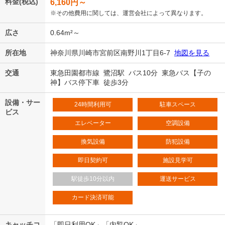
料金(税込)
6,160
円～
※その他費用に関しては、運営会社によって異なります。
広さ
0.64m²～
所在地
神奈川県川崎市宮前区南野川1丁目6-7
地図を見る
交通
東急田園都市線 鷺沼駅 バス10分 東急バス【子の
神】バス停下車 徒歩3分
設備・サー
24時間利用可
駐車スペース
ビス
エレベーター
空調設備
換気設備
防犯設備
即日契約可
施設見学可
駅徒歩10分以内
運送サービス
カード決済可能
キャッチコ
「即日利用OK」「内覧OK」