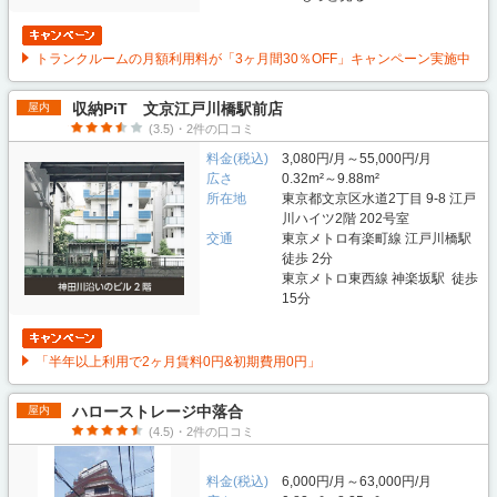
トランクルームの月額利用料が「3ヶ月間30％OFF」キャンペーン実施中
収納PiT 文京江戸川橋駅前店
屋内
(3.5)・2件の口コミ
料金(税込)
3,080円/月～55,000円/月
広さ
0.32m²～9.88m²
所在地
東京都文京区水道2丁目 9-8 江戸
川ハイツ2階 202号室
交通
東京メトロ有楽町線 江戸川橋駅
徒歩 2分
東京メトロ東西線 神楽坂駅 徒歩
15分
「半年以上利用で2ヶ月賃料0円&初期費用0円」
ハローストレージ中落合
屋内
(4.5)・2件の口コミ
料金(税込)
6,000円/月～63,000円/月