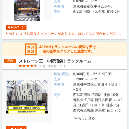
広さ
0.82m²～8.25m²
所在地
東京都新宿区中落合1-4-5
交通
西武新宿線 下落合駅 徒歩 6分
物件によりお得なキャンペーンがあります。詳しくはお問合せください。
JAPANトランクルームの審査を受け、
一定の基準をクリアした施設です。
ストレージ王 中野沼袋トランクルーム
屋内
(4.3)・4件の口コミ
料金(税込)
8,360円/月～55,319円/月
広さ
1.29m²～8.26m²
所在地
東京都中野区江古田４丁目２４
−２５
交通
西武新宿線 沼袋駅 徒歩 10分
都営大江戸線 新江古田駅 バス3
分 江古田3丁目下車 徒歩 7分
西武有楽町線 練馬駅 徒歩 26分
もっと見る