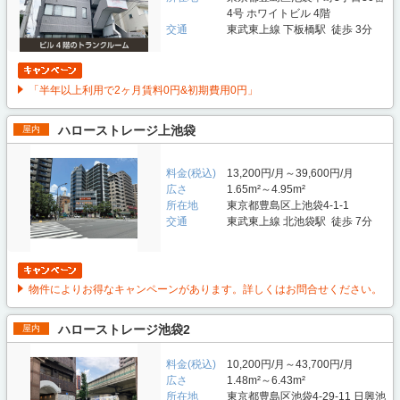
4号 ホワイトビル 4階
交通
東武東上線 下板橋駅 徒歩 3分
「半年以上利用で2ヶ月賃料0円&初期費用0円」
ハローストレージ上池袋
屋内
料金(税込)
13,200円/月～39,600円/月
広さ
1.65m²～4.95m²
所在地
東京都豊島区上池袋4-1-1
交通
東武東上線 北池袋駅 徒歩 7分
物件によりお得なキャンペーンがあります。詳しくはお問合せください。
ハローストレージ池袋2
屋内
料金(税込)
10,200円/月～43,700円/月
広さ
1.48m²～6.43m²
所在地
東京都豊島区池袋4-29-11 日興池