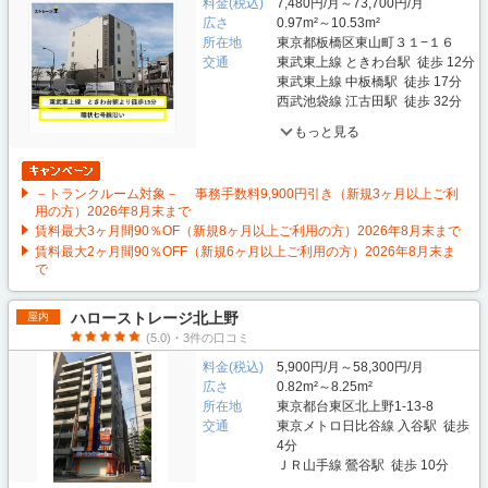
料金(税込)
7,480円/月～73,700円/月
広さ
0.97m²～10.53m²
所在地
東京都板橋区東山町３１−１６
交通
東武東上線 ときわ台駅 徒歩 12分
東武東上線 中板橋駅 徒歩 17分
西武池袋線 江古田駅 徒歩 32分
もっと見る
－トランクルーム対象－ 事務手数料9,900円引き（新規3ヶ月以上ご利
用の方）2026年8月末まで
賃料最大3ヶ月間90％OF（新規8ヶ月以上ご利用の方）2026年8月末まで
賃料最大2ヶ月間90％OFF（新規6ヶ月以上ご利用の方）2026年8月末ま
で
ハローストレージ北上野
屋内
(5.0)・3件の口コミ
料金(税込)
5,900円/月～58,300円/月
広さ
0.82m²～8.25m²
所在地
東京都台東区北上野1-13-8
交通
東京メトロ日比谷線 入谷駅 徒歩
4分
ＪＲ山手線 鶯谷駅 徒歩 10分