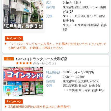
広さ
0.3m²～4.5m²
所在地
東京都新宿区山吹町361-23 吉田
ビル 2F
交通
東京メトロ有楽町線 江戸川橋駅
徒歩 3分
東京メトロ東西線 神楽坂駅 徒歩
9分
「ジャパントランクルームを見た」とお電話でお伝えいただくとどなたで
も値引き可能。 お気軽にご相談ください。
SenkaQトランクルーム大和町店
屋内
(5.0)・1件の口コミ
料金(税込)
3,800円/月～7,000円/月
広さ
1.08m²～1.08m²
所在地
東京都中野区大和町2-3-12
交通
西武新宿線 野方駅 徒歩 6分
ＪＲ中央線 高円寺駅 徒歩 18分
①初期費用500円のみ(6か月以上のご利用条件)