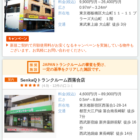
料金(税込)
9,900円/月～26,400円/月
広さ
0.97m²～3.24m²
所在地
東京都板橋区大山町１１－１１ プ
ラーズ大山町 １階
交通
東武東上線 大山駅 徒歩 3分
新規ご契約で月額使用料がお安くなるキャンペーンを実施している物件も
ございます。お気軽にお問い合わせください。
JAPANトランクルームの審査を受け、
一定の基準をクリアした施設です。
SenkaQトランクルーム西落合店
屋内
(4.9)・12件の口コミ
料金(税込)
4,600円/月～89,900円/月
広さ
0.5m²～8.8m²
所在地
東京都新宿区西落合1-28-14
交通
都営大江戸線 落合南長崎駅 徒歩
7分
西武新宿線 新井薬師前駅 徒歩 16
分
西武池袋線 東長崎駅 徒歩 14分