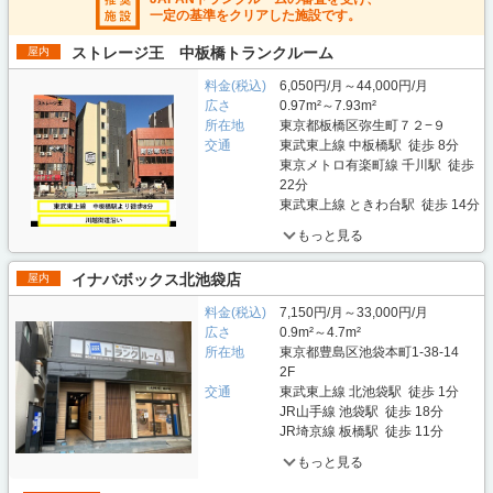
一定の基準をクリアした施設です。
ストレージ王 中板橋トランクルーム
屋内
料金(税込)
6,050円/月～44,000円/月
広さ
0.97m²～7.93m²
所在地
東京都板橋区弥生町７２−９
交通
東武東上線 中板橋駅 徒歩 8分
東京メトロ有楽町線 千川駅 徒歩
22分
東武東上線 ときわ台駅 徒歩 14分
もっと見る
イナバボックス北池袋店
屋内
料金(税込)
7,150円/月～33,000円/月
広さ
0.9m²～4.7m²
所在地
東京都豊島区池袋本町1-38-14
2F
交通
東武東上線 北池袋駅 徒歩 1分
JR山手線 池袋駅 徒歩 18分
JR埼京線 板橋駅 徒歩 11分
もっと見る