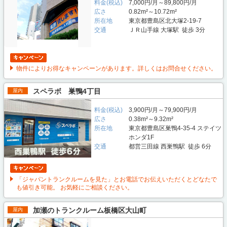
料金(税込)
7,000円/月～89,800円/月
広さ
0.82m²～10.72m²
所在地
東京都豊島区北大塚2-19-7
交通
ＪＲ山手線 大塚駅 徒歩 3分
物件によりお得なキャンペーンがあります。詳しくはお問合せください。
スペラボ 巣鴨4丁目
屋内
料金(税込)
3,900円/月～79,900円/月
広さ
0.38m²～9.32m²
所在地
東京都豊島区巣鴨4-35-4 ステイツ
ホンダ1F
交通
都営三田線 西巣鴨駅 徒歩 6分
「ジャパントランクルームを見た」とお電話でお伝えいただくとどなたで
も値引き可能。 お気軽にご相談ください。
加瀬のトランクルーム板橋区大山町
屋内