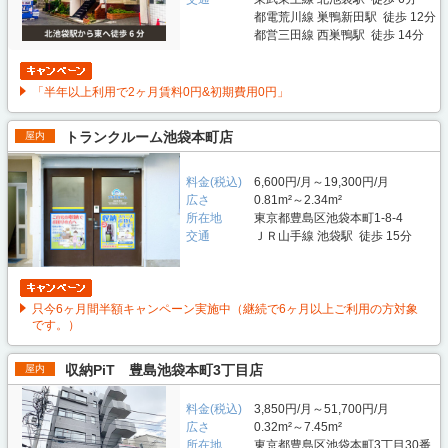
都電荒川線 巣鴨新田駅 徒歩 12分
都営三田線 西巣鴨駅 徒歩 14分
「半年以上利用で2ヶ月賃料0円&初期費用0円」
トランクルーム池袋本町店
屋内
料金(税込)
6,600円/月～19,300円/月
広さ
0.81m²～2.34m²
所在地
東京都豊島区池袋本町1-8-4
交通
ＪＲ山手線 池袋駅 徒歩 15分
只今6ヶ月間半額キャンペーン実施中（継続で6ヶ月以上ご利用の方対象
です。）
収納PiT 豊島池袋本町3丁目店
屋内
料金(税込)
3,850円/月～51,700円/月
広さ
0.32m²～7.45m²
所在地
東京都豊島区池袋本町3丁目30番