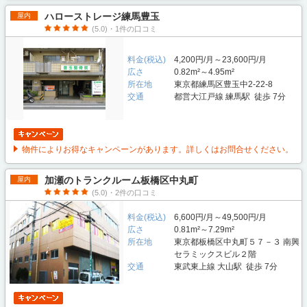
ハローストレージ練馬豊玉
屋内
(5.0)・1件の口コミ
料金(税込)
4,200円/月～23,600円/月
広さ
0.82m²～4.95m²
所在地
東京都練馬区豊玉中2-22-8
交通
都営大江戸線 練馬駅 徒歩 7分
物件によりお得なキャンペーンがあります。詳しくはお問合せください。
加瀬のトランクルーム板橋区中丸町
屋内
(5.0)・2件の口コミ
料金(税込)
6,600円/月～49,500円/月
広さ
0.81m²～7.29m²
所在地
東京都板橋区中丸町５７－３ 南興
セラミックスビル２階
交通
東武東上線 大山駅 徒歩 7分