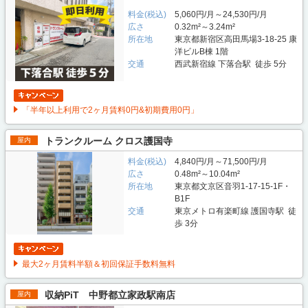
料金(税込)
5,060円/月～24,530円/月
広さ
0.32m²～3.24m²
所在地
東京都新宿区高田馬場3-18-25 康
洋ビルB棟 1階
交通
西武新宿線 下落合駅 徒歩 5分
「半年以上利用で2ヶ月賃料0円&初期費用0円」
トランクルーム クロス護国寺
屋内
料金(税込)
4,840円/月～71,500円/月
広さ
0.48m²～10.04m²
所在地
東京都文京区音羽1-17-15-1F・
B1F
交通
東京メトロ有楽町線 護国寺駅 徒
歩 3分
最大2ヶ月賃料半額＆初回保証手数料無料
収納PiT 中野都立家政駅南店
屋内