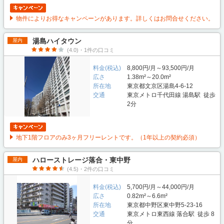
物件によりお得なキャンペーンがあります。詳しくはお問合せください。
湯島ハイタウン
屋内
(4.0)・1件の口コミ
料金(税込)
8,800円/月～93,500円/月
広さ
1.38m²～20.0m²
所在地
東京都文京区湯島4-6-12
交通
東京メトロ千代田線 湯島駅 徒歩
2分
地下1階フロアのみ3ヶ月フリーレントです。（1年以上の契約必須）
ハローストレージ落合・東中野
屋内
(4.5)・2件の口コミ
料金(税込)
5,700円/月～44,000円/月
広さ
0.82m²～6.6m²
所在地
東京都中野区東中野5-23-16
交通
東京メトロ東西線 落合駅 徒歩 8
分