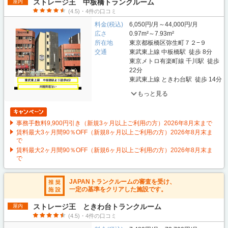
ストレージ王 中板橋トランクルーム
屋内
(4.5)・4件の口コミ
料金(税込)
6,050円/月～44,000円/月
広さ
0.97m²～7.93m²
所在地
東京都板橋区弥生町７２−９
交通
東武東上線 中板橋駅 徒歩 8分
東京メトロ有楽町線 千川駅 徒歩
22分
東武東上線 ときわ台駅 徒歩 14分
もっと見る
事務手数料9,900円引き（新規3ヶ月以上ご利用の方）2026年8月末まで
賃料最大3ヶ月間90％OFF（新規8ヶ月以上ご利用の方）2026年8月末ま
で
賃料最大2ヶ月間90％OFF（新規6ヶ月以上ご利用の方）2026年8月末ま
で
JAPANトランクルームの審査を受け、
一定の基準をクリアした施設です。
ストレージ王 ときわ台トランクルーム
屋内
(4.5)・4件の口コミ