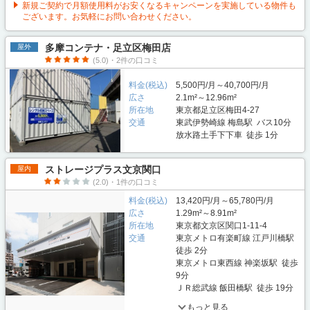
新規ご契約で月額使用料がお安くなるキャンペーンを実施している物件も
ございます。お気軽にお問い合わせください。
多摩コンテナ・足立区梅田店
屋外
(5.0)・2件の口コミ
料金(税込)
5,500円/月～40,700円/月
広さ
2.1m²～12.96m²
所在地
東京都足立区梅田4-27
交通
東武伊勢崎線 梅島駅 バス10分
放水路土手下下車 徒歩 1分
ストレージプラス文京関口
屋内
(2.0)・1件の口コミ
料金(税込)
13,420円/月～65,780円/月
広さ
1.29m²～8.91m²
所在地
東京都文京区関口1-11-4
交通
東京メトロ有楽町線 江戸川橋駅
徒歩 2分
東京メトロ東西線 神楽坂駅 徒歩
9分
ＪＲ総武線 飯田橋駅 徒歩 19分
もっと見る