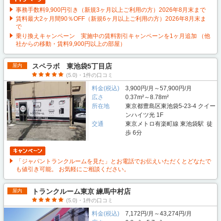
事務手数料9,900円引き（新規3ヶ月以上ご利用の方）2026年8月末まで
賃料最大2ヶ月間90％OFF（新規6ヶ月以上ご利用の方）2026年8月末ま
で
乗り換えキャンペーン 実施中の賃料割引キャンペーンを1ヶ月追加 （他
社からの移動・賃料9,900円以上の部屋）
スペラボ 東池袋5丁目店
屋内
(5.0)・1件の口コミ
料金(税込)
3,900円/月～57,900円/月
広さ
0.37m²～8.78m²
所在地
東京都豊島区東池袋5-23-4 クイー
ンハイツ光 1F
交通
東京メトロ有楽町線 東池袋駅 徒
歩 6分
「ジャパントランクルームを見た」とお電話でお伝えいただくとどなたで
も値引き可能。 お気軽にご相談ください。
トランクルーム東京 練馬中村店
屋内
(5.0)・1件の口コミ
料金(税込)
7,172円/月～43,274円/月