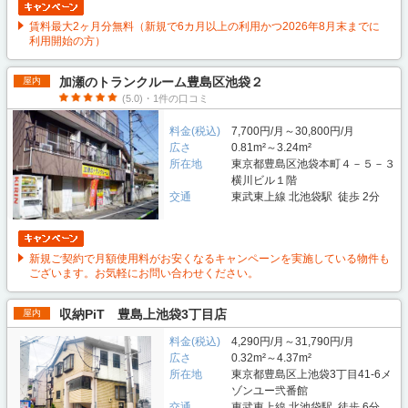
賃料最大2ヶ月分無料（新規で6カ月以上の利用かつ2026年8月末までに
利用開始の方）
加瀬のトランクルーム豊島区池袋２
屋内
(5.0)・1件の口コミ
料金(税込)
7,700円/月～30,800円/月
広さ
0.81m²～3.24m²
所在地
東京都豊島区池袋本町４－５－３
横川ビル１階
交通
東武東上線 北池袋駅 徒歩 2分
新規ご契約で月額使用料がお安くなるキャンペーンを実施している物件も
ございます。お気軽にお問い合わせください。
収納PiT 豊島上池袋3丁目店
屋内
料金(税込)
4,290円/月～31,790円/月
広さ
0.32m²～4.37m²
所在地
東京都豊島区上池袋3丁目41-6メ
ゾンユー弐番館
交通
東武東上線 北池袋駅 徒歩 6分