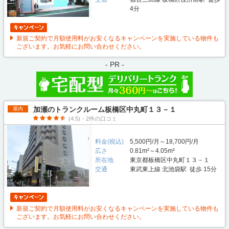
4分
新規ご契約で月額使用料がお安くなるキャンペーンを実施している物件も
ございます。お気軽にお問い合わせください。
- PR -
加瀬のトランクルーム板橋区中丸町１３－１
屋内
(4.5)・2件の口コミ
料金(税込)
5,500円/月～18,700円/月
広さ
0.81m²～4.05m²
所在地
東京都板橋区中丸町１３－１
交通
東武東上線 北池袋駅 徒歩 15分
新規ご契約で月額使用料がお安くなるキャンペーンを実施している物件も
ございます。お気軽にお問い合わせください。