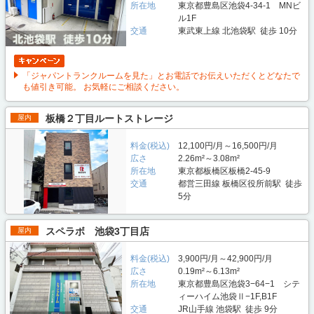
所在地
東京都豊島区池袋4-34-1 MNビ
ル1F
交通
東武東上線 北池袋駅 徒歩 10分
「ジャパントランクルームを見た」とお電話でお伝えいただくとどなたで
も値引き可能。 お気軽にご相談ください。
板橋２丁目ルートストレージ
屋内
料金(税込)
12,100円/月～16,500円/月
広さ
2.26m²～3.08m²
所在地
東京都板橋区板橋2-45-9
交通
都営三田線 板橋区役所前駅 徒歩
5分
スペラボ 池袋3丁目店
屋内
料金(税込)
3,900円/月～42,900円/月
広さ
0.19m²～6.13m²
所在地
東京都豊島区池袋3−64−1 シテ
ィーハイム池袋Ⅱ−1F,B1F
交通
JR山手線 池袋駅 徒歩 9分