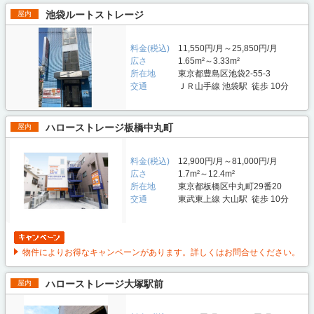
池袋ルートストレージ
屋内
料金(税込)
11,550円/月～25,850円/月
広さ
1.65m²～3.33m²
所在地
東京都豊島区池袋2-55-3
交通
ＪＲ山手線 池袋駅 徒歩 10分
ハローストレージ板橋中丸町
屋内
料金(税込)
12,900円/月～81,000円/月
広さ
1.7m²～12.4m²
所在地
東京都板橋区中丸町29番20
交通
東武東上線 大山駅 徒歩 10分
物件によりお得なキャンペーンがあります。詳しくはお問合せください。
ハローストレージ大塚駅前
屋内