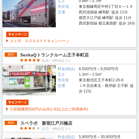
広さ
0.8m²～5.7m²
所在地
東京都練馬区中村1丁目６―１６
交通
西武池袋線 練馬駅 徒歩 11分
都営大江戸線 練馬駅 徒歩 11分
西武新宿線 都立家政駅 徒歩 18分
３ヶ月 ５０％ＯＦＦキャンペーン
SenkaQトランクルーム王子本町店
屋内
(5.0)・1件の口コミ
料金(税込)
8,500円/月～9,500円/月
広さ
1.3m²～1.5m²
所在地
東京都北区王子本町2-26-6
交通
ＪＲ京浜東北・根岸線 王子駅 徒
歩 12分
①初期費用500円のみ(6か月以上のご利用条件)
スペラボ 新宿江戸川橋店
屋内
(3.7)・3件の口コミ
料金(税込)
5,900円/月～30,900円/月