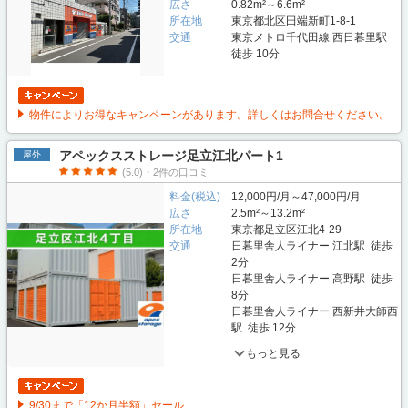
広さ
0.82m²～6.6m²
所在地
東京都北区田端新町1-8-1
交通
東京メトロ千代田線 西日暮里駅
徒歩 10分
物件によりお得なキャンペーンがあります。詳しくはお問合せください。
アペックスストレージ足立江北パート1
屋外
(5.0)・2件の口コミ
料金(税込)
12,000円/月～47,000円/月
広さ
2.5m²～13.2m²
所在地
東京都足立区江北4-29
交通
日暮里舎人ライナー 江北駅 徒歩
2分
日暮里舎人ライナー 高野駅 徒歩
8分
日暮里舎人ライナー 西新井大師西
駅 徒歩 12分
もっと見る
9/30まで「12か月半額」セール