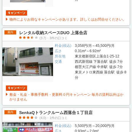
物件によりお得なキャンペーンがあります。詳しくはお問合せください。
レンタル収納スペースDUO 上落合店
屋内
(3.7)・3件の口コミ
料金(税込)
3,058円/月～45,500円/月
広さ
0.31m²～6.92m²
所在地
東京都新宿区上落合1-25-12
交通
西武新宿線 下落合駅 徒歩 7分
都営大江戸線 中井駅 徒歩 7分
東京メトロ東西線 落合駅 徒歩 8
分
敷金・礼金・事務手数料・更新料０円キャンペーン 毎月の賃料以外はか
かりません
SenkaQトランクルーム西落合１丁目店
屋内
(4.0)・1件の口コミ
料金(税込)
5,500円/月～20,000円/月
広さ
0.93m²～2.0m²