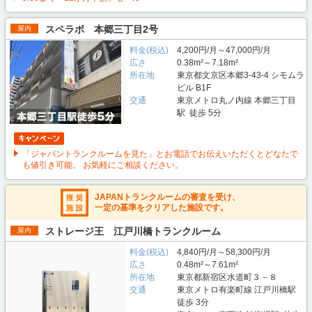
スペラボ 本郷三丁目2号
屋内
料金(税込)
4,200円/月～47,000円/月
広さ
0.38m²～7.18m²
所在地
東京都文京区本郷3-43-4 シモムラ
ビル B1F
交通
東京メトロ丸ノ内線 本郷三丁目
駅 徒歩 5分
「ジャパントランクルームを見た」とお電話でお伝えいただくとどなたで
も値引き可能。 お気軽にご相談ください。
JAPANトランクルームの審査を受け、
一定の基準をクリアした施設です。
ストレージ王 江戸川橋トランクルーム
屋内
料金(税込)
4,840円/月～58,300円/月
広さ
0.48m²～7.61m²
所在地
東京都新宿区水道町３－８
交通
東京メトロ有楽町線 江戸川橋駅
徒歩 3分