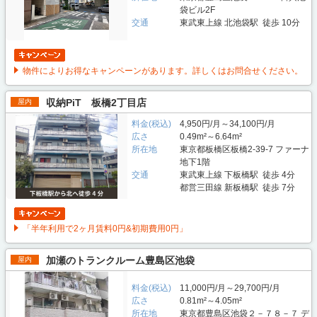
袋ビル2F
交通
東武東上線 北池袋駅 徒歩 10分
物件によりお得なキャンペーンがあります。詳しくはお問合せください。
収納PiT 板橋2丁目店
屋内
料金(税込)
4,950円/月～34,100円/月
広さ
0.49m²～6.64m²
所在地
東京都板橋区板橋2-39-7 ファーナ
地下1階
交通
東武東上線 下板橋駅 徒歩 4分
都営三田線 新板橋駅 徒歩 7分
「半年利用で2ヶ月賃料0円&初期費用0円」
加瀬のトランクルーム豊島区池袋
屋内
料金(税込)
11,000円/月～29,700円/月
広さ
0.81m²～4.05m²
所在地
東京都豊島区池袋２－７８－７ デ