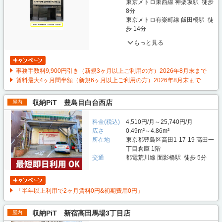
東京メトロ東西線 神楽坂駅 徒歩
8分
東京メトロ有楽町線 飯田橋駅 徒
歩 14分
もっと見る
事務手数料9,900円引き（新規3ヶ月以上ご利用の方）2026年8月末まで
賃料最大4ヶ月間半額（新規6ヶ月以上ご利用の方）2026年8月末まで
収納PiT 豊島目白台西店
屋内
料金(税込)
4,510円/月～25,740円/月
広さ
0.49m²～4.86m²
所在地
東京都豊島区高田1-17-19 高田一
丁目倉庫 1階
交通
都電荒川線 面影橋駅 徒歩 5分
「半年以上利用で2ヶ月賃料0円&初期費用0円」
収納PiT 新宿高田馬場3丁目店
屋内