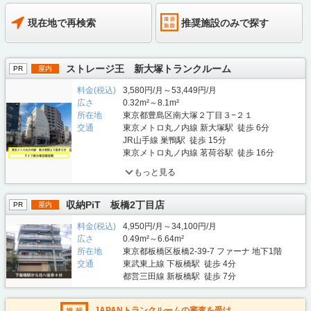
現在地で再検索
推奨施設のみで探す
ストレージ王 新大塚トランクルーム
PR
屋内
料金(税込)
3,580円/月～53,449円/月
広さ
0.32m²～8.1m²
所在地
東京都豊島区南大塚２丁目３−２１
交通
東京メトロ丸ノ内線 新大塚駅 徒歩 6分
JR山手線 巣鴨駅 徒歩 15分
東京メトロ丸ノ内線 茗荷谷駅 徒歩 16分
もっと見る
収納PiT 板橋2丁目店
PR
屋内
料金(税込)
4,950円/月～34,100円/月
広さ
0.49m²～6.64m²
所在地
東京都板橋区板橋2-39-7 ファーナ 地下1階
交通
東武東上線 下板橋駅 徒歩 4分
都営三田線 新板橋駅 徒歩 7分
JAPANトランクルームの審査を受け、