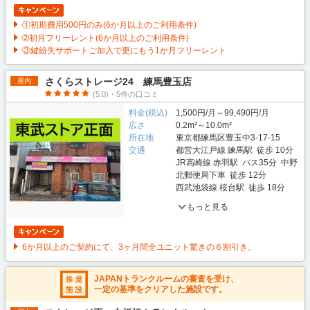
①初期費用500円のみ(6か月以上のご利用条件)
➁初月フリーレント(6か月以上のご利用条件)
③鍵紛失サポートご加入で更にもう1か月フリーレント
さくらストレージ24 練馬豊玉店
屋内
(5.0)・5件の口コミ
料金(税込)
1,500円/月～99,490円/月
広さ
0.2m²～10.0m²
所在地
東京都練馬区豊玉中3-17-15
交通
都営大江戸線 練馬駅 徒歩 10分
JR高崎線 赤羽駅 バス35分 中野
北郵便局下車 徒歩 12分
西武池袋線 桜台駅 徒歩 18分
もっと見る
6か月以上のご契約にて、3ヶ月間全ユニット驚きの６割引き。
JAPANトランクルームの審査を受け、
一定の基準をクリアした施設です。