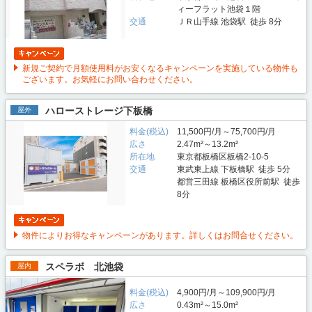
ィーフラット池袋１階
交通
ＪＲ山手線 池袋駅 徒歩 8分
新規ご契約で月額使用料がお安くなるキャンペーンを実施している物件も
ございます。お気軽にお問い合わせください。
ハローストレージ下板橋
屋外
料金(税込)
11,500円/月～75,700円/月
広さ
2.47m²～13.2m²
所在地
東京都板橋区板橋2-10-5
交通
東武東上線 下板橋駅 徒歩 5分
都営三田線 板橋区役所前駅 徒歩
8分
物件によりお得なキャンペーンがあります。詳しくはお問合せください。
スペラボ 北池袋
屋内
料金(税込)
4,900円/月～109,900円/月
広さ
0.43m²～15.0m²