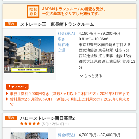
JAPANトランクルームの審査を受け、
一定の基準をクリアした施設です。
ストレージ王 東長崎トランクルーム
屋内
料金(税込)
4,180円/月～79,200円/月
広さ
0.81m²～10.36m²
所在地
東京都豊島区南長崎６丁目３８
交通
西武池袋線 東長崎駅 徒歩 7分
西武池袋線 江古田駅 徒歩 13分
都営大江戸線 新江古田駅 徒歩 13
分
もっと見る
事務手数料9,900円引き（新規3ヶ月以上ご利用の方）2026年8月末まで
賃料最大2ヶ月間90％OFF（新規6ヶ月以上ご利用の方）2026年8月末ま
で
ハローストレージ西日暮里2
屋内
(5.0)・2件の口コミ
料金(税込)
4,700円/月～37,400円/月