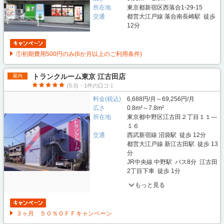
所在地
東京都新宿区西落合1-29-15
交通
都営大江戸線 落合南長崎駅 徒歩
12分
①初期費用500円のみ(6か月以上のご利用条件)
トランクルーム東京 江古田店
屋内
(5.0)・1件の口コミ
料金(税込)
6,688円/月～69,256円/月
広さ
0.8m²～7.8m²
所在地
東京都中野区江古田２丁目１１―
１６
交通
西武新宿線 沼袋駅 徒歩 12分
都営大江戸線 新江古田駅 徒歩 13
分
JR中央線 中野駅 バス8分 江古田
2丁目下車 徒歩 1分
もっと見る
３ヶ月 ５０％ＯＦＦキャンペーン