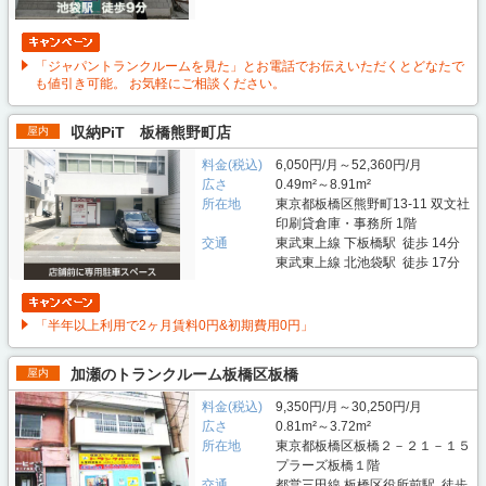
「ジャパントランクルームを見た」とお電話でお伝えいただくとどなたで
も値引き可能。 お気軽にご相談ください。
収納PiT 板橋熊野町店
屋内
料金(税込)
6,050円/月～52,360円/月
広さ
0.49m²～8.91m²
所在地
東京都板橋区熊野町13-11 双文社
印刷貸倉庫・事務所 1階
交通
東武東上線 下板橋駅 徒歩 14分
東武東上線 北池袋駅 徒歩 17分
「半年以上利用で2ヶ月賃料0円&初期費用0円」
加瀬のトランクルーム板橋区板橋
屋内
料金(税込)
9,350円/月～30,250円/月
広さ
0.81m²～3.72m²
所在地
東京都板橋区板橋２－２１－１５
プラーズ板橋１階
交通
都営三田線 板橋区役所前駅 徒歩