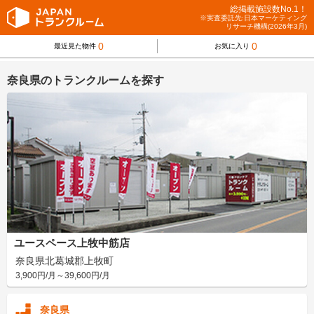
総掲載施設数No.1！
※実査委託先:日本マーケティング
リサーチ機構(2026年3月)
0
0
最近見た物件
お気に入り
奈良県のトランクルームを探す
ユースペース上牧中筋店
奈良県北葛城郡上牧町
3,900円/月～39,600円/月
奈良県