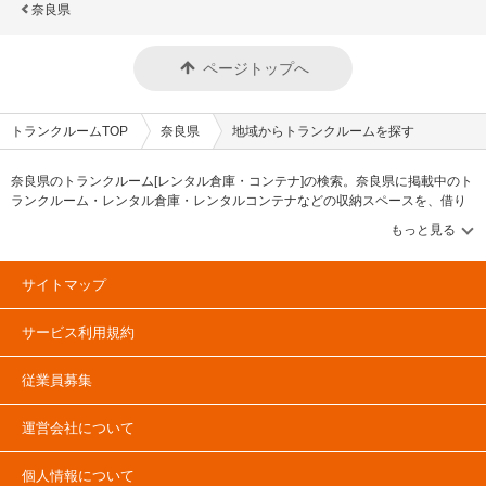
奈良県
ページトップへ
トランクルームTOP
奈良県
地域からトランクルームを探す
奈良県のトランクルーム[レンタル倉庫・コンテナ]の検索。奈良県に掲載中のト
ランクルーム・レンタル倉庫・レンタルコンテナなどの収納スペースを、借り
たい地域から探して、広さ・料金[賃料]・セキュリティ・空調完備・24時間出し
入れ可能などの希望条件で絞込み！豊富な物件数から様々な方法でご希望の収
納スペースを簡単に探せるトランクルーム情報サイトです。奈良県で気になる
トランクルームを見つけたら、メールか電話でお問合せが可能です（無料）。
サイトマップ
サービス利用規約
従業員募集
運営会社について
個人情報について