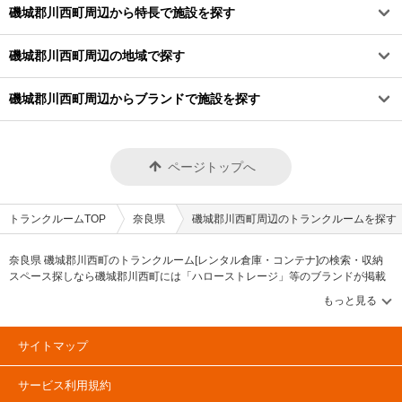
磯城郡川西町周辺から特長で施設を探す
磯城郡川西町周辺の地域で探す
磯城郡川西町周辺からブランドで施設を探す
ページトップへ
トランクルームTOP
奈良県
磯城郡川西町周辺のトランクルームを探す
奈良県 磯城郡川西町のトランクルーム[レンタル倉庫・コンテナ]の検索・収納
スペース探しなら磯城郡川西町には「ハローストレージ」等のブランドが掲載
されています。借りたい地域から探して、広さ・料金[賃料]・セキュリティ・空
調完備・24時間出し入れ可能などの希望条件で絞込み！豊富な物件数から様々
な方法でご希望の収納スペースを簡単に探せるトランクルーム情報サイトで
す。磯城郡川西町で気になるトランクルームを見つけたら、メールか電話でお
サイトマップ
問合せが可能です（無料）。
サービス利用規約