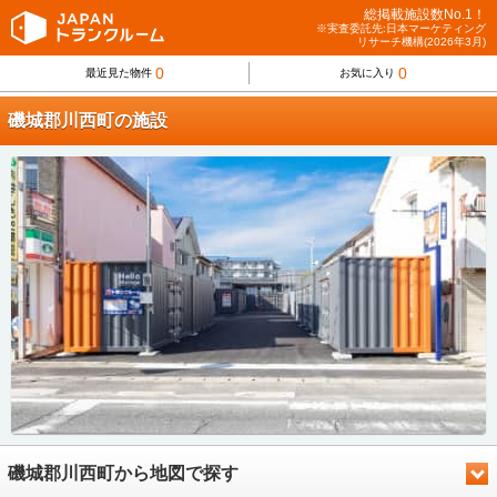
総掲載施設数No.1！
※実査委託先:日本マーケティング
リサーチ機構(2026年3月)
0
0
最近見た物件
お気に入り
磯城郡川西町の施設
磯城郡川西町から地図で探す