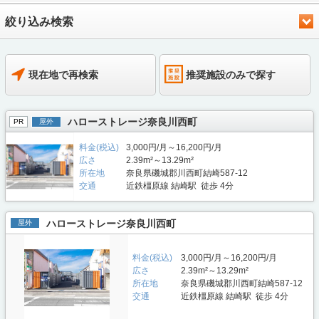
絞り込み検索
現在地で再検索
推奨施設のみで探す
ハローストレージ奈良川西町
PR
屋外
料金(税込)
3,000円/月～16,200円/月
広さ
2.39m²～13.29m²
所在地
奈良県磯城郡川西町結崎587-12
交通
近鉄橿原線 結崎駅 徒歩 4分
ハローストレージ奈良川西町
屋外
料金(税込)
3,000円/月～16,200円/月
広さ
2.39m²～13.29m²
所在地
奈良県磯城郡川西町結崎587-12
交通
近鉄橿原線 結崎駅 徒歩 4分