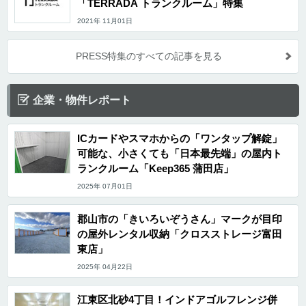
「TERRADA トランクルーム」特集
をしていきます。 セキュリティや安全面について教えてください。 「モノボックス北砂
店」は施設入口と各部屋にダイヤルによる施錠を採用しております。カギを持たずにご利
2021年 11月01日
用が可能です。防犯カメラを完備しており、SECOMの防犯システムを利用しております
ので、24時間安心してご利用いただく事が可能です。モノボックスのコンセプトである、
大切なモノを、大切に。「お気に入りの衣服」「こだわりのアイテム」「家族の思い出の
品。」「MONOBOX（モノボックス）」はご自宅で収納する以上のサービス品質でお預か
PRESS特集のすべての記事を見る
りする「モノ」すべてをお客さまの大切な「資産」としてお守りいたします。 費用や契約
について教えてください。 様々なニーズにお応えできるように0.1帖～5.0帖のサイズをご
用意しています。賃料の価格帯は月額2,000円台～60,000円台まで幅広くご用意しており
ますので、お客様のご予算やニーズに合わせたお部屋をご選択頂けます。初期費用は、当
企業・物件レポート
月（日割り）・翌月分の賃料と管理費がかかり、月々の費用につきましては、賃料・管理
費がかかります。 申込方法に関しましては、WEB契約に対応しておりますので、24時間
申込が可能です。また、身分証は画像をアップロードするだけなので便利です。面倒な郵
送での契約書のやり取りは不要です。時期や契約内容により様々なキャンぺーン（例：初
ICカードやスマホからの「ワンタップ解錠」
回事務手数料無料・ニトリの収納プレゼント）を実施しております。ご質問や内見につい
てお気軽にお問い合わせください。※土日祝もお問い合わせ可能（年末年始休） 編集後記
可能な、小さくても「日本最先端」の屋内ト
モノボックスのコンセプトは「大切なモノを、大切に。」自宅で収納する以上のサービス
ランクルーム「Keep365 蒲田店」
品質で全てのお客様の大切な「資産」としてお守りすること。「モノボックス北砂店」
は、6F建の屋内トランクルームで、セキュリティー完備(防犯カメラ・SECOM）定期巡回
2025年 07月01日
と清掃を週2回以上実施や専用駐車場2台、空調完備されており、まさにコンセプトの体現
を実感できる施設であると印象を受けた。 また、新都市企画株式会社は、「『人』を基点
に街と未来を考え」「新しい『価値』を追求し続ける存在でありたい」といった想いを事
業にしており、インドアゴルフレンジの併設や希望の広さにオーダーメイドできるとのこ
郡山市の「きいろいぞうさん」マークが目印
と。新しい価値のトランクルームの体験をおすすめしたい施設であった。
の屋外レンタル収納「クロスストレージ富田
東店」
2025年 04月22日
江東区北砂4丁目！インドアゴルフレンジ併