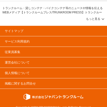
トランクルーム・貸しコンテナ・バイクコンテナ等のニュースや情報を伝える
WEBメディア【トランクルームプレス/TRUNKROOM PRESS】トランクルー
ム・貸しコンテナ・バイクコンテナ等のニュースや情報を伝えるメディアで
す。トランクルーム市場や貸しコンテナに関する「PRESS特集」&「協会ニュ
ース」、トランクルームや貸しコンテナの物件レポートや企業情報に関する
「企業・物件レポート」コンテンツ充実！トランクルーム市場のデータやラン
サイトマップ
キング情報に関する「調査データ・ランキング」&「建物・土地活用（資産運
用）」とトランクルーム・貸しコンテナ市場の情報に関する「トランクルーム
サービス利用規約
マーケット」コンテンツも確認可能です。トランクルームや貸しコンテナ、バ
イクコンテナのユーザーインタビューを掲載する「ユーザーインタビュー」と
トランクルームや貸しコンテナに関する記事も掲載中。
従業員募集
運営会社について
個人情報について
掲載に関するお問合せ