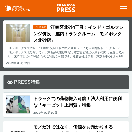
江東区北砂4丁目！インドアゴルフレ
PICK UP
ンジ併設、屋内トランクルーム「モノボック
ス北砂店」
「モノボックス北砂店」 江東区北砂4丁目の丸八通り沿いにある屋内型トランクルーム
「モノボックス北砂店」です。東西線の南砂町駅と都営新宿線の大島駅の間に位置してお
り、北砂7丁目のバス停からのご利用も可能です。運営会社は京都・東京を中心にレジデン
スやホテル、商業施設の事業を手掛け、2023年より自社ブランドである
2025年 03月26日
「MONOBOX（モノボックス）」を東京と京都にて運営している「新都市企画株式会社」
です。 これまでの経験を活かして手掛ける「モノボックス北砂店」の特徴や利用用途の傾
向などを会社の想いを交えてご紹介いたします。 「モノボックス北砂店」の特長を教えて
ください。 2024年10月にオープンした6F建ての屋内トランクルームです。清潔に、安全
に、リーズナブルに長く安心して預けられる高品質な「セルフストレージ」を目指してお
PRESS特集
り、「エレベーター」「専用駐車場2台」「空調完備」「台車脚立付き」と設備が充実して
いるのが特長です。セキュリティー完備（防犯カメラ・SECOM）、定期巡回と清掃を週2
回以上実施しておりますので、24時間365日、安心安全にご利用いただけます。 新都市企
画株式会社は、「『人』を基点に街と未来を考え」「新しい『価値』を追求し続ける存在
トラックでの荷物搬入可能！法人利用に便利
でありたい」といった想いを事業として形にしてきました。その中でセルフストレージを
な「キーピット上用賀」特集
始めており、同ビル２Fにインドアゴルフレンジを併設しているのも特長の一つです。（ト
ランクルームとは別途ご契約になります。）また、様々なお客様の利用用途ニーズにお応
2022年 01月19日
えできるようにオーダーメイドによるご利用も承っております。 主にどんな方がご利用さ
れているのでしょうか？ 近隣の方のご利用が多く、衣類などの日常品を保管先としてご活
用いただいております。また、２Fにインドアゴルフレンジが併設しておりますので、ご利
モノだけではなく、価値をお預かりする
用者の方がゴルフ用具の保管で利用されているのも特長的です。法人の方のご利用もいら
っしゃいまして、個人の方、法人の方の様々なニーズに応えられるように今後も運営管理