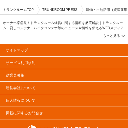
トランクルームTOP
TRUNKROOM PRESS
建物・土地活用（資産運用
オーナー様必見！トランクルーム経営に関する情報を徹底解説｜トランクルー
ム・貸しコンテナ・バイクコンテナ等のニュースや情報を伝えるWEBメディア
【トランクルームプレス/TRUNKROOM PRESS】トランクルーム・貸しコンテ
ナ・バイクコンテナ等のニュースや情報を伝えるメディアです。トランクルー
ム市場や貸しコンテナに関する「PRESS特集」&「協会ニュース」、トランク
ルームや貸しコンテナの物件レポートや企業情報に関する「企業・物件レポー
サイトマップ
ト」コンテンツ充実！トランクルーム市場のデータやランキング情報に関する
「調査データ・ランキング」&「建物・土地活用（資産運用）」とトランクルー
サービス利用規約
ム・貸しコンテナ市場の情報に関する「トランクルームマーケット」コンテン
ツも確認可能です。トランクルームや貸しコンテナ、バイクコンテナのユーザ
ーインタビューを掲載する「ユーザーインタビュー」とトランクルームや貸し
従業員募集
コンテナに関する記事も掲載中。
運営会社について
個人情報について
掲載に関するお問合せ