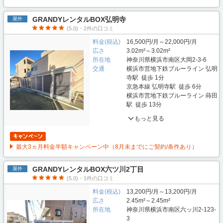
GRANDYレンタルBOX弘明寺
屋外
(5.0)・2件の口コミ
料金(税込)
16,500円/月～22,000円/月
広さ
3.02m²～3.02m²
所在地
神奈川県横浜市南区大岡2-3-6
交通
横浜市営地下鉄ブルーライン 弘明
寺駅 徒歩 1分
京急本線 弘明寺駅 徒歩 6分
横浜市営地下鉄ブルーライン 蒔田
駅 徒歩 13分
もっと見る
最大3ヵ月料金半額キャンペーン中（8月末までにご契約/条件あり）
GRANDYレンタルBOX六ツ川2丁目
屋外
(5.0)・1件の口コミ
料金(税込)
13,200円/月～13,200円/月
広さ
2.45m²～2.45m²
所在地
神奈川県横浜市南区六ッ川2-123-
3