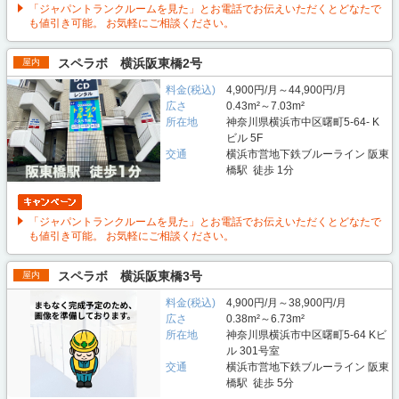
「ジャパントランクルームを見た」とお電話でお伝えいただくとどなたで
も値引き可能。 お気軽にご相談ください。
スペラボ 横浜阪東橋2号
屋内
料金(税込)
4,900円/月～44,900円/月
広さ
0.43m²～7.03m²
所在地
神奈川県横浜市中区曙町5-64- K
ビル 5F
交通
横浜市営地下鉄ブルーライン 阪東
橋駅 徒歩 1分
「ジャパントランクルームを見た」とお電話でお伝えいただくとどなたで
も値引き可能。 お気軽にご相談ください。
スペラボ 横浜阪東橋3号
屋内
料金(税込)
4,900円/月～38,900円/月
広さ
0.38m²～6.73m²
所在地
神奈川県横浜市中区曙町5-64 Kビ
ル 301号室
交通
横浜市営地下鉄ブルーライン 阪東
橋駅 徒歩 5分