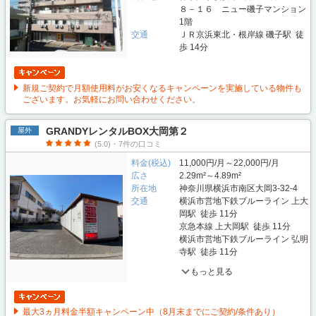
８－１６ ニュー磯子マンション
1階
交通
ＪＲ京浜東北・根岸線 磯子駅 徒
歩 14分
新規ご契約で月額使用料がお安くなるキャンペーンを実施している物件も
ございます。お気軽にお問い合わせください。
GRANDYレンタルBOX大岡第２
屋外
(5.0)・7件の口コミ
料金(税込)
11,000円/月～22,000円/月
広さ
2.29m²～4.89m²
所在地
神奈川県横浜市南区大岡3-32-4
交通
横浜市営地下鉄ブルーライン 上大
岡駅 徒歩 11分
京急本線 上大岡駅 徒歩 11分
横浜市営地下鉄ブルーライン 弘明
寺駅 徒歩 11分
もっと見る
最大3ヵ月料金半額キャンペーン中（8月末までにご契約/条件あり）