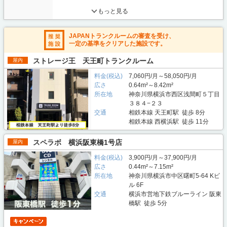
もっと見る
JAPANトランクルームの審査を受け、
一定の基準をクリアした施設です。
ストレージ王 天王町トランクルーム
屋内
料金(税込)
7,060円/月～58,050円/月
広さ
0.64m²～8.42m²
所在地
神奈川県横浜市西区浅間町５丁目
３８４−２３
交通
相鉄本線 天王町駅 徒歩 8分
相鉄本線 西横浜駅 徒歩 11分
スペラボ 横浜阪東橋1号店
屋内
料金(税込)
3,900円/月～37,900円/月
広さ
0.44m²～7.15m²
所在地
神奈川県横浜市中区曙町5-64 Kビ
ル 6F
交通
横浜市営地下鉄ブルーライン 阪東
橋駅 徒歩 5分