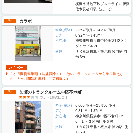
横浜市営地下鉄ブルーライン 伊勢
佐木長者町駅 徒歩 6分
カラボ
屋内
料金(税込)
2,354円/月～14,878円/月
広さ
0.92m²～3.45m²
所在地
神奈川県横浜市中区蓬莱町2-3-2
ダイヤビル 2F
交通
ＪＲ京浜東北・根岸線 関内駅 徒
歩 3分
３ヶ月間賃料半額（共益費除く）・他のトランクルームから乗り換えな
ら、３ヶ月間賃料無料（共益費除く）
加瀬のトランクルーム中区不老町
屋内
(3.0)・1件の口コミ
料金(税込)
6,600円/月～25,850円/月
広さ
0.81m²～4.37m²
所在地
神奈川県横浜市中区不老町1-6-
6 Ｌ・Ｓ関内ビル３階
交通
ＪＲ京浜東北・根岸線 関内駅 徒
歩 6分