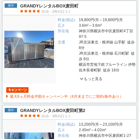
GRANDYレンタルBOX麦田町
屋外
(5.0)・2件の口コミ
料金(税込)
19,800円/月～19,800円/月
広さ
3.6m²～3.6m²
所在地
神奈川県横浜市中区麦田町4丁目
97-5
交通
JR京浜東北・根岸線 山手駅 徒歩
8分
JR京浜東北・根岸線 石川町駅 徒
歩 8分
横浜市営地下鉄ブルーライン 伊勢
佐木長者町駅 徒歩 18分
もっと見る
最大6ヵ月料金半額キャンペーン中（8月末までにご契約/条件あり）
GRANDYレンタルBOX麦田町第2
屋外
(5.0)・3件の口コミ
料金(税込)
13,200円/月～23,100円/月
広さ
2.45m²～4.02m²
所在地
神奈川県横浜市中区麦田町1-27