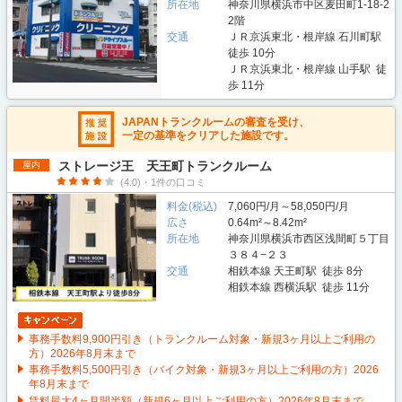
所在地
神奈川県横浜市中区麦田町1-18-2
2階
交通
ＪＲ京浜東北・根岸線 石川町駅
徒歩 10分
ＪＲ京浜東北・根岸線 山手駅 徒
歩 11分
JAPANトランクルームの審査を受け、
一定の基準をクリアした施設です。
ストレージ王 天王町トランクルーム
屋内
(4.0)・1件の口コミ
料金(税込)
7,060円/月～58,050円/月
広さ
0.64m²～8.42m²
所在地
神奈川県横浜市西区浅間町５丁目
３８４−２３
交通
相鉄本線 天王町駅 徒歩 8分
相鉄本線 西横浜駅 徒歩 11分
事務手数料9,900円引き（トランクルーム対象・新規3ヶ月以上ご利用の
方）2026年8月末まで
事務手数料5,500円引き（バイク対象・新規3ヶ月以上ご利用の方）2026
年8月末まで
賃料最大4ヶ月間半額（新規6ヶ月以上ご利用の方）2026年8月末まで