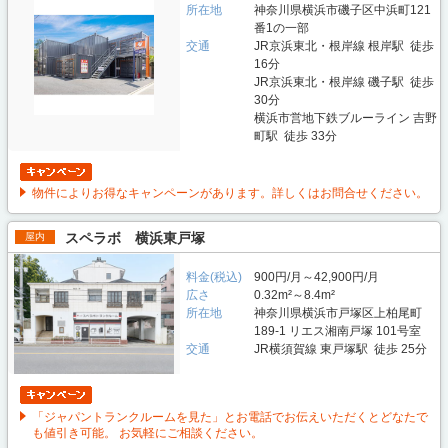
所在地
神奈川県横浜市磯子区中浜町121
番1の一部
交通
JR京浜東北・根岸線 根岸駅 徒歩
16分
JR京浜東北・根岸線 磯子駅 徒歩
30分
横浜市営地下鉄ブルーライン 吉野
町駅 徒歩 33分
物件によりお得なキャンペーンがあります。詳しくはお問合せください。
スペラボ 横浜東戸塚
屋内
料金(税込)
900円/月～42,900円/月
広さ
0.32m²～8.4m²
所在地
神奈川県横浜市戸塚区上柏尾町
189-1 リエス湘南戸塚 101号室
交通
JR横須賀線 東戸塚駅 徒歩 25分
「ジャパントランクルームを見た」とお電話でお伝えいただくとどなたで
も値引き可能。 お気軽にご相談ください。