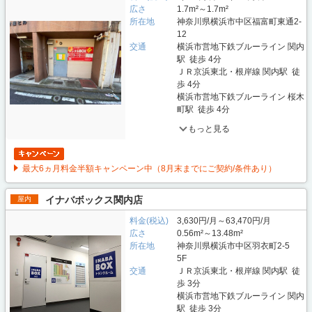
広さ
1.7m²～1.7m²
所在地
神奈川県横浜市中区福富町東通2-
12
交通
横浜市営地下鉄ブルーライン 関内
駅 徒歩 4分
ＪＲ京浜東北・根岸線 関内駅 徒
歩 4分
横浜市営地下鉄ブルーライン 桜木
町駅 徒歩 4分
もっと見る
最大6ヵ月料金半額キャンペーン中（8月末までにご契約/条件あり）
イナバボックス関内店
屋内
料金(税込)
3,630円/月～63,470円/月
広さ
0.56m²～13.48m²
所在地
神奈川県横浜市中区羽衣町2-5
5F
交通
ＪＲ京浜東北・根岸線 関内駅 徒
歩 3分
横浜市営地下鉄ブルーライン 関内
駅 徒歩 3分