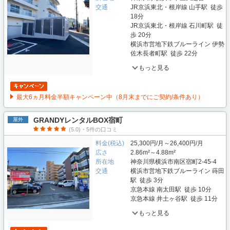
交通
JR京浜東北・根岸線 山手駅 徒歩
18分
JR京浜東北・根岸線 石川町駅 徒
歩 20分
横浜市営地下鉄ブルーライン 伊勢
佐木長者町駅 徒歩 22分
もっと見る
最大6ヵ月料金半額キャンペーン中（8月末までにご契約/条件あり）
GRANDYレンタルBOX宿町
屋外
(5.0)・5件の口コミ
料金(税込)
25,300円/月～26,400円/月
広さ
2.86m²～4.88m²
所在地
神奈川県横浜市南区宿町2-45-4
交通
横浜市営地下鉄ブルーライン 蒔田
駅 徒歩 3分
京急本線 南太田駅 徒歩 10分
京急本線 井土ヶ谷駅 徒歩 11分
もっと見る