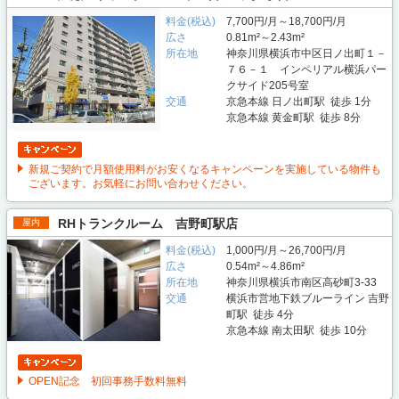
料金(税込)
7,700円/月～18,700円/月
広さ
0.81m²～2.43m²
所在地
神奈川県横浜市中区日ノ出町１－
７６－１ インペリアル横浜パー
クサイド205号室
交通
京急本線 日ノ出町駅 徒歩 1分
京急本線 黄金町駅 徒歩 8分
新規ご契約で月額使用料がお安くなるキャンペーンを実施している物件も
ございます。お気軽にお問い合わせください。
RHトランクルーム 吉野町駅店
屋内
料金(税込)
1,000円/月～26,700円/月
広さ
0.54m²～4.86m²
所在地
神奈川県横浜市南区高砂町3-33
交通
横浜市営地下鉄ブルーライン 吉野
町駅 徒歩 4分
京急本線 南太田駅 徒歩 10分
OPEN記念 初回事務手数料無料