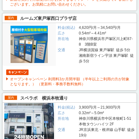
ございます。お気軽にお問い合わせください。
ルームズ東戸塚西口プラザ店
屋内
料金(税込)
4,620円/月～34,540円/月
広さ
0.54m²～4.41m²
所在地
神奈川県横浜市戸塚区川上町87-
8 3階B室
交通
JR横須賀線 東戸塚駅 徒歩 5分
湘南新宿ライン宇須 東戸塚駅 徒
歩 5分
オープンキャンペーン 利用料3か月間半額 （半年以上ご利用の方が対象
となります。） （更新料・事務手数料無料）
スペラボ 横浜本牧通り
屋内
料金(税込)
3,900円/月～21,900円/月
広さ
0.32m²～5.0m²
所在地
神奈川県横浜市中区本牧町1-51
本牧タウンハイツ 2F
交通
JR京浜東北・根岸線 山手駅 徒歩
19分