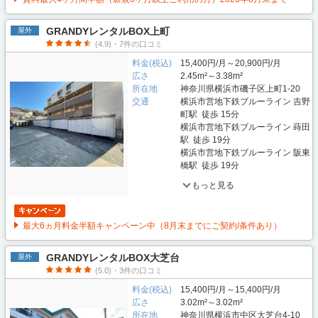
GRANDYレンタルBOX上町
屋外
(4.9)・7件の口コミ
料金(税込)
15,400円/月～20,900円/月
広さ
2.45m²～3.38m²
所在地
神奈川県横浜市磯子区上町1-20
交通
横浜市営地下鉄ブルーライン 吉野
町駅 徒歩 15分
横浜市営地下鉄ブルーライン 蒔田
駅 徒歩 19分
横浜市営地下鉄ブルーライン 阪東
橋駅 徒歩 19分
もっと見る
最大6ヵ月料金半額キャンペーン中（8月末までにご契約/条件あり）
GRANDYレンタルBOX大芝台
屋外
(5.0)・3件の口コミ
料金(税込)
15,400円/月～15,400円/月
広さ
3.02m²～3.02m²
所在地
神奈川県横浜市中区大芝台4-10