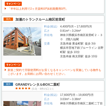
「半年以上利用で2ヶ月賃料0円&初期費用0円」
加瀬のトランクルーム南区前里町
屋内
料金(税込)
4,400円/月～17,600円/月
広さ
0.81m²～3.24m²
所在地
神奈川県横浜市南区前里町２－３
０ 2階八仙閣
交通
京急本線 黄金町駅 徒歩 3分
横浜市営地下鉄ブルーライン 吉野
町駅 徒歩 10分
京急本線 南太田駅 徒歩 10分
新規ご契約で月額使用料がお安くなるキャンペーンを実施している物件も
ございます。お気軽にお問い合わせください。
GRANDYレンタルBOX二葉町
屋外
(5.0)・8件の口コミ
料金(税込)
17,600円/月～19,800円/月
広さ
3.03m²～3.38m²
所在地
神奈川県横浜市南区二葉町二丁目