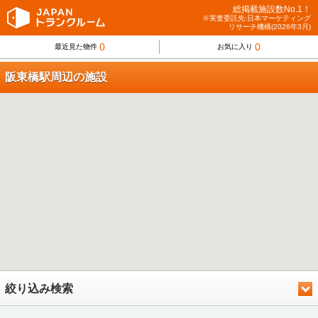
総掲載施設数No.1！
※実査委託先:日本マーケティング
リサーチ機構(2026年3月)
0
0
最近見た物件
お気に入り
阪東橋駅周辺の施設
絞り込み検索