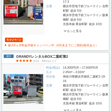
17-3
交通
横浜市営地下鉄ブルーライン 吉野
町駅 徒歩 5分
横浜市営地下鉄ブルーライン 阪東
橋駅 徒歩 6分
京急本線 黄金町駅 徒歩 10分
もっと見る
最大6ヵ月料金半額キャンペーン中（8月末までにご契約/条件あり）
GRANDYレンタルBOX二葉町第2
屋外
(5.0)・3件の口コミ
料金(税込)
14,300円/月～17,600円/月
広さ
2.45m²～3.02m²
所在地
神奈川県横浜市南区二葉町2-19-
16
交通
横浜市営地下鉄ブルーライン 吉野
町駅 徒歩 5分
横浜市営地下鉄ブルーライン 阪東
橋駅 徒歩 6分
京急本線 黄金町駅 徒歩 10分
もっと見る