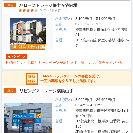
ハローストレージ保土ヶ谷狩場
屋内
(4.0)・1件の口コミ
料金(税込)
3,100円/月～54,000円/月
広さ
0.82m²～13.2m²
所在地
神奈川県横浜市保土ケ谷区狩場町
51
交通
ＪＲ横須賀線 保土ヶ谷駅 徒歩 24
分
物件によりお得なキャンペーンがあります。詳しくはお問合せください。
JAPANトランクルームの審査を受け、
一定の基準をクリアした施設です。
リビングストレージ横浜山手
屋内
料金(税込)
3,695円/月～26,602円/月
広さ
0.54m²～4.10m²
所在地
神奈川県横浜市中区本郷町1-12小
倉ビル1階
交通
JR京浜東北・根岸線 山手駅 徒歩
15分
JR京浜東北・根岸線 横浜駅 バス