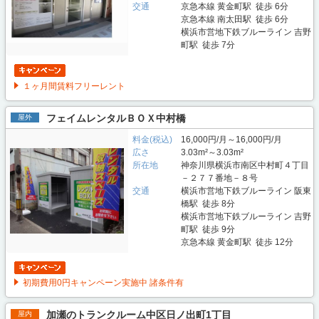
交通
京急本線 黄金町駅 徒歩 6分
京急本線 南太田駅 徒歩 6分
横浜市営地下鉄ブルーライン 吉野
町駅 徒歩 7分
１ヶ月間賃料フリーレント
フェイムレンタルＢＯＸ中村橋
屋外
料金(税込)
16,000円/月～16,000円/月
広さ
3.03m²～3.03m²
所在地
神奈川県横浜市南区中村町４丁目
－２７７番地－８号
交通
横浜市営地下鉄ブルーライン 阪東
橋駅 徒歩 8分
横浜市営地下鉄ブルーライン 吉野
町駅 徒歩 9分
京急本線 黄金町駅 徒歩 12分
初期費用0円キャンペーン実施中 諸条件有
加瀬のトランクルーム中区日ノ出町1丁目
屋内