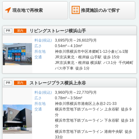
現在地で再検索
推奨施設のみで探す
リビングストレージ横浜山手
PR
屋内
料金(税込)
3,695円/月～26,602円/月
広さ
0.54m²～4.10m²
所在地
神奈川県横浜市中区本郷町1-12小倉ビル1階
交通
JR京浜東北・根岸線 山手駅 徒歩 15分
JR京浜東北・根岸線 横浜駅 バス1分 千代崎町
バス停下車 徒歩 1分
ストレージプラス横浜上永谷
PR
屋内
料金(税込)
3,960円/月～22,770円/月
広さ
0.78m²～3.56m²
所在地
神奈川県横浜市港南区上永谷2-21-33
交通
横浜市営地下鉄ブルーライン 上永谷駅 徒歩 9
分
横浜市営地下鉄ブルーライン 下永谷駅 徒歩 18
分
横浜市営地下鉄ブルーライン 港南中央駅 徒歩
33分