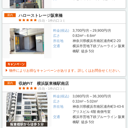
ハローストレージ阪東橋
屋内
(5.0)・1件の口コミ
料金(税込)
3,700円/月～29,900円/月
広さ
0.82m²～6.6m²
所在地
神奈川県横浜市南区浦舟町2-20
交通
横浜市営地下鉄ブルーライン 阪東
橋駅 徒歩 5分
物件によりお得なキャンペーンがあります。詳しくはお問合せください。
収納PiT 横浜阪東橋駅南店
屋内
(5.0)・1件の口コミ
料金(税込)
3,080円/月～36,300円/月
広さ
0.32m²～5.02m²
所在地
神奈川県横浜市南区浦舟町3-43-6
アリスビル 4階 南側号室
交通
横浜市営地下鉄ブルーライン 阪東
橋駅 徒歩 5分