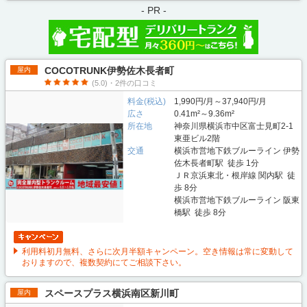
- PR -
COCOTRUNK伊勢佐木長者町
屋内
(5.0)・2件の口コミ
料金(税込)
1,990円/月～37,940円/月
広さ
0.41m²～9.36m²
所在地
神奈川県横浜市中区富士見町2-1
東亜ビル2階
交通
横浜市営地下鉄ブルーライン 伊勢
佐木長者町駅 徒歩 1分
ＪＲ京浜東北・根岸線 関内駅 徒
歩 8分
横浜市営地下鉄ブルーライン 阪東
橋駅 徒歩 8分
利用料初月無料、さらに次月半額キャンペーン。空き情報は常に変動して
おりますので、複数契約にてご相談下さい。
スペースプラス横浜南区新川町
屋内