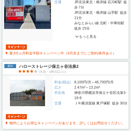
交通
JR京浜東北・根岸線 石川町駅 徒
歩 7分
JR京浜東北・根岸線 山手駅 徒歩
11分
みなとみらい線 元町・中華街駅
徒歩 15分
もっと見る
最大6ヵ月料金半額キャンペーン中（8月末までにご契約/条件あり）
ハローストレージ保土ヶ谷法泉2
屋外
(4.0)・1件の口コミ
料金(税込)
8,100円/月～46,700円/月
広さ
2.47m²～13.2m²
所在地
神奈川県横浜市保土ケ谷区法泉3-
19-9
交通
ＪＲ横須賀線 東戸塚駅 徒歩 30分
物件によりお得なキャンペーンがあります。詳しくはお問合せください。