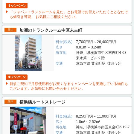
「ジャパントランクルームを見た」とお電話でお伝えいただくとどなたで
も値引き可能。 お気軽にご相談ください。
加瀬のトランクルーム中区末吉町
屋内
料金(税込)
7,700円/月～26,400円/月
広さ
0.81m²～3.24m²
所在地
神奈川県横浜市中区末吉町4-68
東永第一ビル２階
交通
京急本線 黄金町駅 徒歩 3分
新規ご契約で月額使用料がお安くなるキャンペーンを実施している物件も
ございます。お気軽にお問い合わせください。
横浜橋ルートストレージ
屋内
料金(税込)
8,250円/月～11,000円/月
広さ
1.8m²～2.52m²
所在地
神奈川県横浜市南区真金町2-19-7
交通
京急本線 黄金町駅 徒歩 5分