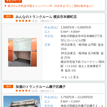
最大3ヵ月料金半額キャンペーン中（8月末までにご契約/条件あり）
みんなのトランクルーム 横浜市本郷町店
屋内
(5.0)・1件の口コミ
料金(税込)
1,500円/月～5,000円/月
広さ
0.4m²～4.60m²
所在地
神奈川県横浜市中区本郷町2丁目
32ヒロハシビル2階
交通
JR京浜東北・根岸線 山手駅 徒歩
15分
JR京浜東北・根岸線 石川町駅 徒
歩 22分
横浜市営地下鉄ブルーライン 関内
駅 バス14分 保土ヶ谷車庫前下
車 徒歩 1分
もっと見る
加瀬のトランクルーム磯子区磯子
屋内
(4.5)・2件の口コミ
料金(税込)
2,750円/月～13,200円/月
広さ
0.8m²～3.24m²
所在地
神奈川県横浜市磯子区磯子２－１