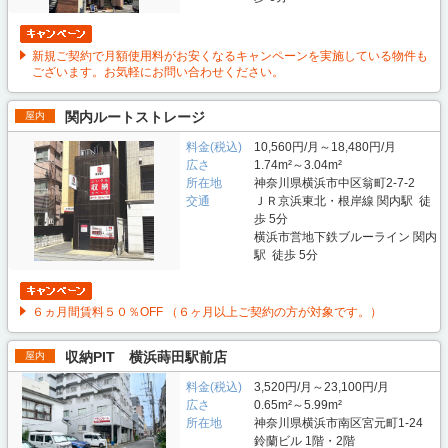
新規ご契約で月額使用料がお安くなるキャンペーンを実施している物件も
ございます。お気軽にお問い合わせください。
関内ルートストレージ
屋内
料金(税込)
10,560円/月～18,480円/月
広さ
1.74m²～3.04m²
所在地
神奈川県横浜市中区翁町2-7-2
交通
ＪＲ京浜東北・根岸線 関内駅 徒
歩 5分
横浜市営地下鉄ブルーライン 関内
駅 徒歩 5分
６ヵ月間賃料５０％OFF （６ヶ月以上ご契約の方が対象です。）
収納PIT 横浜蒔田駅前店
屋内
料金(税込)
3,520円/月～23,100円/月
広さ
0.65m²～5.99m²
所在地
神奈川県横浜市南区宮元町1-24
鈴蘭ビル 1階・2階