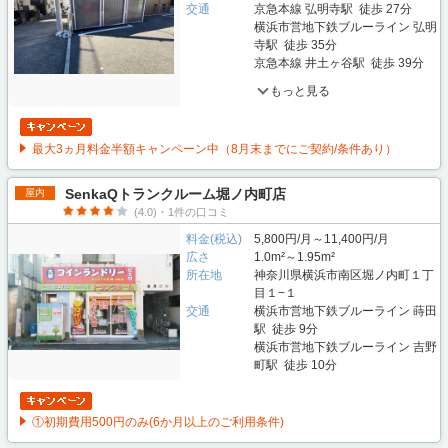
交通
京急本線 弘明寺駅 徒歩 27分
横浜市営地下鉄ブルーライン 弘明
寺駅 徒歩 35分
京急本線 井土ヶ谷駅 徒歩 39分
もっと見る
最大3ヵ月料金半額キャンペーン中（8月末までにご契約/条件あり）
SenkaQトランクルーム堀ノ内町店
屋内
(4.0)・1件の口コミ
料金(税込)
5,800円/月～11,400円/月
広さ
1.0m²～1.95m²
所在地
神奈川県横浜市南区堀ノ内町１丁
目１−１
交通
横浜市営地下鉄ブルーライン 蒔田
駅 徒歩 9分
横浜市営地下鉄ブルーライン 吉野
町駅 徒歩 10分
①初期費用500円のみ(6か月以上のご利用条件)