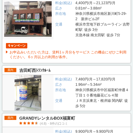
料金(税込)
4,400円/月～21,123円/月
広さ
0.81m²～3.88m²
所在地
神奈川県横浜市南区新川町5-29-
2 新井ビル2F
交通
横浜市営地下鉄ブルーライン 吉野
町駅 徒歩 3分
京急本線 南太田駅 徒歩 7分
お申込みいただいた方は、賃料1ヶ月分をサービス この機会にぜひご利用
ください。 6ヶ月以上の利用が条件。
吉田町西ﾄﾗﾝｸﾙｰﾑ
屋内
料金(税込)
7,480円/月～17,820円/月
広さ
1.96m²～5.34m²
所在地
神奈川県横浜市中区福富町仲通４
丁目１０番地藤花ビル４階
交通
ＪＲ京浜東北・根岸線 関内駅 徒
歩 5分
GRANDYレンタルBOX福富町
屋内
(4.8)・8件の口コミ
料金(税込)
9,900円/月～9,900円/月