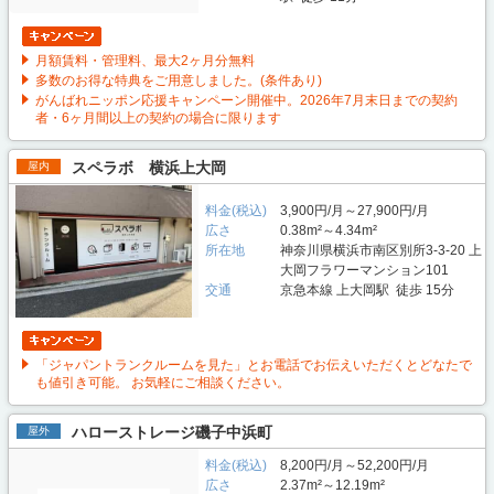
月額賃料・管理料、最大2ヶ月分無料
多数のお得な特典をご用意しました。(条件あり)
がんばれニッポン応援キャンペーン開催中。2026年7月末日までの契約
者・6ヶ月間以上の契約の場合に限ります
スペラボ 横浜上大岡
屋内
料金(税込)
3,900円/月～27,900円/月
広さ
0.38m²～4.34m²
所在地
神奈川県横浜市南区別所3-3-20 上
大岡フラワーマンション101
交通
京急本線 上大岡駅 徒歩 15分
「ジャパントランクルームを見た」とお電話でお伝えいただくとどなたで
も値引き可能。 お気軽にご相談ください。
ハローストレージ磯子中浜町
屋外
料金(税込)
8,200円/月～52,200円/月
広さ
2.37m²～12.19m²