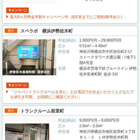
最大6ヵ月料金半額キャンペーン中（8月末までにご契約/条件あり）
スペラボ 横浜伊勢佐木町
屋内
料金(税込)
1,900円/月～29,900円/月
広さ
0.51m²～4.46m²
所在地
神奈川県横浜市中区弥生町2-17
ストークタワー大通公園・I 地下1
階A号室
交通
横浜市営地下鉄ブルーライン 伊勢
佐木長者町駅 徒歩 3分
「ジャパントランクルームを見た」とお電話でお伝えいただくとどなたで
も値引き可能。 お気軽にご相談ください。
トランクルーム前里町
屋内
料金(税込)
9,000円/月～9,000円/月
広さ
2.0m²～2.0m²
所在地
神奈川県横浜市南区前里町３丁目
８１－２ ＬＭ伊勢佐木町西