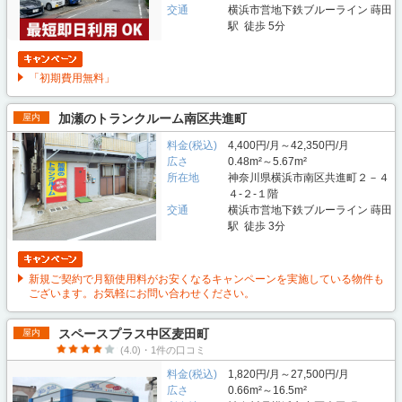
交通
横浜市営地下鉄ブルーライン 蒔田
駅 徒歩 5分
「初期費用無料」
加瀬のトランクルーム南区共進町
屋内
料金(税込)
4,400円/月～42,350円/月
広さ
0.48m²～5.67m²
所在地
神奈川県横浜市南区共進町２－４
４‐２-１階
交通
横浜市営地下鉄ブルーライン 蒔田
駅 徒歩 3分
新規ご契約で月額使用料がお安くなるキャンペーンを実施している物件も
ございます。お気軽にお問い合わせください。
スペースプラス中区麦田町
屋内
(4.0)・1件の口コミ
料金(税込)
1,820円/月～27,500円/月
広さ
0.66m²～16.5m²