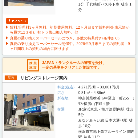
1分 千代崎町バス停下車 徒歩 1
分
賃料.管理料3ヶ月無料、初期費用無料、12ヶ月目まで賃料割引(表示額か
ら最大12％引)、軽トラ搬出搬入無料、他
真夏の乗り換えスーパーセールにつき、多数の特典付き(条件あり)
真夏の乗り換えスーパーセール開催中。2026年9月末日までの契約者・9
ヶ月間以上の契約の場合に限ります
JAPANトランクルームの審査を受け、
一定の基準をクリアした施設です。
リビングストレージ関内
屋内
料金(税込)
4,271円/月～33,001円/月
広さ
0.81m²～4.86m²
所在地
神奈川県横浜市中区山下町255 ﾘ
ﾘﾌｧ横濱山下町１階
交通
JR京浜東北・根岸線 関内駅 徒歩
5分
みなとみらい線 日本大通り駅 徒
歩 10分
横浜市営地下鉄ブルーライン 関内
駅 徒歩 11分