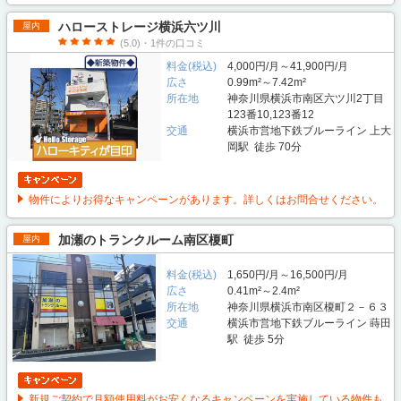
ハローストレージ横浜六ツ川
屋内
(5.0)・1件の口コミ
料金(税込)
4,000円/月～41,900円/月
広さ
0.99m²～7.42m²
所在地
神奈川県横浜市南区六ツ川2丁目
123番10,123番12
交通
横浜市営地下鉄ブルーライン 上大
岡駅 徒歩 70分
物件によりお得なキャンペーンがあります。詳しくはお問合せください。
加瀬のトランクルーム南区榎町
屋内
料金(税込)
1,650円/月～16,500円/月
広さ
0.41m²～2.4m²
所在地
神奈川県横浜市南区榎町２－６３
交通
横浜市営地下鉄ブルーライン 蒔田
駅 徒歩 5分
新規ご契約で月額使用料がお安くなるキャンペーンを実施している物件も