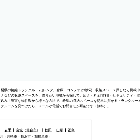
山梨県の路線トランクルーム[レンタル倉庫・コンテナ]の検索・収納スペース探しなら掲載
テナなどの収納スペースを、借りたい地域から探して、広さ・料金[賃料]・セキュリティ・空
絞込み！豊富な物件数から様々な方法でご希望の収納スペースを簡単に探せるトランクルー
ンクルームを見つけたら、メールか電話でお問合せが可能です（無料）。
岩手
宮城
（
仙台市
）
秋田
山形
福島
奈川
（
川崎市
・
横浜市
・
相模原市
）