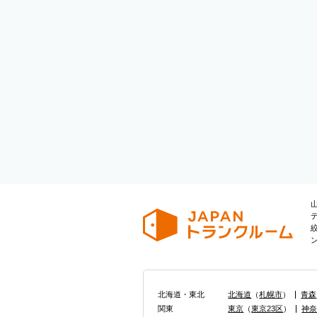
北海道・東北
北海道
（
札幌市
）
青森
関東
東京
（
東京23区
）
神