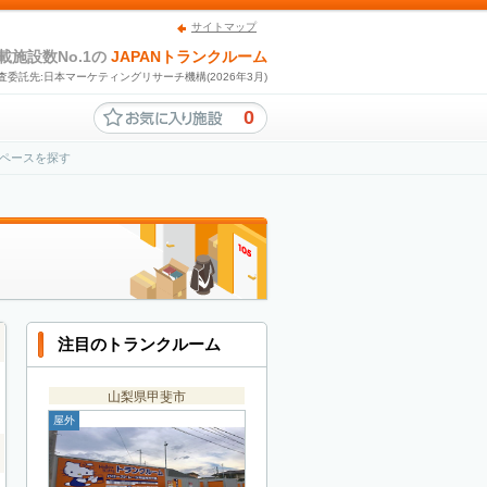
サイトマップ
載施設数No.1の
JAPANトランクルーム
査委託先:日本マーケティングリサーチ機構(2026年3月)
0
ペースを探す
注目のトランクルーム
山梨県甲斐市
屋外