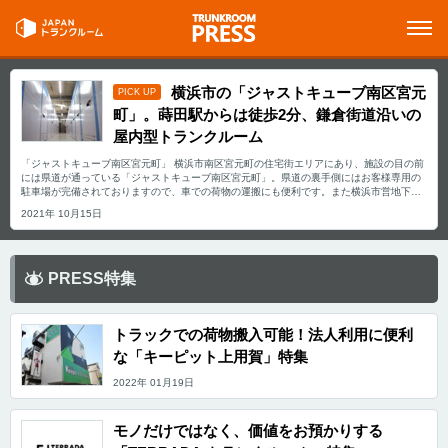
横浜市の「ジャストキューブ南区宮元
PICK UP
町」。蒔田駅からは徒歩2分、鎌倉街道沿いの
屋内型トランクルーム
「ジャストキューブ南区宮元町」 横浜市南区宮元町の住宅街エリアにあり、施設の目の前
には県道が通っている「ジャストキューブ南区宮元町」。県道の裏手側にはお客様専用の
駐車場が完備されておりますので、車での荷物の運搬にも便利です。また横浜市営地下鉄
ブルーラインの蒔田駅からは徒歩2分という立地ですので公共交通機関を利用する場合にも
2021年 10月15日
便利です。 運営会社は2018年よりレンタル収納スペースを運営するキティプランニング
株式会社。「お客様の素敵な明日のためのお手伝いをしたい」という想いを持って事業に
向き合い続ける同社。 今回は、「ジャストキューブ南区宮元町」の利用ユーザーや用途の
傾向、会社の想いなども合わせてご紹介します。 「ジャストキューブ南区宮元町」の特長
を教えてください。 「ジャストキューブ南区宮元町」の特長は蒔田駅からも徒歩2分で、
PRESS特集
鎌倉街道に面しているという立地にあります。蒔田駅は、新横浜や関内、伊勢佐木長者
町、湘南台といったエリアを通る横浜市営地下鉄ブルーラインの駅の一つですので県内の
どこからでも便利にご利用頂けます。首都高速の花之木インターにも近く、鎌倉街道にも
面しておりますので車で荷物を運搬されるお客様でも便利にご利用頂けます。車をご利用
トラックでの荷物搬入可能！法人利用に便利
の場合は、鎌倉街道裏手の専用駐車場をご利用ください。 また、お客様に安心してご利用
な「キーピット上用賀」特集
頂けるよう力を入れており、施設入口にはセコムのロックを設置し、各区画にはダイヤル
式の鍵を設置する二重防犯システムを採用しているほか、有事の際にはセコムが駆けつけ
2022年 01月19日
てくれるようになっております。また防犯カメラも3台設置しておりますので大切なお荷物
も安心して保管して頂けます。 主にどんな方がご利用されているのでしょうか？ 「ジャス
トキューブ南区宮元町」の周辺は住宅街となっていることもありますので、近所にお住い
モノだけではなく、価値をお預かりする
の方々にご自宅のクローゼット代わりとしてご利用頂くケースが多いです。そのため収納
されているものも、季節物の衣類や布団などが中心となります。そのほか高速道路のイン