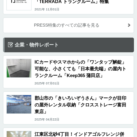
「TERRADA トランクルーム」特集
ターチェンジにも近いため、ゴルフ道具を収納し、ゴルフの行き来の際に寄って頂いてい
るケースもございます。 セキュリティや安全面について教えてください。 「ジャストキュ
2021年 11月01日
ーブ南区宮元町」はお客様に安心してご利用頂くことを重要視しております。そのため出
入り口にはセコムのロックを設置し、各区画にもダイヤル式の鍵を設置する二重防犯シス
テムを採っているだけでなく、防犯カメラも3台設置しておりますのでお客様の大切な荷物
も安心して収納頂けます。巡回も定期的に行っておりますので、清潔な施設を快適にご利
PRESS特集のすべての記事を見る
用頂けます。 費用や契約について教えてください。 「ジャストキューブ南区宮元町」の収
納スペースは0.5帖から2.0帖まで様々なサイズをご用意しております。価格帯は、月額
3,960円(税込)から15,950円(税込)とリーズナブルに設定しております。初期費用について
は1年以上ご利用のお客様の場合は3か月分の使用料を頂いており、1年未満のご契約の場
企業・物件レポート
合は、これに加えて、事務手数料(0.5ヶ月)及び保証料(0.8ヶ月)を頂いております。その他
の礼金、敷金、保証金、保険料、管理費、共益費、鍵代、更新料などは一切不要となって
おります。保険に関しましてはキティプランニング社負担で加入しておりますのでご安心
ください。 2021年9月現在、最大7か月間、掲載金額から使用料50%オフ（当初1年以上の
ICカードやスマホからの「ワンタップ解錠」
ご契約の場合）を実施しております。このほか、見学の希望や詳細のお問い合わせにつき
ましてはLIFULLトランクルームから電話やメールにてご連絡頂けます。 編集後記 キティ
可能な、小さくても「日本最先端」の屋内ト
プランニング株式会社は、「お客さんの素敵な明日のためのお手伝いをしたい」という想
ランクルーム「Keep365 蒲田店」
いを持ってトランクルームを運営している企業である。今回取材させて頂いた「ジャスト
キューブ南区宮元町」もその想いを感じるトランクルームだった。トランクルーム自体は
2025年 07月01日
地下にある施設で、オープン時にも湿度の管理面において課題があったという。そこでポ
ンプの設置工事を施工すると共に強力な除湿機を複数台設置するなどして湿度の管理を可
能にしている。また、火災、盗難に加えて水害も補償する保険を企業負担で付けていると
いう。水害は免責であったり、保険料がユーザー負担になることが多い中で非常に手厚い
郡山市の「きいろいぞうさん」マークが目印
サービスだと思った。エレベーターの無い地下のトランクルームではあるが、提携運搬サ
の屋外レンタル収納「クロスストレージ富田
ービス「レントラ便」も利用可能とのことなので、大きな家具や資材などの収納でもおす
すめできる施設だと感じた。
東店」
2025年 04月22日
江東区北砂4丁目！インドアゴルフレンジ併