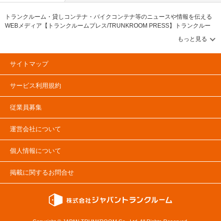
トランクルーム・貸しコンテナ・バイクコンテナ等のニュースや情報を伝える
WEBメディア【トランクルームプレス/TRUNKROOM PRESS】トランクルー
ム・貸しコンテナ・バイクコンテナ等のニュースや情報を伝えるメディアで
す。トランクルーム市場や貸しコンテナに関する「PRESS特集」&「協会ニュ
ース」、トランクルームや貸しコンテナの物件レポートや企業情報に関する
「企業・物件レポート」コンテンツ充実！トランクルーム市場のデータやラン
サイトマップ
キング情報に関する「調査データ・ランキング」&「建物・土地活用（資産運
用）」とトランクルーム・貸しコンテナ市場の情報に関する「トランクルーム
サービス利用規約
マーケット」コンテンツも確認可能です。トランクルームや貸しコンテナ、バ
イクコンテナのユーザーインタビューを掲載する「ユーザーインタビュー」と
トランクルームや貸しコンテナに関する記事も掲載中。
従業員募集
運営会社について
個人情報について
掲載に関するお問合せ