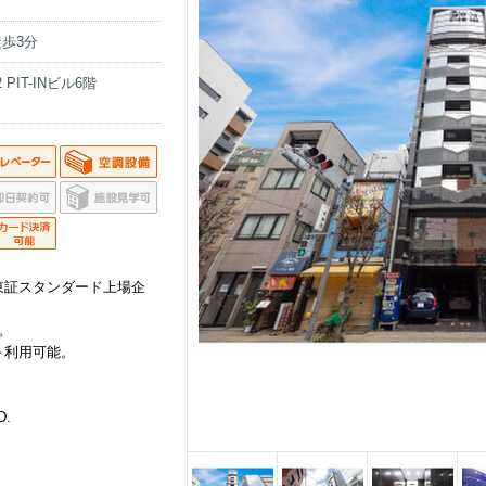
歩3分
PIT-INビル6階
東証スタンダード上場企
。
～利用可能。
D.