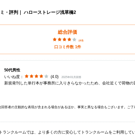
ミ・評判｜
ハローストレージ浅草橋2
総合評価
(
4.0
)
口コミ件数
1
件
50代男性
いいね度：
(4.0)
2025年01月回答
新規発刊した単行本が事務所に入りきらなかったため、会社近くで荷物の
は回答者の主観的な表現が含まれる場合があるほか、事実と異なる場合もございます。ご了
ANトランクルームでは、より多くの方に安心してトランクルームをご利用して