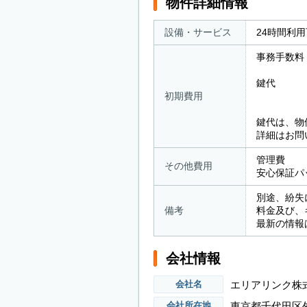
物件詳細情報
設備・サービス
24時間利
事務手数料
鍵代 ： 
初期費用
屋内型の
鍵代は、物
詳細はお問
管理費 ：
その他費用
安心保証パッ
別途、紛失
備考
料金及び、
最新の情報
会社情報
エリアリンク株
会社名
東京都千代田区外
会社所在地