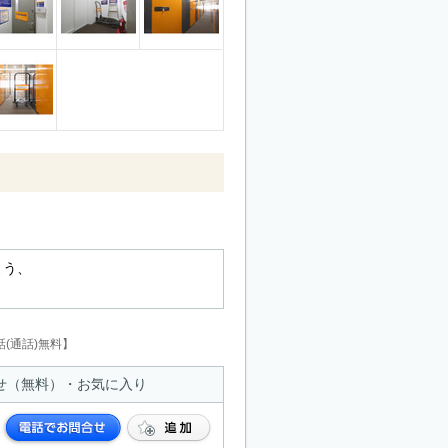
よう、
。
(通話)無料】
せ（無料）・お気に入り