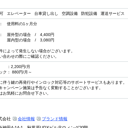
用可 エレベーター 台車貸し出し 空調設備 防犯設備 運送サービス
： 使用料の1ヶ月分
屋外型の場合 / 4,400円
場合 / 3,080円
件によって発生しない場合がございます。
い合わせの際にご確認ください。
2,200円/月
ク： 880円/月～
に伴う鍵の再発行やインロック対応等のサポートサービスもあります。
キャンペーン施策は予告なく変動することがございます。
はお気軽にお問合せ下さい。
式会社
会社情報
ブランド情報
神田4-14-1 秋葉原UDXビル北ウィング20階