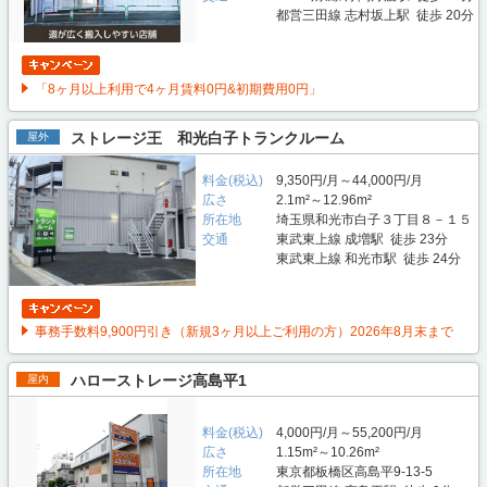
都営三田線 志村坂上駅 徒歩 20分
「8ヶ月以上利用で4ヶ月賃料0円&初期費用0円」
ストレージ王 和光白子トランクルーム
屋外
料金(税込)
9,350円/月～44,000円/月
広さ
2.1m²～12.96m²
所在地
埼玉県和光市白子３丁目８－１５
交通
東武東上線 成増駅 徒歩 23分
東武東上線 和光市駅 徒歩 24分
事務手数料9,900円引き（新規3ヶ月以上ご利用の方）2026年8月末まで
ハローストレージ高島平1
屋内
料金(税込)
4,000円/月～55,200円/月
広さ
1.15m²～10.26m²
所在地
東京都板橋区高島平9-13-5