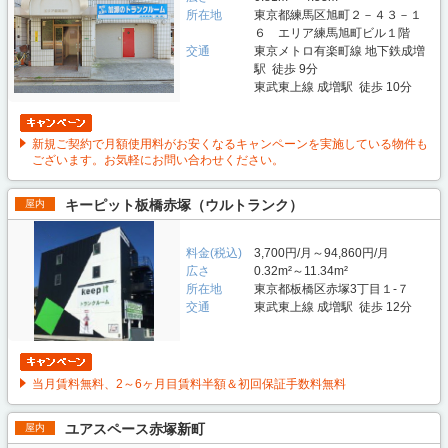
所在地
東京都練馬区旭町２－４３－１
６ エリア練馬旭町ビル１階
交通
東京メトロ有楽町線 地下鉄成増
駅 徒歩 9分
東武東上線 成増駅 徒歩 10分
新規ご契約で月額使用料がお安くなるキャンペーンを実施している物件も
ございます。お気軽にお問い合わせください。
キーピット板橋赤塚（ウルトランク）
屋内
料金(税込)
3,700円/月～94,860円/月
広さ
0.32m²～11.34m²
所在地
東京都板橋区赤塚3丁目１-７
交通
東武東上線 成増駅 徒歩 12分
当月賃料無料、2～6ヶ月目賃料半額＆初回保証手数料無料
ユアスペース赤塚新町
屋内