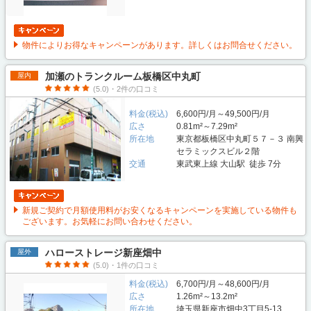
物件によりお得なキャンペーンがあります。詳しくはお問合せください。
加瀬のトランクルーム板橋区中丸町
屋内
(5.0)・2件の口コミ
料金(税込)
6,600円/月～49,500円/月
広さ
0.81m²～7.29m²
所在地
東京都板橋区中丸町５７－３ 南興
セラミックスビル２階
交通
東武東上線 大山駅 徒歩 7分
新規ご契約で月額使用料がお安くなるキャンペーンを実施している物件も
ございます。お気軽にお問い合わせください。
ハローストレージ新座畑中
屋外
(5.0)・1件の口コミ
料金(税込)
6,700円/月～48,600円/月
広さ
1.26m²～13.2m²
所在地
埼玉県新座市畑中3丁目5-13