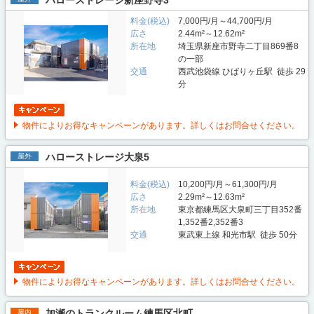
ハローストレージ新座野寺3
料金(税込)
7,000円/月～44,700円/月
広さ
2.44m²～12.62m²
所在地
埼玉県新座市野寺二丁目869番8
の一部
交通
西武池袋線 ひばりヶ丘駅 徒歩 29
分
物件によりお得なキャンペーンがあります。詳しくはお問合せください。
ハローストレージ大泉5
屋外
料金(税込)
10,200円/月～61,300円/月
広さ
2.29m²～12.63m²
所在地
東京都練馬区大泉町三丁目352番
1,352番2,352番3
交通
東武東上線 和光市駅 徒歩 50分
物件によりお得なキャンペーンがあります。詳しくはお問合せください。
加瀬のトランクルーム練馬区北町
屋内