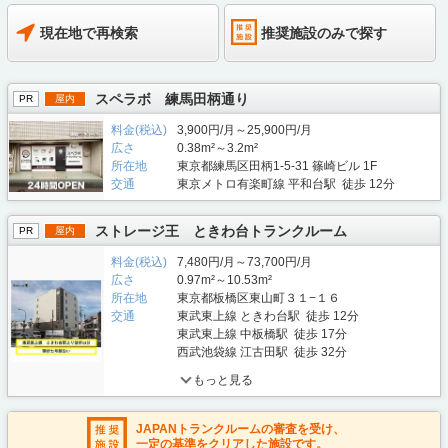
現在地で再検索
推奨施設のみで探す
スペラボ 練馬田柄通り
PR
屋内
料金(税込)
3,900円/月～25,900円/月
広さ
0.38m²～3.2m²
所在地
東京都練馬区田柄1-5-31 篠崎ビル 1F
交通
東京メトロ有楽町線 平和台駅 徒歩 12分
ストレージ王 ときわ台トランクルーム
PR
屋内
料金(税込)
7,480円/月～73,700円/月
広さ
0.97m²～10.53m²
所在地
東京都板橋区東山町３１−１６
交通
東武東上線 ときわ台駅 徒歩 12分
東武東上線 中板橋駅 徒歩 17分
西武池袋線 江古田駅 徒歩 32分
もっと見る
JAPANトランクルームの審査を受け、
一定の基準をクリアした施設です。