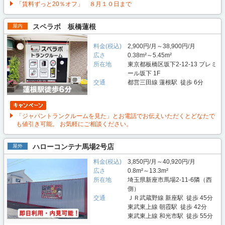
「賃料ずっと20％オフ」 ８月１０日まで
スペラボ 板橋蓮根
屋内
料金(税込)
2,900円/月～38,900円/月
広さ
0.38m²～5.45m²
所在地
東京都板橋区坂下2-12-13 プレミ
ール坂下 1F
交通
都営三田線 蓮根駅 徒歩 6分
「ジャパントランクルームを見た」とお電話でお伝えいただくとどなたで
も値引き可能。 お気軽にご相談ください。
ハローコンテナ馬場2号店
屋外
料金(税込)
3,850円/月～40,920円/月
広さ
0.8m²～13.3m²
所在地
埼玉県新座市馬場2-11-6隣（西
側）
交通
ＪＲ武蔵野線 新座駅 徒歩 45分
東武東上線 朝霞駅 徒歩 42分
東武東上線 和光市駅 徒歩 55分