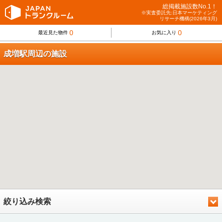
総掲載施設数No.1！
※実査委託先:日本マーケティング
リサーチ機構(2026年3月)
0
0
最近見た物件
お気に入り
成増駅周辺の施設
絞り込み検索