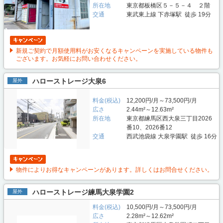
所在地
東京都板橋区５－５－４ ２階
交通
東武東上線 下赤塚駅 徒歩 19分
新規ご契約で月額使用料がお安くなるキャンペーンを実施している物件も
ございます。お気軽にお問い合わせください。
ハローストレージ大泉6
屋外
料金(税込)
12,200円/月～73,500円/月
広さ
2.44m²～12.63m²
所在地
東京都練馬区西大泉三丁目2026
番10、2026番12
交通
西武池袋線 大泉学園駅 徒歩 16分
物件によりお得なキャンペーンがあります。詳しくはお問合せください。
ハローストレージ練馬大泉学園2
屋外
料金(税込)
10,500円/月～73,500円/月
広さ
2.28m²～12.62m²