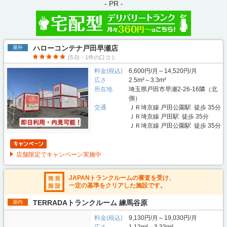
- PR -
ハローコンテナ戸田早瀬店
屋外
(5.0)・1件の口コミ
料金(税込)
6,600円/月～14,520円/月
広さ
2.5m²～3.3m²
所在地
埼玉県戸田市早瀬2-26-16隣（北
側）
交通
ＪＲ埼京線 戸田公園駅 徒歩 35分
ＪＲ埼京線 戸田駅 徒歩 35分
ＪＲ埼京線 戸田公園駅 徒歩 35分
店舗限定でキャンペーン実施中
JAPANトランクルームの審査を受け、
一定の基準をクリアした施設です。
TERRADAトランクルーム 練馬谷原
屋内
料金(税込)
9,130円/月～19,030円/月