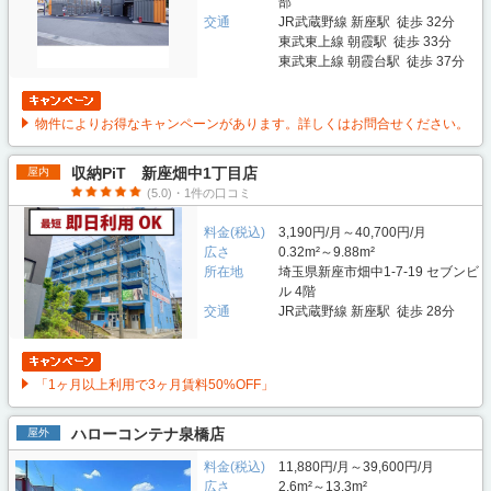
部
交通
JR武蔵野線 新座駅 徒歩 32分
東武東上線 朝霞駅 徒歩 33分
東武東上線 朝霞台駅 徒歩 37分
物件によりお得なキャンペーンがあります。詳しくはお問合せください。
収納PiT 新座畑中1丁目店
屋内
(5.0)・1件の口コミ
料金(税込)
3,190円/月～40,700円/月
広さ
0.32m²～9.88m²
所在地
埼玉県新座市畑中1-7-19 セブンビ
ル 4階
交通
JR武蔵野線 新座駅 徒歩 28分
「1ヶ月以上利用で3ヶ月賃料50%OFF」
ハローコンテナ泉橋店
屋外
料金(税込)
11,880円/月～39,600円/月
広さ
2.6m²～13.3m²