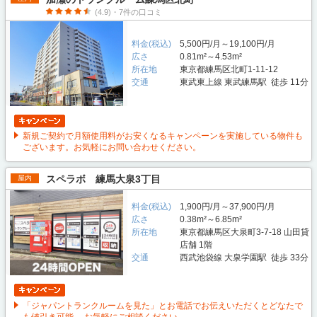
(4.9)・7件の口コミ
料金(税込)
5,500円/月～19,100円/月
広さ
0.81m²～4.53m²
所在地
東京都練馬区北町1-11-12
交通
東武東上線 東武練馬駅 徒歩 11分
新規ご契約で月額使用料がお安くなるキャンペーンを実施している物件も
ございます。お気軽にお問い合わせください。
スペラボ 練馬大泉3丁目
屋内
料金(税込)
1,900円/月～37,900円/月
広さ
0.38m²～6.85m²
所在地
東京都練馬区大泉町3-7-18 山田貸
店舗 1階
交通
西武池袋線 大泉学園駅 徒歩 33分
「ジャパントランクルームを見た」とお電話でお伝えいただくとどなたで
も値引き可能。 お気軽にご相談ください。