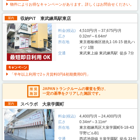
物件によりお得なキャンペーンがあります。詳しくはお問合せください。
収納PiT 東武練馬駅東店
屋内
料金(税込)
4,510円/月～37,675円/月
広さ
0.32m²～6.64m²
所在地
東京都板橋区徳丸1-16-15 徳丸ハ
イツ 1階
交通
東武東上線 東武練馬駅 徒歩 7分
「半年以上利用で2ヶ月賃料0円&初期費用0円」
JAPANトランクルームの審査を受け、
一定の基準をクリアした施設です。
スペラボ 大泉学園町
屋内
料金(税込)
4,400円/月～24,400円/月
広さ
0.34m²～3.11m²
所在地
東京都練馬区大泉学園町6-18-43
宇野ビルB1
交通
西武池袋線 大泉学園駅 徒歩 31分