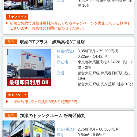
歩 10分
新規ご契約で月額使用料がお安くなるキャンペーンを実施している物件も
ございます。お気軽にお問い合わせください。
収納PiTプラス 練馬高松3丁目店
屋内
料金(税込)
3,850円/月～79,200円/月
広さ
0.32m²～14.42m²
所在地
東京都練馬区高松3-24-20 1階・2
階・3階
交通
都営大江戸線 練馬春日町駅 徒歩
19分
都営大江戸線 光が丘駅 徒歩 18分
「半年利用で2ヶ月賃料0円&初期費用0円」
加瀬のトランクルーム 板橋区徳丸
屋内
料金(税込)
2,750円/月～60,500円/月
広さ
0.54m²～9.88m²