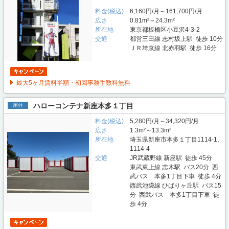
料金(税込)
6,160円/月～161,700円/月
広さ
0.81m²～24.3m²
所在地
東京都板橋区小豆沢4-3-2
交通
都営三田線 志村坂上駅 徒歩 10分
ＪＲ埼京線 北赤羽駅 徒歩 16分
最大5ヶ月賃料半額・初回事務手数料無料
ハローコンテナ新座本多１丁目
屋外
料金(税込)
5,280円/月～34,320円/月
広さ
1.3m²～13.3m²
所在地
埼玉県新座市本多１丁目1114-1、
1114-4
交通
JR武蔵野線 新座駅 徒歩 45分
東武東上線 志木駅 バス20分 西
武バス 本多1丁目下車 徒歩 4分
西武池袋線 ひばりヶ丘駅 バス15
分 西武バス 本多1丁目下車 徒
歩 4分