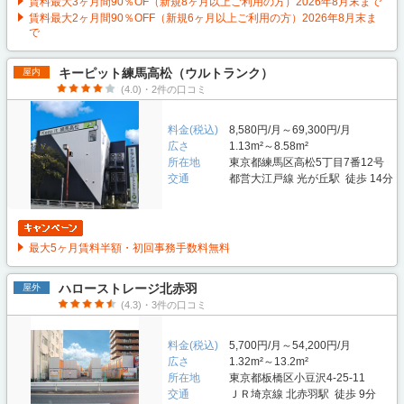
賃料最大3ヶ月間90％OF（新規8ヶ月以上ご利用の方）2026年8月末まで
賃料最大2ヶ月間90％OFF（新規6ヶ月以上ご利用の方）2026年8月末ま
で
キーピット練馬高松（ウルトランク）
屋内
(4.0)・2件の口コミ
料金(税込)
8,580円/月～69,300円/月
広さ
1.13m²～8.58m²
所在地
東京都練馬区高松5丁目7番12号
交通
都営大江戸線 光が丘駅 徒歩 14分
最大5ヶ月賃料半額・初回事務手数料無料
ハローストレージ北赤羽
屋外
(4.3)・3件の口コミ
料金(税込)
5,700円/月～54,200円/月
広さ
1.32m²～13.2m²
所在地
東京都板橋区小豆沢4-25-11
交通
ＪＲ埼京線 北赤羽駅 徒歩 9分