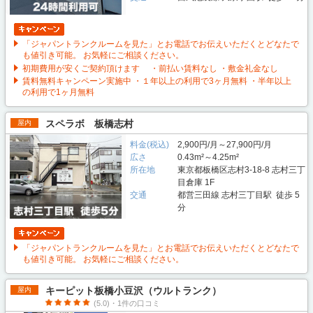
「ジャパントランクルームを見た」とお電話でお伝えいただくとどなたで
も値引き可能。 お気軽にご相談ください。
初期費用が安くご契約頂けます ・前払い賃料なし ・敷金礼金なし
賃料無料キャンペーン実施中 ・１年以上の利用で3ヶ月無料 ・半年以上
の利用で1ヶ月無料
スペラボ 板橋志村
屋内
料金(税込)
2,900円/月～27,900円/月
広さ
0.43m²～4.25m²
所在地
東京都板橋区志村3-18-8 志村三丁
目倉庫 1F
交通
都営三田線 志村三丁目駅 徒歩 5
分
「ジャパントランクルームを見た」とお電話でお伝えいただくとどなたで
も値引き可能。 お気軽にご相談ください。
キーピット板橋小豆沢（ウルトランク）
屋内
(5.0)・1件の口コミ