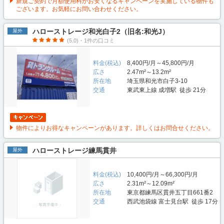
新規ご契約で月額使用料がお安くなるキャンペーンを実施している物件も
ございます。お気軽にお問い合わせください。
ハローストレージ和光白子2（旧名:和光J）
屋外
(5.0)・1件の口コミ
料金(税込)
8,400円/月～45,800円/月
広さ
2.47m²～13.2m²
所在地
埼玉県和光市白子3-10
交通
東武東上線 成増駅 徒歩 21分
物件によりお得なキャンペーンがあります。詳しくはお問合せください。
ハローストレージ練馬貫井
屋外
料金(税込)
10,400円/月～66,300円/月
広さ
2.31m²～12.09m²
所在地
東京都練馬区貫井五丁目661番2
交通
西武池袋線 富士見台駅 徒歩 17分