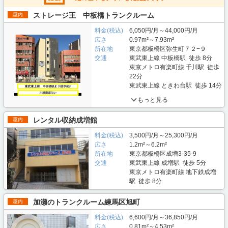
ストレージ王 中板橋トランクルーム
屋内
料金(税込)
6,050円/月～44,000円/月
広さ
0.97m²～7.93m²
所在地
東京都板橋区弥生町７２−９
交通
東武東上線 中板橋駅 徒歩 8分
東京メトロ有楽町線 千川駅 徒歩
22分
東武東上線 ときわ台駅 徒歩 14分
もっと見る
レンタル収納成増館
屋内
料金(税込)
3,500円/月～25,300円/月
広さ
1.2m²～6.2m²
所在地
東京都板橋区成増3-35-9
交通
東武東上線 成増駅 徒歩 5分
東京メトロ有楽町線 地下鉄成増
駅 徒歩 8分
加瀬のトランクルーム練馬区旭町
屋内
料金(税込)
6,600円/月～36,850円/月
広さ
0.81m²～4.53m²