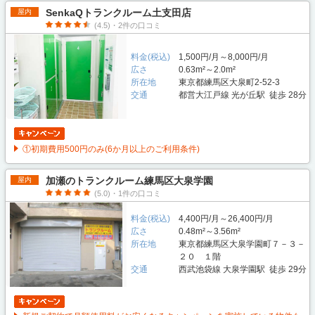
SenkaQトランクルーム土支田店
屋内
(4.5)・2件の口コミ
料金(税込)
1,500円/月～8,000円/月
広さ
0.63m²～2.0m²
所在地
東京都練馬区大泉町2-52-3
交通
都営大江戸線 光が丘駅 徒歩 28分
①初期費用500円のみ(6か月以上のご利用条件)
加瀬のトランクルーム練馬区大泉学園
屋内
(5.0)・1件の口コミ
料金(税込)
4,400円/月～26,400円/月
広さ
0.48m²～3.56m²
所在地
東京都練馬区大泉学園町７－３－
２０ １階
交通
西武池袋線 大泉学園駅 徒歩 29分