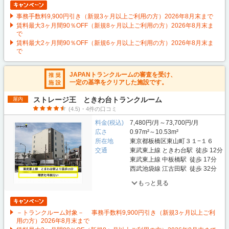
事務手数料9,900円引き（新規3ヶ月以上ご利用の方）2026年8月末まで
賃料最大3ヶ月間90％OFF（新規8ヶ月以上ご利用の方）2026年8月末ま
で
賃料最大2ヶ月間90％OFF（新規6ヶ月以上ご利用の方）2026年8月末ま
で
JAPANトランクルームの審査を受け、
一定の基準をクリアした施設です。
ストレージ王 ときわ台トランクルーム
屋内
(4.5)・4件の口コミ
料金(税込)
7,480円/月～73,700円/月
広さ
0.97m²～10.53m²
所在地
東京都板橋区東山町３１−１６
交通
東武東上線 ときわ台駅 徒歩 12分
東武東上線 中板橋駅 徒歩 17分
西武池袋線 江古田駅 徒歩 32分
もっと見る
－トランクルーム対象－ 事務手数料9,900円引き（新規3ヶ月以上ご利
用の方）2026年8月末まで