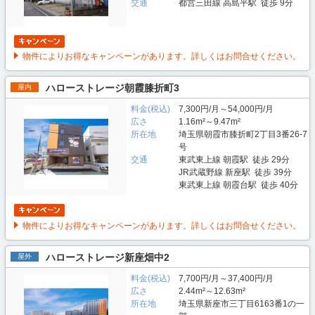
交通
都営三田線 高島平駅 徒歩 9分
物件によりお得なキャンペーンがあります。詳しくはお問合せください。
ハローストレージ朝霞膝折町3
屋内
料金(税込)
7,300円/月～54,000円/月
広さ
1.16m²～9.47m²
所在地
埼玉県朝霞市膝折町2丁目3番26-7
号
交通
東武東上線 朝霞駅 徒歩 29分
JR武蔵野線 新座駅 徒歩 39分
東武東上線 朝霞台駅 徒歩 40分
物件によりお得なキャンペーンがあります。詳しくはお問合せください。
ハローストレージ新座畑中2
屋外
料金(税込)
7,700円/月～37,400円/月
広さ
2.44m²～12.63m²
所在地
埼玉県新座市三丁目6163番1の一