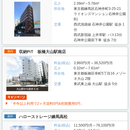
広さ
2.39m²～5.76m²
所在地
東京都練馬区石神井町3-25-21
ライオンズマンション石神井公園
B1
交通
西武池袋線 石神井公園駅 徒歩 1
分
西武新宿線 上井草駅 バス13分
石神井公園前下車 徒歩 7分
収納PiT 板橋大山駅南店
屋内
料金(税込)
3,960円/月～36,520円/月
広さ
0.32m²～7.61m²
所在地
東京都板橋区幸町5丁目16 メゾー
ネ大山 2階
交通
東武東上線 大山駅 徒歩 5分
「半年以上利用で2ヶ月賃料0円&初期費用0円」
ハローストレージ練馬高松
屋外
料金(税込)
11,500円/月～76,100円/月