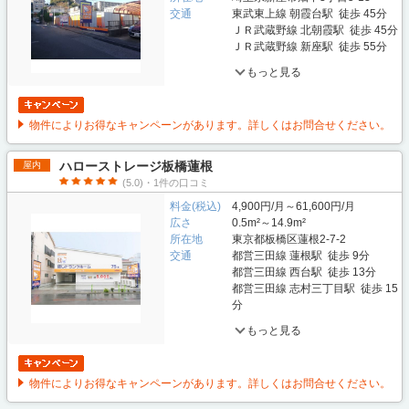
交通
東武東上線 朝霞台駅 徒歩 45分
ＪＲ武蔵野線 北朝霞駅 徒歩 45分
ＪＲ武蔵野線 新座駅 徒歩 55分
もっと見る
物件によりお得なキャンペーンがあります。詳しくはお問合せください。
ハローストレージ板橋蓮根
屋内
(5.0)・1件の口コミ
料金(税込)
4,900円/月～61,600円/月
広さ
0.5m²～14.9m²
所在地
東京都板橋区蓮根2-7-2
交通
都営三田線 蓮根駅 徒歩 9分
都営三田線 西台駅 徒歩 13分
都営三田線 志村三丁目駅 徒歩 15
分
もっと見る
物件によりお得なキャンペーンがあります。詳しくはお問合せください。