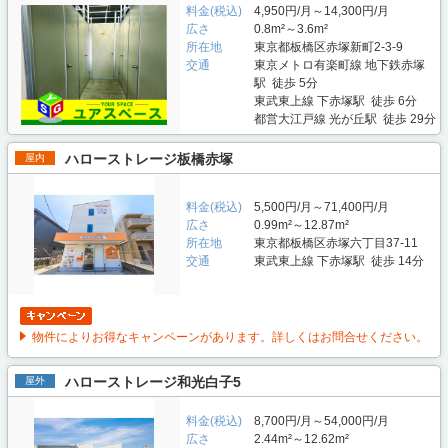
料金(税込)
4,950円/月～14,300円/月
広さ
0.8m²～3.6m²
所在地
東京都板橋区赤塚新町2-3-9
交通
東京メトロ有楽町線 地下鉄赤塚
駅 徒歩 5分
東武東上線 下赤塚駅 徒歩 6分
都営大江戸線 光が丘駅 徒歩 29分
ハローストレージ板橋赤塚
屋内
料金(税込)
5,500円/月～71,400円/月
広さ
0.99m²～12.87m²
所在地
東京都板橋区赤塚六丁目37-11
交通
東武東上線 下赤塚駅 徒歩 14分
物件によりお得なキャンペーンがあります。詳しくはお問合せください。
ハローストレージ和光白子5
屋外
料金(税込)
8,700円/月～54,000円/月
広さ
2.44m²～12.62m²