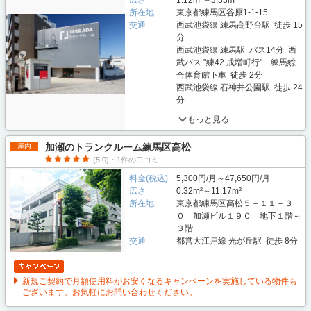
広さ
1.12m²～3.33m²
所在地
東京都練馬区谷原1-1-15
交通
西武池袋線 練馬高野台駅 徒歩 15
分
西武池袋線 練馬駅 バス14分 西
武バス "練42 成増町行" 練馬総
合体育館下車 徒歩 2分
西武池袋線 石神井公園駅 徒歩 24
分
もっと見る
加瀬のトランクルーム練馬区高松
屋内
(5.0)・1件の口コミ
料金(税込)
5,300円/月～47,650円/月
広さ
0.32m²～11.17m²
所在地
東京都練馬区高松５－１１－３
０ 加瀬ビル１９０ 地下１階～
３階
交通
都営大江戸線 光が丘駅 徒歩 8分
新規ご契約で月額使用料がお安くなるキャンペーンを実施している物件も
ございます。お気軽にお問い合わせください。