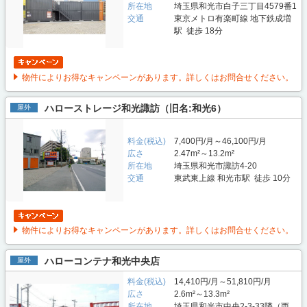
所在地
埼玉県和光市白子三丁目4579番1
交通
東京メトロ有楽町線 地下鉄成増
駅 徒歩 18分
物件によりお得なキャンペーンがあります。詳しくはお問合せください。
ハローストレージ和光諏訪（旧名:和光6）
屋外
料金(税込)
7,400円/月～46,100円/月
広さ
2.47m²～13.2m²
所在地
埼玉県和光市諏訪4-20
交通
東武東上線 和光市駅 徒歩 10分
物件によりお得なキャンペーンがあります。詳しくはお問合せください。
ハローコンテナ和光中央店
屋外
料金(税込)
14,410円/月～51,810円/月
広さ
2.6m²～13.3m²
所在地
埼玉県和光市中央2-3-33隣（西