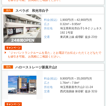
スペラボ 和光市白子
屋内
料金(税込)
1,900円/月～42,900円/月
広さ
0.32m²～9.95m²
所在地
埼玉県和光市白子1-9-2 ジュネス
192 1号室
交通
東武東上線 成増駅 徒歩 23分
「ジャパントランクルームを見た」とお電話でお伝えいただくとどなたで
も値引き可能。 お気軽にご相談ください。
ハローストレージ新座片山2
屋内
料金(税込)
9,900円/月～35,000円/月
広さ
1.76m²～7.8m²
所在地
埼玉県新座市片山2-11-24
交通
西武池袋線 保谷駅 徒歩 32分