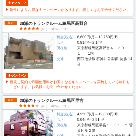
物件によりお得なキャンペーンがあります。詳しくはお問合せください。
加瀬のトランクルーム練馬区高野台
屋内
(5.0)・3件の口コミ
料金(税込)
6,600円/月～13,750円/月
広さ
0.81m²～2.1m²
所在地
東京都練馬区高野台４－２０－
１ 1階
交通
西武池袋線 石神井公園駅 徒歩 14
分
新規ご契約で月額使用料がお安くなるキャンペーンを実施している物件も
ございます。お気軽にお問い合わせください。
加瀬のトランクルーム練馬区早宮
屋内
(4.0)・4件の口コミ
料金(税込)
4,950円/月～19,800円/月
広さ
0.64m²～2.91m²
所在地
東京都練馬区早宮１－３１－５ 菅
又ビル２階
交通
東京メトロ有楽町線 氷川台駅 徒