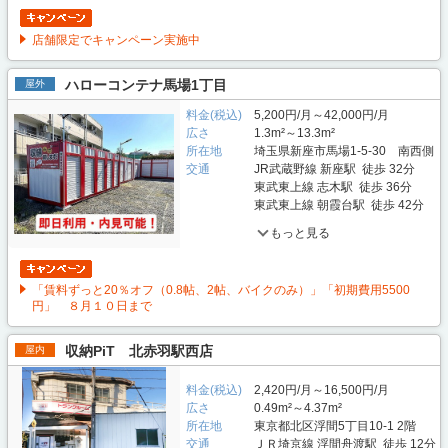
店舗限定でキャンペーン実施中
ハローコンテナ馬場1丁目
屋外
料金(税込)
5,200円/月～42,000円/月
広さ
1.3m²～13.3m²
所在地
埼玉県新座市馬場1-5-30 南西側
交通
JR武蔵野線 新座駅 徒歩 32分
東武東上線 志木駅 徒歩 36分
東武東上線 朝霞台駅 徒歩 42分
もっと見る
「賃料ずっと20％オフ（0.8帖、2帖、バイクのみ）」「初期費用5500
円」 ８月１０日まで
収納PiT 北赤羽駅西店
屋内
料金(税込)
2,420円/月～16,500円/月
広さ
0.49m²～4.37m²
所在地
東京都北区浮間5丁目10-1 2階
交通
ＪＲ埼京線 浮間舟渡駅 徒歩 12分