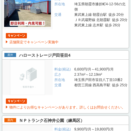
所在地
埼玉県朝霞市膝折町4-12-56の北
側
交通
東武東上線 朝霞台駅 徒歩 20分
ＪＲ武蔵野線 北朝霞駅 徒歩 20分
東武東上線 志木駅 徒歩 26分
店舗限定でキャンペーン実施中
ハローストレージ戸田笹目4
屋外
料金(税込)
6,600円/月～41,900円/月
広さ
2.37m²～12.19m²
所在地
埼玉県戸田市笹目八丁目10番2
交通
都営三田線 西高島平駅 徒歩 25分
物件によりお得なキャンペーンがあります。詳しくはお問合せください。
ＮＰトランク石神井公園（練馬区）
屋内
料金(税込)
9,900円/月～19,800円/月