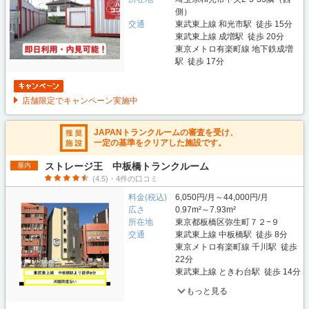
側）
交通
東武東上線 和光市駅 徒歩 15分
東武東上線 成増駅 徒歩 20分
東京メトロ有楽町線 地下鉄成増
駅 徒歩 17分
店舗限定でキャンペーン実施中
JAPANトランクルームの審査を受け、
一定の基準をクリアした施設です。
ストレージ王 中板橋トランクルーム
屋内
(4.5)・4件の口コミ
料金(税込)
6,050円/月～44,000円/月
広さ
0.97m²～7.93m²
所在地
東京都板橋区弥生町７２−９
交通
東武東上線 中板橋駅 徒歩 8分
東京メトロ有楽町線 千川駅 徒歩
22分
東武東上線 ときわ台駅 徒歩 14分
もっと見る