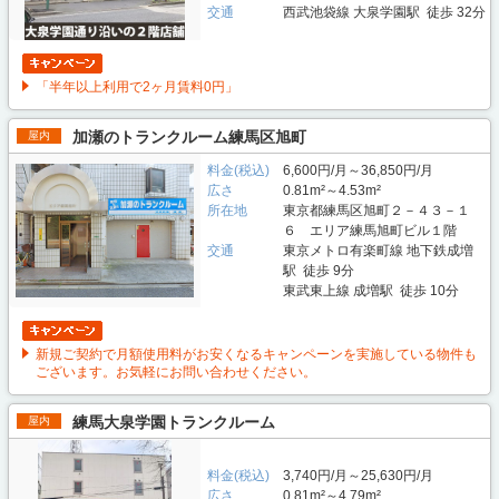
交通
西武池袋線 大泉学園駅 徒歩 32分
「半年以上利用で2ヶ月賃料0円」
加瀬のトランクルーム練馬区旭町
屋内
料金(税込)
6,600円/月～36,850円/月
広さ
0.81m²～4.53m²
所在地
東京都練馬区旭町２－４３－１
６ エリア練馬旭町ビル１階
交通
東京メトロ有楽町線 地下鉄成増
駅 徒歩 9分
東武東上線 成増駅 徒歩 10分
新規ご契約で月額使用料がお安くなるキャンペーンを実施している物件も
ございます。お気軽にお問い合わせください。
練馬大泉学園トランクルーム
屋内
料金(税込)
3,740円/月～25,630円/月
広さ
0.81m²～4.79m²