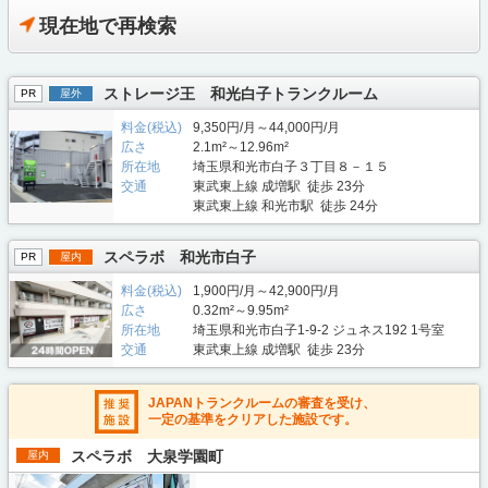
現在地で再検索
ストレージ王 和光白子トランクルーム
PR
屋外
料金(税込)
9,350円/月～44,000円/月
広さ
2.1m²～12.96m²
所在地
埼玉県和光市白子３丁目８－１５
交通
東武東上線 成増駅 徒歩 23分
東武東上線 和光市駅 徒歩 24分
スペラボ 和光市白子
PR
屋内
料金(税込)
1,900円/月～42,900円/月
広さ
0.32m²～9.95m²
所在地
埼玉県和光市白子1-9-2 ジュネス192 1号室
交通
東武東上線 成増駅 徒歩 23分
JAPANトランクルームの審査を受け、
一定の基準をクリアした施設です。
スペラボ 大泉学園町
屋内