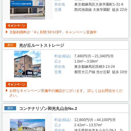
所在地
東京都練馬区大泉学園町1-31-6
交通
西武池袋線 大泉学園駅 徒歩 22分
月額利用料が「4ヶ月間 50％OFF」キャンペーン実施中
光が丘ルートストレージ
屋内
料金(税込)
7,480円/月～21,340円/月
広さ
1.0m²～3.08m²
所在地
東京都練馬区田柄3-13-24
交通
都営大江戸線 光が丘駅 徒歩 10分
お得なキャンペーン実施中の施設がございます。 詳しくはお問合せくだ
さい。
コンテナリゾン和光丸山台No.2
屋外
料金(税込)
12,800円/月～44,100円/月
広さ
2.42m²～13.57m²
所在地
埼玉県和光市丸山台2-28-1、2-