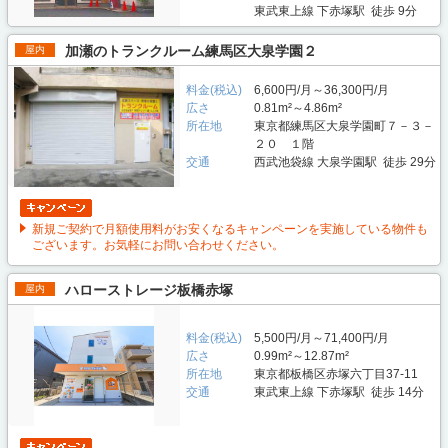
東武東上線 下赤塚駅 徒歩 9分
加瀬のトランクルーム練馬区大泉学園２
屋内
料金(税込)
6,600円/月～36,300円/月
広さ
0.81m²～4.86m²
所在地
東京都練馬区大泉学園町７－３－
２０ １階
交通
西武池袋線 大泉学園駅 徒歩 29分
新規ご契約で月額使用料がお安くなるキャンペーンを実施している物件も
ございます。お気軽にお問い合わせください。
ハローストレージ板橋赤塚
屋内
料金(税込)
5,500円/月～71,400円/月
広さ
0.99m²～12.87m²
所在地
東京都板橋区赤塚六丁目37-11
交通
東武東上線 下赤塚駅 徒歩 14分