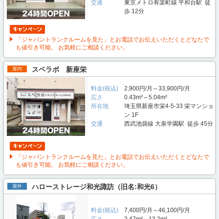
交通
東京メトロ有楽町線 平和台駅 徒
歩 12分
「ジャパントランクルームを見た」とお電話でお伝えいただくとどなたで
も値引き可能。 お気軽にご相談ください。
スペラボ 新座栄
屋内
料金(税込)
2,900円/月～33,900円/月
広さ
0.43m²～5.04m²
所在地
埼玉県新座市栄4-5-33 栄マンショ
ン 1F
交通
西武池袋線 大泉学園駅 徒歩 45分
「ジャパントランクルームを見た」とお電話でお伝えいただくとどなたで
も値引き可能。 お気軽にご相談ください。
ハローストレージ和光諏訪（旧名:和光6）
屋外
料金(税込)
7,400円/月～46,100円/月
広さ
2.47m²～13.2m²