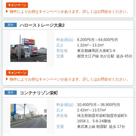
物件によりお得なキャンペーンがあります。詳しくはお問合せください。
ハローストレージ大泉2
屋外
料金(税込)
8,200円/月～64,600円/月
広さ
1.32m²～13.2m²
所在地
東京都練馬区大泉町1-6
交通
都営大江戸線 光が丘駅 徒歩 45分
物件によりお得なキャンペーンがあります。詳しくはお問合せください。
コンテナリゾン栄町
屋外
料金(税込)
10,400円/月～36,900円/月
広さ
2.42m²～13.57m²
所在地
埼玉県朝霞市栄町朝霞市栄町5-
1658-1、5-8-24隣地
交通
東武東上線 朝霞駅 徒歩 17分