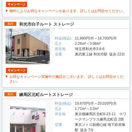
物件によりお得なキャンペーンがあります。詳しくはお問合せください。
和光市白子ルート ストレージ
屋内
料金(税込)
11,990円/月～18,700円/月
広さ
2.26m²～3.08m²
所在地
埼玉県和光市3-8-6
交通
東武東上線 和光市駅 徒歩 22分
お得なキャンペーン実施中の施設がございます。 詳しくはお問合せくだ
さい。
練馬区北町ルートストレージ
屋内
料金(税込)
10,670円/月～20,020円/月
広さ
1.71m²～3.2m²
所在地
東京都練馬区北町8-23-11 ※ワ
ークマンプラス練馬北町店 2階
交通
東京メトロ副都心線 地下鉄赤塚
駅 徒歩 7分