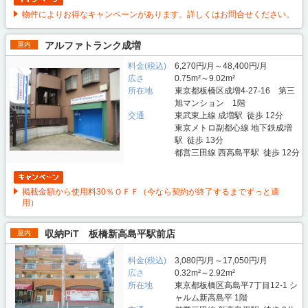
物件によりお得なキャンペーンがあります。詳しくはお問合せください。
アルファトランク成増
屋内
料金(税込)
6,270円/月～48,400円/月
広さ
0.75m²～9.02m²
所在地
東京都板橋区成増4-27-16 第三
旭マンション 1階
交通
東武東上線 成増駅 徒歩 12分
東京メトロ副都心線 地下鉄成増
駅 徒歩 13分
都営三田線 西高島平駅 徒歩 12分
掲載金額から使用料30％ＯＦＦ（今なら契約が終了するまでずっと適
用）
収納PiT 板橋新高島平駅前店
屋内
料金(税込)
3,080円/月～17,050円/月
広さ
0.32m²～2.92m²
所在地
東京都板橋区高島平7丁目12-1 シ
ャルム新高島平 1階