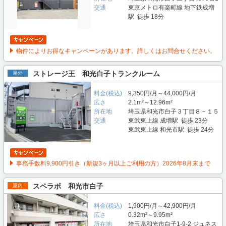
交通
東京メトロ有楽町線 地下鉄成増
駅 徒歩 18分
物件によりお得なキャンペーンがあります。詳しくはお問合せください。
ストレージ王 和光白子トランクルーム
屋外
料金(税込)
9,350円/月～44,000円/月
広さ
2.1m²～12.96m²
所在地
埼玉県和光市白子３丁目８－１５
交通
東武東上線 成増駅 徒歩 23分
東武東上線 和光市駅 徒歩 24分
事務手数料9,900円引き（新規3ヶ月以上ご利用の方）2026年8月末まで
スペラボ 和光市白子
屋内
料金(税込)
1,900円/月～42,900円/月
広さ
0.32m²～9.95m²
所在地
埼玉県和光市白子1-9-2 ジュネス