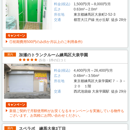
料金(税込)
1,500円/月～8,000円/月
広さ
0.63m²～2.0m²
所在地
東京都練馬区大泉町2-52-3
交通
都営大江戸線 光が丘駅 徒歩 28分
①初期費用500円のみ(6か月以上のご利用条件)
加瀬のトランクルーム練馬区大泉学園
屋内
(5.0)・1件の口コミ
料金(税込)
4,400円/月～26,400円/月
広さ
0.48m²～3.56m²
所在地
東京都練馬区大泉学園町７－３－
２０ １階
交通
西武池袋線 大泉学園駅 徒歩 29分
新規ご契約で月額使用料がお安くなるキャンペーンを実施している物件も
ございます。お気軽にお問い合わせください。
スペラボ 練馬大泉3丁目
屋内