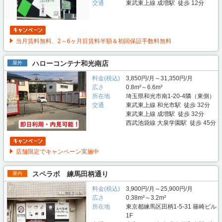
交通
東武東上線 成増駅 徒歩 12分
当月賃料無料、2～6ヶ月目賃料半額＆初回保証手数料無料
ハローコンテナ和光南店
屋外
料金(税込)
3,850円/月～31,350円/月
広さ
0.8m²～6.6m²
所在地
埼玉県和光市南1-20-4隣（東側）
交通
東武東上線 和光市駅 徒歩 32分
東武東上線 成増駅 徒歩 32分
西武池袋線 大泉学園駅 徒歩 45分
店舗限定でキャンペーン実施中
スペラボ 練馬田柄通り
屋内
料金(税込)
3,900円/月～25,900円/月
広さ
0.38m²～3.2m²
所在地
東京都練馬区田柄1-5-31 篠崎ビル
1F