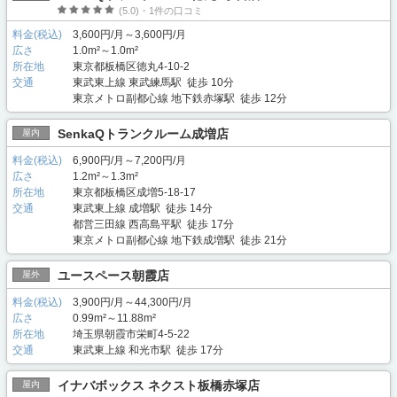
(5.0)・1件の口コミ
料金(税込)
3,600円/月～3,600円/月
広さ
1.0m²～1.0m²
所在地
東京都板橋区徳丸4-10-2
交通
東武東上線 東武練馬駅 徒歩 10分
東京メトロ副都心線 地下鉄赤塚駅 徒歩 12分
SenkaQトランクルーム成増店
屋内
料金(税込)
6,900円/月～7,200円/月
広さ
1.2m²～1.3m²
所在地
東京都板橋区成増5-18-17
交通
東武東上線 成増駅 徒歩 14分
都営三田線 西高島平駅 徒歩 17分
東京メトロ副都心線 地下鉄成増駅 徒歩 21分
ユースペース朝霞店
屋外
料金(税込)
3,900円/月～44,300円/月
広さ
0.99m²～11.88m²
所在地
埼玉県朝霞市栄町4-5-22
交通
東武東上線 和光市駅 徒歩 17分
イナバボックス ネクスト板橋赤塚店
屋内