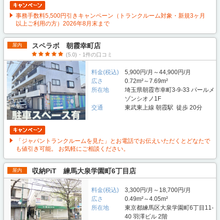
事務手数料5,500円引きキャンペーン（トランクルーム対象・新規3ヶ月
以上ご利用の方）2026年8月末まで
スペラボ 朝霞幸町店
屋内
(5.0)・1件の口コミ
料金(税込)
5,900円/月～44,900円/月
広さ
0.72m²～7.69m²
所在地
埼玉県朝霞市幸町3-9-33 パールメ
ゾンシオノ1F
交通
東武東上線 朝霞駅 徒歩 20分
「ジャパントランクルームを見た」とお電話でお伝えいただくとどなたで
も値引き可能。 お気軽にご相談ください。
収納PiT 練馬大泉学園町6丁目店
屋内
料金(税込)
3,300円/月～18,700円/月
広さ
0.49m²～4.05m²
所在地
東京都練馬区大泉学園町6丁目11-
40 羽澤ビル 2階