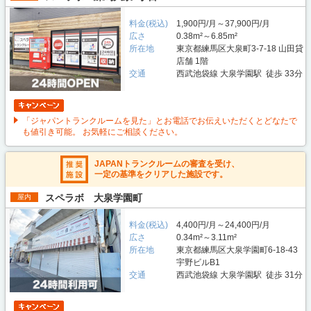
料金(税込)
1,900円/月～37,900円/月
広さ
0.38m²～6.85m²
所在地
東京都練馬区大泉町3-7-18 山田貸
店舗 1階
交通
西武池袋線 大泉学園駅 徒歩 33分
「ジャパントランクルームを見た」とお電話でお伝えいただくとどなたで
も値引き可能。 お気軽にご相談ください。
JAPANトランクルームの審査を受け、
一定の基準をクリアした施設です。
スペラボ 大泉学園町
屋内
料金(税込)
4,400円/月～24,400円/月
広さ
0.34m²～3.11m²
所在地
東京都練馬区大泉学園町6-18-43
宇野ビルB1
交通
西武池袋線 大泉学園駅 徒歩 31分