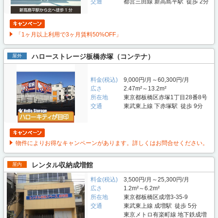
交通
都営三田線 新高島平駅 徒歩 2分
「1ヶ月以上利用で3ヶ月賃料50%OFF」
ハローストレージ板橋赤塚（コンテナ）
屋外
料金(税込)
9,000円/月～60,300円/月
広さ
2.47m²～13.2m²
所在地
東京都板橋区赤塚1丁目28番8号
交通
東武東上線 下赤塚駅 徒歩 9分
物件によりお得なキャンペーンがあります。詳しくはお問合せください。
レンタル収納成増館
屋内
料金(税込)
3,500円/月～25,300円/月
広さ
1.2m²～6.2m²
所在地
東京都板橋区成増3-35-9
交通
東武東上線 成増駅 徒歩 5分
東京メトロ有楽町線 地下鉄成増