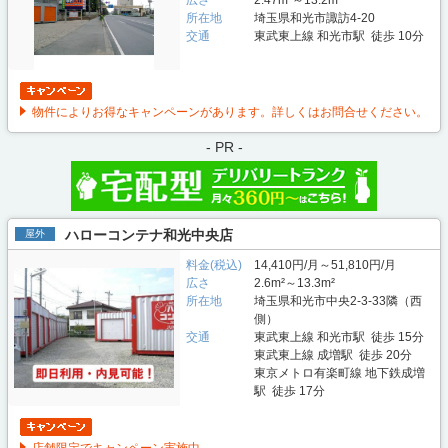
所在地
埼玉県和光市諏訪4-20
交通
東武東上線 和光市駅 徒歩 10分
物件によりお得なキャンペーンがあります。詳しくはお問合せください。
- PR -
ハローコンテナ和光中央店
屋外
料金(税込)
14,410円/月～51,810円/月
広さ
2.6m²～13.3m²
所在地
埼玉県和光市中央2-3-33隣（西
側）
交通
東武東上線 和光市駅 徒歩 15分
東武東上線 成増駅 徒歩 20分
東京メトロ有楽町線 地下鉄成増
駅 徒歩 17分