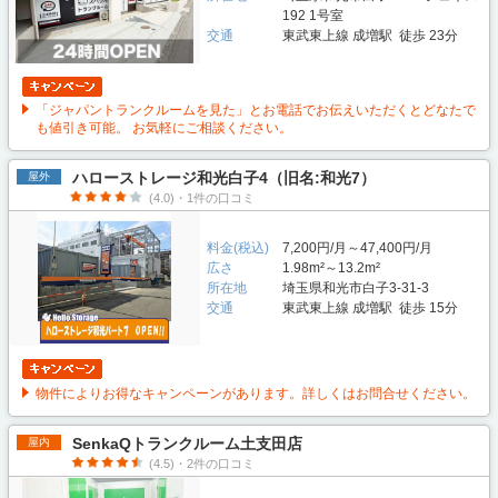
192 1号室
交通
東武東上線 成増駅 徒歩 23分
「ジャパントランクルームを見た」とお電話でお伝えいただくとどなたで
も値引き可能。 お気軽にご相談ください。
ハローストレージ和光白子4（旧名:和光7）
屋外
(4.0)・1件の口コミ
料金(税込)
7,200円/月～47,400円/月
広さ
1.98m²～13.2m²
所在地
埼玉県和光市白子3-31-3
交通
東武東上線 成増駅 徒歩 15分
物件によりお得なキャンペーンがあります。詳しくはお問合せください。
SenkaQトランクルーム土支田店
屋内
(4.5)・2件の口コミ