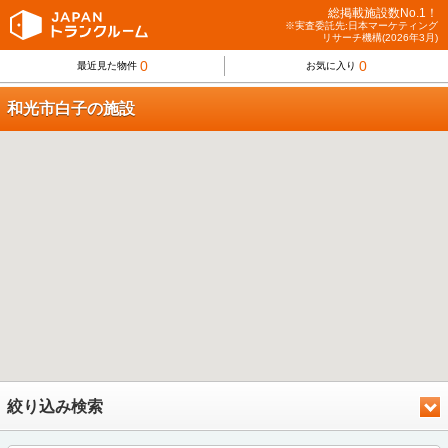
総掲載施設数No.1！
※実査委託先:日本マーケティング
リサーチ機構(2026年3月)
0
0
最近見た物件
お気に入り
和光市白子の施設
絞り込み検索