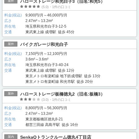
ハローストレージ和光白子3（旧名:和光5）
屋外
(5.0)・1件の口コミ
料金(税込)
9,900円/月～46,000円/月
広さ
2.47m²～13.2m²
所在地
埼玉県和光市白子3-12-5
交通
東武東上線 成増駅 徒歩 45分
バイクガレージ和光白子
屋外
料金(税込)
7,150円/月～12,100円/月
広さ
3.6m²～3.6m²
所在地
埼玉県和光市白子3-40-24
交通
東武東上線 成増駅 徒歩 12分
東京メトロ有楽町線 地下鉄成増駅 徒歩 13分
東京メトロ有楽町線 和光市駅 徒歩 20分
ハローストレージ板橋徳丸2（旧名:板橋3）
屋外
(3.0)・1件の口コミ
料金(税込)
8,800円/月～56,300円/月
広さ
2.47m²～13.2m²
所在地
東京都板橋区徳丸8-21
交通
都営三田線 高島平駅 徒歩 16分
SenkaQトランクルーム徳丸4丁目店
屋内