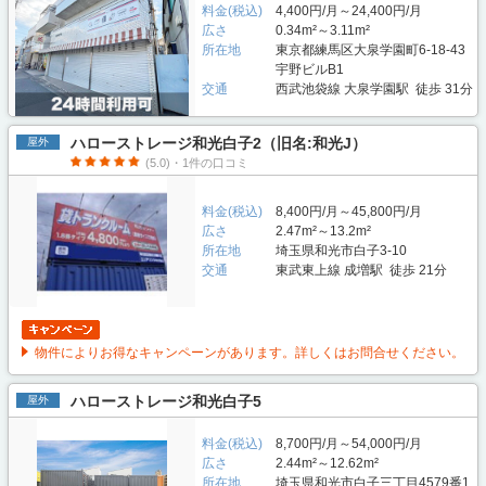
料金(税込)
4,400円/月～24,400円/月
広さ
0.34m²～3.11m²
所在地
東京都練馬区大泉学園町6-18-43
宇野ビルB1
交通
西武池袋線 大泉学園駅 徒歩 31分
ハローストレージ和光白子2（旧名:和光J）
屋外
(5.0)・1件の口コミ
料金(税込)
8,400円/月～45,800円/月
広さ
2.47m²～13.2m²
所在地
埼玉県和光市白子3-10
交通
東武東上線 成増駅 徒歩 21分
物件によりお得なキャンペーンがあります。詳しくはお問合せください。
ハローストレージ和光白子5
屋外
料金(税込)
8,700円/月～54,000円/月
広さ
2.44m²～12.62m²
所在地
埼玉県和光市白子三丁目4579番1