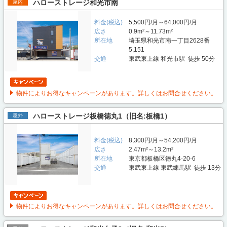
ハローストレージ和光市南
屋内
料金(税込)
5,500円/月～64,000円/月
広さ
0.9m²～11.73m²
所在地
埼玉県和光市南一丁目2628番
5,151
交通
東武東上線 和光市駅 徒歩 50分
物件によりお得なキャンペーンがあります。詳しくはお問合せください。
ハローストレージ板橋徳丸1（旧名:板橋1）
屋外
料金(税込)
8,300円/月～54,200円/月
広さ
2.47m²～13.2m²
所在地
東京都板橋区徳丸4-20-6
交通
東武東上線 東武練馬駅 徒歩 13分
物件によりお得なキャンペーンがあります。詳しくはお問合せください。