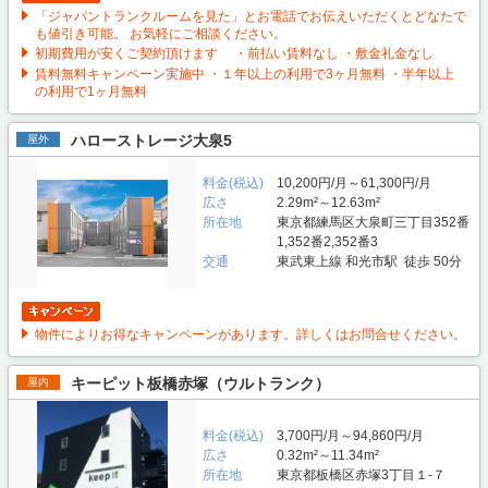
「ジャパントランクルームを見た」とお電話でお伝えいただくとどなたで
も値引き可能。 お気軽にご相談ください。
初期費用が安くご契約頂けます ・前払い賃料なし ・敷金礼金なし
賃料無料キャンペーン実施中 ・１年以上の利用で3ヶ月無料 ・半年以上
の利用で1ヶ月無料
ハローストレージ大泉5
屋外
料金(税込)
10,200円/月～61,300円/月
広さ
2.29m²～12.63m²
所在地
東京都練馬区大泉町三丁目352番
1,352番2,352番3
交通
東武東上線 和光市駅 徒歩 50分
物件によりお得なキャンペーンがあります。詳しくはお問合せください。
キーピット板橋赤塚（ウルトランク）
屋内
料金(税込)
3,700円/月～94,860円/月
広さ
0.32m²～11.34m²
所在地
東京都板橋区赤塚3丁目１-７