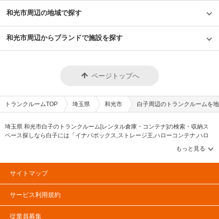
和光市周辺の地域で探す
和光市周辺からブランドで施設を探す
ページトップへ
トランクルームTOP
埼玉県
和光市
白子周辺のトランクルームを地
埼玉県 和光市白子のトランクルーム[レンタル倉庫・コンテナ]の検索・収納ス
ペース探しなら白子には「イナバボックス,ストレージ王,ハローコンテナ,ハロ
ーストレージ,ユアスペース,ユースペース,加瀬のトランクルーム」等のブラン
ドが掲載されています。借りたい地域から探して、広さ・料金[賃料]・セキュリ
ティ・空調完備・24時間出し入れ可能などの希望条件で絞込み！豊富な物件数
から様々な方法でご希望の収納スペースを簡単に探せるトランクルーム情報サ
サイトマップ
イトです。白子で気になるトランクルームを見つけたら、メールか電話でお問
合せが可能です（無料）。
サービス利用規約
従業員募集