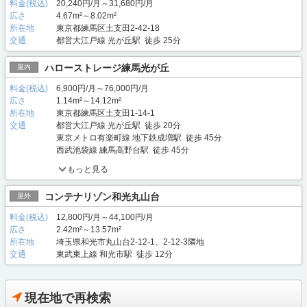
料金(税込)
20,240円/月～31,680円/月
広さ
4.67m²～8.02m²
所在地
東京都練馬区土支田2-42-18
交通
都営大江戸線 光が丘駅 徒歩 25分
ハローストレージ練馬光が丘
屋内
料金(税込)
6,900円/月～76,000円/月
広さ
1.14m²～14.12m²
所在地
東京都練馬区土支田1-14-1
交通
都営大江戸線 光が丘駅 徒歩 20分
東京メトロ有楽町線 地下鉄成増駅 徒歩 45分
西武池袋線 練馬高野台駅 徒歩 45分
もっと見る
コンテナリゾン和光丸山台
屋外
料金(税込)
12,800円/月～44,100円/月
広さ
2.42m²～13.57m²
所在地
埼玉県和光市丸山台2-12-1、2-12-3隣地
交通
東武東上線 和光市駅 徒歩 12分
現在地で再検索