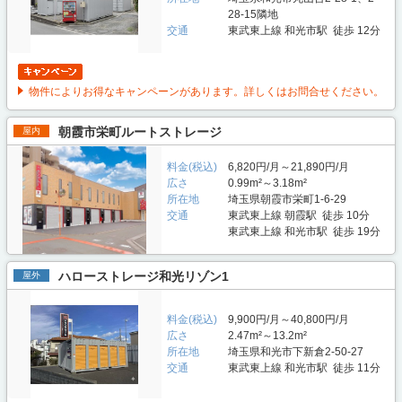
28-15隣地
交通
東武東上線 和光市駅 徒歩 12分
物件によりお得なキャンペーンがあります。詳しくはお問合せください。
朝霞市栄町ルートストレージ
屋内
料金(税込)
6,820円/月～21,890円/月
広さ
0.99m²～3.18m²
所在地
埼玉県朝霞市栄町1-6-29
交通
東武東上線 朝霞駅 徒歩 10分
東武東上線 和光市駅 徒歩 19分
ハローストレージ和光リゾン1
屋外
料金(税込)
9,900円/月～40,800円/月
広さ
2.47m²～13.2m²
所在地
埼玉県和光市下新倉2-50-27
交通
東武東上線 和光市駅 徒歩 11分