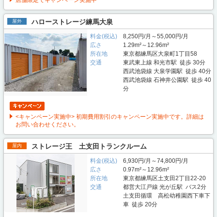
店舗限定でキャンペーン実施中
ハローストレージ練馬大泉
屋外
料金(税込)
8,250円/月～55,000円/月
広さ
1.29m²～12.96m²
所在地
東京都練馬区大泉町1丁目58
交通
東武東上線 和光市駅 徒歩 30分
西武池袋線 大泉学園駅 徒歩 40分
西武池袋線 石神井公園駅 徒歩 40
分
<キャンペーン実施中> 初期費用割引のキャンペーン実施中です。詳細は
お問い合わせください。
ストレージ王 土支田トランクルーム
屋内
料金(税込)
6,930円/月～74,800円/月
広さ
0.97m²～12.96m²
所在地
東京都練馬区土支田2丁目22-20
交通
都営大江戸線 光が丘駅 バス2分
土支田循環 高松幼稚園西下車下
車 徒歩 20分