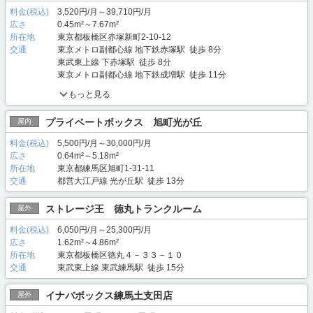
料金(税込)
3,520円/月～39,710円/月
広さ
0.45m²～7.67m²
所在地
東京都板橋区赤塚新町2-10-12
交通
東京メトロ副都心線 地下鉄赤塚駅 徒歩 8分
東武東上線 下赤塚駅 徒歩 8分
東京メトロ副都心線 地下鉄成増駅 徒歩 11分
もっと見る
プライベートボックス 旭町光が丘
屋内
料金(税込)
5,500円/月～30,000円/月
広さ
0.64m²～5.18m²
所在地
東京都練馬区旭町1-31-11
交通
都営大江戸線 光が丘駅 徒歩 13分
ストレージ王 徳丸トランクルーム
屋外
料金(税込)
6,050円/月～25,300円/月
広さ
1.62m²～4.86m²
所在地
東京都板橋区徳丸４－３３－１０
交通
東武東上線 東武練馬駅 徒歩 15分
イナバボックス練馬土支田店
屋外