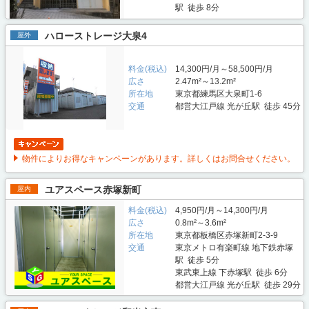
駅 徒歩 8分
ハローストレージ大泉4
屋外
料金(税込)
14,300円/月～58,500円/月
広さ
2.47m²～13.2m²
所在地
東京都練馬区大泉町1-6
交通
都営大江戸線 光が丘駅 徒歩 45分
物件によりお得なキャンペーンがあります。詳しくはお問合せください。
ユアスペース赤塚新町
屋内
料金(税込)
4,950円/月～14,300円/月
広さ
0.8m²～3.6m²
所在地
東京都板橋区赤塚新町2-3-9
交通
東京メトロ有楽町線 地下鉄赤塚
駅 徒歩 5分
東武東上線 下赤塚駅 徒歩 6分
都営大江戸線 光が丘駅 徒歩 29分