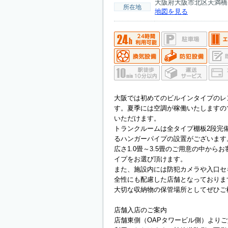
大阪府大阪市北区天満橋1-6
所在地
地図を見る
大阪では初めてのビルインタイプのレ
す。夏季には空調が稼働いたしますの
いただけます。
トランクルームは全タイプ棚板2段完
るハンガーパイプの設置がございます
広さ1.0畳～3.5畳のご用意の中から
イプをお選び頂けます。
また、施設内には防犯カメラや入口セ
全性にも配慮した店舗となっておりま
大切な収納物の保管場所としてぜひご
店舗入店のご案内
店舗東側（OAPタワービル側）よりご