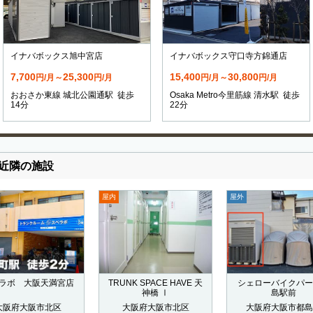
イナバボックス旭中宮店
イナバボックス守口寺方錦通店
7,700
25,300
15,400
30,800
円/月～
円/月
円/月～
円/月
おおさか東線 城北公園通駅 徒歩
Osaka Metro今里筋線 清水駅 徒歩
14分
22分
近隣の施設
屋内
屋外
ラボ 大阪天満宮店
TRUNK SPACE HAVE 天
シェローバイクパー
神橋 Ⅰ
島駅前
大阪府大阪市北区
大阪府大阪市北区
大阪府大阪市都島