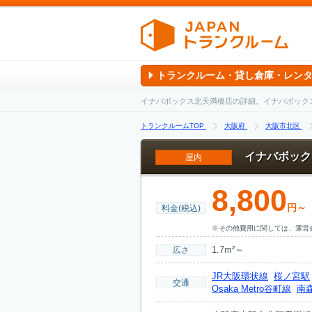
トランクルーム・貸し倉庫・レン
イナバボックス北天満橋店の詳細。イナバボック
トランクルームTOP
大阪府
大阪市北区
イナバボック
屋内
8,800
円～
料金(税込)
※その他費用に関しては、運営
1.7m²～
広さ
JR大阪環状線
桜ノ宮駅
交通
Osaka Metro谷町線
南