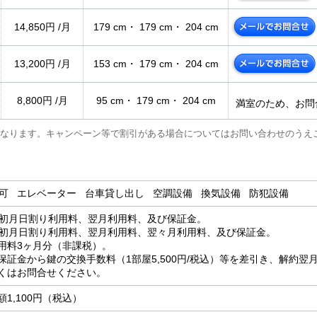
14,850円 /月
179 cm・ 179 cm・ 204 cm
13,200円 /月
153 cm・ 179 cm・ 204 cm
8,800円 /月
95 cm・ 179 cm・ 204 cm
満室のため、お問
なります。キャンペーン等で割引がある場合についてはお問い合わせのうえ
用可 エレベーター 台車貸し出し 空調設備 換気設備 防犯設備
：初月日割り利用料、翌月利用料、及び保証金。
：初月日割り利用料、翌月利用料、翌々月利用料、及び保証金。
用料3ヶ月分（非課税）。
保証金から鍵の交換手数料（1部屋5,500円/税込）等を差引き、解約
くはお問合せください。
1,100円（税込）