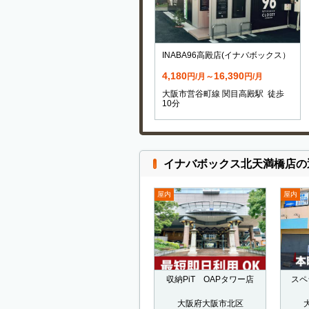
INABA96高殿店(イナバボックス）
4,180
16,390
円/月～
円/月
大阪市営谷町線 関目高殿駅 徒歩
10分
イナバボックス北天満橋店の
屋内
屋内
収納PiT OAPタワー店
スペ
大阪府大阪市北区