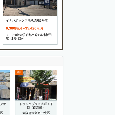
イナバボックス鴻池徳庵2号店
6,380
35,420
円/月～
円/月
ＪＲ片町線(学研都市線) 鴻池新田
駅 徒歩 12分
屋内
ク都
トランクプラス谷町４丁
目（南新町）
区
大阪府大阪市中央区