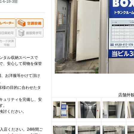
-18-3階
ンタル収納スペースで
で、安心して荷物を保管
備、お洋服等かけて頂け
。
お客様の目的に合わせたタ
店舗外
キュリティを完備し、安
す。
検討ください。
入店ください。24時間ご