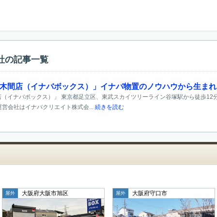
社の記事一覧
6西保木間店（イナバボックス）」イナバ物置のノウハウから生ま
間店（イナバボックス）」 東京都足立区、東武スカイツリーライン谷塚駅から徒歩12分
営会社はイナバクリエイト株式会...
続きを読む
大阪府大阪市旭区
大阪府守口市
屋外
屋外