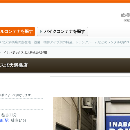
総掲
※実
タルコンテナを探す
バイクコンテナを探す
ス北天満橋店の所在地・設備・物件タイプ別の料金。トランクルームなどのレンタル収納ス
イナバボックス北天満橋店の詳細
ス北天満橋店
会社によって異なります。
徒歩11分
森町駅
徒歩14分