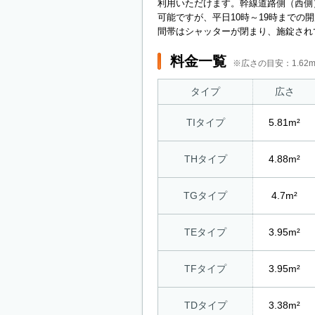
利用いただけます。幹線道路側（西側
可能ですが、平日10時～19時までの
間帯はシャッターが閉まり、施錠され
料金一覧
※広さの目安：1.6
タイプ
広さ
TIタイプ
5.81m²
THタイプ
4.88m²
TGタイプ
4.7m²
TEタイプ
3.95m²
TFタイプ
3.95m²
TDタイプ
3.38m²