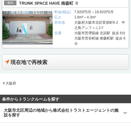
TRUNK SPACE HAVE 南森町 Ⅱ
屋内
料金(税込)
7,920円/月～18,920円/月
広さ
1.8m²～4.3m²
所在地
大阪府大阪市北区菅原町6-2 中
之島アンフィニ1Ｆ
交通
大阪市営堺筋線 北浜駅 徒歩 6分
大阪市営谷町線 南森町駅 徒歩 6
分
現在地で再検索
大阪府
条件からトランクルームを探す
大阪市北区周辺の地域から株式会社トラストエージェントの施
設を探す