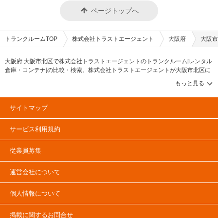
ページトップへ
トランクルームTOP
株式会社トラストエージェント
大阪府
大阪市
大阪府 大阪市北区で株式会社トラストエージェントのトランクルーム[レンタル
倉庫・コンテナ]の比較・検索。株式会社トラストエージェントが大阪市北区に
掲載中のトランクルーム・レンタル倉庫・レンタルコンテナなどの収納スペー
スを、借りたい地域から探して、広さ・料金[賃料]・セキュリティ・空調完備・
24時間出し入れ可能などの希望条件で絞込み！豊富な物件数から様々な方法で
ご希望の収納スペースを簡単に探せるトランクルーム情報サイトです。株式会
サイトマップ
社トラストエージェントで気になるトランクルームを見つけたら、メールか電
話でお問合せが可能です（無料）。
サービス利用規約
従業員募集
運営会社について
個人情報について
掲載に関するお問合せ