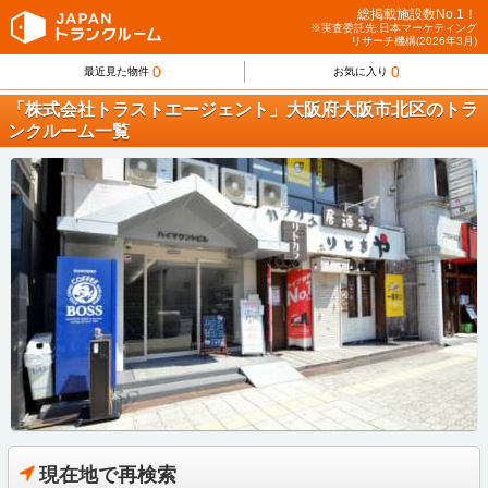
総掲載施設数No.1！
※実査委託先:日本マーケティング
リサーチ機構(2026年3月)
0
0
最近見た物件
お気に入り
「株式会社トラストエージェント」大阪府大阪市北区のトラ
ンクルーム一覧
現在地で再検索