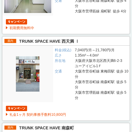
交通
大阪市営谷町線 南森町駅 徒歩 4
分
大阪市営堺筋線 扇町駅 徒歩 4分
初期費用無料中
TRUNK SPACE HAVE 西天満 Ⅰ
屋内
料金(税込)
7,040円/月～21,780円/月
広さ
1.35m²～4.0m²
所在地
大阪府大阪市北区西天満6-2-3
ユーアイビル1Ｆ
交通
大阪市営谷町線 東梅田駅 徒歩 10
分
大阪市営谷町線 南森町駅 徒歩 5
分
大阪市営堺筋線 南森町駅 徒歩 5
分
礼金1ヶ月 契約事務手数料10,800円
TRUNK SPACE HAVE 南森町
屋内