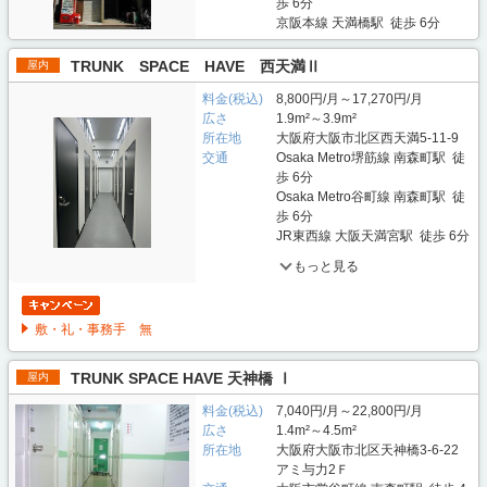
歩 6分
京阪本線 天満橋駅 徒歩 6分
TRUNK SPACE HAVE 西天満Ⅱ
屋内
料金(税込)
8,800円/月～17,270円/月
広さ
1.9m²～3.9m²
所在地
大阪府大阪市北区西天満5-11-9
交通
Osaka Metro堺筋線 南森町駅 徒
歩 6分
Osaka Metro谷町線 南森町駅 徒
歩 6分
JR東西線 大阪天満宮駅 徒歩 6分
もっと見る
敷・礼・事務手 無
TRUNK SPACE HAVE 天神橋 Ⅰ
屋内
料金(税込)
7,040円/月～22,800円/月
広さ
1.4m²～4.5m²
所在地
大阪府大阪市北区天神橋3-6-22
アミ与力2Ｆ