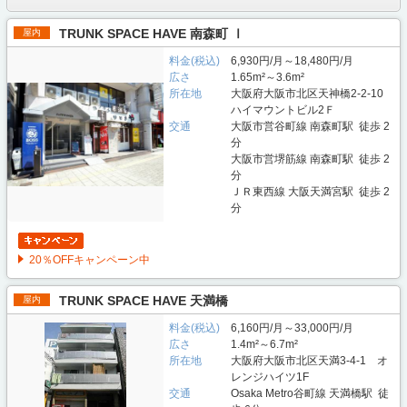
TRUNK SPACE HAVE 南森町 Ⅰ
屋内
料金(税込)
6,930円/月～18,480円/月
広さ
1.65m²～3.6m²
所在地
大阪府大阪市北区天神橋2-2-10
ハイマウントビル2Ｆ
交通
大阪市営谷町線 南森町駅 徒歩 2
分
大阪市営堺筋線 南森町駅 徒歩 2
分
ＪＲ東西線 大阪天満宮駅 徒歩 2
分
20％OFFキャンペーン中
TRUNK SPACE HAVE 天満橋
屋内
料金(税込)
6,160円/月～33,000円/月
広さ
1.4m²～6.7m²
所在地
大阪府大阪市北区天満3-4-1 オ
レンジハイツ1F
交通
Osaka Metro谷町線 天満橋駅 徒