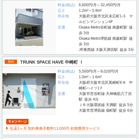
料金(税込)
6,600円/月～32,450円/月
広さ
1.2m²～5.9m²
所在地
大阪府大阪市北区末広町1-3 マ
ルビシマンション4F
交通
Osaka Metro谷町線 南森町駅 徒
歩 3分
Osaka Metro堺筋線 南森町駅 徒
歩 3分
JR東西線 大阪天満宮駅 徒歩 3分
TRUNK SPACE HAVE 中崎町 Ⅰ
屋内
料金(税込)
5,500円/月～9,020円/月
広さ
1.0m²～1.6m²
所在地
大阪府大阪市北区黒崎町6-8 中
崎町ハイツ1Ｆ
交通
大阪市営谷町線 天神橋筋六丁目
駅 徒歩 4分
ＪＲ大阪環状線 天満駅 徒歩 5分
大阪市営堺筋線 扇町駅 徒歩 6分
礼金1ヶ月 契約事務手数料11,000円 初期費用サービス