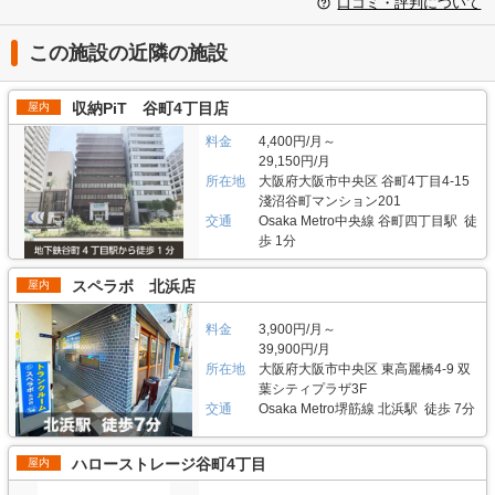
口コミ・評判について
この施設の近隣の施設
収納PiT 谷町4丁目店
屋内
料金
4,400円/月～
29,150円/月
所在地
大阪府大阪市中央区 谷町4丁目4-15
淺沼谷町マンション201
交通
Osaka Metro中央線 谷町四丁目駅 徒
歩 1分
スペラボ 北浜店
屋内
料金
3,900円/月～
39,900円/月
所在地
大阪府大阪市中央区 東高麗橋4-9 双
葉シティプラザ3F
交通
Osaka Metro堺筋線 北浜駅 徒歩 7分
ハローストレージ谷町4丁目
屋内