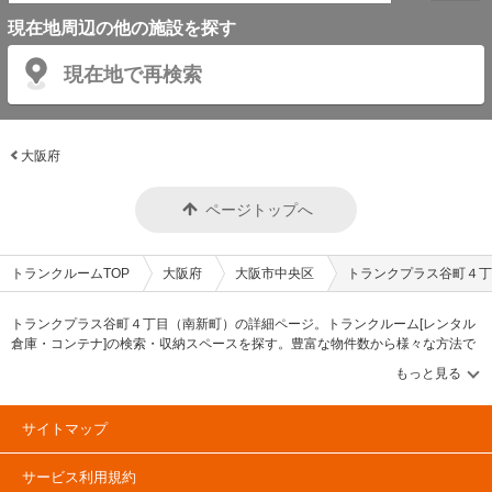
現在地周辺の他の施設を探す
現在地で再検索
大阪府
ページトップへ
トランクルームTOP
大阪府
大阪市中央区
トランクプラス谷町４丁
トランクプラス谷町４丁目（南新町）の詳細ページ。トランクルーム[レンタル
倉庫・コンテナ]の検索・収納スペースを探す。豊富な物件数から様々な方法で
ご希望の収納スペースを簡単に探せるトランクルーム情報サイトです。トラン
クプラス谷町４丁目（南新町）の住所・最寄りの駅、物件タイプのご紹介や料
金表、お得なキャンペーン情報もあります。気になる物件タイプを見つけた
ら、メールか電話でお問合せが可能です（無料）。
サイトマップ
サービス利用規約