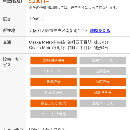
料金(税込)
5,280
円～
※その他費用に関しては、運営会社によって異なります。
広さ
1.0m²～
所在地
大阪府大阪市中央区南新町1-4-9
地図を見る
交通
Osaka Metro中央線 谷町四丁目駅 徒歩4分
Osaka Metro谷町線 谷町四丁目駅 徒歩4分
設備・サー
24時間利用可
駐車スペース
ビス
エレベーター
空調設備
換気設備
防犯設備
即日契約可
施設見学可
駅徒歩10分以内
運送サービス
カード決済可能
キャッチコ
駅から４分の好立地。