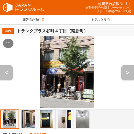
総掲載施設数No.1！
※実査委託先:日本マーケティング
リサーチ機構(2026年3月)
0
0
最近見た物件
お気に入り
トランクプラス谷町４丁目（南新町）
屋内
1/5
<
>