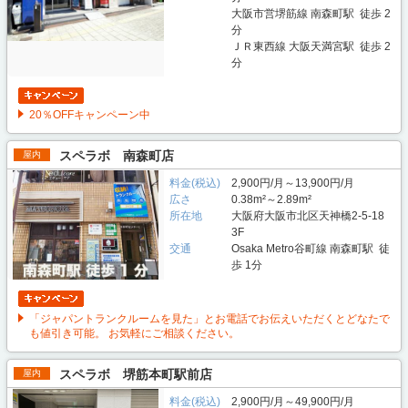
大阪市営堺筋線 南森町駅 徒歩 2
分
ＪＲ東西線 大阪天満宮駅 徒歩 2
分
20％OFFキャンペーン中
スペラボ 南森町店
屋内
料金(税込)
2,900円/月～13,900円/月
広さ
0.38m²～2.89m²
所在地
大阪府大阪市北区天神橋2-5-18
3F
交通
Osaka Metro谷町線 南森町駅 徒
歩 1分
「ジャパントランクルームを見た」とお電話でお伝えいただくとどなたで
も値引き可能。 お気軽にご相談ください。
スペラボ 堺筋本町駅前店
屋内
料金(税込)
2,900円/月～49,900円/月