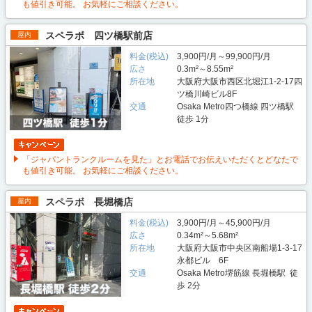
も値引き可能。 お気軽にご相談ください。
スペラボ 四ツ橋駅前店
屋内
料金(税込)
3,900円/月～99,900円/月
広さ
0.3m²～8.55m²
所在地
大阪府大阪市西区北堀江1-2-17四
ツ橋川崎ビル8F
交通
Osaka Metro四つ橋線 四ツ橋駅
徒歩 1分
「ジャパントランクルームを見た」とお電話でお伝えいただくとどなたで
も値引き可能。 お気軽にご相談ください。
スペラボ 長堀橋店
屋内
料金(税込)
3,900円/月～45,900円/月
広さ
0.34m²～5.68m²
所在地
大阪府大阪市中央区南船場1-3-17
永都ビル 6F
交通
Osaka Metro堺筋線 長堀橋駅 徒
歩 2分