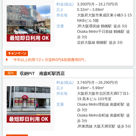
料金(税込)
3,300円/月～16,170円/月
広さ
0.32m²～3.89m²
所在地
大阪府大阪市東成区東小橋3-1-15
NKBビル 5階
交通
JR大阪環状線 鶴橋駅 徒歩 3分
Osaka Metro千日前線 鶴橋駅 徒
歩 3分
近鉄大阪線 鶴橋駅 徒歩 3分
「半年以上利用で2ヶ月賃料0円&初期費用0円」
収納PiT 南森町駅西店
屋内
料金(税込)
3,740円/月～26,290円/月
広さ
0.49m²～5.99m²
所在地
大阪府大阪市北区西天満5丁目1-
19 髙木ビル 103号室
交通
Osaka Metro堺筋線 南森町駅 徒
歩 3分
Osaka Metro谷町線 南森町駅 徒
歩 3分
JR東西線 大阪天満宮駅 徒歩 5分