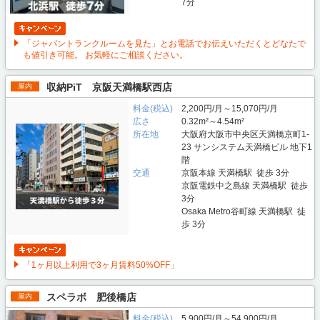
7分
「ジャパントランクルームを見た」とお電話でお伝えいただくとどなたで
も値引き可能。 お気軽にご相談ください。
収納PiT 京阪天満橋駅西店
屋内
料金(税込)
2,200円/月～15,070円/月
広さ
0.32m²～4.54m²
所在地
大阪府大阪市中央区天満橋京町1-
23 サンシステム天満橋ビル 地下1
階
交通
京阪本線 天満橋駅 徒歩 3分
京阪電鉄中之島線 天満橋駅 徒歩
3分
Osaka Metro谷町線 天満橋駅 徒
歩 3分
「1ヶ月以上利用で3ヶ月賃料50%OFF」
スペラボ 肥後橋店
屋内
料金(税込)
5,900円/月～54,900円/月