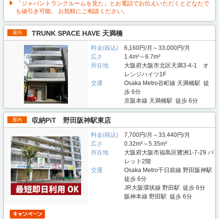
「ジャパントランクルームを見た」とお電話でお伝えいただくとどなたで
も値引き可能。 お気軽にご相談ください。
TRUNK SPACE HAVE 天満橋
屋内
料金(税込)
6,160円/月～33,000円/月
広さ
1.4m²～6.7m²
所在地
大阪府大阪市北区天満3-4-1 オ
レンジハイツ1F
交通
Osaka Metro谷町線 天満橋駅 徒
歩 6分
京阪本線 天満橋駅 徒歩 6分
収納PiT 野田阪神駅東店
屋内
料金(税込)
7,700円/月～33,440円/月
広さ
0.32m²～5.35m²
所在地
大阪府大阪市福島区鷺洲1-7-29 パ
レット2階
交通
Osaka Metro千日前線 野田阪神駅
徒歩 6分
JR大阪環状線 野田駅 徒歩 6分
阪神本線 野田駅 徒歩 6分