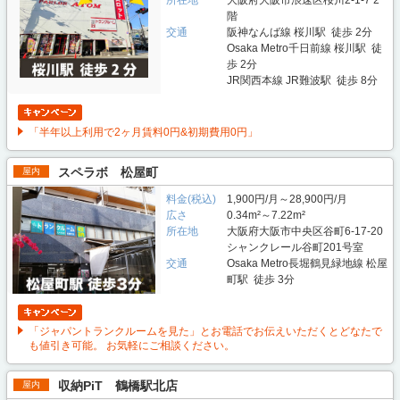
所在地
大阪府大阪市浪速区桜川2-1-7 2
階
交通
阪神なんば線 桜川駅 徒歩 2分
Osaka Metro千日前線 桜川駅 徒
歩 2分
JR関西本線 JR難波駅 徒歩 8分
「半年以上利用で2ヶ月賃料0円&初期費用0円」
スペラボ 松屋町
屋内
料金(税込)
1,900円/月～28,900円/月
広さ
0.34m²～7.22m²
所在地
大阪府大阪市中央区谷町6-17-20
シャンクレール谷町201号室
交通
Osaka Metro長堀鶴見緑地線 松屋
町駅 徒歩 3分
「ジャパントランクルームを見た」とお電話でお伝えいただくとどなたで
も値引き可能。 お気軽にご相談ください。
収納PiT 鶴橋駅北店
屋内