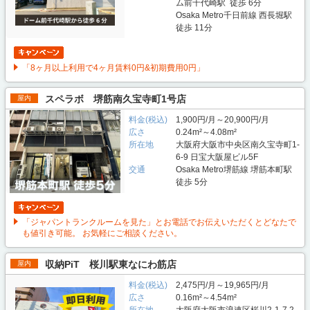
ム前千代崎駅 徒歩 6分
Osaka Metro千日前線 西長堀駅
徒歩 11分
「8ヶ月以上利用で4ヶ月賃料0円&初期費用0円」
スペラボ 堺筋南久宝寺町1号店
屋内
料金(税込)
1,900円/月～20,900円/月
広さ
0.24m²～4.08m²
所在地
大阪府大阪市中央区南久宝寺町1-
6-9 日宝大阪屋ビル5F
交通
Osaka Metro堺筋線 堺筋本町駅
徒歩 5分
「ジャパントランクルームを見た」とお電話でお伝えいただくとどなたで
も値引き可能。 お気軽にご相談ください。
収納PiT 桜川駅東なにわ筋店
屋内
料金(税込)
2,475円/月～19,965円/月
広さ
0.16m²～4.54m²