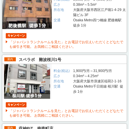
広さ
0.38m²～5.5m²
所在地
大阪府大阪市西区江戸堀1-4-29 太
陽ビル 3F
交通
Osaka Metro四つ橋線 肥後橋駅
徒歩 1分
「ジャパントランクルームを見た」とお電話でお伝えいただくとどなたで
も値引き可能。 お気軽にご相談ください。
スペラボ 難波桜川1号
屋内
料金(税込)
1,900円/月～31,900円/月
広さ
0.34m²～4.25m²
所在地
大阪府大阪市浪速区稲荷2-1-16
交通
Osaka Metro千日前線 桜川駅 徒
歩 1分
「ジャパントランクルームを見た」とお電話でお伝えいただくとどなたで
も値引き可能。 お気軽にご相談ください。
収納PiT 南森町店
屋内