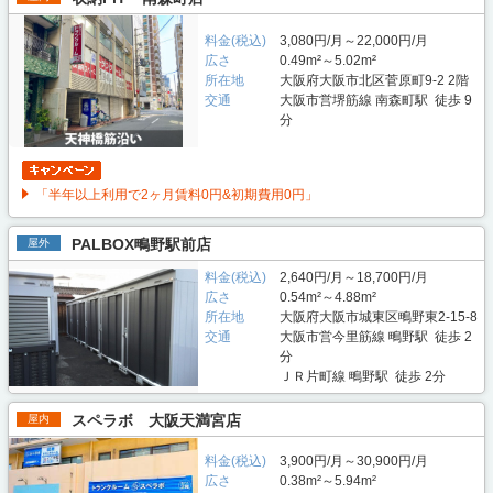
料金(税込)
3,080円/月～22,000円/月
広さ
0.49m²～5.02m²
所在地
大阪府大阪市北区菅原町9-2 2階
交通
大阪市営堺筋線 南森町駅 徒歩 9
分
「半年以上利用で2ヶ月賃料0円&初期費用0円」
PALBOX鴫野駅前店
屋外
料金(税込)
2,640円/月～18,700円/月
広さ
0.54m²～4.88m²
所在地
大阪府大阪市城東区鴫野東2-15-8
交通
大阪市営今里筋線 鴫野駅 徒歩 2
分
ＪＲ片町線 鴫野駅 徒歩 2分
スペラボ 大阪天満宮店
屋内
料金(税込)
3,900円/月～30,900円/月
広さ
0.38m²～5.94m²