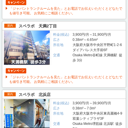
「ジャパントランクルームを見た」とお電話でお伝えいただくとどなたで
も値引き可能。 お気軽にご相談ください。
スペラボ 天満2丁目
屋内
料金(税込)
3,900円/月～31,900円/月
広さ
0.38m²～4.65m²
所在地
大阪府大阪市中央区平野町1-2-6
ダイアパレス大手前6F
交通
Osaka Metro谷町線 天満橋駅 徒
歩 3分
「ジャパントランクルームを見た」とお電話でお伝えいただくとどなたで
も値引き可能。 お気軽にご相談ください。
スペラボ 北浜店
屋内
料金(税込)
3,900円/月～39,900円/月
広さ
0.38m²～7.0m²
所在地
大阪府大阪市中央区東高麗橋4-9
双葉シティプラザ3F
交通
Osaka Metro堺筋線 北浜駅 徒歩