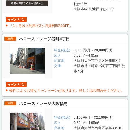
徒歩 4分
京阪本線 北浜駅 徒歩 8分
「1ヶ月以上利用で3ヶ月賃料50%OFF」
ハローストレージ谷町4丁目
屋内
料金(税込)
3,800円/月～20,800円/月
広さ
0.82m²～4.95m²
所在地
大阪府大阪市中央区粉川町3-6
交通
大阪市営谷町線 谷町四丁目駅 徒
歩 5分
物件によりお得なキャンペーンがあります。詳しくはお問合せください。
ハローストレージ大阪福島
屋内
料金(税込)
7,100円/月～32,100円/月
広さ
0.82m²～4.95m²
所在地
大阪府大阪市福島区福島3-6-10