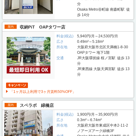
分
Osaka Metro谷町線 南森町駅 徒
歩 14分
収納PiT OAPタワー店
屋内
料金(税込)
5,940円/月～24,530円/月
広さ
0.49m²～5.18m²
所在地
大阪府大阪市北区天満橋1-8-30
OAPタワー 地下1階
交通
JR大阪環状線 桜ノ宮駅 徒歩 13
分
JR東西線 大阪天満宮駅 徒歩 13
分
「1ヶ月以上利用で3ヶ月賃料50%OFF」
スペラボ 緑橋店
屋内
料金(税込)
1,900円/月～35,900円/月
広さ
0.3m²～6.74m²
所在地
大阪府大阪市東成区中本2-11-2
ノアーズアーク緑橋3F