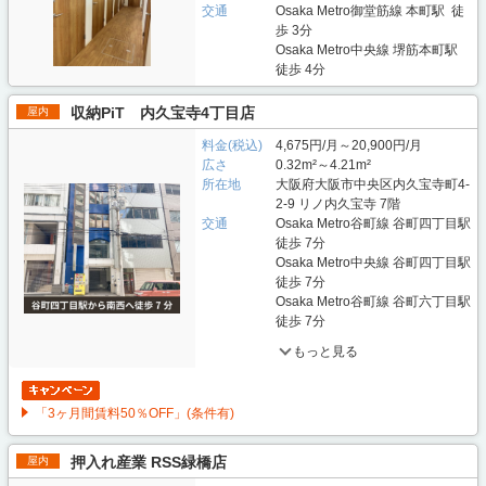
交通
Osaka Metro御堂筋線 本町駅 徒
歩 3分
Osaka Metro中央線 堺筋本町駅
徒歩 4分
収納PiT 内久宝寺4丁目店
屋内
料金(税込)
4,675円/月～20,900円/月
広さ
0.32m²～4.21m²
所在地
大阪府大阪市中央区内久宝寺町4-
2-9 リノ内久宝寺 7階
交通
Osaka Metro谷町線 谷町四丁目駅
徒歩 7分
Osaka Metro中央線 谷町四丁目駅
徒歩 7分
Osaka Metro谷町線 谷町六丁目駅
徒歩 7分
もっと見る
「3ヶ月間賃料50％OFF」(条件有)
押入れ産業 RSS緑橋店
屋内