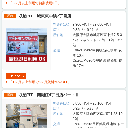
「3ヶ月以上利用で初期費用0円」
収納PiT 城東東中浜7丁目店
屋内
料金(税込)
3,300円/月～23,650円/月
広さ
0.32m²～6.16m²
所在地
大阪府大阪市城東区東中浜7-5-3
ハイツネクスト B1階・1階・M2
階
交通
Osaka Metro中央線 深江橋駅 徒
歩 16分
Osaka Metro今里筋線 緑橋駅 徒
歩 17分
「1ヶ月以上利用で3ヶ月賃料50%OFF」
収納PiT 南堀江4丁目店パートⅡ
屋内
料金(税込)
3,850円/月～23,100円/月
広さ
0.32m²～5.35m²
所在地
大阪府大阪市西区南堀江4-28-19
2階
交通
Osaka Metro長堀鶴見緑地線 ドー