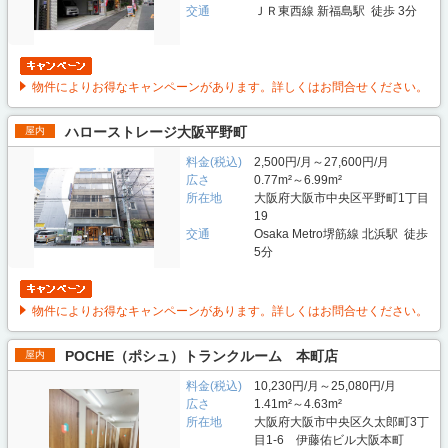
交通
ＪＲ東西線 新福島駅 徒歩 3分
物件によりお得なキャンペーンがあります。詳しくはお問合せください。
ハローストレージ大阪平野町
屋内
料金(税込)
2,500円/月～27,600円/月
広さ
0.77m²～6.99m²
所在地
大阪府大阪市中央区平野町1丁目
19
交通
Osaka Metro堺筋線 北浜駅 徒歩
5分
物件によりお得なキャンペーンがあります。詳しくはお問合せください。
POCHE（ポシュ）トランクルーム 本町店
屋内
料金(税込)
10,230円/月～25,080円/月
広さ
1.41m²～4.63m²
所在地
大阪府大阪市中央区久太郎町3丁
目1-6 伊藤佑ビル大阪本町