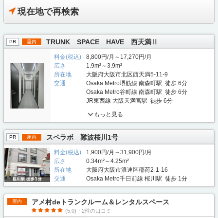
現在地で再検索
TRUNK SPACE HAVE 西天満Ⅱ
PR
屋内
料金(税込)
8,800円/月～17,270円/月
広さ
1.9m²～3.9m²
所在地
大阪府大阪市北区西天満5-11-9
交通
Osaka Metro堺筋線 南森町駅 徒歩 6分
Osaka Metro谷町線 南森町駅 徒歩 6分
JR東西線 大阪天満宮駅 徒歩 6分
もっと見る
スペラボ 難波桜川1号
PR
屋内
料金(税込)
1,900円/月～31,900円/月
広さ
0.34m²～4.25m²
所在地
大阪府大阪市浪速区稲荷2-1-16
交通
Osaka Metro千日前線 桜川駅 徒歩 1分
アメ村deトランクルーム＆レンタルスペース
屋内
(5.0)・2件の口コミ