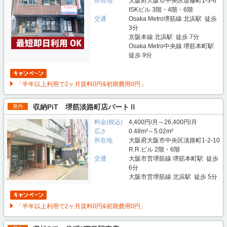
所在地
大阪府大阪市中央区道修町1-3-6
ISKビル 3階・4階・6階
交通
Osaka Metro堺筋線 北浜駅 徒歩
3分
京阪本線 北浜駅 徒歩 7分
Osaka Metro中央線 堺筋本町駅
徒歩 9分
「半年以上利用で2ヶ月賃料0円&初期費用0円」
収納PiT 堺筋淡路町店パートⅡ
屋内
料金(税込)
4,400円/月～26,400円/月
広さ
0.48m²～5.02m²
所在地
大阪府大阪市中央区淡路町1-2-10
R.R.ビル 2階・6階
交通
大阪市営堺筋線 堺筋本町駅 徒歩
6分
大阪市営堺筋線 北浜駅 徒歩 5分
「半年以上利用で2ヶ月賃料0円&初期費用0円」