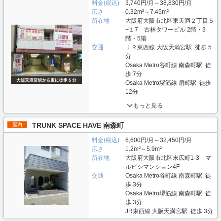
料金(税込)
3,740円/月～38,830円/月
広さ
0.32m²～7.45m²
所在地
大阪府大阪市北区東天満２丁目５
−１7 古林タワービル 2階・3
階・5階
交通
ＪＲ東西線 大阪天満宮駅 徒歩 5
分
Osaka Metro谷町線 南森町駅 徒
歩 7分
Osaka Metro堺筋線 扇町駅 徒歩
12分
もっと見る
TRUNK SPACE HAVE 南森町
屋内
料金(税込)
6,600円/月～32,450円/月
広さ
1.2m²～5.9m²
所在地
大阪府大阪市北区末広町1-3 マ
ルビシマンション4F
交通
Osaka Metro谷町線 南森町駅 徒
歩 3分
Osaka Metro堺筋線 南森町駅 徒
歩 3分
JR東西線 大阪天満宮駅 徒歩 3分