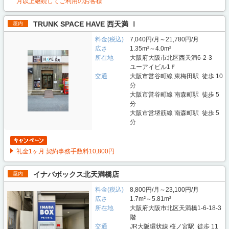
月以上継続してご利用のお客様
TRUNK SPACE HAVE 西天満 Ⅰ
屋内
料金(税込)
7,040円/月～21,780円/月
広さ
1.35m²～4.0m²
所在地
大阪府大阪市北区西天満6-2-3
ユーアイビル1Ｆ
交通
大阪市営谷町線 東梅田駅 徒歩 10
分
大阪市営谷町線 南森町駅 徒歩 5
分
大阪市営堺筋線 南森町駅 徒歩 5
分
礼金1ヶ月 契約事務手数料10,800円
イナバボックス北天満橋店
屋内
料金(税込)
8,800円/月～23,100円/月
広さ
1.7m²～5.81m²
所在地
大阪府大阪市北区天満橋1-6-18-3
階
交通
JR大阪環状線 桜ノ宮駅 徒歩 11