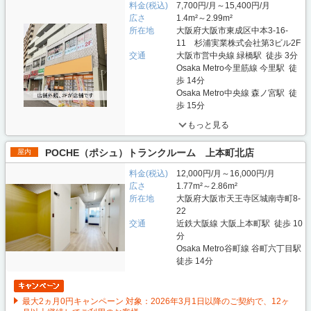
料金(税込)
7,700円/月～15,400円/月
広さ
1.4m²～2.99m²
所在地
大阪府大阪市東成区中本3-16-
11 杉浦実業株式会社第3ビル2F
交通
大阪市営中央線 緑橋駅 徒歩 3分
Osaka Metro今里筋線 今里駅 徒
歩 14分
Osaka Metro中央線 森ノ宮駅 徒
歩 15分
もっと見る
POCHE（ポシュ）トランクルーム 上本町北店
屋内
料金(税込)
12,000円/月～16,000円/月
広さ
1.77m²～2.86m²
所在地
大阪府大阪市天王寺区城南寺町8-
22
交通
近鉄大阪線 大阪上本町駅 徒歩 10
分
Osaka Metro谷町線 谷町六丁目駅
徒歩 14分
最大2ヵ月0円キャンペーン 対象：2026年3月1日以降のご契約で、12ヶ