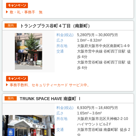
敷・礼・事務手 無
トランクプラス谷町４丁目（南新町）
屋内
料金(税込)
5,280円/月～30,800円/月
広さ
1.0m²～8.32m²
所在地
大阪府大阪市中央区南新町1-4-9
交通
大阪市営中央線 谷町四丁目駅 徒
歩 4分
大阪市営谷町線 谷町四丁目駅 徒
歩 4分
事務手数料、セキュリティーカード サービス中。
TRUNK SPACE HAVE 南森町 Ⅰ
屋内
料金(税込)
6,930円/月～18,480円/月
広さ
1.65m²～3.6m²
所在地
大阪府大阪市北区天神橋2-2-10
ハイマウントビル2Ｆ
交通
大阪市営谷町線 南森町駅 徒歩 2
分