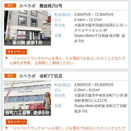
スペラボ 難波桜川2号
屋内
料金(税込)
3,900円/月～72,900円/月
広さ
0.34m²～12.27m²
所在地
大阪府大阪市浪速区稲荷2-1-16 シ
ギスタデイオビル 4F
交通
Osaka Metro千日前線 桜川駅 徒
歩 5分
「ジャパントランクルームを見た」とお電話でお伝えいただくとどなたで
も値引き可能。 お気軽にご相談ください。
スペラボ 谷町7丁目店
屋内
料金(税込)
4,900円/月～65,900円/月
広さ
0.35m²～9.01m²
所在地
大阪府大阪市中央区谷町7-1-39 新
谷町東第2ビル212号
交通
Osaka Metro谷町線 谷町六丁目駅
徒歩 5分
「ジャパントランクルームを見た」とお電話でお伝えいただくとどなたで