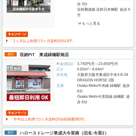
歩 3分
近鉄難波線 近鉄日本橋駅 徒歩 6
分
もっと見る
「1ヶ月以上利用で3ヶ月賃料50%OFF」
収納PiT 東成緑橋駅南店
屋内
料金(税込)
3,740円/月～23,650円/月
広さ
0.65m²～6.64m²
所在地
大阪府大阪市東成区中本3-8-28
DRAGON HORSE 1階
交通
Osaka Metro中央線 緑橋駅 徒歩
6分
Osaka Metro今里筋線 緑橋駅 徒
歩 6分
「半年以上利用で2ヶ月賃料0円&初期費用0円」
ハローストレージ東成大今里南（旧名:今里2）
屋外