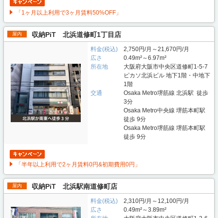
「1ヶ月以上利用で3ヶ月賃料50%OFF」
収納PiT 北浜道修町1丁目店
屋内
料金(税込)
2,750円/月～21,670円/月
広さ
0.49m²～6.97m²
所在地
大阪府大阪市中央区道修町1-5-7
ピカソ北浜ビル 地下1階・中地下
1階
交通
Osaka Metro堺筋線 北浜駅 徒歩
3分
Osaka Metro中央線 堺筋本町駅
徒歩 9分
Osaka Metro堺筋線 堺筋本町駅
徒歩 9分
「半年以上利用で2ヶ月賃料0円&初期費用0円」
収納PiT 北浜駅南道修町店
屋内
料金(税込)
2,310円/月～12,100円/月
広さ
0.49m²～3.89m²