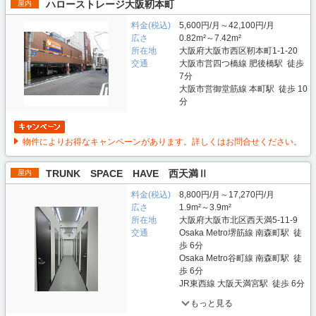
ハローストレージ大阪靭本町
屋内
料金(税込)
5,600円/月～42,100円/月
広さ
0.82m²～7.42m²
所在地
大阪府大阪市西区靭本町1-1-20
交通
大阪市営四つ橋線 肥後橋駅 徒歩
7分
大阪市営御堂筋線 本町駅 徒歩 10
分
物件によりお得なキャンペーンがあります。詳しくはお問合せください。
TRUNK SPACE HAVE 西天満Ⅱ
屋内
料金(税込)
8,800円/月～17,270円/月
広さ
1.9m²～3.9m²
所在地
大阪府大阪市北区西天満5-11-9
交通
Osaka Metro堺筋線 南森町駅 徒
歩 6分
Osaka Metro谷町線 南森町駅 徒
歩 6分
JR東西線 大阪天満宮駅 徒歩 6分
もっと見る