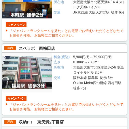
所在地
大阪府大阪市北区天満4-14-4 スト
ーク天神ハイム2F
交通
JR東西線 大阪天満宮駅 徒歩 6分
「ジャパントランクルームを見た」とお電話でお伝えいただくとどなたで
も値引き可能。 お気軽にご相談ください。
スペラボ 西梅田店
屋内
料金(税込)
5,900円/月～79,900円/月
広さ
0.38m²～7.73m²
所在地
大阪府大阪市北区堂島3-2-6 堂島
ロイヤルビル 3,5F
交通
阪神本線 福島駅 徒歩 3分
Osaka Metro四つ橋線 西梅田駅
徒歩 7分
「ジャパントランクルームを見た」とお電話でお伝えいただくとどなたで
も値引き可能。 お気軽にご相談ください。
収納PiT 東天満2丁目店
屋内