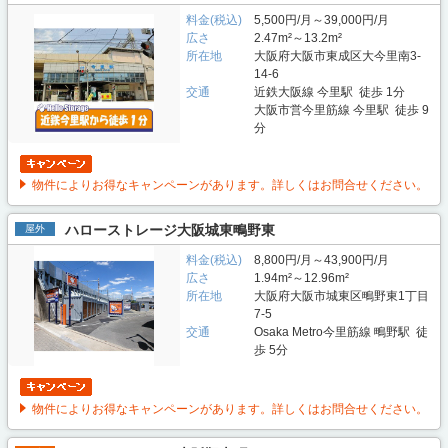
料金(税込)
5,500円/月～39,000円/月
広さ
2.47m²～13.2m²
所在地
大阪府大阪市東成区大今里南3-
14-6
交通
近鉄大阪線 今里駅 徒歩 1分
大阪市営今里筋線 今里駅 徒歩 9
分
物件によりお得なキャンペーンがあります。詳しくはお問合せください。
ハローストレージ大阪城東鴫野東
屋外
料金(税込)
8,800円/月～43,900円/月
広さ
1.94m²～12.96m²
所在地
大阪府大阪市城東区鴫野東1丁目
7-5
交通
Osaka Metro今里筋線 鴫野駅 徒
歩 5分
物件によりお得なキャンペーンがあります。詳しくはお問合せください。