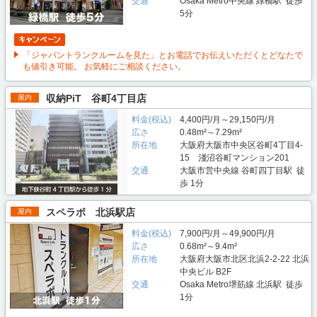
交通
Osaka Metro中央線 緑橋駅 徒歩
5分
「ジャパントランクルームを見た」とお電話でお伝えいただくとどなたで
も値引き可能。 お気軽にご相談ください。
収納PiT 谷町4丁目店
屋内
料金(税込)
4,400円/月～29,150円/月
広さ
0.48m²～7.29m²
所在地
大阪府大阪市中央区谷町4丁目4-
15 淺沼谷町マンション201
交通
大阪市営中央線 谷町四丁目駅 徒
歩 1分
スペラボ 北浜駅店
屋内
料金(税込)
7,900円/月～49,900円/月
広さ
0.68m²～9.4m²
所在地
大阪府大阪市北区北浜2-2-22 北浜
中央ビル B2F
交通
Osaka Metro堺筋線 北浜駅 徒歩
1分