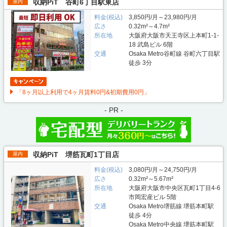
収納PiT 谷町6丁目駅東店
屋内
料金(税込)
3,850円/月～23,980円/月
広さ
0.32m²～4.7m²
所在地
大阪府大阪市天王寺区上本町1-1-
18 武島ビル 6階
交通
Osaka Metro谷町線 谷町六丁目駅
徒歩 3分
「8ヶ月以上利用で4ヶ月賃料0円&初期費用0円」
- PR -
収納PiT 堺筋瓦町1丁目店
屋内
料金(税込)
3,080円/月～24,750円/月
広さ
0.32m²～5.67m²
所在地
大阪府大阪市中央区瓦町1丁目4-6
市岡宏産ビル 5階
交通
Osaka Metro堺筋線 堺筋本町駅
徒歩 4分
Osaka Metro中央線 堺筋本町駅