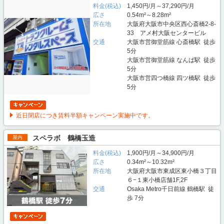
料金(税込)
1,450円/月～37,290円/月
広さ
0.54m²～8.28m²
所在地
大阪府大阪市中央区西心斎橋2-8-
33 アメ村大阪センタービル
交通
大阪市営御堂筋線 心斎橋駅 徒歩
5分
大阪市営御堂筋線 なんば駅 徒歩
5分
大阪市営四つ橋線 四ツ橋駅 徒歩
5分
近日閉店につき賃料半額キャンペーン実施中です。
スペラボ 鶴橋玉造
屋内
料金(税込)
1,900円/月～34,900円/月
広さ
0.34m²～10.32m²
所在地
大阪府大阪市東成区東小橋３丁目
６−１東小橋店舗1F,2F
交通
Osaka Metro千日前線 鶴橋駅 徒
歩 7分