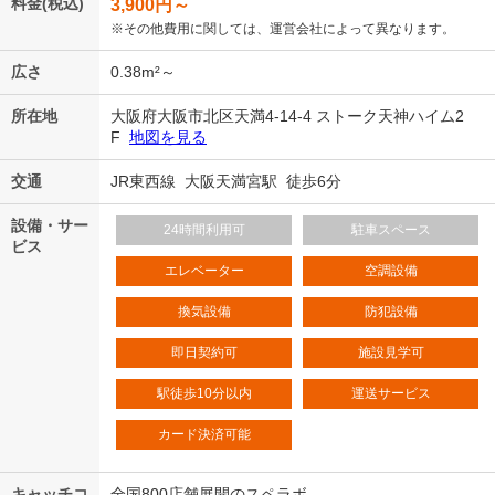
料金(税込)
3,900
円～
※その他費用に関しては、運営会社によって異なります。
広さ
0.38m²～
所在地
大阪府大阪市北区天満4-14-4 ストーク天神ハイム2
F
地図を見る
交通
JR東西線 大阪天満宮駅 徒歩6分
設備・サー
24時間利用可
駐車スペース
ビス
エレベーター
空調設備
換気設備
防犯設備
即日契約可
施設見学可
駅徒歩10分以内
運送サービス
カード決済可能
キャッチコ
全国800店舗展開のスペラボ。