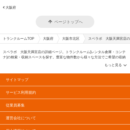
大阪府
ページトップへ
トランクルームTOP
大阪府
大阪市北区
スペラボ 大阪天満宮店の
スペラボ 大阪天満宮店の詳細ページ。トランクルーム[レンタル倉庫・コンテ
ナ]の検索・収納スペースを探す。豊富な物件数から様々な方法でご希望の収納
スペースを簡単に探せるトランクルーム情報サイトです。スペラボ 大阪天満
宮店の住所・最寄りの駅、物件タイプのご紹介や料金表、お得なキャンペーン
情報もあります。気になる物件タイプを見つけたら、メールか電話でお問合せ
が可能です（無料）。
サイトマップ
サービス利用規約
従業員募集
運営会社について