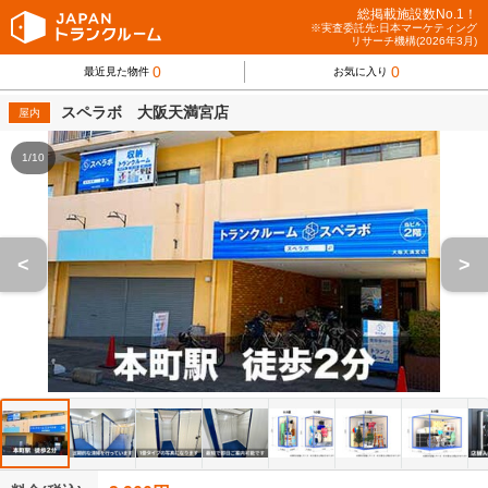
総掲載施設数No.1！
※実査委託先:日本マーケティング
リサーチ機構(2026年3月)
0
0
最近見た物件
お気に入り
スペラボ 大阪天満宮店
屋内
1/10
<
>