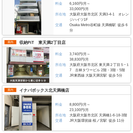
料金
6,160円/月～
33,000円/月
所在地
大阪府大阪市北区 天満3-4-1 オレン
ジハイツ1F
交通
Osaka Metro谷町線 天満橋駅 徒歩 6
分
収納PiT 東天満2丁目店
屋内
料金
3,740円/月～
38,830円/月
所在地
大阪府大阪市北区 東天満２丁目５−１
7 古林タワービル 2階・3階・5階
交通
JR東西線 大阪天満宮駅 徒歩 5分
イナバボックス北天満橋店
屋内
料金
8,800円/月～
23,100円/月
所在地
大阪府大阪市北区 天満橋1-6-18-3階
交通
JR大阪環状線 桜ノ宮駅 徒歩 11分