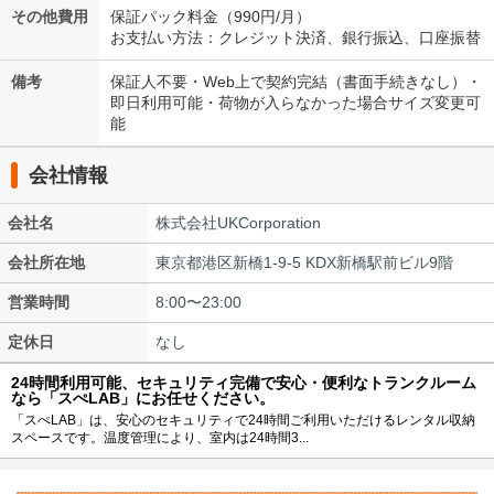
その他費用
保証パック料金（990円/月）
お支払い方法：クレジット決済、銀行振込、口座振替
備考
保証人不要・Web上で契約完結（書面手続きなし）・
即日利用可能・荷物が入らなかった場合サイズ変更可
能
会社情報
会社名
株式会社UKCorporation
会社所在地
東京都港区新橋1-9-5 KDX新橋駅前ビル9階
営業時間
8:00〜23:00
定休日
なし
24時間利用可能、セキュリティ完備で安心・便利なトランクルーム
なら「スぺLAB」にお任せください。
「スぺLAB」は、安心のセキュリティで24時間ご利用いただけるレンタル収納
スペースです。温度管理により、室内は24時間3...