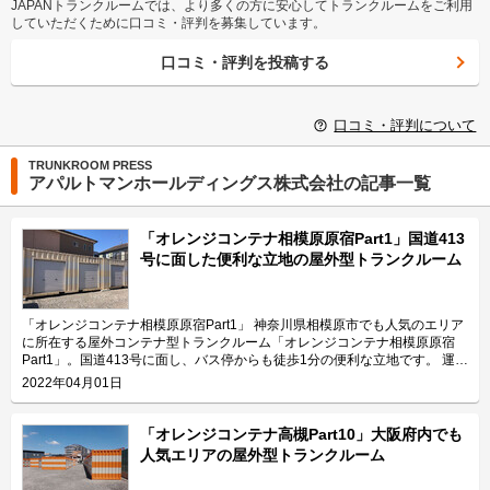
JAPANトランクルームでは、より多くの方に安心してトランクルームをご利用
していただくために口コミ・評判を募集しています。
口コミ・評判を投稿する
口コミ・評判について
TRUNKROOM PRESS
アパルトマンホールディングス株式会社の記事一覧
「オレンジコンテナ相模原原宿Part1」国道413
号に面した便利な立地の屋外型トランクルーム
「オレンジコンテナ相模原原宿Part1」 神奈川県相模原市でも人気のエリア
に所在する屋外コンテナ型トランクルーム「オレンジコンテナ相模原原宿
Part1」。国道413号に面し、バス停からも徒歩1分の便利な立地です。 運営
会社は2003年に関西圏から「オレンジコンテナ」をスタートさせたアパル
2022年04月01日
トマンホールディングス株式会社。お客様の目線に立って事業を展開してい
て、2022年3月現在は15,000室を運営中です。 今回は、アパルトマンホー
ルディングス株式会社が運営している「オレンジコンテナ相模原原宿
「オレンジコンテナ高槻Part10」大阪府内でも
Part1」の特長や利用用途などをご紹介します。 「オレンジコンテナ相模原
人気エリアの屋外型トランクルーム
原宿Part1」の特長を教えてください。 「オレンジコンテナ相模原原宿
Part1」に配置されたコンテナは全て平置きになっておりますので、お客様