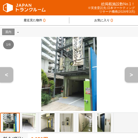
総掲載施設数No.1！
※実査委託先:日本マーケティング
リサーチ機構(2026年3月)
0
0
最近見た物件
お気に入り
-
屋内
1/6
<
>