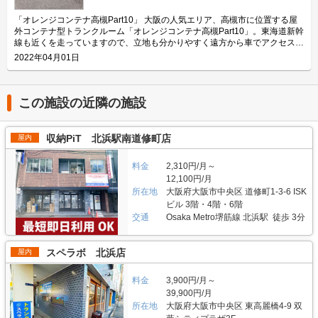
に安全にご利用頂けます。敷地も広いため、車で横付けして荷物を搬入出す
ることも簡単です。国道413号に面しており、八王子バイパスの相原インタ
「オレンジコンテナ高槻Part10」 大阪の人気エリア、高槻市に位置する屋
ーチェンジなどからもアクセスがしやすい立地となっています。また、徒歩
外コンテナ型トランクルーム「オレンジコンテナ高槻Part10」。東海道新幹
1分の距離にある原宿停留所は橋本駅へ向かうバスもありますので、車のな
線も近くを走っていますので、立地も分かりやすく遠方から車でアクセスす
い方でも便利にご利用頂けます。 主にどんな方がご利用されているのでし
る場合も便利です。 運営会社はアパルトマンホールディングス株式会社。
2022年04月01日
ょうか？ 「オレンジコンテナ相模原原宿Part1」の周辺は戸建て住宅が並ぶ
2003年に関西圏からスタートさせた「オレンジコンテナ」は2022年3月現
住宅街となっていますので、こちらにお住まいの方のご利用が大半となって
在、15,000室をお客様の目線に立って展開しています。 今回は、アパルト
います。収納して頂いているものとしては、家具や家電のほか、ご自宅で場
マンホールディングス株式会社が運営している「オレンジコンテナ高槻
所を取ってしまうアウトドア用品などが主となっています。また多くの方の
Part10」の特長や利用用途などをご紹介します。 「オレンジコンテナ高槻
この施設の近隣の施設
生活拠点となっていることもあり、タイヤの収納先としてもご利用頂いてい
Part10」の特長を教えてください。 「オレンジコンテナ高槻Part10」では
ます。車で2分ほどの距離には「オレンジコンテナ相模原久保沢」があり、
コンテナを全て平置きし、それぞれの間隔も広く取っておりますので、車で
こちらは法人のお客様にも人気の施設です。こちらの「オレンジコンテナ相
進入・横付けしやすい構造になっています。そのため、大きい荷物や重ため
収納PiT 北浜駅南道修町店
屋内
模原久保沢」が満室の場合などは、「オレンジコンテナ相模原原宿Part1」
の荷物などの運搬も簡単に行える施設です。また使用しているコンテナは建
へのご案内も可能です。 セキュリティや安全面について教えてください。
築確認を取っておりますので、大切な荷物も安心して収納して頂けます。当
コンテナの各収納スペースは、ドイツ製の頑丈な南京錠によって施錠されて
料金
2,310円/月～
施設が所在する大阪府高槻市はコンテナなどの収納スペースのニーズが非常
います。前面道路は車通りの多い国道ですので、夜間帯でも明るく、人目も
に高いエリアでもあります。 主にどんな方がご利用されているのでしょう
12,100円/月
ありますので安心してご利用頂けます。こちらの店舗でも使用しているコン
か？ 周囲は戸建ての住宅が広がる住宅街となっています。そのため、そち
所在地
大阪府大阪市中央区 道修町1-3-6 ISK
テナは、断熱材を使用し、通気口も設置しておりますので、夏場であっても
らにお住いのお客様が季節物の衣類や家具・家電などを保管しています。ま
ビル 3階・4階・6階
内部の温度は一定程度に抑えることが出来ます。また、施設内のコンテナは
た、近年人気のキャンプ用品などご自宅に保管すると場所を取ってしまうも
交通
Osaka Metro堺筋線 北浜駅 徒歩 3分
全て平置きとなっておりますので、荷物をもって階段を昇り降りするがない
のなどの収納スペースとしてもご利用頂いております。そのほか、法人のお
ため、安全にご利用頂けます。なお、巡回も月に2度行っておりますので、
客様に資材や建材、書類などの保管場所としてもご活用頂いております。府
いつでも清潔な環境で快適にご利用頂けます。 費用や契約について教えて
道や国道など大きな道路に近いという立地からバイク収納スペースも人気で
スペラボ 北浜店
屋内
ください。 「オレンジコンテナ相模原原宿Part1」の収納スペースは、0.8
す。 セキュリティや安全面について教えてください。 「オレンジコンテナ
帖から4.0帖までの5つのサイズとなっており、月額4,400円～23,100円(税
高槻Part10」は月2回の巡回を実施し、敷地内の掃除や点検、備品のチェッ
込)の価格帯でご利用頂けます。またバイク収納スペースは4.0帖で、月額
料金
3,900円/月～
クなどを行っています。またコンテナにはドイツ製の頑丈な鍵を使用してお
23,650円(税込)となっています。初期費用は、年間保証料や事務手数料のほ
りますので、強固なセキュリティと清潔感のある空間で安心して大切のお荷
39,900円/月
か、鍵代、LEDライト代などが掛かりますので、詳細はお問い合わせくださ
物を預けられます。また、コンテナには通気口を2か所設置し、断熱材も使
所在地
大阪府大阪市中央区 東高麗橋4-9 双
い。支払い方法は、クレジットカード決済もしくは口座振替をご選択頂けま
用しておりますので、屋外型コンテナではありますが、温度や湿度を一定に