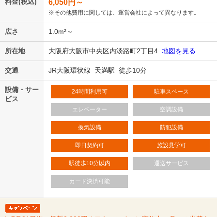
料金(税込)
6,050
円～
※その他費用に関しては、運営会社によって異なります。
広さ
1.0m²～
所在地
大阪府大阪市中央区内淡路町2丁目4
地図を見る
交通
JR大阪環状線 天満駅 徒歩10分
設備・サー
24時間利用可
駐車スペース
ビス
エレベーター
空調設備
換気設備
防犯設備
即日契約可
施設見学可
駅徒歩10分以内
運送サービス
カード決済可能