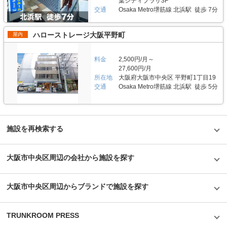
葉シティプラザ3F
す。口座振替の場合、契約金のみ銀行振込で、それ以降は自動振り替えとな
保つことが出来ます。敷地内のコンテナは全て平置きでゆとりをもって配置
交通
Osaka Metro堺筋線 北浜駅 徒歩 7分
ります。時期によってお得なキャンペーンなども実施しております。詳細情
しておりますので、車を横付けしての荷物の出し入れも簡単です。 費用や
報はLIFULLトランクルームのHPをご覧ください。24時間対応可能なWEB
契約について教えてください。 月額4,840円～19,250円(税込)の価格帯でご
契約もおすすめです。 編集後記 今回取材した「オレンジコンテナ相模原原
利用頂けます。バイク収納スペースもあり、こちらは月額10,175円～
ハローストレージ大阪平野町
屋内
宿Part1」は先行して周辺エリアに出店した「オレンジコンテナ相模原久保
19,800円(税込)の価格帯となっています。初期費用としては、保証料や南京
沢」の人気を受けて出店したとのことだった。このようにお客様の声に積極
錠代、事務手数料などが掛かります。クレジットカード決済もしくは口座振
的に応えることができるのは、2003年から約20年に渡ってトランクルーム
替にてお支払い頂けます。口座振替の場合、契約金のみ銀行振込で、それ以
料金
2,500円/月～
を運営し続けているアパルトマンホールディングス株式会社ならではの蓄積
降は自動振り替えとなります。時期によってお得なキャンペーンなども実施
27,600円/月
の賜物だろうと思った。「オレンジコンテナ相模原原宿Part1」は国道に面
しますので、ご契約の前にLIFULLトランクルームのHPをご覧ください。24
しており、八王子バイパスからのアクセスも良く、さらにはバス停も近いた
所在地
大阪府大阪市中央区 平野町1丁目19
時間対応可能なWEB契約もおすすめです。 編集後記 「オレンジコンテナ高
め、荷物の大小問わずどんな方でも使いやすい施設だと感じた。またアパル
交通
Osaka Metro堺筋線 北浜駅 徒歩 5分
槻Part10」が所在する大阪府高槻市は、府内でも人気のエリアだそうだ。と
トマンホールディングス株式会社では運搬業者と連携し、荷物の搬入や搬
いうのも、高槻市は建築確認取得のためのハードルが高く、ニーズの割に出
出、処分についてのサポートも提供しているため、車を持っていない方でも
店が困難なためだという。東海道新幹線の高架下にあたり、周辺には大阪府
気軽に利用できるようになっている。
道や国道も通っているため非常に分かりやすい立地となっている。さらに敷
地は広々としており、コンテナは全て平置きなので家具や家電、機材などの
大きい荷物であっても車で横付けして搬入出が可能なため個人の方にも法人
施設を再検索する
の方にもおすすめできる施設であった。
大阪市中央区周辺の会社から施設を探す
大阪市中央区周辺からブランドで施設を探す
TRUNKROOM PRESS