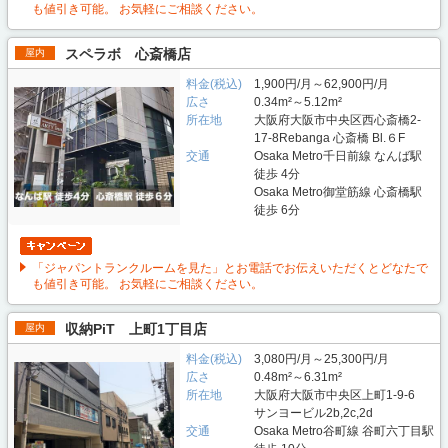
も値引き可能。 お気軽にご相談ください。
スペラボ 心斎橋店
屋内
料金(税込)
1,900円/月～62,900円/月
広さ
0.34m²～5.12m²
所在地
大阪府大阪市中央区西心斎橋2-
17-8Rebanga 心斎橋 Bl.６F
交通
Osaka Metro千日前線 なんば駅
徒歩 4分
Osaka Metro御堂筋線 心斎橋駅
徒歩 6分
「ジャパントランクルームを見た」とお電話でお伝えいただくとどなたで
も値引き可能。 お気軽にご相談ください。
収納PiT 上町1丁目店
屋内
料金(税込)
3,080円/月～25,300円/月
広さ
0.48m²～6.31m²
所在地
大阪府大阪市中央区上町1-9-6
サンヨービル2b,2c,2d
交通
Osaka Metro谷町線 谷町六丁目駅