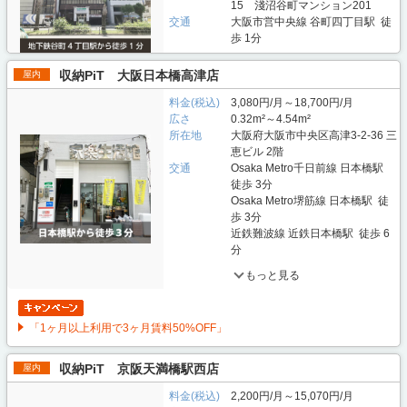
15 淺沼谷町マンション201
交通
大阪市営中央線 谷町四丁目駅 徒
歩 1分
収納PiT 大阪日本橋高津店
屋内
料金(税込)
3,080円/月～18,700円/月
広さ
0.32m²～4.54m²
所在地
大阪府大阪市中央区高津3-2-36 三
恵ビル 2階
交通
Osaka Metro千日前線 日本橋駅
徒歩 3分
Osaka Metro堺筋線 日本橋駅 徒
歩 3分
近鉄難波線 近鉄日本橋駅 徒歩 6
分
もっと見る
「1ヶ月以上利用で3ヶ月賃料50%OFF」
収納PiT 京阪天満橋駅西店
屋内
料金(税込)
2,200円/月～15,070円/月