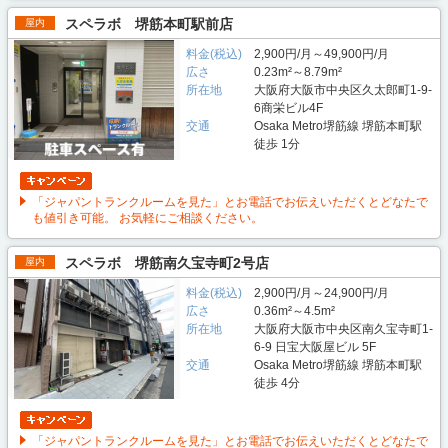
スペラボ 堺筋本町駅前店
屋内
料金(税込)
2,900円/月～49,900円/月
広さ
0.23m²～8.79m²
所在地
大阪府大阪市中央区久太郎町1-9-
6商栄ビル4F
交通
Osaka Metro堺筋線 堺筋本町駅
徒歩 1分
「ジャパントランクルームを見た」とお電話でお伝えいただくとどなたで
も値引き可能。 お気軽にご相談ください。
スペラボ 堺筋南久宝寺町2号店
屋内
料金(税込)
2,900円/月～24,900円/月
広さ
0.36m²～4.5m²
所在地
大阪府大阪市中央区南久宝寺町1-
6-9 日宝大阪屋ビル 5F
交通
Osaka Metro堺筋線 堺筋本町駅
徒歩 4分
「ジャパントランクルームを見た」とお電話でお伝えいただくとどなたで