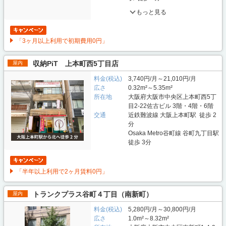
もっと見る
「3ヶ月以上利用で初期費用0円」
収納PiT 上本町西5丁目店
屋内
料金(税込)
3,740円/月～21,010円/月
広さ
0.32m²～5.35m²
所在地
大阪府大阪市中央区上本町西5丁
目2-22佐古ビル 3階・4階・6階
交通
近鉄難波線 大阪上本町駅 徒歩 2
分
Osaka Metro谷町線 谷町九丁目駅
徒歩 3分
「半年以上利用で2ヶ月賃料0円」
トランクプラス谷町４丁目（南新町）
屋内
料金(税込)
5,280円/月～30,800円/月
広さ
1.0m²～8.32m²