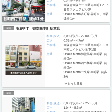
広さ
0.34m²～6.47m²
所在地
大阪府大阪市中央区内本町1-2-15
谷四スクエアビル5F
交通
Osaka Metro谷町線 谷町四丁目駅
徒歩 1分
収納PiT 御堂筋本町駅東店
屋内
料金(税込)
3,080円/月～22,000円/月
広さ
0.32m²～4.7m²
所在地
大阪府大阪市中央区南本町3ｰ3ｰ9
本町エイトビル 地下1階
交通
Osaka Metro御堂筋線 本町駅 徒
歩 2分
Osaka Metro四つ橋線 本町駅 徒
歩 2分
Osaka Metro中央線 本町駅 徒歩
2分
もっと見る
-
屋内
料金(税込)
6,050円/月～19,250円/月
広さ
1.0m²～5.7m²