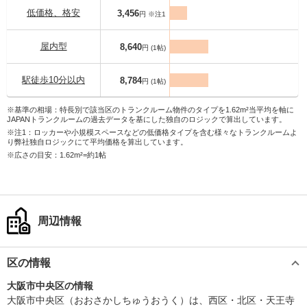
低価格、格安
3,456
円 ※注1
屋内型
8,640
円 (1帖)
駅徒歩10分以内
8,784
円 (1帖)
※基準の相場：特長別で該当区のトランクルーム物件のタイプを1.62m²当平均を軸に
JAPANトランクルームの過去データを基にした独自のロジックで算出しています。
※注1：ロッカーや小規模スペースなどの低価格タイプを含む様々なトランクルームよ
り弊社独自ロジックにて平均価格を算出しています。
※広さの目安：1.62m²=約1帖
周辺情報
区の情報
大阪市中央区の情報
大阪市中央区（おおさかしちゅうおうく）は、西区・北区・天王寺