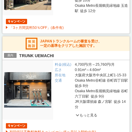
徒歩 10分
Osaka Metro長堀鶴見緑地線 玉造
駅 徒歩 12分
「3ヶ月間賃料50％OFF」(条件有)
JAPANトランクルームの審査を受け、
一定の基準をクリアした施設です。
TRUNK UEMACHI
屋内
料金(税込)
4,700円/月～25,760円/月
広さ
0.91m²～4.60m²
所在地
大阪府大阪市中央区上町1-15-33
交通
Osaka Metro谷町線 谷町四丁目駅
徒歩 8分
Osaka Metro長堀鶴見緑地線 谷町
六丁目駅 徒歩 9分
JR大阪環状線 森ノ宮駅 徒歩 14
分
もっと見る