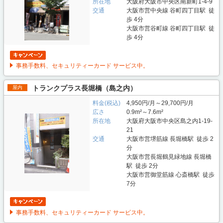
所在地
大阪府大阪市中央区南新町1-4-9
交通
大阪市営中央線 谷町四丁目駅 徒
歩 4分
大阪市営谷町線 谷町四丁目駅 徒
歩 4分
事務手数料、セキュリティーカード サービス中。
トランクプラス長堀橋（島之内）
屋内
料金(税込)
4,950円/月～29,700円/月
広さ
0.9m²～7.6m²
所在地
大阪府大阪市中央区島之内1-19-
21
交通
大阪市営堺筋線 長堀橋駅 徒歩 2
分
大阪市営長堀鶴見緑地線 長堀橋
駅 徒歩 2分
大阪市営御堂筋線 心斎橋駅 徒歩
7分
事務手数料、セキュリティーカード サービス中。