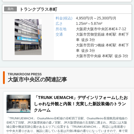
トランクプラス本町
屋内
料金(税込)
4,950円/月～25,300円/月
広さ
1.25m²～5.87m²
所在地
大阪府大阪市中央区本町4-7-12
交通
大阪市営御堂筋線 本町駅 本町下
車 徒歩 3分
大阪市営四つ橋線 本町駅 本町下
車 徒歩 3分
大阪市営中央線 本町駅 徒歩 3分
TRUNKROOM PRESS
大阪市中央区の関連記事
「TRUNK UEMACHI」デザインリフォームしたお
しゃれな外観と内装！充実した新設装備のトラン
クルーム
「TRUNKUEMACHI」 OsakaMetro谷町線の谷町四丁目駅、OsakaMetro長堀鶴見緑地線の
谷町六丁目駅、JR大阪環状線の森ノ宮駅、JR大阪環状線の玉造駅に囲まれ、周辺には大阪
城公園や難波宮跡公園があるエリアに位置する「TRUNKUEMACHI」。周辺には長堀通り
や中央大通りがあり、施設に面している道は片側1車線の通りになっていますので、車で荷