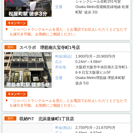
シャンクレール谷町201号室
交通
Osaka Metro長堀鶴見緑地線 松屋
町駅 徒歩 3分
「ジャパントランクルームを見た」とお電話でお伝えいただくとどなたで
も値引き可能。 お気軽にご相談ください。
スペラボ 堺筋南久宝寺町1号店
屋内
料金(税込)
1,900円/月～20,900円/月
広さ
0.24m²～4.08m²
所在地
大阪府大阪市中央区南久宝寺町1-
6-9 日宝大阪屋ビル5F
交通
Osaka Metro堺筋線 堺筋本町駅
徒歩 5分
「ジャパントランクルームを見た」とお電話でお伝えいただくとどなたで
も値引き可能。 お気軽にご相談ください。
収納PiT 北浜道修町1丁目店
屋内
料金(税込)
2,750円/月～21,670円/月
広さ
0.49m²～6.97m²