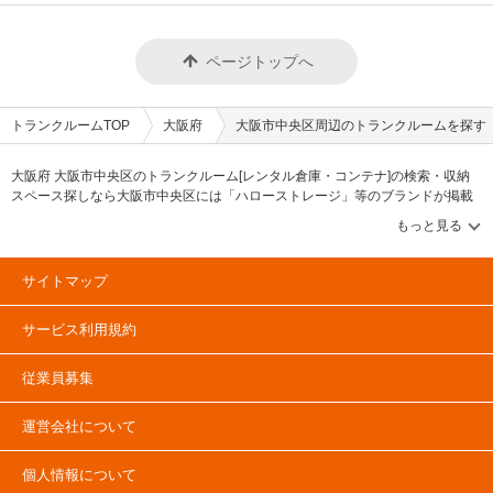
ページトップへ
トランクルームTOP
大阪府
大阪市中央区周辺のトランクルームを探す
大阪府 大阪市中央区のトランクルーム[レンタル倉庫・コンテナ]の検索・収納
スペース探しなら大阪市中央区には「ハローストレージ」等のブランドが掲載
されています。借りたい地域から探して、広さ・料金[賃料]・セキュリティ・空
調完備・24時間出し入れ可能などの希望条件で絞込み！豊富な物件数から様々
な方法でご希望の収納スペースを簡単に探せるトランクルーム情報サイトで
す。大阪市中央区で気になるトランクルームを見つけたら、メールか電話でお
サイトマップ
問合せが可能です（無料）。
サービス利用規約
従業員募集
運営会社について
個人情報について