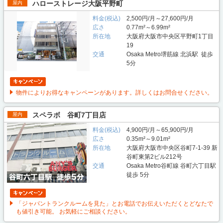
ハローストレージ大阪平野町
屋内
料金(税込)
2,500円/月～27,600円/月
広さ
0.77m²～6.99m²
所在地
大阪府大阪市中央区平野町1丁目
19
交通
Osaka Metro堺筋線 北浜駅 徒歩
5分
物件によりお得なキャンペーンがあります。詳しくはお問合せください。
スペラボ 谷町7丁目店
屋内
料金(税込)
4,900円/月～65,900円/月
広さ
0.35m²～9.01m²
所在地
大阪府大阪市中央区谷町7-1-39 新
谷町東第2ビル212号
交通
Osaka Metro谷町線 谷町六丁目駅
徒歩 5分
「ジャパントランクルームを見た」とお電話でお伝えいただくとどなたで
も値引き可能。 お気軽にご相談ください。