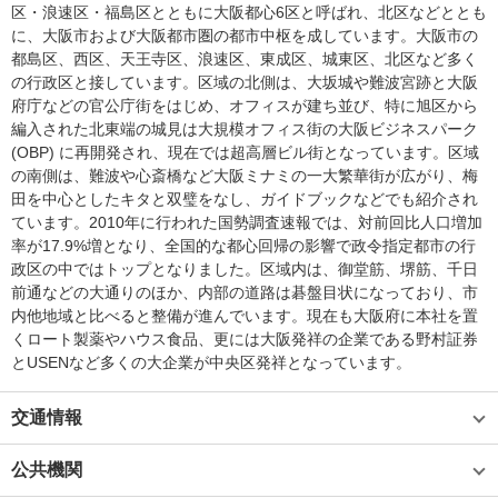
区・浪速区・福島区とともに大阪都心6区と呼ばれ、北区などととも
に、大阪市および大阪都市圏の都市中枢を成しています。大阪市の
都島区、西区、天王寺区、浪速区、東成区、城東区、北区など多く
の行政区と接しています。区域の北側は、大坂城や難波宮跡と大阪
府庁などの官公庁街をはじめ、オフィスが建ち並び、特に旭区から
編入された北東端の城見は大規模オフィス街の大阪ビジネスパーク
(OBP) に再開発され、現在では超高層ビル街となっています。区域
の南側は、難波や心斎橋など大阪ミナミの一大繁華街が広がり、梅
田を中心としたキタと双璧をなし、ガイドブックなどでも紹介され
ています。2010年に行われた国勢調査速報では、対前回比人口増加
率が17.9%増となり、全国的な都心回帰の影響で政令指定都市の行
政区の中ではトップとなりました。区域内は、御堂筋、堺筋、千日
前通などの大通りのほか、内部の道路は碁盤目状になっており、市
内他地域と比べると整備が進んでいます。現在も大阪府に本社を置
くロート製薬やハウス食品、更には大阪発祥の企業である野村証券
とUSENなど多くの大企業が中央区発祥となっています。
交通情報
公共機関