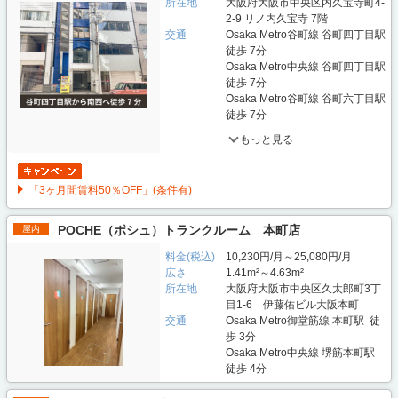
所在地
大阪府大阪市中央区内久宝寺町4-
2-9 リノ内久宝寺 7階
交通
Osaka Metro谷町線 谷町四丁目駅
徒歩 7分
Osaka Metro中央線 谷町四丁目駅
徒歩 7分
Osaka Metro谷町線 谷町六丁目駅
徒歩 7分
もっと見る
「3ヶ月間賃料50％OFF」(条件有)
POCHE（ポシュ）トランクルーム 本町店
屋内
料金(税込)
10,230円/月～25,080円/月
広さ
1.41m²～4.63m²
所在地
大阪府大阪市中央区久太郎町3丁
目1-6 伊藤佑ビル大阪本町
交通
Osaka Metro御堂筋線 本町駅 徒
歩 3分
Osaka Metro中央線 堺筋本町駅
徒歩 4分