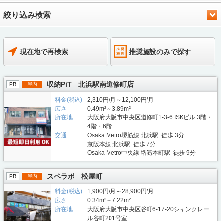
絞り込み検索
現在地で再検索
推奨施設のみで探す
収納PiT 北浜駅南道修町店
PR
屋内
料金(税込)
2,310円/月～12,100円/月
広さ
0.49m²～3.89m²
所在地
大阪府大阪市中央区道修町1-3-6 ISKビル 3階・
4階・6階
交通
Osaka Metro堺筋線 北浜駅 徒歩 3分
京阪本線 北浜駅 徒歩 7分
Osaka Metro中央線 堺筋本町駅 徒歩 9分
スペラボ 松屋町
PR
屋内
料金(税込)
1,900円/月～28,900円/月
広さ
0.34m²～7.22m²
所在地
大阪府大阪市中央区谷町6-17-20シャンクレー
ル谷町201号室