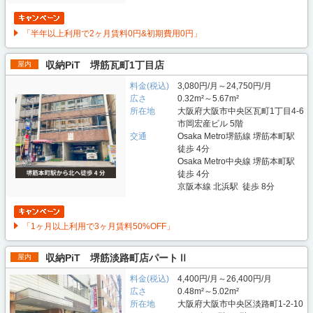
「半年以上利用で2ヶ月賃料0円&初期費用0円」
収納PiT 堺筋瓦町1丁目店
屋内
料金(税込)
3,080円/月～24,750円/月
広さ
0.32m²～5.67m²
所在地
大阪府大阪市中央区瓦町1丁目4-6
市岡宏産ビル 5階
交通
Osaka Metro堺筋線 堺筋本町駅
徒歩 4分
Osaka Metro中央線 堺筋本町駅
徒歩 4分
京阪本線 北浜駅 徒歩 8分
「1ヶ月以上利用で3ヶ月賃料50%OFF」
収納PiT 堺筋淡路町店パートⅡ
屋内
料金(税込)
4,400円/月～26,400円/月
広さ
0.48m²～5.02m²
所在地
大阪府大阪市中央区淡路町1-2-10