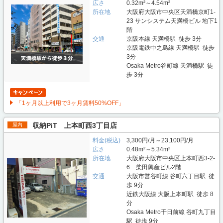
広さ
0.32m²～4.54m²
所在地
大阪府大阪市中央区天満橋京町1-
23 サンシステム天満橋ビル 地下1
階
交通
京阪本線 天満橋駅 徒歩 3分
京阪電鉄中之島線 天満橋駅 徒歩
3分
Osaka Metro谷町線 天満橋駅 徒
歩 3分
「1ヶ月以上利用で3ヶ月賃料50%OFF」
収納PiT 上本町西3丁目店
屋内
料金(税込)
3,300円/月～23,100円/月
広さ
0.48m²～5.34m²
所在地
大阪府大阪市中央区上本町西3-2-
6 柴田興産ビル2階
交通
大阪市営谷町線 谷町六丁目駅 徒
歩 9分
近鉄大阪線 大阪上本町駅 徒歩 8
分
Osaka Metro千日前線 谷町九丁目
駅 徒歩 9分