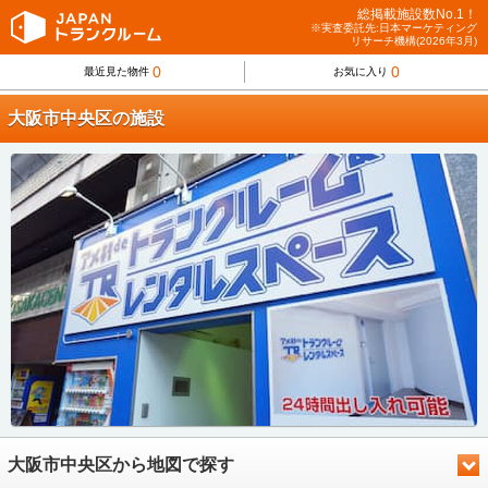
総掲載施設数No.1！
※実査委託先:日本マーケティング
リサーチ機構(2026年3月)
0
0
最近見た物件
お気に入り
大阪市中央区の施設
大阪市中央区から地図で探す