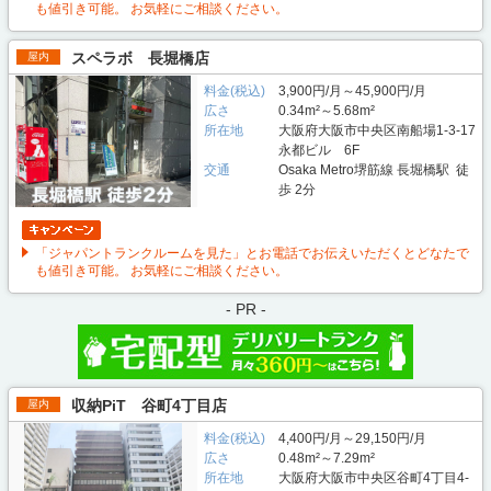
も値引き可能。 お気軽にご相談ください。
スペラボ 長堀橋店
屋内
料金(税込)
3,900円/月～45,900円/月
広さ
0.34m²～5.68m²
所在地
大阪府大阪市中央区南船場1-3-17
永都ビル 6F
交通
Osaka Metro堺筋線 長堀橋駅 徒
歩 2分
「ジャパントランクルームを見た」とお電話でお伝えいただくとどなたで
も値引き可能。 お気軽にご相談ください。
- PR -
収納PiT 谷町4丁目店
屋内
料金(税込)
4,400円/月～29,150円/月
広さ
0.48m²～7.29m²
所在地
大阪府大阪市中央区谷町4丁目4-