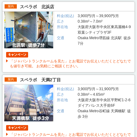
スペラボ 北浜店
屋内
料金(税込)
3,900円/月～39,900円/月
広さ
0.38m²～7.0m²
所在地
大阪府大阪市中央区東高麗橋4-9
双葉シティプラザ3F
交通
Osaka Metro堺筋線 北浜駅 徒歩
7分
「ジャパントランクルームを見た」とお電話でお伝えいただくとどなたで
も値引き可能。 お気軽にご相談ください。
スペラボ 天満2丁目
屋内
料金(税込)
3,900円/月～31,900円/月
広さ
0.38m²～4.65m²
所在地
大阪府大阪市中央区平野町1-2-6
ダイアパレス大手前6F
交通
Osaka Metro谷町線 天満橋駅 徒
歩 3分
「ジャパントランクルームを見た」とお電話でお伝えいただくとどなたで