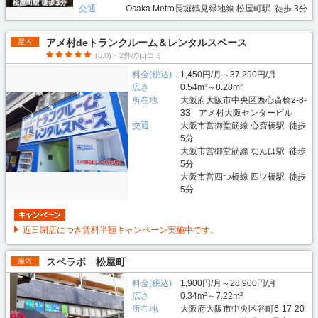
交通
Osaka Metro長堀鶴見緑地線 松屋町駅 徒歩 3分
アメ村deトランクルーム＆レンタルスペース
屋内
(5.0)・2件の口コミ
料金(税込)
1,450円/月～37,290円/月
広さ
0.54m²～8.28m²
所在地
大阪府大阪市中央区西心斎橋2-8-
33 アメ村大阪センタービル
交通
大阪市営御堂筋線 心斎橋駅 徒歩
5分
大阪市営御堂筋線 なんば駅 徒歩
5分
大阪市営四つ橋線 四ツ橋駅 徒歩
5分
近日閉店につき賃料半額キャンペーン実施中です。
スペラボ 松屋町
屋内
料金(税込)
1,900円/月～28,900円/月
広さ
0.34m²～7.22m²
所在地
大阪府大阪市中央区谷町6-17-20