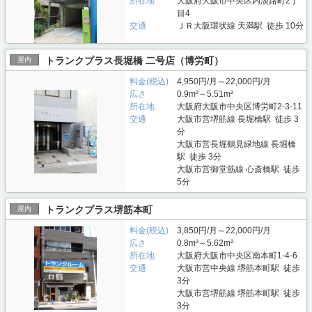
所在地
大阪府大阪市中央区内淡路町2丁
目4
交通
ＪＲ大阪環状線 天満駅 徒歩 10分
トランクプラス長堀橋 二号店（博労町）
屋内
料金(税込)
4,950円/月～22,000円/月
広さ
0.9m²～5.51m²
所在地
大阪府大阪市中央区博労町2-3-11
交通
大阪市営堺筋線 長堀橋駅 徒歩 3
分
大阪市営長堀鶴見緑地線 長堀橋
駅 徒歩 3分
大阪市営御堂筋線 心斎橋駅 徒歩
5分
トランクプラス堺筋本町
屋内
料金(税込)
3,850円/月～22,000円/月
広さ
0.8m²～5.62m²
所在地
大阪府大阪市中央区南本町1-4-6
交通
大阪市営中央線 堺筋本町駅 徒歩
3分
大阪市営堺筋線 堺筋本町駅 徒歩
3分