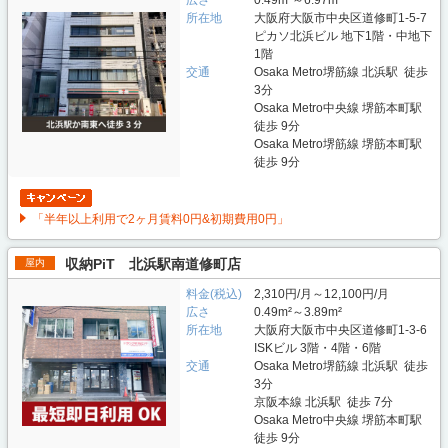
所在地
大阪府大阪市中央区道修町1-5-7
ピカソ北浜ビル 地下1階・中地下
1階
交通
Osaka Metro堺筋線 北浜駅 徒歩
3分
Osaka Metro中央線 堺筋本町駅
徒歩 9分
Osaka Metro堺筋線 堺筋本町駅
徒歩 9分
「半年以上利用で2ヶ月賃料0円&初期費用0円」
収納PiT 北浜駅南道修町店
屋内
料金(税込)
2,310円/月～12,100円/月
広さ
0.49m²～3.89m²
所在地
大阪府大阪市中央区道修町1-3-6
ISKビル 3階・4階・6階
交通
Osaka Metro堺筋線 北浜駅 徒歩
3分
京阪本線 北浜駅 徒歩 7分
Osaka Metro中央線 堺筋本町駅
徒歩 9分