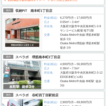
初回保証手数料無料キャンペーン (6ヶ月以上契約の方)
収納PiT 南本町1丁目店
屋内
料金(税込)
6,270円/月～17,600円/月
広さ
0.65m²～3.4m²
所在地
大阪府大阪市中央区南本町1-3-9
サンコービル船場 地下1階
交通
Osaka Metro中央線 堺筋本町駅
徒歩 1分
Osaka Metro堺筋線 堺筋本町駅
徒歩 1分
スペラボ 堺筋南本町2丁目店
屋内
料金(税込)
4,900円/月～56,900円/月
広さ
0.38m²～7.5m²
所在地
大阪府大阪市中央区南本町2-3-12
EDGE本町ビルB1
交通
Osaka Metro中央線 本町駅 徒歩
3分
スペラボ 谷町四丁目駅前店
屋内
料金(税込)
2,900円/月～69,900円/月