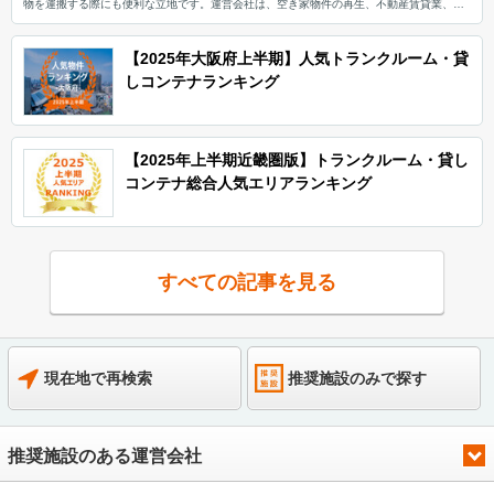
物を運搬する際にも便利な立地です。運営会社は、空き家物件の再生、不動産賃貸業、リ
フォーム企画やデザインについてのコンサルティングを行っている、magico(マジコ)株式
会社です。今回は「TRUNKUEMACHI」の特長や利用用途などをご紹介致します。
「TRUNKUEMACHI」の特長を教えてください。 「TRUNKUEMACHI」は、デザインリフ
【2025年大阪府上半期】人気トランクルーム・貸
ォームして作ったおしゃれなトランクルームです。外観や内装など当社のデザイナーが設
しコンテナランキング
計しています。大切な荷物を安心して保管頂けるように、防犯カメラ7台とモニターを設置
しておりセキュリティサービスが充実しています。本ビルの1F～5Fまでがトランクルーム
になります。また当社の事務所は同じ建物内にありますので、お気軽に内見(無料)のご希望
をいただけます。（動画撮影でのご案内も可能） 主にどんな方がご利用されているのでし
ょうか？ 「TRUNKUEMACHI」は、中央区上町にあり、周辺には大阪城公園や難波宮跡公
【2025年上半期近畿圏版】トランクルーム・貸し
園など公園が豊富にあり、タワーマンションを含めたマンションを中心とした住居が多
く、落ち着いた街のエリアです。そのため、周辺エリアの個人の方がご自宅の荷物を保管
コンテナ総合人気エリアランキング
するためにご利用いただくケースが多いです。 1Fの店頭が電動アシスト自転車（LUUP）
のポート設置場所になっていまして、電動アシスト自転車を借りる方が、こちらにトラン
クルームがあることを知っていただく機会になり、借りていただいたケースもあります。
セキュリティや安全面について教えてください。 365日24時間のご利用を安心して荷物を
保管できるように、1F施設入口の鍵と区画ごとに鍵を設置し、7台の防犯カメラとモニタ
ーを完備しております。当社事務所が同施設ビル内にあるため、万が一のトラブルやご質
すべての記事を見る
問にも対応しやすい環境が整っています。また施設の清掃や巡回を週に1度行っており、防
犯面や清掃面も含めご安心ください。この他の設備としては、荷物運搬用の台車を貸し出
ししており、エレベータを完備しておりますので重たい荷物を台車にて運ぶことが可能で
す。 費用や契約について教えてください。 広さは0.6畳から2.6畳まで、賃料帯は月額
4,700円(税込)から23,210円(税込)までの大中小規模のトランクルームをご用意しておりま
す。敷金や礼金の初期費用や管理費などはかかりませんので、お気軽にご利用をご検討い
ただけます。契約に関しましては、WEB契約が可能ですので契約に伴う郵送での手続き等
現在地で再検索
推奨施設のみで探す
はありません。（ご契約後の鍵は郵送になります）紙ベースでのご契約手続きも可能です
のでお気軽にご相談ください。お支払いに関しましては、クレジットカード・口座引落の
どちらかになります。※2022/11/8時点 編集後記 magico(マジコ)株式会社は、空き家物件
が持つ懐かしさや味に着目し、物件の個性を活かしたお洒落なデザインを作り上げる企業
であり、そのコンセプトが「TRUNKUEMACHI」の施設入口外観より早々に感じられまし
推奨施設のある運営会社
た。また、施設室内の内装に関しても上品で落ち着いた印象を受ける。 同じ建物内に事務
所があることから、設備面だけでないセキュリティ面や管理体制においても安心感があ