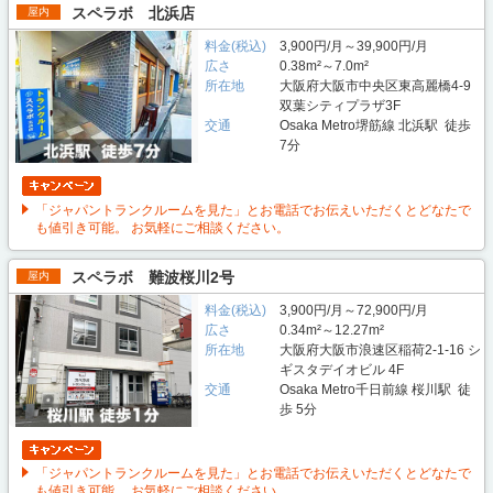
スペラボ 北浜店
屋内
料金(税込)
3,900円/月～39,900円/月
広さ
0.38m²～7.0m²
所在地
大阪府大阪市中央区東高麗橋4-9
双葉シティプラザ3F
交通
Osaka Metro堺筋線 北浜駅 徒歩
7分
「ジャパントランクルームを見た」とお電話でお伝えいただくとどなたで
も値引き可能。 お気軽にご相談ください。
スペラボ 難波桜川2号
屋内
料金(税込)
3,900円/月～72,900円/月
広さ
0.34m²～12.27m²
所在地
大阪府大阪市浪速区稲荷2-1-16 シ
ギスタデイオビル 4F
交通
Osaka Metro千日前線 桜川駅 徒
歩 5分
「ジャパントランクルームを見た」とお電話でお伝えいただくとどなたで
も値引き可能。 お気軽にご相談ください。