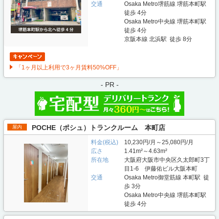
交通
Osaka Metro堺筋線 堺筋本町駅
徒歩 4分
Osaka Metro中央線 堺筋本町駅
徒歩 4分
京阪本線 北浜駅 徒歩 8分
「1ヶ月以上利用で3ヶ月賃料50%OFF」
- PR -
POCHE（ポシュ）トランクルーム 本町店
屋内
料金(税込)
10,230円/月～25,080円/月
広さ
1.41m²～4.63m²
所在地
大阪府大阪市中央区久太郎町3丁
目1-6 伊藤佑ビル大阪本町
交通
Osaka Metro御堂筋線 本町駅 徒
歩 3分
Osaka Metro中央線 堺筋本町駅
徒歩 4分