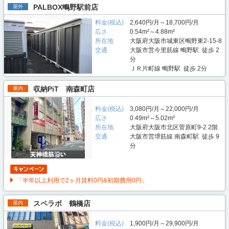
PALBOX鴫野駅前店
屋外
料金(税込)
2,640円/月～18,700円/月
広さ
0.54m²～4.88m²
所在地
大阪府大阪市城東区鴫野東2-15-8
交通
大阪市営今里筋線 鴫野駅 徒歩 2
分
ＪＲ片町線 鴫野駅 徒歩 2分
収納PiT 南森町店
屋内
料金(税込)
3,080円/月～22,000円/月
広さ
0.49m²～5.02m²
所在地
大阪府大阪市北区菅原町9-2 2階
交通
大阪市営堺筋線 南森町駅 徒歩 9
分
「半年以上利用で2ヶ月賃料0円&初期費用0円」
スペラボ 鶴橋店
屋内
料金(税込)
1,900円/月～29,900円/月