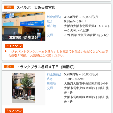
スペラボ 大阪天満宮店
屋内
料金(税込)
3,900円/月～30,900円/月
広さ
0.38m²～5.94m²
所在地
大阪府大阪市北区天満4-14-4 スト
ーク天神ハイム2F
交通
JR東西線 大阪天満宮駅 徒歩 6分
「ジャパントランクルームを見た」とお電話でお伝えいただくとどなたで
も値引き可能。 お気軽にご相談ください。
トランクプラス谷町４丁目（南新町）
屋内
料金(税込)
5,280円/月～30,800円/月
広さ
1.0m²～8.32m²
所在地
大阪府大阪市中央区南新町1-4-9
交通
大阪市営中央線 谷町四丁目駅 徒
歩 4分
大阪市営谷町線 谷町四丁目駅 徒
歩 4分