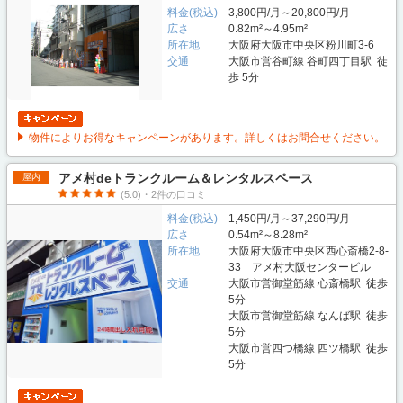
料金(税込)
3,800円/月～20,800円/月
広さ
0.82m²～4.95m²
所在地
大阪府大阪市中央区粉川町3-6
交通
大阪市営谷町線 谷町四丁目駅 徒
歩 5分
物件によりお得なキャンペーンがあります。詳しくはお問合せください。
アメ村deトランクルーム＆レンタルスペース
屋内
(5.0)・2件の口コミ
料金(税込)
1,450円/月～37,290円/月
広さ
0.54m²～8.28m²
所在地
大阪府大阪市中央区西心斎橋2-8-
33 アメ村大阪センタービル
交通
大阪市営御堂筋線 心斎橋駅 徒歩
5分
大阪市営御堂筋線 なんば駅 徒歩
5分
大阪市営四つ橋線 四ツ橋駅 徒歩
5分