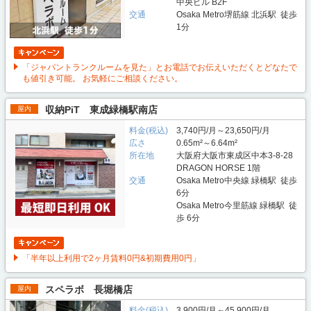
中央ビル B2F
交通
Osaka Metro堺筋線 北浜駅 徒歩
1分
「ジャパントランクルームを見た」とお電話でお伝えいただくとどなたで
も値引き可能。 お気軽にご相談ください。
収納PiT 東成緑橋駅南店
屋内
料金(税込)
3,740円/月～23,650円/月
広さ
0.65m²～6.64m²
所在地
大阪府大阪市東成区中本3-8-28
DRAGON HORSE 1階
交通
Osaka Metro中央線 緑橋駅 徒歩
6分
Osaka Metro今里筋線 緑橋駅 徒
歩 6分
「半年以上利用で2ヶ月賃料0円&初期費用0円」
スペラボ 長堀橋店
屋内
料金(税込)
3,900円/月～45,900円/月