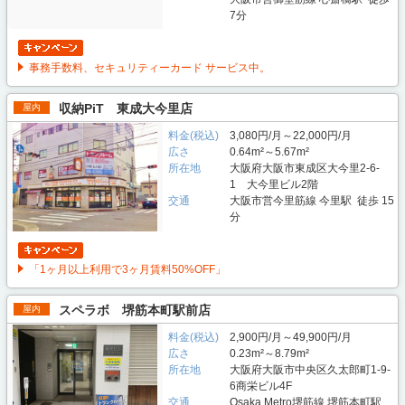
7分
事務手数料、セキュリティーカード サービス中。
収納PiT 東成大今里店
屋内
料金(税込)
3,080円/月～22,000円/月
広さ
0.64m²～5.67m²
所在地
大阪府大阪市東成区大今里2-6-
1 大今里ビル2階
交通
大阪市営今里筋線 今里駅 徒歩 15
分
「1ヶ月以上利用で3ヶ月賃料50%OFF」
スペラボ 堺筋本町駅前店
屋内
料金(税込)
2,900円/月～49,900円/月
広さ
0.23m²～8.79m²
所在地
大阪府大阪市中央区久太郎町1-9-
6商栄ビル4F
交通
Osaka Metro堺筋線 堺筋本町駅