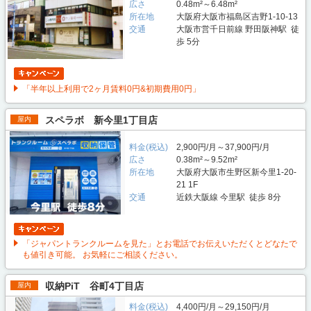
広さ
0.48m²～6.48m²
所在地
大阪府大阪市福島区吉野1-10-13
交通
大阪市営千日前線 野田阪神駅 徒
歩 5分
「半年以上利用で2ヶ月賃料0円&初期費用0円」
スペラボ 新今里1丁目店
屋内
料金(税込)
2,900円/月～37,900円/月
広さ
0.38m²～9.52m²
所在地
大阪府大阪市生野区新今里1-20-
21 1F
交通
近鉄大阪線 今里駅 徒歩 8分
「ジャパントランクルームを見た」とお電話でお伝えいただくとどなたで
も値引き可能。 お気軽にご相談ください。
収納PiT 谷町4丁目店
屋内
料金(税込)
4,400円/月～29,150円/月