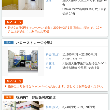
交通
近鉄大阪線 大阪上本町駅 徒歩 10
分
Osaka Metro谷町線 谷町六丁目駅
徒歩 14分
最大2ヵ月0円キャンペーン 対象：2026年3月1日以降のご契約で、12ヶ
月以上継続してご利用のお客様
ハローストレージ今里J
屋外
料金(税込)
11,900円/月～22,900円/月
広さ
2.8m²～5.61m²
所在地
大阪府大阪市生野区新今里4-7-18
交通
近鉄大阪線 今里駅 徒歩 5分
物件によりお得なキャンペーンがあります。詳しくはお問合せください。
収納PiT 野田阪神駅前店
屋内
料金(税込)
3,740円/月～29,370円/月