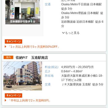
恵ビル 2階
交通
Osaka Metro千日前線 日本橋駅
徒歩 3分
Osaka Metro堺筋線 日本橋駅 徒
歩 3分
近鉄難波線 近鉄日本橋駅 徒歩 6
分
もっと見る
「1ヶ月以上利用で3ヶ月賃料50%OFF」
収納PiT 玉造駅南店
屋内
料金(税込)
4,950円/月～20,350円/月
広さ
0.64m²～4.86m²
所在地
大阪府大阪市東成区東小橋1-18-
17 下村ビル2階
交通
ＪＲ大阪環状線 玉造駅 徒歩 5分
「半年以上利用で2ヶ月賃料0円」