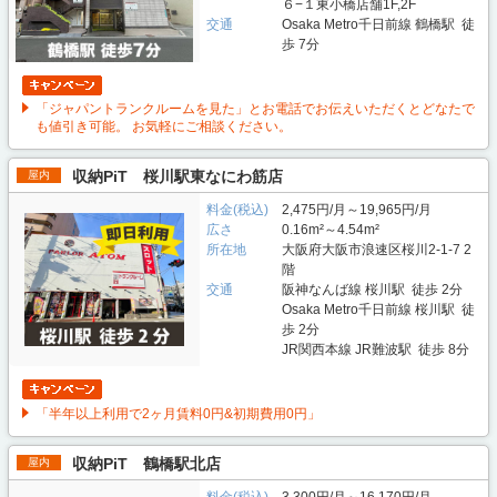
６−１東小橋店舗1F,2F
交通
Osaka Metro千日前線 鶴橋駅 徒
歩 7分
「ジャパントランクルームを見た」とお電話でお伝えいただくとどなたで
も値引き可能。 お気軽にご相談ください。
収納PiT 桜川駅東なにわ筋店
屋内
料金(税込)
2,475円/月～19,965円/月
広さ
0.16m²～4.54m²
所在地
大阪府大阪市浪速区桜川2-1-7 2
階
交通
阪神なんば線 桜川駅 徒歩 2分
Osaka Metro千日前線 桜川駅 徒
歩 2分
JR関西本線 JR難波駅 徒歩 8分
「半年以上利用で2ヶ月賃料0円&初期費用0円」
収納PiT 鶴橋駅北店
屋内
料金(税込)
3,300円/月～16,170円/月