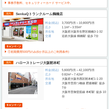
事務手数料、セキュリティーカード サービス中。
SenkaQトランクルーム鶴橋店
屋内
料金(税込)
3,700円/月～10,800円/月
広さ
1.1m²～3.55m²
所在地
大阪府大阪市生野区鶴橋3-1-32
交通
近鉄大阪線 鶴橋駅 徒歩 7分
①初期費用500円のみ(6か月以上のご利用条件)
ハローストレージ大阪靭本町
屋内
料金(税込)
5,600円/月～42,100円/月
広さ
0.82m²～7.42m²
所在地
大阪府大阪市西区靭本町1-1-20
交通
大阪市営四つ橋線 肥後橋駅 徒歩
7分
大阪市営御堂筋線 本町駅 徒歩 10
分