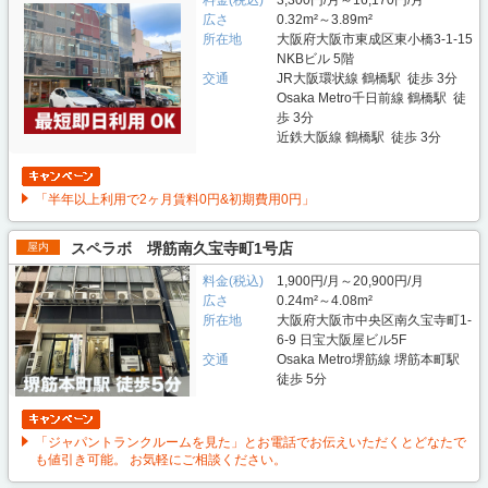
広さ
0.32m²～3.89m²
所在地
大阪府大阪市東成区東小橋3-1-15
NKBビル 5階
交通
JR大阪環状線 鶴橋駅 徒歩 3分
Osaka Metro千日前線 鶴橋駅 徒
歩 3分
近鉄大阪線 鶴橋駅 徒歩 3分
「半年以上利用で2ヶ月賃料0円&初期費用0円」
スペラボ 堺筋南久宝寺町1号店
屋内
料金(税込)
1,900円/月～20,900円/月
広さ
0.24m²～4.08m²
所在地
大阪府大阪市中央区南久宝寺町1-
6-9 日宝大阪屋ビル5F
交通
Osaka Metro堺筋線 堺筋本町駅
徒歩 5分
「ジャパントランクルームを見た」とお電話でお伝えいただくとどなたで
も値引き可能。 お気軽にご相談ください。