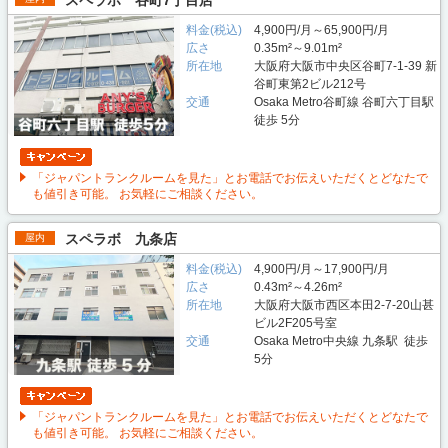
料金(税込)
4,900円/月～65,900円/月
広さ
0.35m²～9.01m²
所在地
大阪府大阪市中央区谷町7-1-39 新
谷町東第2ビル212号
交通
Osaka Metro谷町線 谷町六丁目駅
徒歩 5分
「ジャパントランクルームを見た」とお電話でお伝えいただくとどなたで
も値引き可能。 お気軽にご相談ください。
スペラボ 九条店
屋内
料金(税込)
4,900円/月～17,900円/月
広さ
0.43m²～4.26m²
所在地
大阪府大阪市西区本田2-7-20山甚
ビル2F205号室
交通
Osaka Metro中央線 九条駅 徒歩
5分
「ジャパントランクルームを見た」とお電話でお伝えいただくとどなたで
も値引き可能。 お気軽にご相談ください。