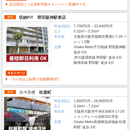
近日閉店につき賃料半額キャンペーン実施中です。
収納PiT 野田阪神駅東店
屋内
料金(税込)
7,700円/月～33,440円/月
広さ
0.32m²～5.35m²
所在地
大阪府大阪市福島区鷺洲1-7-29 パ
レット2階
交通
Osaka Metro千日前線 野田阪神駅
徒歩 6分
JR大阪環状線 野田駅 徒歩 6分
阪神本線 野田駅 徒歩 6分
「3ヶ月以上利用で初期費用0円」
スペラボ 松屋町
屋内
料金(税込)
1,900円/月～28,900円/月
広さ
0.34m²～7.22m²
所在地
大阪府大阪市中央区谷町6-17-20
シャンクレール谷町201号室
交通
Osaka Metro長堀鶴見緑地線 松屋
町駅 徒歩 3分