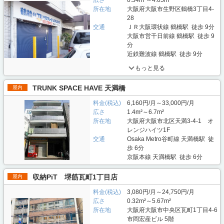
広さ
0.54m²～4.05m²
所在地
大阪府大阪市生野区鶴橋3丁目4-
28
交通
ＪＲ大阪環状線 鶴橋駅 徒歩 9分
大阪市営千日前線 鶴橋駅 徒歩 9
分
近鉄難波線 鶴橋駅 徒歩 9分
もっと見る
TRUNK SPACE HAVE 天満橋
屋内
料金(税込)
6,160円/月～33,000円/月
広さ
1.4m²～6.7m²
所在地
大阪府大阪市北区天満3-4-1 オ
レンジハイツ1F
交通
Osaka Metro谷町線 天満橋駅 徒
歩 6分
京阪本線 天満橋駅 徒歩 6分
収納PiT 堺筋瓦町1丁目店
屋内
料金(税込)
3,080円/月～24,750円/月
広さ
0.32m²～5.67m²
所在地
大阪府大阪市中央区瓦町1丁目4-6
市岡宏産ビル 5階