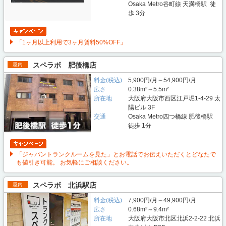
Osaka Metro谷町線 天満橋駅 徒
歩 3分
「1ヶ月以上利用で3ヶ月賃料50%OFF」
スペラボ 肥後橋店
屋内
料金(税込)
5,900円/月～54,900円/月
広さ
0.38m²～5.5m²
所在地
大阪府大阪市西区江戸堀1-4-29 太
陽ビル 3F
交通
Osaka Metro四つ橋線 肥後橋駅
徒歩 1分
「ジャパントランクルームを見た」とお電話でお伝えいただくとどなたで
も値引き可能。 お気軽にご相談ください。
スペラボ 北浜駅店
屋内
料金(税込)
7,900円/月～49,900円/月
広さ
0.68m²～9.4m²
所在地
大阪府大阪市北区北浜2-2-22 北浜