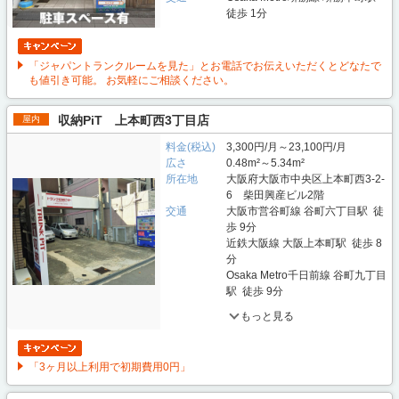
徒歩 1分
「ジャパントランクルームを見た」とお電話でお伝えいただくとどなたで
も値引き可能。 お気軽にご相談ください。
収納PiT 上本町西3丁目店
屋内
料金(税込)
3,300円/月～23,100円/月
広さ
0.48m²～5.34m²
所在地
大阪府大阪市中央区上本町西3-2-
6 柴田興産ビル2階
交通
大阪市営谷町線 谷町六丁目駅 徒
歩 9分
近鉄大阪線 大阪上本町駅 徒歩 8
分
Osaka Metro千日前線 谷町九丁目
駅 徒歩 9分
もっと見る
「3ヶ月以上利用で初期費用0円」