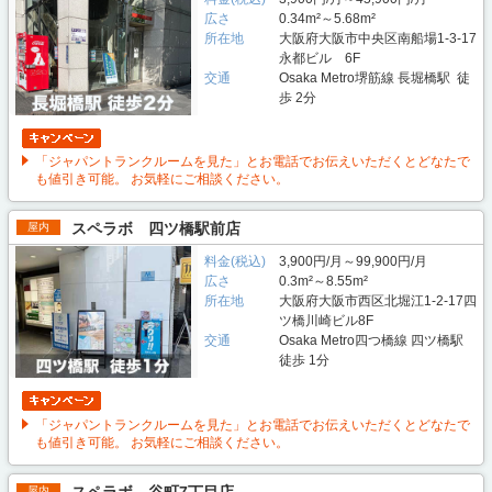
広さ
0.34m²～5.68m²
所在地
大阪府大阪市中央区南船場1-3-17
永都ビル 6F
交通
Osaka Metro堺筋線 長堀橋駅 徒
歩 2分
「ジャパントランクルームを見た」とお電話でお伝えいただくとどなたで
も値引き可能。 お気軽にご相談ください。
スペラボ 四ツ橋駅前店
屋内
料金(税込)
3,900円/月～99,900円/月
広さ
0.3m²～8.55m²
所在地
大阪府大阪市西区北堀江1-2-17四
ツ橋川崎ビル8F
交通
Osaka Metro四つ橋線 四ツ橋駅
徒歩 1分
「ジャパントランクルームを見た」とお電話でお伝えいただくとどなたで
も値引き可能。 お気軽にご相談ください。
スペラボ 谷町7丁目店
屋内