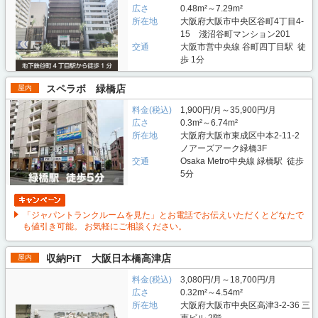
広さ
0.48m²～7.29m²
所在地
大阪府大阪市中央区谷町4丁目4-
15 淺沼谷町マンション201
交通
大阪市営中央線 谷町四丁目駅 徒
歩 1分
スペラボ 緑橋店
屋内
料金(税込)
1,900円/月～35,900円/月
広さ
0.3m²～6.74m²
所在地
大阪府大阪市東成区中本2-11-2
ノアーズアーク緑橋3F
交通
Osaka Metro中央線 緑橋駅 徒歩
5分
「ジャパントランクルームを見た」とお電話でお伝えいただくとどなたで
も値引き可能。 お気軽にご相談ください。
収納PiT 大阪日本橋高津店
屋内
料金(税込)
3,080円/月～18,700円/月
広さ
0.32m²～4.54m²
所在地
大阪府大阪市中央区高津3-2-36 三