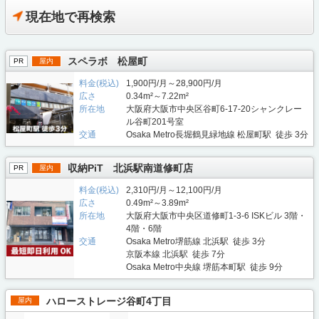
現在地で再検索
スペラボ 松屋町
PR
屋内
料金(税込)
1,900円/月～28,900円/月
広さ
0.34m²～7.22m²
所在地
大阪府大阪市中央区谷町6-17-20シャンクレー
ル谷町201号室
交通
Osaka Metro長堀鶴見緑地線 松屋町駅 徒歩 3分
収納PiT 北浜駅南道修町店
PR
屋内
料金(税込)
2,310円/月～12,100円/月
広さ
0.49m²～3.89m²
所在地
大阪府大阪市中央区道修町1-3-6 ISKビル 3階・
4階・6階
交通
Osaka Metro堺筋線 北浜駅 徒歩 3分
京阪本線 北浜駅 徒歩 7分
Osaka Metro中央線 堺筋本町駅 徒歩 9分
ハローストレージ谷町4丁目
屋内