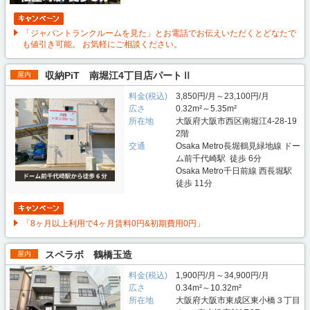
「ジャパントランクルームを見た」とお電話でお伝えいただくとどなたで
も値引き可能。 お気軽にご相談ください。
収納PiT 南堀江4丁目店パートⅡ
屋内
料金(税込)
3,850円/月～23,100円/月
広さ
0.32m²～5.35m²
所在地
大阪府大阪市西区南堀江4-28-19
2階
交通
Osaka Metro長堀鶴見緑地線 ドー
ム前千代崎駅 徒歩 6分
Osaka Metro千日前線 西長堀駅
徒歩 11分
「8ヶ月以上利用で4ヶ月賃料0円&初期費用0円」
スペラボ 鶴橋玉造
屋内
料金(税込)
1,900円/月～34,900円/月
広さ
0.34m²～10.32m²
所在地
大阪府大阪市東成区東小橋３丁目