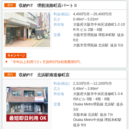
収納PiT 堺筋淡路町店パートⅡ
屋内
料金(税込)
4,400円/月～26,400円/月
広さ
0.48m²～5.02m²
所在地
大阪府大阪市中央区淡路町1-2-10
R.R.ビル 2階・6階
交通
大阪市営堺筋線 堺筋本町駅 徒歩
6分
大阪市営堺筋線 北浜駅 徒歩 5分
「半年以上利用で2ヶ月賃料0円&初期費用0円」
収納PiT 北浜駅南道修町店
屋内
料金(税込)
2,310円/月～12,100円/月
広さ
0.49m²～3.89m²
所在地
大阪府大阪市中央区道修町1-3-6
ISKビル 3階・4階・6階
交通
Osaka Metro堺筋線 北浜駅 徒歩
3分
京阪本線 北浜駅 徒歩 7分
Osaka Metro中央線 堺筋本町駅
徒歩 9分