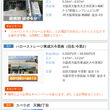
広さ
0.34m²～8.67m²
所在地
大阪府大阪市天王寺区筆ケ崎町
2−17星陽エンブレムビル3F
交通
JR大阪環状線 鶴橋駅 徒歩 4分
「ジャパントランクルームを見た」とお電話でお伝えいただくとどなたで
も値引き可能。 お気軽にご相談ください。
ハローストレージ東成大今里南（旧名:今里2）
屋外
料金(税込)
5,500円/月～39,000円/月
広さ
2.47m²～13.2m²
所在地
大阪府大阪市東成区大今里南3-
14-6
交通
近鉄大阪線 今里駅 徒歩 1分
大阪市営今里筋線 今里駅 徒歩 9
分
物件によりお得なキャンペーンがあります。詳しくはお問合せください。
スペラボ 天満2丁目
屋内