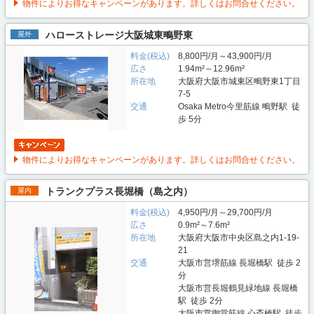
物件によりお得なキャンペーンがあります。詳しくはお問合せください。
ハローストレージ大阪城東鴫野東
屋外
料金(税込)
8,800円/月～43,900円/月
広さ
1.94m²～12.96m²
所在地
大阪府大阪市城東区鴫野東1丁目
7-5
交通
Osaka Metro今里筋線 鴫野駅 徒
歩 5分
物件によりお得なキャンペーンがあります。詳しくはお問合せください。
トランクプラス長堀橋（島之内）
屋内
料金(税込)
4,950円/月～29,700円/月
広さ
0.9m²～7.6m²
所在地
大阪府大阪市中央区島之内1-19-
21
交通
大阪市営堺筋線 長堀橋駅 徒歩 2
分
大阪市営長堀鶴見緑地線 長堀橋
駅 徒歩 2分
大阪市営御堂筋線 心斎橋駅 徒歩