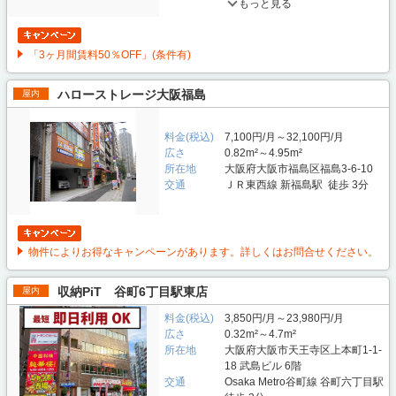
もっと見る
「3ヶ月間賃料50％OFF」(条件有)
ハローストレージ大阪福島
屋内
料金(税込)
7,100円/月～32,100円/月
広さ
0.82m²～4.95m²
所在地
大阪府大阪市福島区福島3-6-10
交通
ＪＲ東西線 新福島駅 徒歩 3分
物件によりお得なキャンペーンがあります。詳しくはお問合せください。
収納PiT 谷町6丁目駅東店
屋内
料金(税込)
3,850円/月～23,980円/月
広さ
0.32m²～4.7m²
所在地
大阪府大阪市天王寺区上本町1-1-
18 武島ビル 6階
交通
Osaka Metro谷町線 谷町六丁目駅