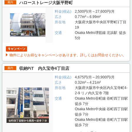
ハローストレージ大阪平野町
屋内
料金(税込)
2,500円/月～27,600円/月
広さ
0.77m²～6.99m²
所在地
大阪府大阪市中央区平野町1丁目
19
交通
Osaka Metro堺筋線 北浜駅 徒歩
5分
物件によりお得なキャンペーンがあります。詳しくはお問合せください。
収納PiT 内久宝寺4丁目店
屋内
料金(税込)
4,675円/月～20,900円/月
広さ
0.32m²～4.21m²
所在地
大阪府大阪市中央区内久宝寺町4-
2-9 リノ内久宝寺 7階
交通
Osaka Metro谷町線 谷町四丁目駅
徒歩 7分
Osaka Metro中央線 谷町四丁目駅
徒歩 7分
Osaka Metro谷町線 谷町六丁目駅
徒歩 7分