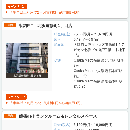
「半年以上利用で2ヶ月賃料0円&初期費用0円」
収納PiT 北浜道修町1丁目店
屋内
料金(税込)
2,750円/月～21,670円/月
広さ
0.49m²～6.97m²
所在地
大阪府大阪市中央区道修町1-5-7
ピカソ北浜ビル 地下1階・中地下
1階
交通
Osaka Metro堺筋線 北浜駅 徒歩
3分
Osaka Metro中央線 堺筋本町駅
徒歩 9分
Osaka Metro堺筋線 堺筋本町駅
徒歩 9分
「半年以上利用で2ヶ月賃料0円&初期費用0円」
鶴橋deトランクルーム＆レンタルスペース
屋内
料金(税込)
3,190円/月～16,060円/月