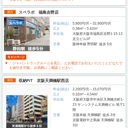
スペラボ 福島吉野店
屋内
料金(税込)
5,900円/月～32,900円/月
広さ
0.38m²～5.42m²
所在地
大阪府大阪市福島区吉野1-15-13
足立ビル1F
交通
阪神本線 野田駅 徒歩 5分
「ジャパントランクルームを見た」とお電話でお伝えいただくとどなたで
も値引き可能。 お気軽にご相談ください。
収納PiT 京阪天満橋駅西店
屋内
料金(税込)
2,200円/月～15,070円/月
広さ
0.32m²～4.54m²
所在地
大阪府大阪市中央区天満橋京町1-
23 サンシステム天満橋ビル 地下1
階
交通
京阪本線 天満橋駅 徒歩 3分
京阪電鉄中之島線 天満橋駅 徒歩
3分