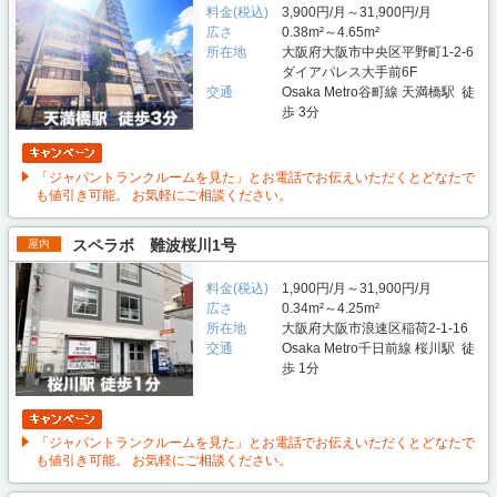
料金(税込)
3,900円/月～31,900円/月
広さ
0.38m²～4.65m²
所在地
大阪府大阪市中央区平野町1-2-6
ダイアパレス大手前6F
交通
Osaka Metro谷町線 天満橋駅 徒
歩 3分
「ジャパントランクルームを見た」とお電話でお伝えいただくとどなたで
も値引き可能。 お気軽にご相談ください。
スペラボ 難波桜川1号
屋内
料金(税込)
1,900円/月～31,900円/月
広さ
0.34m²～4.25m²
所在地
大阪府大阪市浪速区稲荷2-1-16
交通
Osaka Metro千日前線 桜川駅 徒
歩 1分
「ジャパントランクルームを見た」とお電話でお伝えいただくとどなたで
も値引き可能。 お気軽にご相談ください。