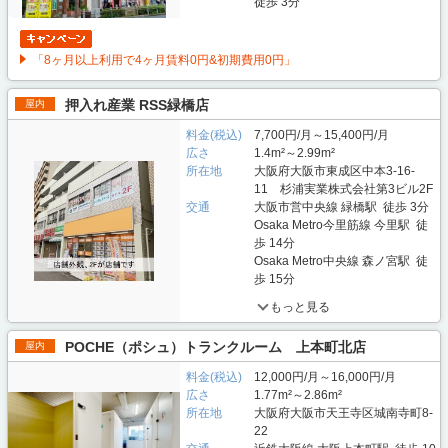
徒歩 3分
「8ヶ月以上利用で4ヶ月賃料0円&初期費用0円」
押入れ産業 RSS緑橋店
屋内
料金(税込)
7,700円/月～15,400円/月
広さ
1.4m²～2.99m²
所在地
大阪府大阪市東成区中本3-16-
11 杉浦実業株式会社第3ビル2F
交通
大阪市営中央線 緑橋駅 徒歩 3分
Osaka Metro今里筋線 今里駅 徒
歩 14分
Osaka Metro中央線 森ノ宮駅 徒
歩 15分
もっと見る
POCHE（ポシュ）トランクルーム 上本町北店
屋内
料金(税込)
12,000円/月～16,000円/月
広さ
1.77m²～2.86m²
所在地
大阪府大阪市天王寺区城南寺町8-
22