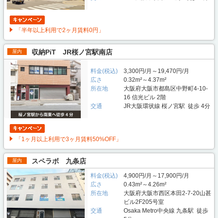
「半年以上利用で2ヶ月賃料0円」
収納PiT JR桜ノ宮駅南店
屋内
料金(税込)
3,300円/月～19,470円/月
広さ
0.32m²～4.37m²
所在地
大阪府大阪市都島区中野町4-10-
16 信光ビル 2階
交通
JR大阪環状線 桜ノ宮駅 徒歩 4分
「1ヶ月以上利用で3ヶ月賃料50%OFF」
スペラボ 九条店
屋内
料金(税込)
4,900円/月～17,900円/月
広さ
0.43m²～4.26m²
所在地
大阪府大阪市西区本田2-7-20山甚
ビル2F205号室
交通
Osaka Metro中央線 九条駅 徒歩