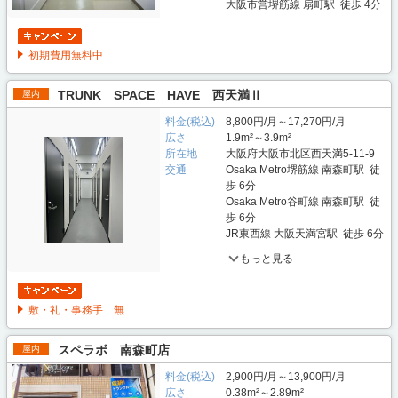
大阪市営堺筋線 扇町駅 徒歩 4分
初期費用無料中
TRUNK SPACE HAVE 西天満Ⅱ
屋内
料金(税込)
8,800円/月～17,270円/月
広さ
1.9m²～3.9m²
所在地
大阪府大阪市北区西天満5-11-9
交通
Osaka Metro堺筋線 南森町駅 徒
歩 6分
Osaka Metro谷町線 南森町駅 徒
歩 6分
JR東西線 大阪天満宮駅 徒歩 6分
もっと見る
敷・礼・事務手 無
スペラボ 南森町店
屋内
料金(税込)
2,900円/月～13,900円/月
広さ
0.38m²～2.89m²