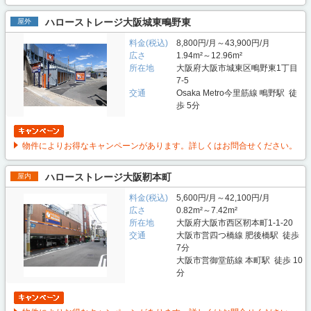
ハローストレージ大阪城東鴫野東
屋外
料金(税込)
8,800円/月～43,900円/月
広さ
1.94m²～12.96m²
所在地
大阪府大阪市城東区鴫野東1丁目
7-5
交通
Osaka Metro今里筋線 鴫野駅 徒
歩 5分
物件によりお得なキャンペーンがあります。詳しくはお問合せください。
ハローストレージ大阪靭本町
屋内
料金(税込)
5,600円/月～42,100円/月
広さ
0.82m²～7.42m²
所在地
大阪府大阪市西区靭本町1-1-20
交通
大阪市営四つ橋線 肥後橋駅 徒歩
7分
大阪市営御堂筋線 本町駅 徒歩 10
分