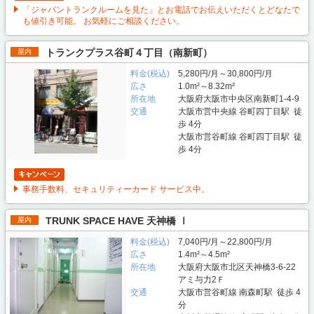
「ジャパントランクルームを見た」とお電話でお伝えいただくとどなたで
も値引き可能。 お気軽にご相談ください。
トランクプラス谷町４丁目（南新町）
屋内
料金(税込)
5,280円/月～30,800円/月
広さ
1.0m²～8.32m²
所在地
大阪府大阪市中央区南新町1-4-9
交通
大阪市営中央線 谷町四丁目駅 徒
歩 4分
大阪市営谷町線 谷町四丁目駅 徒
歩 4分
事務手数料、セキュリティーカード サービス中。
TRUNK SPACE HAVE 天神橋 Ⅰ
屋内
料金(税込)
7,040円/月～22,800円/月
広さ
1.4m²～4.5m²
所在地
大阪府大阪市北区天神橋3-6-22
アミ与力2Ｆ
交通
大阪市営谷町線 南森町駅 徒歩 4
分