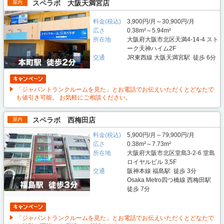
スペラボ 大阪天満宮店
屋内
料金(税込)
3,900円/月～30,900円/月
広さ
0.38m²～5.94m²
所在地
大阪府大阪市北区天満4-14-4 スト
ーク天神ハイム2F
交通
JR東西線 大阪天満宮駅 徒歩 6分
「ジャパントランクルームを見た」とお電話でお伝えいただくとどなたで
も値引き可能。 お気軽にご相談ください。
スペラボ 西梅田店
屋内
料金(税込)
5,900円/月～79,900円/月
広さ
0.38m²～7.73m²
所在地
大阪府大阪市北区堂島3-2-6 堂島
ロイヤルビル 3,5F
交通
阪神本線 福島駅 徒歩 3分
Osaka Metro四つ橋線 西梅田駅
徒歩 7分
「ジャパントランクルームを見た」とお電話でお伝えいただくとどなたで