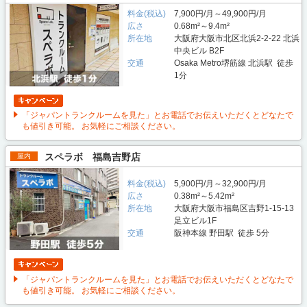
料金(税込)
7,900円/月～49,900円/月
広さ
0.68m²～9.4m²
所在地
大阪府大阪市北区北浜2-2-22 北浜
中央ビル B2F
交通
Osaka Metro堺筋線 北浜駅 徒歩
1分
「ジャパントランクルームを見た」とお電話でお伝えいただくとどなたで
も値引き可能。 お気軽にご相談ください。
スペラボ 福島吉野店
屋内
料金(税込)
5,900円/月～32,900円/月
広さ
0.38m²～5.42m²
所在地
大阪府大阪市福島区吉野1-15-13
足立ビル1F
交通
阪神本線 野田駅 徒歩 5分
「ジャパントランクルームを見た」とお電話でお伝えいただくとどなたで
も値引き可能。 お気軽にご相談ください。