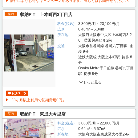
物件によりお得なキャンペーンがあります。詳しくはお問合せください。
収納PiT 上本町西3丁目店
屋内
料金(税込)
3,300円/月～23,100円/月
広さ
0.48m²～5.34m²
所在地
大阪府大阪市中央区上本町西3-2-
6 柴田興産ビル2階
交通
大阪市営谷町線 谷町六丁目駅 徒
歩 9分
近鉄大阪線 大阪上本町駅 徒歩 8
分
Osaka Metro千日前線 谷町九丁目
駅 徒歩 9分
もっと見る
「3ヶ月以上利用で初期費用0円」
収納PiT 東成大今里店
屋内
料金(税込)
3,080円/月～22,000円/月
広さ
0.64m²～5.67m²
所在地
大阪府大阪市東成区大今里2-6-