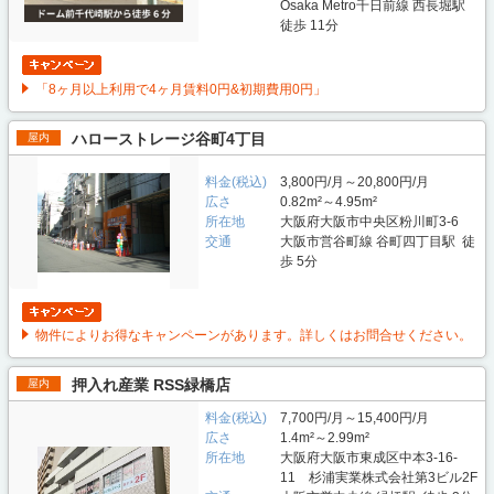
Osaka Metro千日前線 西長堀駅
徒歩 11分
「8ヶ月以上利用で4ヶ月賃料0円&初期費用0円」
ハローストレージ谷町4丁目
屋内
料金(税込)
3,800円/月～20,800円/月
広さ
0.82m²～4.95m²
所在地
大阪府大阪市中央区粉川町3-6
交通
大阪市営谷町線 谷町四丁目駅 徒
歩 5分
物件によりお得なキャンペーンがあります。詳しくはお問合せください。
押入れ産業 RSS緑橋店
屋内
料金(税込)
7,700円/月～15,400円/月
広さ
1.4m²～2.99m²
所在地
大阪府大阪市東成区中本3-16-
11 杉浦実業株式会社第3ビル2F