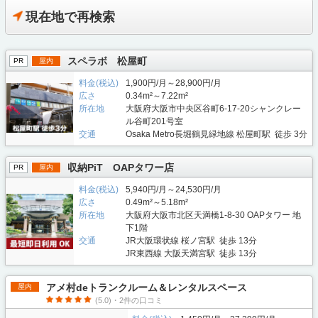
現在地で再検索
スペラボ 松屋町
PR
屋内
料金(税込)
1,900円/月～28,900円/月
広さ
0.34m²～7.22m²
所在地
大阪府大阪市中央区谷町6-17-20シャンクレー
ル谷町201号室
交通
Osaka Metro長堀鶴見緑地線 松屋町駅 徒歩 3分
収納PiT OAPタワー店
PR
屋内
料金(税込)
5,940円/月～24,530円/月
広さ
0.49m²～5.18m²
所在地
大阪府大阪市北区天満橋1-8-30 OAPタワー 地
下1階
交通
JR大阪環状線 桜ノ宮駅 徒歩 13分
JR東西線 大阪天満宮駅 徒歩 13分
アメ村deトランクルーム＆レンタルスペース
屋内
(5.0)・2件の口コミ