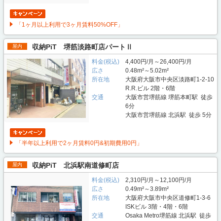
「1ヶ月以上利用で3ヶ月賃料50%OFF」
収納PiT 堺筋淡路町店パートⅡ
屋内
料金(税込)
4,400円/月～26,400円/月
広さ
0.48m²～5.02m²
所在地
大阪府大阪市中央区淡路町1-2-10
R.R.ビル 2階・6階
交通
大阪市営堺筋線 堺筋本町駅 徒歩
6分
大阪市営堺筋線 北浜駅 徒歩 5分
「半年以上利用で2ヶ月賃料0円&初期費用0円」
収納PiT 北浜駅南道修町店
屋内
料金(税込)
2,310円/月～12,100円/月
広さ
0.49m²～3.89m²
所在地
大阪府大阪市中央区道修町1-3-6
ISKビル 3階・4階・6階
交通
Osaka Metro堺筋線 北浜駅 徒歩