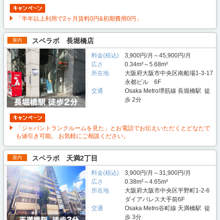
「半年以上利用で2ヶ月賃料0円&初期費用0円」
スペラボ 長堀橋店
屋内
料金(税込)
3,900円/月～45,900円/月
広さ
0.34m²～5.68m²
所在地
大阪府大阪市中央区南船場1-3-17
永都ビル 6F
交通
Osaka Metro堺筋線 長堀橋駅 徒
歩 2分
「ジャパントランクルームを見た」とお電話でお伝えいただくとどなたで
も値引き可能。 お気軽にご相談ください。
スペラボ 天満2丁目
屋内
料金(税込)
3,900円/月～31,900円/月
広さ
0.38m²～4.65m²
所在地
大阪府大阪市中央区平野町1-2-6
ダイアパレス大手前6F
交通
Osaka Metro谷町線 天満橋駅 徒
歩 3分