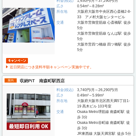
料金(税込)
1,450円/月～37,290円/月
広さ
0.54m²～8.28m²
所在地
大阪府大阪市中央区西心斎橋2-8-
33 アメ村大阪センタービル
交通
大阪市営御堂筋線 心斎橋駅 徒歩
5分
大阪市営御堂筋線 なんば駅 徒歩
5分
大阪市営四つ橋線 四ツ橋駅 徒歩
5分
近日閉店につき賃料半額キャンペーン実施中です。
収納PiT 南森町駅西店
屋内
料金(税込)
3,740円/月～26,290円/月
広さ
0.49m²～5.99m²
所在地
大阪府大阪市北区西天満5丁目1-
19 髙木ビル 103号室
交通
Osaka Metro堺筋線 南森町駅 徒
歩 3分
Osaka Metro谷町線 南森町駅 徒
歩 3分
JR東西線 大阪天満宮駅 徒歩 5分