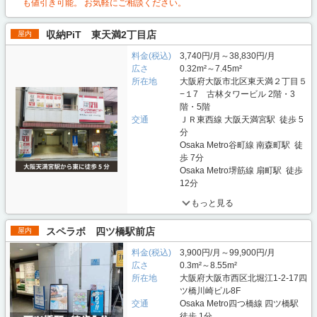
も値引き可能。 お気軽にご相談ください。
収納PiT 東天満2丁目店
屋内
料金(税込)
3,740円/月～38,830円/月
広さ
0.32m²～7.45m²
所在地
大阪府大阪市北区東天満２丁目５
−１7 古林タワービル 2階・3
階・5階
交通
ＪＲ東西線 大阪天満宮駅 徒歩 5
分
Osaka Metro谷町線 南森町駅 徒
歩 7分
Osaka Metro堺筋線 扇町駅 徒歩
12分
もっと見る
スペラボ 四ツ橋駅前店
屋内
料金(税込)
3,900円/月～99,900円/月
広さ
0.3m²～8.55m²
所在地
大阪府大阪市西区北堀江1-2-17四
ツ橋川崎ビル8F
交通
Osaka Metro四つ橋線 四ツ橋駅
徒歩 1分