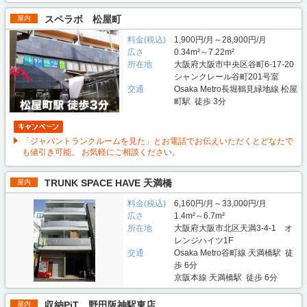
スペラボ 松屋町
屋内
料金(税込)
1,900円/月～28,900円/月
広さ
0.34m²～7.22m²
所在地
大阪府大阪市中央区谷町6-17-20
シャンクレール谷町201号室
交通
Osaka Metro長堀鶴見緑地線 松屋
町駅 徒歩 3分
「ジャパントランクルームを見た」とお電話でお伝えいただくとどなたで
も値引き可能。 お気軽にご相談ください。
TRUNK SPACE HAVE 天満橋
屋内
料金(税込)
6,160円/月～33,000円/月
広さ
1.4m²～6.7m²
所在地
大阪府大阪市北区天満3-4-1 オ
レンジハイツ1F
交通
Osaka Metro谷町線 天満橋駅 徒
歩 6分
京阪本線 天満橋駅 徒歩 6分
収納PiT 野田阪神駅東店
屋内