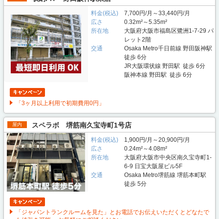
料金(税込)
7,700円/月～33,440円/月
広さ
0.32m²～5.35m²
所在地
大阪府大阪市福島区鷺洲1-7-29 パ
レット2階
交通
Osaka Metro千日前線 野田阪神駅
徒歩 6分
JR大阪環状線 野田駅 徒歩 6分
阪神本線 野田駅 徒歩 6分
「3ヶ月以上利用で初期費用0円」
スペラボ 堺筋南久宝寺町1号店
屋内
料金(税込)
1,900円/月～20,900円/月
広さ
0.24m²～4.08m²
所在地
大阪府大阪市中央区南久宝寺町1-
6-9 日宝大阪屋ビル5F
交通
Osaka Metro堺筋線 堺筋本町駅
徒歩 5分
「ジャパントランクルームを見た」とお電話でお伝えいただくとどなたで