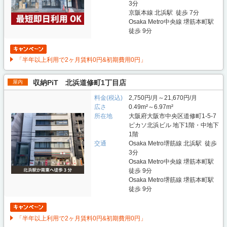
3分
京阪本線 北浜駅 徒歩 7分
Osaka Metro中央線 堺筋本町駅
徒歩 9分
「半年以上利用で2ヶ月賃料0円&初期費用0円」
収納PiT 北浜道修町1丁目店
屋内
料金(税込)
2,750円/月～21,670円/月
広さ
0.49m²～6.97m²
所在地
大阪府大阪市中央区道修町1-5-7
ピカソ北浜ビル 地下1階・中地下
1階
交通
Osaka Metro堺筋線 北浜駅 徒歩
3分
Osaka Metro中央線 堺筋本町駅
徒歩 9分
Osaka Metro堺筋線 堺筋本町駅
徒歩 9分
「半年以上利用で2ヶ月賃料0円&初期費用0円」