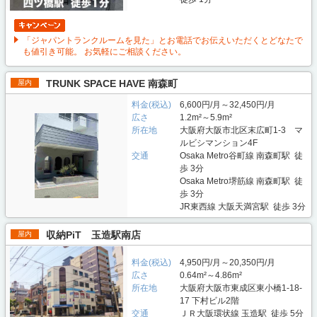
「ジャパントランクルームを見た」とお電話でお伝えいただくとどなたで
も値引き可能。 お気軽にご相談ください。
TRUNK SPACE HAVE 南森町
屋内
料金(税込)
6,600円/月～32,450円/月
広さ
1.2m²～5.9m²
所在地
大阪府大阪市北区末広町1-3 マ
ルビシマンション4F
交通
Osaka Metro谷町線 南森町駅 徒
歩 3分
Osaka Metro堺筋線 南森町駅 徒
歩 3分
JR東西線 大阪天満宮駅 徒歩 3分
収納PiT 玉造駅南店
屋内
料金(税込)
4,950円/月～20,350円/月
広さ
0.64m²～4.86m²
所在地
大阪府大阪市東成区東小橋1-18-
17 下村ビル2階
交通
ＪＲ大阪環状線 玉造駅 徒歩 5分