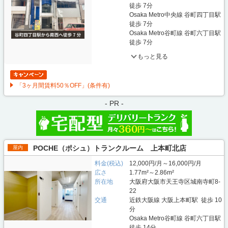
徒歩 7分
Osaka Metro中央線 谷町四丁目駅
徒歩 7分
Osaka Metro谷町線 谷町六丁目駅
徒歩 7分
もっと見る
「3ヶ月間賃料50％OFF」(条件有)
- PR -
POCHE（ポシュ）トランクルーム 上本町北店
屋内
料金(税込)
12,000円/月～16,000円/月
広さ
1.77m²～2.86m²
所在地
大阪府大阪市天王寺区城南寺町8-
22
交通
近鉄大阪線 大阪上本町駅 徒歩 10
分
Osaka Metro谷町線 谷町六丁目駅
徒歩 14分