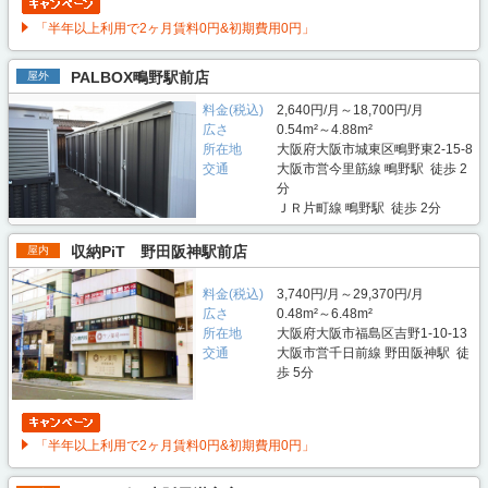
「半年以上利用で2ヶ月賃料0円&初期費用0円」
PALBOX鴫野駅前店
屋外
料金(税込)
2,640円/月～18,700円/月
広さ
0.54m²～4.88m²
所在地
大阪府大阪市城東区鴫野東2-15-8
交通
大阪市営今里筋線 鴫野駅 徒歩 2
分
ＪＲ片町線 鴫野駅 徒歩 2分
収納PiT 野田阪神駅前店
屋内
料金(税込)
3,740円/月～29,370円/月
広さ
0.48m²～6.48m²
所在地
大阪府大阪市福島区吉野1-10-13
交通
大阪市営千日前線 野田阪神駅 徒
歩 5分
「半年以上利用で2ヶ月賃料0円&初期費用0円」