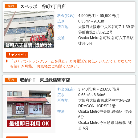
スペラボ 谷町7丁目店
屋内
料金(税込)
4,900円/月～65,900円/月
広さ
0.35m²～9.01m²
所在地
大阪府大阪市中央区谷町7-1-39 新
谷町東第2ビル212号
交通
Osaka Metro谷町線 谷町六丁目駅
徒歩 5分
「ジャパントランクルームを見た」とお電話でお伝えいただくとどなたで
も値引き可能。 お気軽にご相談ください。
収納PiT 東成緑橋駅南店
屋内
料金(税込)
3,740円/月～23,650円/月
広さ
0.65m²～6.64m²
所在地
大阪府大阪市東成区中本3-8-28
DRAGON HORSE 1階
交通
Osaka Metro中央線 緑橋駅 徒歩
6分
Osaka Metro今里筋線 緑橋駅 徒
歩 6分