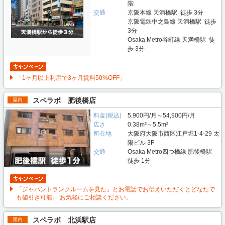
階
交通
京阪本線 天満橋駅 徒歩 3分
京阪電鉄中之島線 天満橋駅 徒歩
3分
Osaka Metro谷町線 天満橋駅 徒
歩 3分
「1ヶ月以上利用で3ヶ月賃料50%OFF」
スペラボ 肥後橋店
屋内
料金(税込)
5,900円/月～54,900円/月
広さ
0.38m²～5.5m²
所在地
大阪府大阪市西区江戸堀1-4-29 太
陽ビル 3F
交通
Osaka Metro四つ橋線 肥後橋駅
徒歩 1分
「ジャパントランクルームを見た」とお電話でお伝えいただくとどなたで
も値引き可能。 お気軽にご相談ください。
スペラボ 北浜駅店
屋内