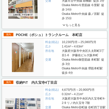
交通
大阪市営中央線 緑橋駅 徒歩 3分
Osaka Metro今里筋線 今里駅 徒
歩 14分
Osaka Metro中央線 森ノ宮駅 徒
歩 15分
もっと見る
POCHE（ポシュ）トランクルーム 本町店
屋内
料金(税込)
10,230円/月～25,080円/月
広さ
1.41m²～4.63m²
所在地
大阪府大阪市中央区久太郎町3丁
目1-6 伊藤佑ビル大阪本町
交通
Osaka Metro御堂筋線 本町駅 徒
歩 3分
Osaka Metro中央線 堺筋本町駅
徒歩 4分
収納PiT 内久宝寺4丁目店
屋内
料金(税込)
4,675円/月～20,900円/月
広さ
0.32m²～4.21m²
所在地
大阪府大阪市中央区内久宝寺町4-
2-9 リノ内久宝寺 7階
交通
Osaka Metro谷町線 谷町四丁目駅