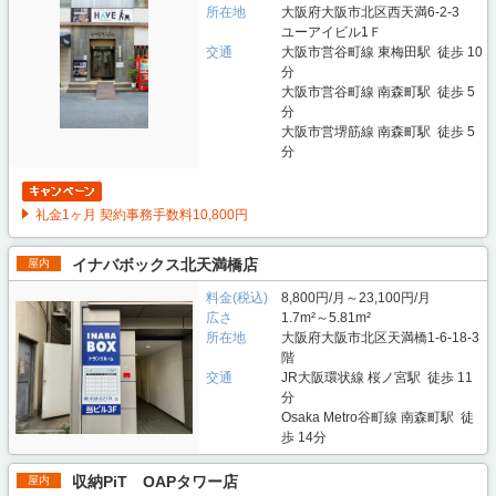
所在地
大阪府大阪市北区西天満6-2-3
ユーアイビル1Ｆ
交通
大阪市営谷町線 東梅田駅 徒歩 10
分
大阪市営谷町線 南森町駅 徒歩 5
分
大阪市営堺筋線 南森町駅 徒歩 5
分
礼金1ヶ月 契約事務手数料10,800円
イナバボックス北天満橋店
屋内
料金(税込)
8,800円/月～23,100円/月
広さ
1.7m²～5.81m²
所在地
大阪府大阪市北区天満橋1-6-18-3
階
交通
JR大阪環状線 桜ノ宮駅 徒歩 11
分
Osaka Metro谷町線 南森町駅 徒
歩 14分
収納PiT OAPタワー店
屋内