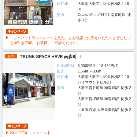
所在地
大阪府大阪市北区天神橋2-5-18
3F
交通
Osaka Metro谷町線 南森町駅 徒
歩 1分
「ジャパントランクルームを見た」とお電話でお伝えいただくとどなたで
も値引き可能。 お気軽にご相談ください。
TRUNK SPACE HAVE 南森町 Ⅰ
屋内
料金(税込)
6,930円/月～18,480円/月
広さ
1.65m²～3.6m²
所在地
大阪府大阪市北区天神橋2-2-10
ハイマウントビル2Ｆ
交通
大阪市営谷町線 南森町駅 徒歩 2
分
大阪市営堺筋線 南森町駅 徒歩 2
分
ＪＲ東西線 大阪天満宮駅 徒歩 2
分
20％OFFキャンペーン中