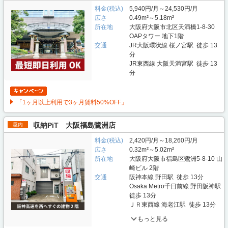
料金(税込)
5,940円/月～24,530円/月
広さ
0.49m²～5.18m²
所在地
大阪府大阪市北区天満橋1-8-30
OAPタワー 地下1階
交通
JR大阪環状線 桜ノ宮駅 徒歩 13
分
JR東西線 大阪天満宮駅 徒歩 13
分
「1ヶ月以上利用で3ヶ月賃料50%OFF」
収納PiT 大阪福島鷺洲店
屋内
料金(税込)
2,420円/月～18,260円/月
広さ
0.32m²～5.02m²
所在地
大阪府大阪市福島区鷺洲5-8-10 山
崎ビル 2階
交通
阪神本線 野田駅 徒歩 13分
Osaka Metro千日前線 野田阪神駅
徒歩 13分
ＪＲ東西線 海老江駅 徒歩 13分
もっと見る