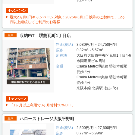
最大2ヵ月0円キャンペーン 対象：2026年3月1日以降のご契約で、12ヶ
月以上継続してご利用のお客様
収納PiT 堺筋瓦町1丁目店
屋内
料金(税込)
3,080円/月～24,750円/月
広さ
0.32m²～5.67m²
所在地
大阪府大阪市中央区瓦町1丁目4-6
市岡宏産ビル 5階
交通
Osaka Metro堺筋線 堺筋本町駅
徒歩 4分
Osaka Metro中央線 堺筋本町駅
徒歩 4分
京阪本線 北浜駅 徒歩 8分
「1ヶ月以上利用で3ヶ月賃料50%OFF」
ハローストレージ大阪平野町
屋内
料金(税込)
2,500円/月～27,600円/月
広さ
0.77m²～6.99m²