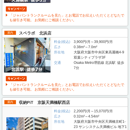
「ジャパントランクルームを見た」とお電話でお伝えいただくとどなたで
も値引き可能。 お気軽にご相談ください。
スペラボ 北浜店
屋内
料金(税込)
3,900円/月～39,900円/月
広さ
0.38m²～7.0m²
所在地
大阪府大阪市中央区東高麗橋4-9
双葉シティプラザ3F
交通
Osaka Metro堺筋線 北浜駅 徒歩
7分
「ジャパントランクルームを見た」とお電話でお伝えいただくとどなたで
も値引き可能。 お気軽にご相談ください。
収納PiT 京阪天満橋駅西店
屋内
料金(税込)
2,200円/月～15,070円/月
広さ
0.32m²～4.54m²
所在地
大阪府大阪市中央区天満橋京町1-
23 サンシステム天満橋ビル 地下1