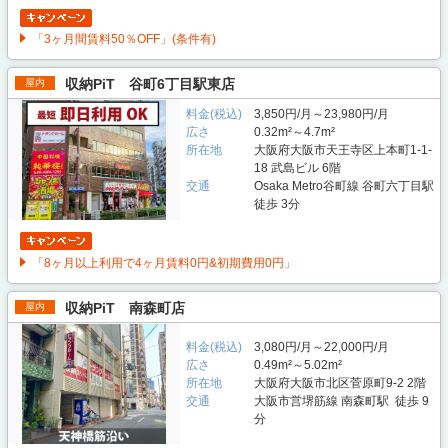
「3ヶ月間賃料50％OFF」(条件有)
収納PiT 谷町6丁目駅東店
屋内
料金(税込)
3,850円/月～23,980円/月
広さ
0.32m²～4.7m²
所在地
大阪府大阪市天王寺区上本町1-1-
18 武島ビル 6階
交通
Osaka Metro谷町線 谷町六丁目駅
徒歩 3分
「8ヶ月以上利用で4ヶ月賃料0円&初期費用0円」
収納PiT 南森町店
屋内
料金(税込)
3,080円/月～22,000円/月
広さ
0.49m²～5.02m²
所在地
大阪府大阪市北区菅原町9-2 2階
交通
大阪市営堺筋線 南森町駅 徒歩 9
分