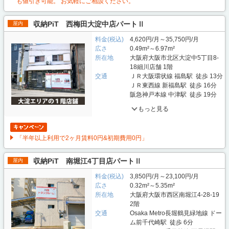
も値引き可能。 お気軽にご相談ください。
収納PiT 西梅田大淀中店パートⅡ
屋内
料金(税込)
4,620円/月～35,750円/月
広さ
0.49m²～6.97m²
所在地
大阪府大阪市北区大淀中5丁目8-
18細川店舗 1階
交通
ＪＲ大阪環状線 福島駅 徒歩 13分
ＪＲ東西線 新福島駅 徒歩 16分
阪急神戸本線 中津駅 徒歩 19分
もっと見る
「半年以上利用で2ヶ月賃料0円&初期費用0円」
収納PiT 南堀江4丁目店パートⅡ
屋内
料金(税込)
3,850円/月～23,100円/月
広さ
0.32m²～5.35m²
所在地
大阪府大阪市西区南堀江4-28-19
2階
交通
Osaka Metro長堀鶴見緑地線 ドー
ム前千代崎駅 徒歩 6分