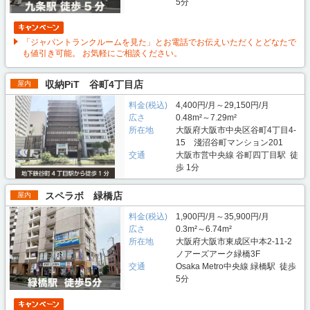
5分
「ジャパントランクルームを見た」とお電話でお伝えいただくとどなたで
も値引き可能。 お気軽にご相談ください。
収納PiT 谷町4丁目店
屋内
料金(税込)
4,400円/月～29,150円/月
広さ
0.48m²～7.29m²
所在地
大阪府大阪市中央区谷町4丁目4-
15 淺沼谷町マンション201
交通
大阪市営中央線 谷町四丁目駅 徒
歩 1分
スペラボ 緑橋店
屋内
料金(税込)
1,900円/月～35,900円/月
広さ
0.3m²～6.74m²
所在地
大阪府大阪市東成区中本2-11-2
ノアーズアーク緑橋3F
交通
Osaka Metro中央線 緑橋駅 徒歩
5分