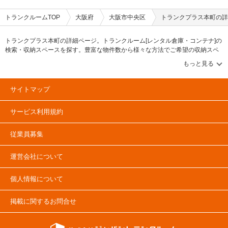
トランクルームTOP
大阪府
大阪市中央区
トランクプラス本町の詳
トランクプラス本町の詳細ページ。トランクルーム[レンタル倉庫・コンテナ]の
検索・収納スペースを探す。豊富な物件数から様々な方法でご希望の収納スペ
ースを簡単に探せるトランクルーム情報サイトです。トランクプラス本町の住
所・最寄りの駅、物件タイプのご紹介や料金表、お得なキャンペーン情報もあ
ります。気になる物件タイプを見つけたら、メールか電話でお問合せが可能で
す（無料）。
サイトマップ
サービス利用規約
従業員募集
運営会社について
個人情報について
掲載に関するお問合せ