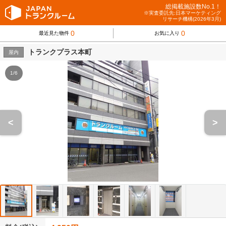
総掲載施設数No.1！
※実査委託先:日本マーケティング
リサーチ機構(2026年3月)
0
0
最近見た物件
お気に入り
トランクプラス本町
屋内
1/6
<
>