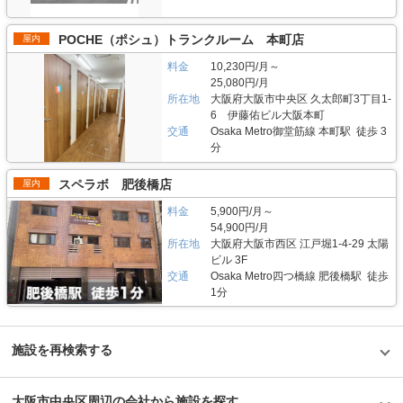
POCHE（ポシュ）トランクルーム 本町店
屋内
料金
10,230円/月～
25,080円/月
所在地
大阪府大阪市中央区 久太郎町3丁目1-
6 伊藤佑ビル大阪本町
交通
Osaka Metro御堂筋線 本町駅 徒歩 3
分
スペラボ 肥後橋店
屋内
料金
5,900円/月～
54,900円/月
所在地
大阪府大阪市西区 江戸堀1-4-29 太陽
ビル 3F
交通
Osaka Metro四つ橋線 肥後橋駅 徒歩
1分
施設を再検索する
大阪市中央区周辺の会社から施設を探す