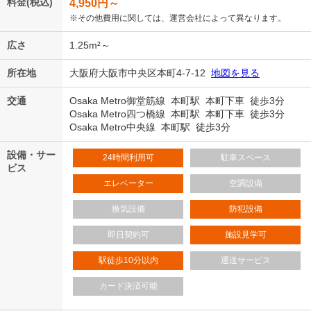
料金(税込)
4,950
円～
※その他費用に関しては、運営会社によって異なります。
広さ
1.25m²～
所在地
大阪府大阪市中央区本町4-7-12
地図を見る
交通
Osaka Metro御堂筋線 本町駅 本町下車 徒歩3分
Osaka Metro四つ橋線 本町駅 本町下車 徒歩3分
Osaka Metro中央線 本町駅 徒歩3分
設備・サー
24時間利用可
駐車スペース
ビス
エレベーター
空調設備
換気設備
防犯設備
即日契約可
施設見学可
駅徒歩10分以内
運送サービス
カード決済可能