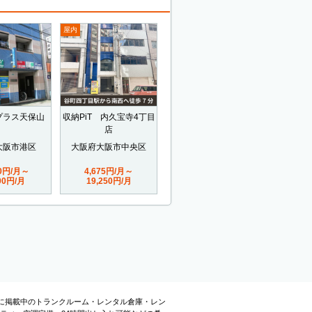
屋内
プラス天保山
収納PiT 内久宝寺4丁目
店
大阪市港区
大阪府大阪市中央区
00円/月～
4,675円/月～
900円/月
19,250円/月
o中央線に掲載中のトランクルーム・レンタル倉庫・レン