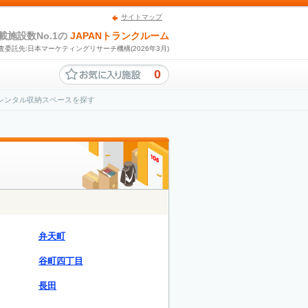
サイトマップ
載施設数No.1の
JAPANトランクルーム
査委託先:日本マーケティングリサーチ機構(2026年3月)
0
どのレンタル収納スペースを探す
弁天町
谷町四丁目
長田