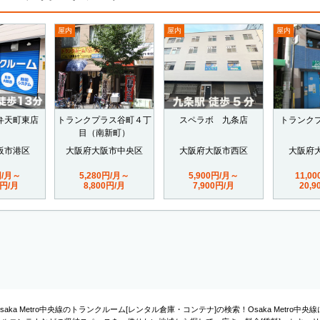
屋内
屋内
屋内
弁天町東店
トランクプラス谷町４丁
スペラボ 九条店
トランク
目（南新町）
阪市港区
大阪府大阪市中央区
大阪府大阪市西区
大阪府
円/月～
5,280円/月～
5,900円/月～
11,0
0円/月
8,800円/月
7,900円/月
20,
Osaka Metro中央線のトランクルーム[レンタル倉庫・コンテナ]の検索！Osaka Metr