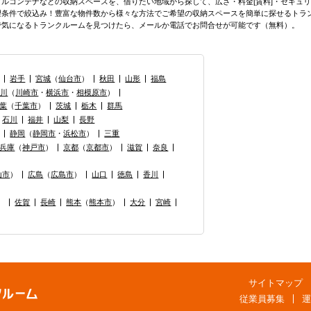
タルコンテナなどの収納スペースを、借りたい地域から探して、広さ・料金[賃料]・セキュリ
望条件で絞込み！豊富な物件数から様々な方法でご希望の収納スペースを簡単に探せるトランクル
で気になるトランクルームを見つけたら、メールか電話でお問合せが可能です（無料）。
岩手
宮城
（
仙台市
）
秋田
山形
福島
奈川
（
川崎市
・
横浜市
・
相模原市
）
葉
（
千葉市
）
茨城
栃木
群馬
石川
福井
山梨
長野
静岡
（
静岡市
・
浜松市
）
三重
兵庫
（
神戸市
）
京都
（
京都市
）
滋賀
奈良
山市
）
広島
（
広島市
）
山口
徳島
香川
）
佐賀
長崎
熊本
（
熊本市
）
大分
宮崎
サイトマップ
従業員募集
運