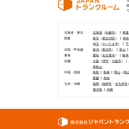
北海道・東北
北海道
（
札幌市
）
青森
関東
東京
（
東京23区
）
神
埼玉
（
さいたま市
）
千
北陸・甲信越
新潟
（
新潟市
）
富山
東海
愛知
（
名古屋市
）
岐阜
近畿
大阪
（
堺市
・
大阪市
）
和歌山
中国・四国
鳥取
島根
岡山
（
岡
愛媛
高知
九州・沖縄
福岡
（
福岡市
・
北九州市
鹿児島
沖縄