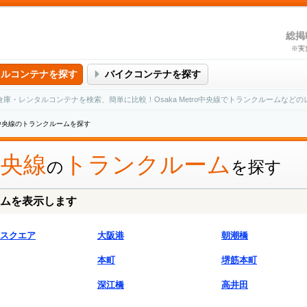
総掲
※実
タルコンテナを探す
バイクコンテナを探す
タル倉庫・レンタルコンテナを検索、簡単に比較！Osaka Metro中央線でトランクルームな
tro中央線のトランクルームを探す
o中央線
トランクルーム
の
を探す
ムを表示します
スクエア
大阪港
朝潮橋
本町
堺筋本町
深江橋
高井田