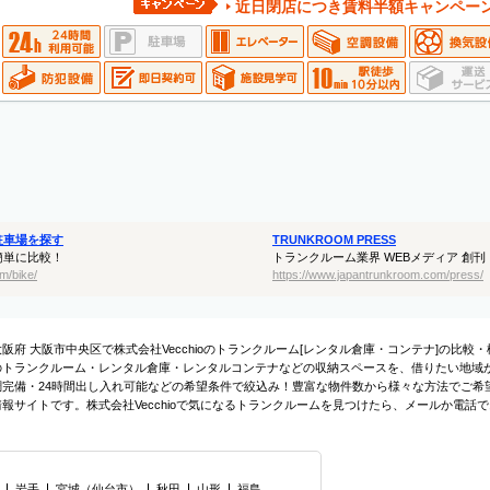
近日閉店につき賃料半額キャンペー
駐車場を探す
TRUNKROOM PRESS
簡単に比較！
トランクルーム業界 WEBメディア 創刊
m/bike/
https://www.japantrunkroom.com/press/
大阪府 大阪市中央区で株式会社Vecchioのトランクルーム[レンタル倉庫・コンテナ]の比較・
のトランクルーム・レンタル倉庫・レンタルコンテナなどの収納スペースを、借りたい地域か
調完備・24時間出し入れ可能などの希望条件で絞込み！豊富な物件数から様々な方法でご希
情報サイトです。株式会社Vecchioで気になるトランクルームを見つけたら、メールか電話
岩手
宮城
（
仙台市
）
秋田
山形
福島