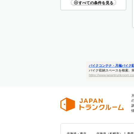
すべての条件を見る
バイクコンテナ・月極バイク
バイク収納スペースを検索、
https://www.japantrunkroom.co
北海道・東北
北海道
（
札幌市
）
青森