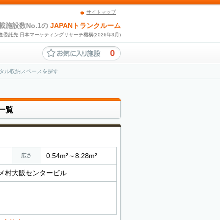
サイトマップ
載施設数No.1の
JAPANトランクルーム
査委託先:日本マーケティングリサーチ機構(2026年3月)
0
ンタル収納スペースを探す
一覧
0.54m²～8.28m²
広さ
アメ村大阪センタービル