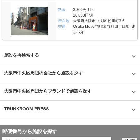
に収納したい」そのようなお客様の悩みを解消するトランクルームの「収納
め、空気清浄機や送風機、換気扇などを設置して空調対策を行なっておりま
PIT（収納ピット）」。 担当者に話を聞くと、お客様の収納に関する課題を
す。 また、ご要望やご不明な点があれば電話にてオペレーターが対応（営
料金
3,800円/月～
解決するサービスとして展開していきたいという想いが強く伝わってきた。
業時間帯は社員が対応）いたしますので、万が一のトラブル時にも安心いた
20,800円/月
創業時から社員育成にも力を入れており、社員自らがお客様の声を聴きなが
だける体制を整えております。 費用や契約について教えてください。 0.3帖
らサービスを改善し展開する組織体制を整えている印象を受けた。 関西エ
所在地
大阪府大阪市中央区 粉川町3-6
の小型タイプから3帖の大型タイプまで、月額3,080円〜18,700円(税込)の価
リアでは最大級のトランクルームを運営しながら、常に顧客視点を持った丁
交通
Osaka Metro谷町線 谷町四丁目駅 徒
格帯でご利用頂けます。ご契約や事前に内覧をご希望の場合は、LIFULLト
寧な対応や首都圏にも進出するなどサービスの拡充を行なっていることが印
ランクルームのメール又は電話にてお問合せください。 初期費用や月額費
歩 5分
象的な取材であった。
用のお支払いは銀行振込や口座引落もしくはクレジットカード決済もご利用
頂けます。 ご契約手続き終了後、鍵を郵送いたします。尚、本店に取りに
来ていただければ即日利用も可能です。 編集後記 お客様の収納に関する課
題を解決するサービスとして事業を展開している株式会社アンビシャス。
施設を再検索する
同社のトランクルームブランド「収納PIT（収納ピット）」はお客様の荷物
を守る価値を常に追求しながら、時代背景に応じた便利なサービスだと思っ
た。 関西を中心に急成長している同社は、社員育成にも力を入れており、
お客様の声を社員自ら聴きながらニーズをいち早く取り入れたサービスを展
大阪市中央区周辺の会社から施設を探す
開している印象を受けた。ベンチャー企業なのでしがらみがなく意思決定が
速いという担当者の言葉からもその雰囲気は伝わってきた。 組織としての
勢いだけではなく丁寧な対応や顧客視点を持ちながらサービスを展開してい
大阪市中央区周辺からブランドで施設を探す
る同社のトランクルームなら、自身の大切な荷物を保管するにも安心できる
と思った。
TRUNKROOM PRESS
郵便番号から施設を探す