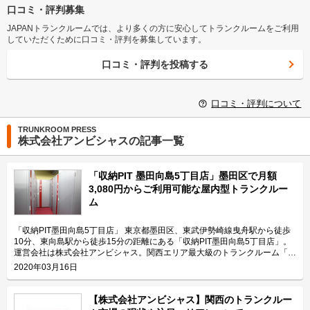
口コミ・評判募集
JAPANトランクルームでは、より多くの方に安心してトランクルームをご利用
していただくために口コミ・評判を募集しています。
口コミ・評判を投稿する
口コミ・評判について
TRUNKROOM PRESS
株式会社アンビシャスの記事一覧
「収納PIT 墨田向島5丁目店」墨田区で月額
3,080円からご利用可能な屋内型トランクルー
ム
「収納PIT墨田向島5丁目店」 東京都墨田区、東武伊勢崎線曳舟駅から徒歩
10分、東向島駅から徒歩15分の距離にある「収納PIT墨田向島5丁目店」。
運営会社は株式会社アンビシャス。関西エリア最大級のトランクルーム「収
納ピット」を運営している会社です。関西エリアを中心に約300施設
2020年03月16日
（2020年2月）を展開し、首都圏にも進出するなど、サービスの拡充も行な
っています。 今回は、株式会社アンビシャスが運営している「収納PIT墨田
向島5丁目店」の特長や利用用途などをご紹介致します。 「収納PIT墨田向
【株式会社アンビシャス】関西のトランクルー
島5丁目店」の特長を教えてください。 「収納PIT墨田向島5丁目店」は都道