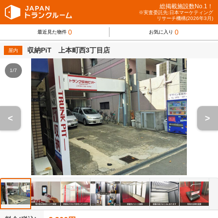
総掲載施設数No.1！
※実査委託先:日本マーケティング
リサーチ機構(2026年3月)
0
0
最近見た物件
お気に入り
収納PiT 上本町西3丁目店
屋内
1/7
<
>