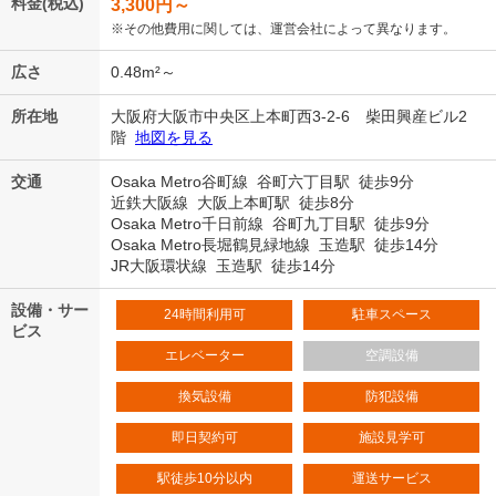
料金(税込)
3,300
円～
※その他費用に関しては、運営会社によって異なります。
広さ
0.48m²～
所在地
大阪府大阪市中央区上本町西3-2-6 柴田興産ビル2
階
地図を見る
交通
Osaka Metro谷町線 谷町六丁目駅 徒歩9分
近鉄大阪線 大阪上本町駅 徒歩8分
Osaka Metro千日前線 谷町九丁目駅 徒歩9分
Osaka Metro長堀鶴見緑地線 玉造駅 徒歩14分
JR大阪環状線 玉造駅 徒歩14分
設備・サー
24時間利用可
駐車スペース
ビス
エレベーター
空調設備
換気設備
防犯設備
即日契約可
施設見学可
駅徒歩10分以内
運送サービス