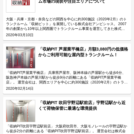
ム市場の現状や注目エリアについて
461号周辺に位置しており、曳舟駅からも近くてアクセスしやすいトランク
ルームです。外の前面道路は広くて車付けもあるため、荷物をスムーズに搬
入搬出頂けます。 2020年1月にオープンした「収納PIT墨田向島5丁目店」
は、関西/大阪府下トップシェアを誇る株式会社アンビシャスの関東1号店
大阪・兵庫・京都・奈良などの関西を中心に約300施設（2020年2月）のト
で、墨田区では珍しい全室1階の屋内型トランクルームです。 自社製のパー
ランクルーム「収納ピット」を展開している株式会社アンビシャス。 2007
テーションで区切った部屋の高さは2mあり、大きさは最小0.3帖から最大
年の創業から10年以上関西圏でトランクルーム事業を運営してきた株式会
3.6帖までの豊富なサイズを全29室ご用意しております。各部屋の扉は間口
社アンビシャスが感じる、関西エリアの市場感や今後の注目エリアなどにつ
2020年03月10日
が広く、無料貸し出しの台車を完備しているため、大きい荷物の出し入れが
いて伺いました。 関西圏のトランクルーム市場の規模や成長性を教えてく
簡単です。 無人運営のトランクルームなので24時間365日いつでもご利用
ださい。 関西圏のトランクルーム市場でトランクルーム事業を行なってい
頂けます。外部にはLED照明を設置しており、夜も明るく安心できる環境で
る主要企業は、「収納ピット」を運営している私たち株式会社アンビシャス
「収納PIT 芦屋業平橋店」月額3,080円の低価格
す。 除湿機やサーキュレーター、換気扇や扇風機など換気設備を完備して
と他3社程があります。 関東圏に比べて、企業の数は多くありませんし、ト
からご利用可能な屋内型トランクルーム！
おり、荷物の保管に最適な環境を提供致します。 主にどんな方がご利用さ
ランクルームの知名度も低いです。東京をはじめとした首都圏は多少知名度
れているのでしょうか？ 「収納PIT墨田向島5丁目店」は主に墨田・向島・
はあるものの、まだ利用したことがない人も多いと思いますが、関西はそも
曳舟・浅草エリアにお住いのファミリー層や個人のお客様に多くご利用頂い
そもトランクルームの存在自体がほとんど知られていません。そのため、関
ております。 主な収納物としては、0.3帖から1.0帖までの小型タイプの場
西のトランクルーム市場でマーケティングを行う際は、ブランドの前にトラ
「収納PIT芦屋業平橋店」 兵庫県芦屋市、阪神本線の芦屋駅から徒歩6分、
合は趣味の道具やアウトドアグッズが多く、2.0帖以上の中・大型タイプの
ンクルームの認知促進が必要となるなど、市場としてはこれからだと思いま
阪急神戸本線の芦屋川駅から徒歩9分の距離にある「収納PIT芦屋業平橋
場合は家具や家電一式などを収納されるケースが多いです。最大3.6帖まで
す。 株式会社アンビシャスが運営する「収納ピット」、関西エリア最大級
店」。 運営会社は、関西エリアを中心に約300施設（2020年2月）のトラン
の部屋をご用意しており、引っ越しの一時預けや法人の在庫管理などにもお
のトランクルーム 首都圏と関西の違いを教えて下さい。 関西では貸し出す
クルーム「収納PIT（収納ピット）」を運営している株式会社アンビシャ
2020年02月14日
すすめです。 セキュリティや安全面について教えてください。 「収納PIT墨
賃料の敷地面積あたりの利用単価は関東に比べ、低いのが違いの1つです。
ス。お客様の収納に関する課題を解決するサービスを目指して関西最大級の
田向島5丁目店」は荷物の保管に安心・安全なセキュリティ設備として、専
トランクルームの部屋面積2帖で関西は平均12,000円のところ、関東では
施設数を誇るトランクルームを展開している会社です。 今回は、株式会社
用のセキュリティカードや防犯カメラなどを備えております。 入口の電子
21,000円程になります（株式会社アンビシャス独自試算）。関東の方が貸
アンビシャスが運営している「収納PIT芦屋業平橋店」の特長や利用用途な
「収納PIT 吹田宇野辺駅前店」宇野辺駅から近
錠は専用カードキーで解錠し、各部屋はシリンダーキーを使用しています。
し出し単価が高い傾向にあり、企業数も関東の方が多いです。 しかしなが
どをご紹介致します。 「収納PIT芦屋業平橋店」の特長を教えてください。
くて荷物保管に最適な環境提供
またセキュリティ対策の一環として、入口の電子錠に防犯カメラを設置し、
ら関西はニーズがないというわけではなく、認知が低いことと、物件のオー
「収納PIT芦屋業平橋店」は国道2号線沿いに位置しており、芦屋駅や芦屋
専用カードキーでの入室履歴も管理しております。また、人感センサーと
ナー様がトランクルーム事業のメリットを理解していないため導入が進んで
川駅からも近くてアクセスしやすい屋内型のトランクルームです。 荷物を
LED照明も設置しており、夜間にも明るい環境で荷物を収納頂けるため、女
いないことがあります。さらに京都など観光都市では景観上の理由から、大
保管する収納スペースは、最小0.3帖から最大5.1帖まで豊富なサイズをご用
性一人でも安心してご利用頂けます。 ご要望やご不明な点があればコール
きな看板を出してはいけなかったり、ビルの高さ制限があり、トランクルー
意しております。全スペースの高さは2mあるので、段ボールなどの箱物で
「収納PIT吹田宇野辺駅前店」 大阪府吹田市、大阪モノレールの宇野辺駅か
センターにてオペレーターが対応いたしますので、万が一のトラブル時にも
ム用のスペースに当てられないといった課題もあります。 もちろん、今後
あれば重ねることでより多く収納頂けます。 「収納PIT芦屋業平橋店」はお
ら徒歩2分の距離にある「収納PIT吹田宇野辺駅前店」。 運営会社は株式会
安心頂ける体制を整えております。 費用や契約について教えてください。
市場が伸びたら、関東の次に大きい商圏は関西なので、将来のポテンシャル