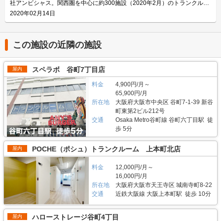
客様の大切な荷物を保管するため、空気清浄機や送風機、換気扇など空調対
社アンビシャス。関西圏を中心に約300施設（2020年2月）のトランクルー
0.3帖の小型タイプから3.6帖の大型タイプまで、月額3,080円〜36,850円(税
という意味では大きいと思います。 過去に比ベて関西圏のトランクルーム
策はしっかり行っているため、カビなどが生まれにくい環境をとなっており
ム「収納ピット」を展開しています。2006年7月大阪市中央区にて設
2020年02月14日
込)の価格帯でご利用頂けます。ご契約や事前に内覧をご希望の場合は、
市場は今後どのように変わっていくと思いますか？ 以前は郊外エリアの屋
ます。 また、「収納PIT芦屋業平橋店」には専用の駐車場やエレベーター、
立。"志の高い人格者の輩出によって、会社に貢献する"という企業理念のも
LIFULLトランクルームのメール又は電話にてお問合せください。 初期費用
外型が多かったのが、現在は市街地に屋内型のトランクルームがどんどん進
台車が完備されており、大きい荷物もスムーズに搬入搬出頂けます。 主に
と、社員自らがお客様の声を聴きながら丁寧な対応を行なっており、お客様
や月額費用などのお支払いは銀行振込や口座引落もしくはクレジットカード
出してきています。 今まで利用していた方が関西圏に引っ越してきたり、
どんな方がご利用されているのでしょうか？ 「収納PIT芦屋業平橋店」は芦
との距離が一番近いトランクルームを目指しています。 今回は、株式会社
決済もご利用頂けます。銀行振込や口座引落をご希望する場合は保証会社の
SNSなどを通じてサービスが口コミで広がりやすい時代などを背景とし
屋駅や芦屋川駅の近隣にお住いの方に多くご利用頂いております。このエリ
アンビシャスが運営している「収納PIT吹田宇野辺駅前店」の特長や利用用
この施設の近隣の施設
事前審査が必要です。クレジットカード決済ご利用の場合、事前審査が不要
て、トランクルームの全体数は十分に増えていると実感しています。 ま
アにはファミリー層が多く、主な収納物としては季節物や衣類ケース、キャ
途などをご紹介致します。 「収納PIT吹田宇野辺駅前店」の特長を教えてく
のため、スピーディーな契約及び即日利用が可能となります。 ご契約手続
た、2025年に開催予定の大阪万博をはじめ、再開発エリアも多く、今後人
リーバックなどが多いです。収納スペースは最大5.1帖までご用意してお
ださい。 「収納PIT吹田宇野辺駅前店」は府道2号、14号周辺に位置してお
き終了後、鍵を郵送いたします。尚、本店に取りに来ていただければ即日利
口密度が増えるエリアはもっと需要が伸びていくはずです。このような状況
り、引っ越し荷物などの大型荷物の一時保管にもご利用頂けます。 セキュ
り、宇野辺駅からも近くてアクセスしやすいトランクルームです。24時間
スペラボ 谷町7丁目店
用も可能です。 時期によってお得なキャンペーンを行なっておりますの
屋内
に合わせて、当社でもトランクのオーナーを募集し京都、大阪の梅田、難
リティや安全面について教えてください。 「収納PIT芦屋業平橋店」は荷物
365日運営しているので、時間帯を気にせず荷物を搬入搬出頂けます。 荷物
で、ご契約の前にLIFULLトランクルームのHPをご覧ください。お手頃な価
波、兵庫県の西宮、三宮エリアなどに注力していきたいと考えております。
の保管に安心・安全な設備として、専用のセキュリティカードや防犯カメラ
を保管する収納スペースは、屋内をパーテーションで区切って大小様々なサ
料金
4,900円/月～
格でトランクルームをご利用頂けます。 編集後記 関西/大阪府下で店舗数
などのセキュリティ体制を備えております。 人感センサーとLED照明も設
イズにしており、最小0.3帖から最大3帖までのサイズをご用意しています。
No.1の実績を誇る株式会社アンビシャスの「収納ピット」。 2020年1月に
65,900円/月
置しており、夜間に照明のスイッチを探す手間なく荷物を収納頂けます。
各スペースの高さは1.9mで、天井にはネットフェンスを設置しているた
オープンした関東1号店「収納PIT墨田向島5丁目店」を始めとして首都圏に
所在地
大阪府大阪市中央区 谷町7-1-39 新谷
トラブルやご不明な点などがある場合はスタッフが丁寧に対応させて頂きま
め、荷物が盗難される心配はございません。 また、「収納PIT吹田宇野辺駅
進出してきたばかりだが、今までの経営ノウハウを基にした事業拡大と出店
町東第2ビル212号
すので、お気軽にお問い合わせください。 費用や契約について教えてくだ
前店」はお客様の大切な荷物を保管するため、空気清浄機や送風機、換気扇
スピードアップで、2020年3月現在は関東で全11店舗を運営している。 東
さい。 月額3,080円の低価格でご利用いただける「収納PIT芦屋業平橋店」
交通
Osaka Metro谷町線 谷町六丁目駅 徒
などを設置してしっかりとした空調対策を行なっております。 主にどんな
京で1番の出店数を目指す勢いのある成長企業だが、ただ店舗数を増やすだ
は0.3帖の小型タイプから5.1帖の大型タイプまで豊富なサイズをご用意して
歩 5分
方がご利用されているのでしょうか？ 「収納PIT吹田宇野辺駅前店」は大阪
けではなく、お客様に一番近いトランクルームを提供するために社員教育に
おります。詳細につきましてはLIFULLトランクルームのHPにてご覧くださ
府の宇野辺、青葉丘、穂積、松ヶ本町、新芦屋上、千里丘、紫明園周辺にお
も重点を置くなど、今回満を持しての東京進出になる。 株式会社アンビシ
い。 また、「収納PIT芦屋業平橋店」また、「収納PIT芦屋業平橋店」は6ヶ
住いの方に多くご利用頂いております。 特に宇野辺駅の近隣にお住いの方
ャスの特徴は既存施設を活用することで、物件の価値を高めながら、お客様
POCHE（ポシュ）トランクルーム 上本町北店
屋内
月以上のご利用を条件に、「3ヶ月間50％OFF」と「初期費用無料」の特別
に多くご利用頂いており、ユーザー層も個人からファミリーまで幅広いで
にとっては自宅から近くて安価に使えるトランクルームを提供することにも
キャンペーンを実施（2019年12月）しており、利用しやすい価格帯でトラ
す。主な収納物としては季節物のお洋服や、思い出の品やゴルフなどの趣味
つながっている点だ。また、お手頃な価格でトランクルームを提供すること
ンクルームのご契約が可能です。事前に内覧やご契約をご希望する場合は、
料金
12,000円/月～
のグッズなどが多いです。法人のお客様の場合、書類保管や在庫保管にご利
も特徴だ。 組織としての勢いだけではなく、社員の丁寧な対応や顧客視点
LIFULLトランクルームのメール又は電話にてお問合せください。 初期費用
16,000円/月
用頂いております。館内にエレベーターや台車があるため、大きい荷物も問
を持ちながらサービスを展開している株式会社アンビシャスの「収納ピッ
や月額費用のお支払いは銀行振込や口座引落もしくはクレジットカード決済
題なく出し入れ可能です。 セキュリティや安全面について教えてくださ
所在地
大阪府大阪市天王寺区 城南寺町8-22
ト」。今後、関東でのサービス拡充が楽しみな取材だった。
で対応いたします。クレジットカード決済の場合、保証会社の事前審査が不
い。 「収納PIT吹田宇野辺駅前店」には防犯カメラ、入り口の電子錠と部屋
交通
近鉄大阪線 大阪上本町駅 徒歩 10分
要となり簡単にお手続き頂けます。 決済を完了した後、本部での⼿渡しや
別の錠で2重ロックなどのセキュリティ体制を備え、荷物の保管に安心・安
郵送にてカギの受け渡しができますので、ご希望に合わせて受け渡しの方法
全な環境づくりを心がけております。館内には人感センサーやLED照明を設
をお選びください。 編集後記 「収納スペースが足りない」、「もっとラク
置していて、夜も明るく快適に作業頂けます。カビなどの劣化を防止するた
ハローストレージ谷町4丁目
屋内