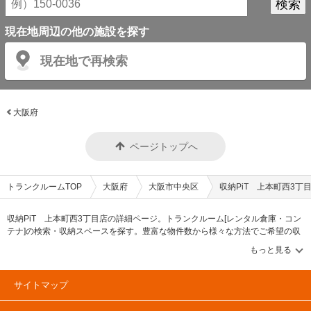
現在地周辺の他の施設を探す
現在地で再検索
大阪府
ページトップへ
トランクルームTOP
大阪府
大阪市中央区
収納PiT 上本町西3丁
収納PiT 上本町西3丁目店の詳細ページ。トランクルーム[レンタル倉庫・コン
テナ]の検索・収納スペースを探す。豊富な物件数から様々な方法でご希望の収
納スペースを簡単に探せるトランクルーム情報サイトです。収納PiT 上本町西
3丁目店の住所・最寄りの駅、物件タイプのご紹介や料金表、お得なキャンペー
ン情報もあります。気になる物件タイプを見つけたら、メールか電話でお問合
せが可能です（無料）。
サイトマップ