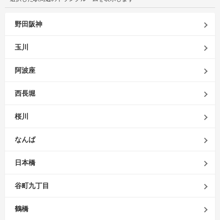
野田阪神
玉川
阿波座
西長堀
桜川
なんば
日本橋
谷町九丁目
鶴橋