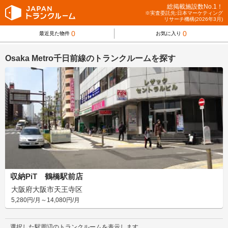
総掲載施設数No.1！
※実査委託先:日本マーケティング
リサーチ機構(2026年3月)
0
0
最近見た物件
お気に入り
Osaka Metro千日前線のトランクルームを探す
収納PiT 鶴橋駅前店
大阪府大阪市天王寺区
5,280円/月～14,080円/月
選択した駅周辺のトランクルームを表示します