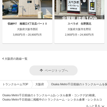
収納PiT 南堀江4丁目店パートⅡ
スペラボ 生野巽北
大阪府大阪市西区
大阪府大阪市生野区
3,850円/月～20,900円/月
2,900円/月～24,900円/月
大阪府の路線一覧
ページトップへ
トランクルームTOP
大阪府
Osaka Metro千日前線のトランクルームを
Osaka Metro千日前線のトランクルーム[レンタル倉庫・コンテナ]の検索。
Osaka Metro千日前線に掲載中のトランクルーム・レンタル倉庫・レンタルコ
ンテナなどの収納スペースを、借りたい地域から探して、広さ・料金[賃料]・セ