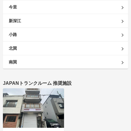
今里
新深江
小路
北巽
南巽
JAPANトランクルーム 推奨施設