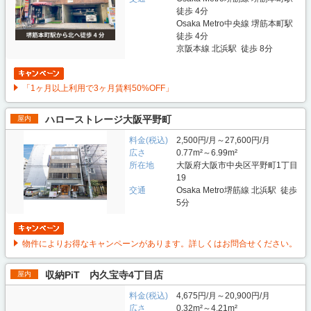
徒歩 4分
Osaka Metro中央線 堺筋本町駅
徒歩 4分
京阪本線 北浜駅 徒歩 8分
「1ヶ月以上利用で3ヶ月賃料50%OFF」
ハローストレージ大阪平野町
屋内
料金(税込)
2,500円/月～27,600円/月
広さ
0.77m²～6.99m²
所在地
大阪府大阪市中央区平野町1丁目
19
交通
Osaka Metro堺筋線 北浜駅 徒歩
5分
物件によりお得なキャンペーンがあります。詳しくはお問合せください。
収納PiT 内久宝寺4丁目店
屋内
料金(税込)
4,675円/月～20,900円/月
広さ
0.32m²～4.21m²