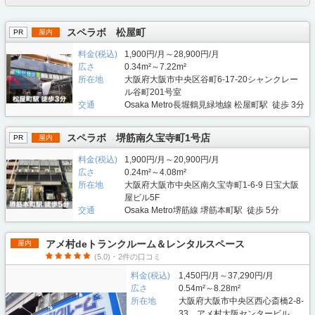
スペラボ 松屋町
PR
屋内
料金(税込)
1,900円/月～28,900円/月
広さ
0.34m²～7.22m²
所在地
大阪府大阪市中央区谷町6-17-20シャンクレー
ル谷町201号室
交通
Osaka Metro長堀鶴見緑地線 松屋町駅 徒歩 3分
スペラボ 堺筋南久宝寺町1号店
PR
屋内
料金(税込)
1,900円/月～20,900円/月
広さ
0.24m²～4.08m²
所在地
大阪府大阪市中央区南久宝寺町1-6-9 日宝大阪
屋ビル5F
交通
Osaka Metro堺筋線 堺筋本町駅 徒歩 5分
アメ村deトランクルーム＆レンタルスペース
屋内
(5.0)・2件の口コミ
料金(税込)
1,450円/月～37,290円/月
広さ
0.54m²～8.28m²
所在地
大阪府大阪市中央区西心斎橋2-8-
33 アメ村大阪センタービル