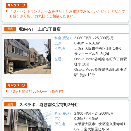
「ジャパントランクルームを見た」とお電話でお伝えいただくとどなたで
も値引き可能。 お気軽にご相談ください。
収納PiT 上町1丁目店
屋内
料金(税込)
3,080円/月～25,300円/月
広さ
0.48m²～6.31m²
所在地
大阪府大阪市中央区上町1-9-6
サンヨービル2b,2c,2d
交通
Osaka Metro谷町線 谷町六丁目駅
徒歩 10分
Osaka Metro長堀鶴見緑地線 玉造
駅 徒歩 12分
「3ヶ月間賃料50％OFF」(条件有)
スペラボ 堺筋南久宝寺町2号店
屋内
料金(税込)
2,900円/月～24,900円/月
広さ
0.36m²～4.5m²
所在地
大阪府大阪市中央区南久宝寺町1-
6-9 日宝大阪屋ビル 5F