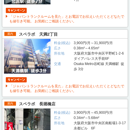
「ジャパントランクルームを見た」とお電話でお伝えいただくとどなたで
も値引き可能。 お気軽にご相談ください。
スペラボ 天満2丁目
屋内
料金(税込)
3,900円/月～31,900円/月
広さ
0.38m²～4.65m²
所在地
大阪府大阪市中央区平野町1-2-6
ダイアパレス大手前6F
交通
Osaka Metro谷町線 天満橋駅 徒
歩 3分
「ジャパントランクルームを見た」とお電話でお伝えいただくとどなたで
も値引き可能。 お気軽にご相談ください。
スペラボ 長堀橋店
屋内
料金(税込)
3,900円/月～45,900円/月
広さ
0.34m²～5.68m²
所在地
大阪府大阪市中央区南船場1-3-17
永都ビル 6F