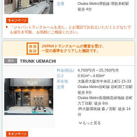
交通
Osaka Metro堺筋線 堺筋本町駅
徒歩 4分
「ジャパントランクルームを見た」とお電話でお伝えいただくとどなたで
も値引き可能。 お気軽にご相談ください。
JAPANトランクルームの審査を受け、
一定の基準をクリアした施設です。
TRUNK UEMACHI
屋内
料金(税込)
4,700円/月～25,760円/月
広さ
0.91m²～4.60m²
所在地
大阪府大阪市中央区上町1-15-33
交通
Osaka Metro谷町線 谷町四丁目駅
徒歩 8分
Osaka Metro長堀鶴見緑地線 谷町
六丁目駅 徒歩 9分
JR大阪環状線 森ノ宮駅 徒歩 14
分
もっと見る