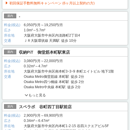
初回保証手数料無料キャンペーン (6ヶ月以上契約の方)
-
屋内
料金(税込)
6,050円/月～19,250円/月
広さ
1.0m²～5.7m²
所在地
大阪府大阪市中央区内淡路町2丁目4
交通
ＪＲ大阪環状線 天満駅 徒歩 10分
収納PiT 御堂筋本町駅東店
屋内
料金(税込)
3,080円/月～22,000円/月
広さ
0.32m²～4.7m²
所在地
大阪府大阪市中央区南本町3ｰ3ｰ9 本町エイトビル 地下1階
交通
Osaka Metro御堂筋線 本町駅 徒歩 2分
Osaka Metro四つ橋線 本町駅 徒歩 2分
Osaka Metro中央線 本町駅 徒歩 2分
もっと見る
スペラボ 谷町四丁目駅前店
屋内
料金(税込)
2,900円/月～69,900円/月
広さ
0.34m²～6.47m²
所在地
大阪府大阪市中央区内本町1-2-15 谷四スクエアビル5F