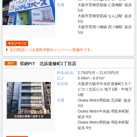
交通
大阪市営御堂筋線 心斎橋駅 徒歩
5分
大阪市営御堂筋線 なんば駅 徒歩
5分
大阪市営四つ橋線 四ツ橋駅 徒歩
5分
近日閉店につき賃料半額キャンペーン実施中です。
収納PiT 北浜道修町1丁目店
屋内
料金(税込)
2,750円/月～21,670円/月
広さ
0.49m²～6.97m²
所在地
大阪府大阪市中央区道修町1-5-7
ピカソ北浜ビル 地下1階・中地下
1階
交通
Osaka Metro堺筋線 北浜駅 徒歩
3分
Osaka Metro中央線 堺筋本町駅
徒歩 9分
Osaka Metro堺筋線 堺筋本町駅
徒歩 9分