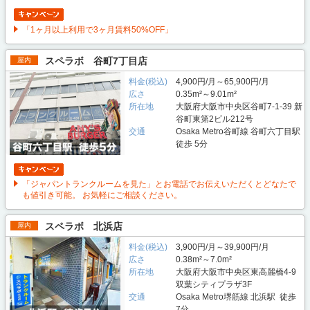
「1ヶ月以上利用で3ヶ月賃料50%OFF」
スペラボ 谷町7丁目店
屋内
料金(税込)
4,900円/月～65,900円/月
広さ
0.35m²～9.01m²
所在地
大阪府大阪市中央区谷町7-1-39 新
谷町東第2ビル212号
交通
Osaka Metro谷町線 谷町六丁目駅
徒歩 5分
「ジャパントランクルームを見た」とお電話でお伝えいただくとどなたで
も値引き可能。 お気軽にご相談ください。
スペラボ 北浜店
屋内
料金(税込)
3,900円/月～39,900円/月
広さ
0.38m²～7.0m²
所在地
大阪府大阪市中央区東高麗橋4-9
双葉シティプラザ3F
交通
Osaka Metro堺筋線 北浜駅 徒歩
7分