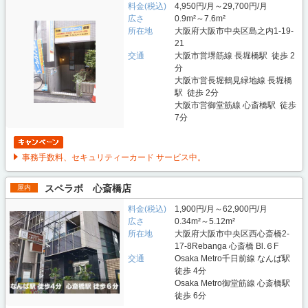
料金(税込)
4,950円/月～29,700円/月
広さ
0.9m²～7.6m²
所在地
大阪府大阪市中央区島之内1-19-
21
交通
大阪市営堺筋線 長堀橋駅 徒歩 2
分
大阪市営長堀鶴見緑地線 長堀橋
駅 徒歩 2分
大阪市営御堂筋線 心斎橋駅 徒歩
7分
事務手数料、セキュリティーカード サービス中。
スペラボ 心斎橋店
屋内
料金(税込)
1,900円/月～62,900円/月
広さ
0.34m²～5.12m²
所在地
大阪府大阪市中央区西心斎橋2-
17-8Rebanga 心斎橋 Bl.６F
交通
Osaka Metro千日前線 なんば駅
徒歩 4分
Osaka Metro御堂筋線 心斎橋駅
徒歩 6分