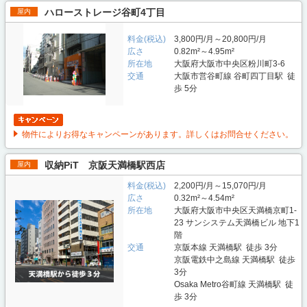
ハローストレージ谷町4丁目
屋内
料金(税込)
3,800円/月～20,800円/月
広さ
0.82m²～4.95m²
所在地
大阪府大阪市中央区粉川町3-6
交通
大阪市営谷町線 谷町四丁目駅 徒
歩 5分
物件によりお得なキャンペーンがあります。詳しくはお問合せください。
収納PiT 京阪天満橋駅西店
屋内
料金(税込)
2,200円/月～15,070円/月
広さ
0.32m²～4.54m²
所在地
大阪府大阪市中央区天満橋京町1-
23 サンシステム天満橋ビル 地下1
階
交通
京阪本線 天満橋駅 徒歩 3分
京阪電鉄中之島線 天満橋駅 徒歩
3分
Osaka Metro谷町線 天満橋駅 徒
歩 3分