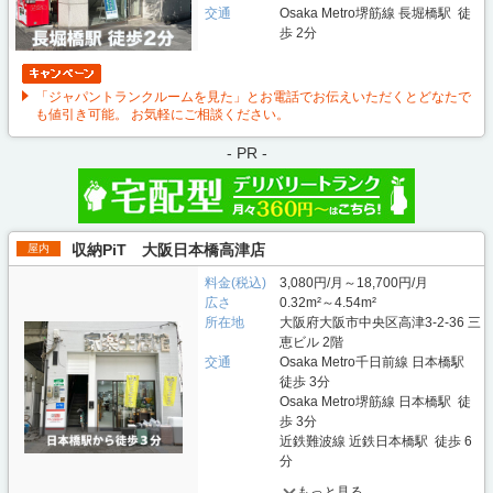
交通
Osaka Metro堺筋線 長堀橋駅 徒
歩 2分
「ジャパントランクルームを見た」とお電話でお伝えいただくとどなたで
も値引き可能。 お気軽にご相談ください。
- PR -
収納PiT 大阪日本橋高津店
屋内
料金(税込)
3,080円/月～18,700円/月
広さ
0.32m²～4.54m²
所在地
大阪府大阪市中央区高津3-2-36 三
恵ビル 2階
交通
Osaka Metro千日前線 日本橋駅
徒歩 3分
Osaka Metro堺筋線 日本橋駅 徒
歩 3分
近鉄難波線 近鉄日本橋駅 徒歩 6
分
もっと見る