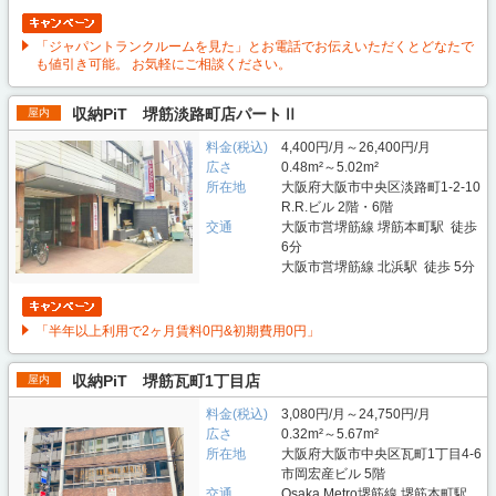
「ジャパントランクルームを見た」とお電話でお伝えいただくとどなたで
も値引き可能。 お気軽にご相談ください。
収納PiT 堺筋淡路町店パートⅡ
屋内
料金(税込)
4,400円/月～26,400円/月
広さ
0.48m²～5.02m²
所在地
大阪府大阪市中央区淡路町1-2-10
R.R.ビル 2階・6階
交通
大阪市営堺筋線 堺筋本町駅 徒歩
6分
大阪市営堺筋線 北浜駅 徒歩 5分
「半年以上利用で2ヶ月賃料0円&初期費用0円」
収納PiT 堺筋瓦町1丁目店
屋内
料金(税込)
3,080円/月～24,750円/月
広さ
0.32m²～5.67m²
所在地
大阪府大阪市中央区瓦町1丁目4-6
市岡宏産ビル 5階
交通
Osaka Metro堺筋線 堺筋本町駅