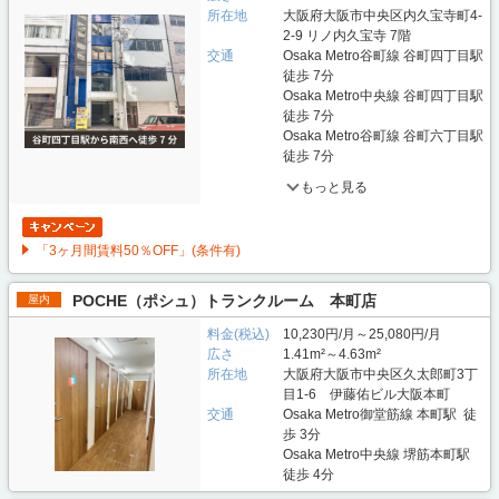
所在地
大阪府大阪市中央区内久宝寺町4-
2-9 リノ内久宝寺 7階
交通
Osaka Metro谷町線 谷町四丁目駅
徒歩 7分
Osaka Metro中央線 谷町四丁目駅
徒歩 7分
Osaka Metro谷町線 谷町六丁目駅
徒歩 7分
もっと見る
「3ヶ月間賃料50％OFF」(条件有)
POCHE（ポシュ）トランクルーム 本町店
屋内
料金(税込)
10,230円/月～25,080円/月
広さ
1.41m²～4.63m²
所在地
大阪府大阪市中央区久太郎町3丁
目1-6 伊藤佑ビル大阪本町
交通
Osaka Metro御堂筋線 本町駅 徒
歩 3分
Osaka Metro中央線 堺筋本町駅
徒歩 4分