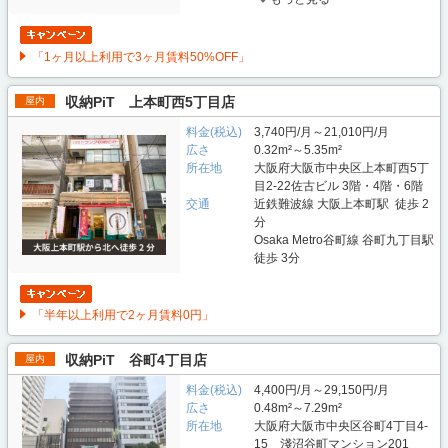
「1ヶ月以上利用で3ヶ月賃料50%OFF」
収納PiT 上本町西5丁目店
屋内
料金(税込)
3,740円/月～21,010円/月
広さ
0.32m²～5.35m²
所在地
大阪府大阪市中央区上本町西5丁
目2-22佐古ビル 3階・4階・6階
交通
近鉄難波線 大阪上本町駅 徒歩 2
分
Osaka Metro谷町線 谷町九丁目駅
徒歩 3分
「半年以上利用で2ヶ月賃料0円」
収納PiT 谷町4丁目店
屋内
料金(税込)
4,400円/月～29,150円/月
広さ
0.48m²～7.29m²
所在地
大阪府大阪市中央区谷町4丁目4-
15 淺沼谷町マンション201