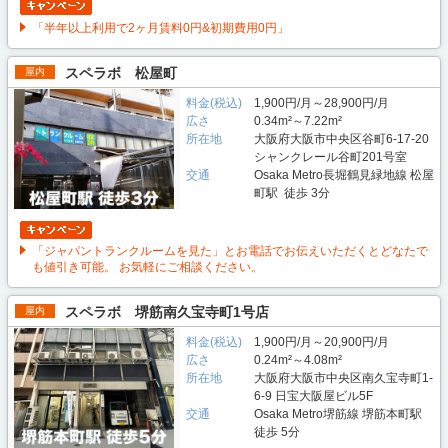
「半年以上利用で2ヶ月賃料0円&初期費用0円」
スペラボ 松屋町
屋内
料金(税込)
1,900円/月～28,900円/月
広さ
0.34m²～7.22m²
所在地
大阪府大阪市中央区谷町6-17-20
シャンクレール谷町201号室
交通
Osaka Metro長堀鶴見緑地線 松屋
町駅 徒歩 3分
「ジャパントランクルームを見た」とお電話でお伝えいただくとどなたで
も値引き可能。 お気軽にご相談ください。
スペラボ 堺筋南久宝寺町1号店
屋内
料金(税込)
1,900円/月～20,900円/月
広さ
0.24m²～4.08m²
所在地
大阪府大阪市中央区南久宝寺町1-
6-9 日宝大阪屋ビル5F
交通
Osaka Metro堺筋線 堺筋本町駅
徒歩 5分