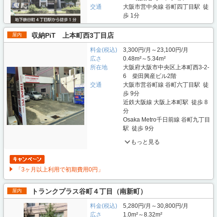
交通
大阪市営中央線 谷町四丁目駅 徒
歩 1分
収納PiT 上本町西3丁目店
屋内
料金(税込)
3,300円/月～23,100円/月
広さ
0.48m²～5.34m²
所在地
大阪府大阪市中央区上本町西3-2-
6 柴田興産ビル2階
交通
大阪市営谷町線 谷町六丁目駅 徒
歩 9分
近鉄大阪線 大阪上本町駅 徒歩 8
分
Osaka Metro千日前線 谷町九丁目
駅 徒歩 9分
もっと見る
「3ヶ月以上利用で初期費用0円」
トランクプラス谷町４丁目（南新町）
屋内
料金(税込)
5,280円/月～30,800円/月
広さ
1.0m²～8.32m²