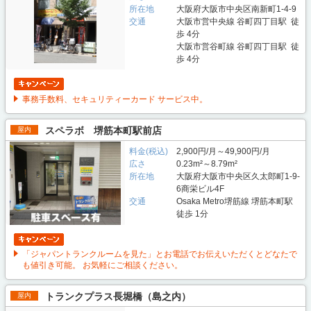
所在地
大阪府大阪市中央区南新町1-4-9
交通
大阪市営中央線 谷町四丁目駅 徒
歩 4分
大阪市営谷町線 谷町四丁目駅 徒
歩 4分
事務手数料、セキュリティーカード サービス中。
スペラボ 堺筋本町駅前店
屋内
料金(税込)
2,900円/月～49,900円/月
広さ
0.23m²～8.79m²
所在地
大阪府大阪市中央区久太郎町1-9-
6商栄ビル4F
交通
Osaka Metro堺筋線 堺筋本町駅
徒歩 1分
「ジャパントランクルームを見た」とお電話でお伝えいただくとどなたで
も値引き可能。 お気軽にご相談ください。
トランクプラス長堀橋（島之内）
屋内