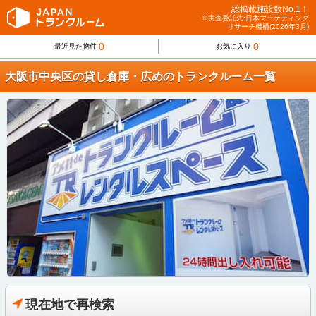
総掲載施設数No.1！
※実査委託先:日本マーケティング
リサーチ機構(2026年3月)
0
0
最近見た物件
お気に入り
大阪市中央区の貸し倉庫・広めのトランクルーム一覧
現在地で再検索