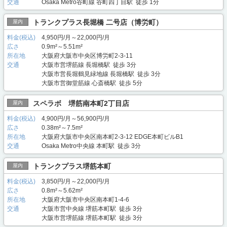
交通
Osaka Metro谷町線 谷町四丁目駅 徒歩 1分
トランクプラス長堀橋 二号店（博労町）
屋内
料金(税込)
4,950円/月～22,000円/月
広さ
0.9m²～5.51m²
所在地
大阪府大阪市中央区博労町2-3-11
交通
大阪市営堺筋線 長堀橋駅 徒歩 3分
大阪市営長堀鶴見緑地線 長堀橋駅 徒歩 3分
大阪市営御堂筋線 心斎橋駅 徒歩 5分
スペラボ 堺筋南本町2丁目店
屋内
料金(税込)
4,900円/月～56,900円/月
広さ
0.38m²～7.5m²
所在地
大阪府大阪市中央区南本町2-3-12 EDGE本町ビルB1
交通
Osaka Metro中央線 本町駅 徒歩 3分
トランクプラス堺筋本町
屋内
料金(税込)
3,850円/月～22,000円/月
広さ
0.8m²～5.62m²
所在地
大阪府大阪市中央区南本町1-4-6
交通
大阪市営中央線 堺筋本町駅 徒歩 3分
大阪市営堺筋線 堺筋本町駅 徒歩 3分