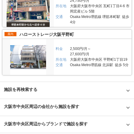
24,750円/月
所在地
大阪府大阪市中央区 瓦町1丁目4-6 市
岡宏産ビル 5階
交通
Osaka Metro堺筋線 堺筋本町駅 徒歩
4分
ハローストレージ大阪平野町
屋内
料金
2,500円/月～
27,600円/月
所在地
大阪府大阪市中央区 平野町1丁目19
交通
Osaka Metro堺筋線 北浜駅 徒歩 5分
施設を再検索する
大阪市中央区周辺の会社から施設を探す
大阪市中央区周辺からブランドで施設を探す