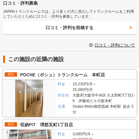
口コミ・評判募集
JAPANトランクルームでは、より多くの方に安心してトランクルームをご利用
していただくために口コミ・評判を募集しています。
口コミ・評判を投稿する
口コミ・評判について
この施設の近隣の施設
POCHE（ポシュ）トランクルーム 本町店
屋内
料金
10,230円/月～
25,080円/月
所在地
大阪府大阪市中央区 久太郎町3丁目1-
6 伊藤佑ビル大阪本町
交通
Osaka Metro御堂筋線 本町駅 徒歩 3
分
収納PiT 堺筋瓦町1丁目店
屋内
料金
3,080円/月～