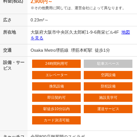
料金(税込)
2,900
円～
※その他費用に関しては、運営会社によって異なります。
広さ
0.23m²～
所在地
大阪府大阪市中央区久太郎町1-9-6商栄ビル4F
地図
を見る
交通
Osaka Metro堺筋線 堺筋本町駅 徒歩1分
設備・サー
24時間利用可
駐車スペース
ビス
エレベーター
空調設備
換気設備
防犯設備
即日契約可
施設見学可
駅徒歩10分以内
運送サービス
カード決済可能
キャッチコ
全国800店舗展開のスペラボ。