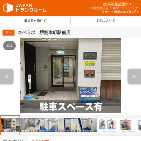
総掲載施設数No.1！
※実査委託先:日本マーケティング
リサーチ機構(2026年3月)
0
0
最近見た物件
お気に入り
スペラボ 堺筋本町駅前店
屋内
1/11
<
>