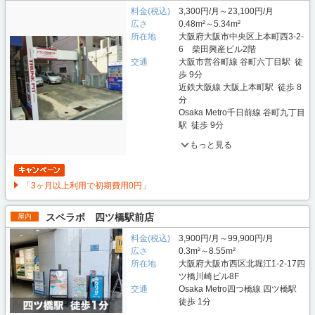
料金(税込)
3,300円/月～23,100円/月
広さ
0.48m²～5.34m²
所在地
大阪府大阪市中央区上本町西3-2-
6 柴田興産ビル2階
交通
大阪市営谷町線 谷町六丁目駅 徒
歩 9分
近鉄大阪線 大阪上本町駅 徒歩 8
分
Osaka Metro千日前線 谷町九丁目
駅 徒歩 9分
もっと見る
「3ヶ月以上利用で初期費用0円」
スペラボ 四ツ橋駅前店
屋内
料金(税込)
3,900円/月～99,900円/月
広さ
0.3m²～8.55m²
所在地
大阪府大阪市西区北堀江1-2-17四
ツ橋川崎ビル8F
交通
Osaka Metro四つ橋線 四ツ橋駅
徒歩 1分