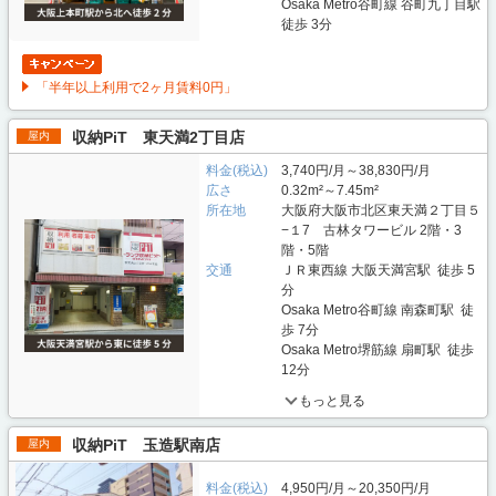
Osaka Metro谷町線 谷町九丁目駅
徒歩 3分
「半年以上利用で2ヶ月賃料0円」
収納PiT 東天満2丁目店
屋内
料金(税込)
3,740円/月～38,830円/月
広さ
0.32m²～7.45m²
所在地
大阪府大阪市北区東天満２丁目５
−１7 古林タワービル 2階・3
階・5階
交通
ＪＲ東西線 大阪天満宮駅 徒歩 5
分
Osaka Metro谷町線 南森町駅 徒
歩 7分
Osaka Metro堺筋線 扇町駅 徒歩
12分
もっと見る
収納PiT 玉造駅南店
屋内
料金(税込)
4,950円/月～20,350円/月