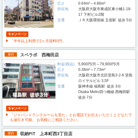
広さ
0.64m²～4.86m²
所在地
大阪府大阪市東成区東小橋1-18-
17 下村ビル2階
交通
ＪＲ大阪環状線 玉造駅 徒歩 5分
「半年以上利用で2ヶ月賃料0円」
スペラボ 西梅田店
屋内
料金(税込)
5,900円/月～79,900円/月
広さ
0.38m²～7.73m²
所在地
大阪府大阪市北区堂島3-2-6 堂島
ロイヤルビル 3,5F
交通
阪神本線 福島駅 徒歩 3分
Osaka Metro四つ橋線 西梅田駅
徒歩 7分
「ジャパントランクルームを見た」とお電話でお伝えいただくとどなたで
も値引き可能。 お気軽にご相談ください。
収納PiT 上本町西3丁目店
屋内