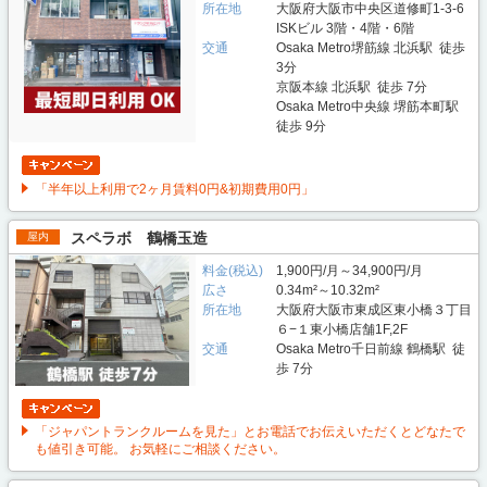
所在地
大阪府大阪市中央区道修町1-3-6
ISKビル 3階・4階・6階
交通
Osaka Metro堺筋線 北浜駅 徒歩
3分
京阪本線 北浜駅 徒歩 7分
Osaka Metro中央線 堺筋本町駅
徒歩 9分
「半年以上利用で2ヶ月賃料0円&初期費用0円」
スペラボ 鶴橋玉造
屋内
料金(税込)
1,900円/月～34,900円/月
広さ
0.34m²～10.32m²
所在地
大阪府大阪市東成区東小橋３丁目
６−１東小橋店舗1F,2F
交通
Osaka Metro千日前線 鶴橋駅 徒
歩 7分
「ジャパントランクルームを見た」とお電話でお伝えいただくとどなたで
も値引き可能。 お気軽にご相談ください。