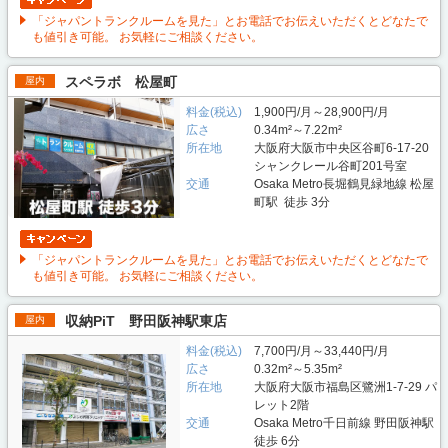
「ジャパントランクルームを見た」とお電話でお伝えいただくとどなたで
も値引き可能。 お気軽にご相談ください。
スペラボ 松屋町
屋内
料金(税込)
1,900円/月～28,900円/月
広さ
0.34m²～7.22m²
所在地
大阪府大阪市中央区谷町6-17-20
シャンクレール谷町201号室
交通
Osaka Metro長堀鶴見緑地線 松屋
町駅 徒歩 3分
「ジャパントランクルームを見た」とお電話でお伝えいただくとどなたで
も値引き可能。 お気軽にご相談ください。
収納PiT 野田阪神駅東店
屋内
料金(税込)
7,700円/月～33,440円/月
広さ
0.32m²～5.35m²
所在地
大阪府大阪市福島区鷺洲1-7-29 パ
レット2階
交通
Osaka Metro千日前線 野田阪神駅
徒歩 6分