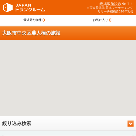
総掲載施設数No.1！
※実査委託先:日本マーケティング
リサーチ機構(2026年3月)
0
0
最近見た物件
お気に入り
大阪市中央区農人橋の施設
絞り込み検索