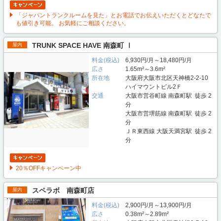
「ジャパントランクルームを見た」とお電話でお伝えいただくとどなたで
も値引き可能。 お気軽にご相談ください。
TRUNK SPACE HAVE 南森町 Ⅰ
屋内
料金(税込)
6,930円/月～18,480円/月
広さ
1.65m²～3.6m²
所在地
大阪府大阪市北区天神橋2-2-10
ハイマウントビル2Ｆ
交通
大阪市営谷町線 南森町駅 徒歩 2
分
大阪市営堺筋線 南森町駅 徒歩 2
分
ＪＲ東西線 大阪天満宮駅 徒歩 2
分
20％OFFキャンペーン中
スペラボ 南森町店
屋内
料金(税込)
2,900円/月～13,900円/月
広さ
0.38m²～2.89m²