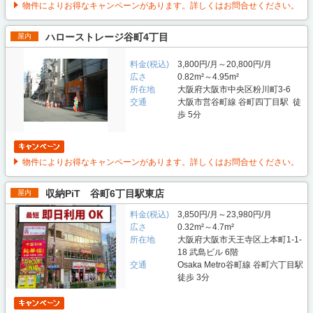
物件によりお得なキャンペーンがあります。詳しくはお問合せください。
ハローストレージ谷町4丁目
屋内
料金(税込)
3,800円/月～20,800円/月
広さ
0.82m²～4.95m²
所在地
大阪府大阪市中央区粉川町3-6
交通
大阪市営谷町線 谷町四丁目駅 徒
歩 5分
物件によりお得なキャンペーンがあります。詳しくはお問合せください。
収納PiT 谷町6丁目駅東店
屋内
料金(税込)
3,850円/月～23,980円/月
広さ
0.32m²～4.7m²
所在地
大阪府大阪市天王寺区上本町1-1-
18 武島ビル 6階
交通
Osaka Metro谷町線 谷町六丁目駅
徒歩 3分