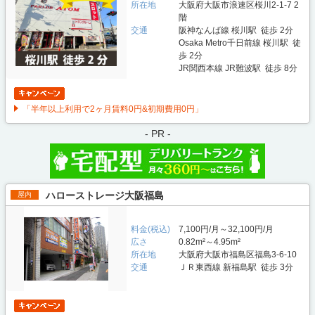
所在地
大阪府大阪市浪速区桜川2-1-7 2
階
交通
阪神なんば線 桜川駅 徒歩 2分
Osaka Metro千日前線 桜川駅 徒
歩 2分
JR関西本線 JR難波駅 徒歩 8分
「半年以上利用で2ヶ月賃料0円&初期費用0円」
- PR -
ハローストレージ大阪福島
屋内
料金(税込)
7,100円/月～32,100円/月
広さ
0.82m²～4.95m²
所在地
大阪府大阪市福島区福島3-6-10
交通
ＪＲ東西線 新福島駅 徒歩 3分