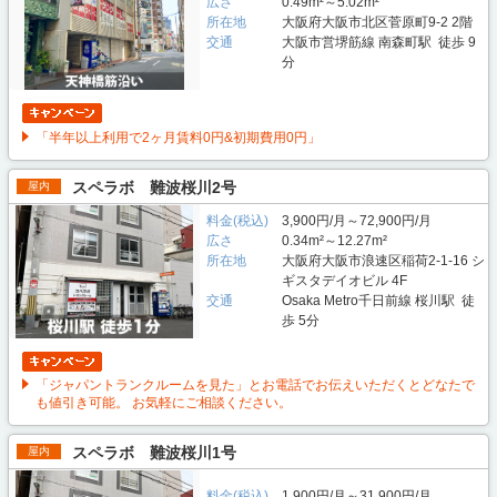
広さ
0.49m²～5.02m²
所在地
大阪府大阪市北区菅原町9-2 2階
交通
大阪市営堺筋線 南森町駅 徒歩 9
分
「半年以上利用で2ヶ月賃料0円&初期費用0円」
スペラボ 難波桜川2号
屋内
料金(税込)
3,900円/月～72,900円/月
広さ
0.34m²～12.27m²
所在地
大阪府大阪市浪速区稲荷2-1-16 シ
ギスタデイオビル 4F
交通
Osaka Metro千日前線 桜川駅 徒
歩 5分
「ジャパントランクルームを見た」とお電話でお伝えいただくとどなたで
も値引き可能。 お気軽にご相談ください。
スペラボ 難波桜川1号
屋内
料金(税込)
1,900円/月～31,900円/月