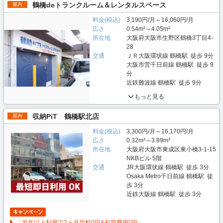
鶴橋deトランクルーム＆レンタルスペース
屋内
料金(税込)
3,190円/月～16,060円/月
広さ
0.54m²～4.05m²
所在地
大阪府大阪市生野区鶴橋3丁目4-
28
交通
ＪＲ大阪環状線 鶴橋駅 徒歩 9分
大阪市営千日前線 鶴橋駅 徒歩 9
分
近鉄難波線 鶴橋駅 徒歩 9分
もっと見る
収納PiT 鶴橋駅北店
屋内
料金(税込)
3,300円/月～16,170円/月
広さ
0.32m²～3.89m²
所在地
大阪府大阪市東成区東小橋3-1-15
NKBビル 5階
交通
JR大阪環状線 鶴橋駅 徒歩 3分
Osaka Metro千日前線 鶴橋駅 徒
歩 3分
近鉄大阪線 鶴橋駅 徒歩 3分
「半年以上利用で2ヶ月賃料0円&初期費用0円」