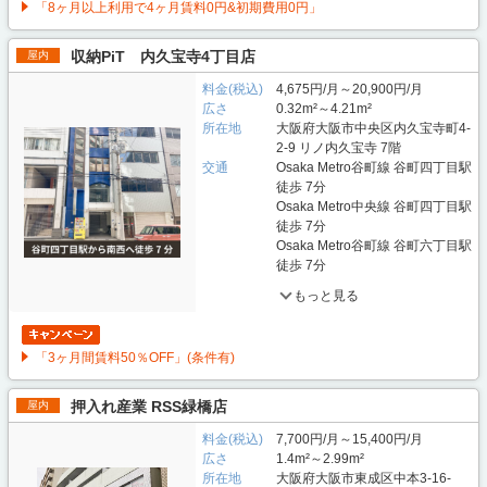
「8ヶ月以上利用で4ヶ月賃料0円&初期費用0円」
収納PiT 内久宝寺4丁目店
屋内
料金(税込)
4,675円/月～20,900円/月
広さ
0.32m²～4.21m²
所在地
大阪府大阪市中央区内久宝寺町4-
2-9 リノ内久宝寺 7階
交通
Osaka Metro谷町線 谷町四丁目駅
徒歩 7分
Osaka Metro中央線 谷町四丁目駅
徒歩 7分
Osaka Metro谷町線 谷町六丁目駅
徒歩 7分
もっと見る
「3ヶ月間賃料50％OFF」(条件有)
押入れ産業 RSS緑橋店
屋内
料金(税込)
7,700円/月～15,400円/月
広さ
1.4m²～2.99m²
所在地
大阪府大阪市東成区中本3-16-