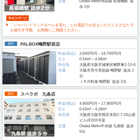
交通
Osaka Metro堺筋線 長堀橋駅 徒
歩 2分
「ジャパントランクルームを見た」とお電話でお伝えいただくとどなたで
も値引き可能。 お気軽にご相談ください。
PALBOX鴫野駅前店
屋外
料金(税込)
2,640円/月～18,700円/月
広さ
0.54m²～4.88m²
所在地
大阪府大阪市城東区鴫野東2-15-8
交通
大阪市営今里筋線 鴫野駅 徒歩 2
分
ＪＲ片町線 鴫野駅 徒歩 2分
スペラボ 九条店
屋内
料金(税込)
4,900円/月～17,900円/月
広さ
0.43m²～4.26m²
所在地
大阪府大阪市西区本田2-7-20山甚
ビル2F205号室
交通
Osaka Metro中央線 九条駅 徒歩
5分