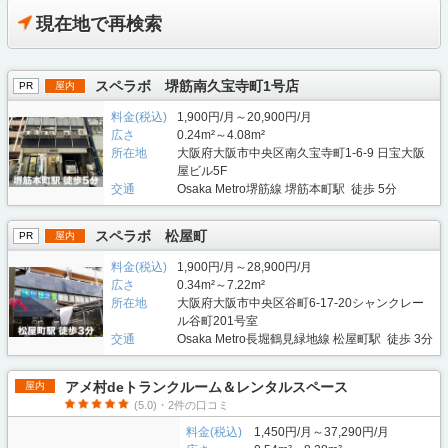
現在地で再検索
スペラボ 堺筋南久宝寺町1号店
PR
屋内
料金(税込)
1,900円/月～20,900円/月
広さ
0.24m²～4.08m²
所在地
大阪府大阪市中央区南久宝寺町1-6-9 日宝大阪
屋ビル5F
交通
Osaka Metro堺筋線 堺筋本町駅 徒歩 5分
スペラボ 松屋町
PR
屋内
料金(税込)
1,900円/月～28,900円/月
広さ
0.34m²～7.22m²
所在地
大阪府大阪市中央区谷町6-17-20シャンクレー
ル谷町201号室
交通
Osaka Metro長堀鶴見緑地線 松屋町駅 徒歩 3分
アメ村deトランクルーム＆レンタルスペース
屋内
(5.0)・2件の口コミ
料金(税込)
1,450円/月～37,290円/月