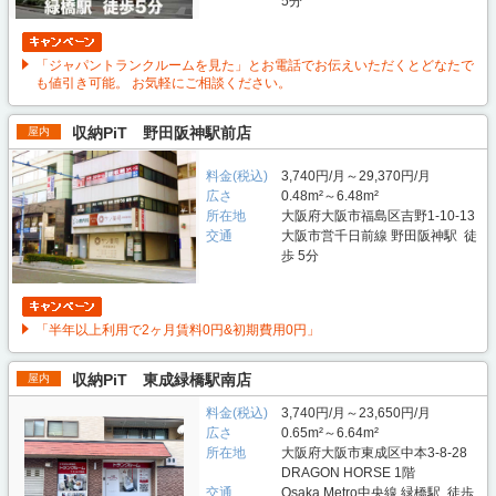
5分
「ジャパントランクルームを見た」とお電話でお伝えいただくとどなたで
も値引き可能。 お気軽にご相談ください。
収納PiT 野田阪神駅前店
屋内
料金(税込)
3,740円/月～29,370円/月
広さ
0.48m²～6.48m²
所在地
大阪府大阪市福島区吉野1-10-13
交通
大阪市営千日前線 野田阪神駅 徒
歩 5分
「半年以上利用で2ヶ月賃料0円&初期費用0円」
収納PiT 東成緑橋駅南店
屋内
料金(税込)
3,740円/月～23,650円/月
広さ
0.65m²～6.64m²
所在地
大阪府大阪市東成区中本3-8-28
DRAGON HORSE 1階
交通
Osaka Metro中央線 緑橋駅 徒歩