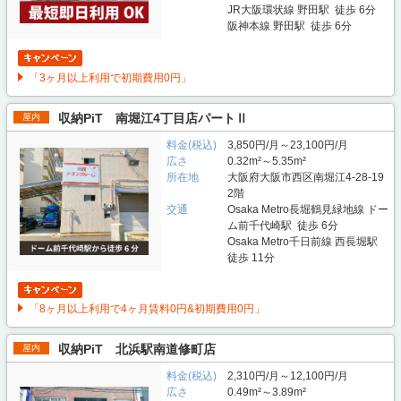
JR大阪環状線 野田駅 徒歩 6分
阪神本線 野田駅 徒歩 6分
「3ヶ月以上利用で初期費用0円」
収納PiT 南堀江4丁目店パートⅡ
屋内
料金(税込)
3,850円/月～23,100円/月
広さ
0.32m²～5.35m²
所在地
大阪府大阪市西区南堀江4-28-19
2階
交通
Osaka Metro長堀鶴見緑地線 ドー
ム前千代崎駅 徒歩 6分
Osaka Metro千日前線 西長堀駅
徒歩 11分
「8ヶ月以上利用で4ヶ月賃料0円&初期費用0円」
収納PiT 北浜駅南道修町店
屋内
料金(税込)
2,310円/月～12,100円/月
広さ
0.49m²～3.89m²