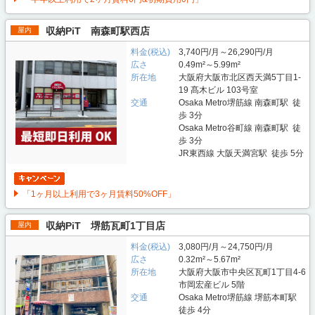
収納PiT 南森町駅西店
屋内
料金(税込)
3,740円/月～26,290円/月
広さ
0.49m²～5.99m²
所在地
大阪府大阪市北区西天満5丁目1-
19 髙木ビル 103号室
交通
Osaka Metro堺筋線 南森町駅 徒
歩 3分
Osaka Metro谷町線 南森町駅 徒
歩 3分
JR東西線 大阪天満宮駅 徒歩 5分
「1ヶ月以上利用で3ヶ月賃料50%OFF」
収納PiT 堺筋瓦町1丁目店
屋内
料金(税込)
3,080円/月～24,750円/月
広さ
0.32m²～5.67m²
所在地
大阪府大阪市中央区瓦町1丁目4-6
市岡宏産ビル 5階
交通
Osaka Metro堺筋線 堺筋本町駅
徒歩 4分