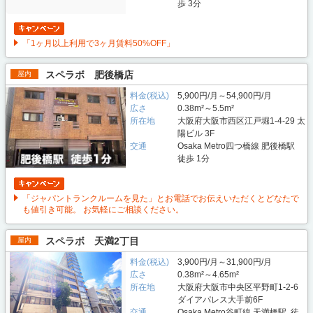
歩 3分
「1ヶ月以上利用で3ヶ月賃料50%OFF」
スペラボ 肥後橋店
屋内
料金(税込)
5,900円/月～54,900円/月
広さ
0.38m²～5.5m²
所在地
大阪府大阪市西区江戸堀1-4-29 太
陽ビル 3F
交通
Osaka Metro四つ橋線 肥後橋駅
徒歩 1分
「ジャパントランクルームを見た」とお電話でお伝えいただくとどなたで
も値引き可能。 お気軽にご相談ください。
スペラボ 天満2丁目
屋内
料金(税込)
3,900円/月～31,900円/月
広さ
0.38m²～4.65m²
所在地
大阪府大阪市中央区平野町1-2-6
ダイアパレス大手前6F
交通
Osaka Metro谷町線 天満橋駅 徒