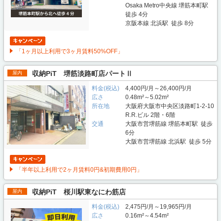
Osaka Metro中央線 堺筋本町駅
徒歩 4分
京阪本線 北浜駅 徒歩 8分
「1ヶ月以上利用で3ヶ月賃料50%OFF」
収納PiT 堺筋淡路町店パートⅡ
屋内
料金(税込)
4,400円/月～26,400円/月
広さ
0.48m²～5.02m²
所在地
大阪府大阪市中央区淡路町1-2-10
R.R.ビル 2階・6階
交通
大阪市営堺筋線 堺筋本町駅 徒歩
6分
大阪市営堺筋線 北浜駅 徒歩 5分
「半年以上利用で2ヶ月賃料0円&初期費用0円」
収納PiT 桜川駅東なにわ筋店
屋内
料金(税込)
2,475円/月～19,965円/月
広さ
0.16m²～4.54m²