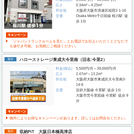
広さ
0.34m²～4.25m²
所在地
大阪府大阪市浪速区稲荷2-1-16
交通
Osaka Metro千日前線 桜川駅 徒
歩 1分
「ジャパントランクルームを見た」とお電話でお伝えいただくとどなたで
も値引き可能。 お気軽にご相談ください。
ハローストレージ東成大今里南（旧名:今里2）
屋外
料金(税込)
5,500円/月～39,000円/月
広さ
2.47m²～13.2m²
所在地
大阪府大阪市東成区大今里南3-
14-6
交通
近鉄大阪線 今里駅 徒歩 1分
大阪市営今里筋線 今里駅 徒歩 9
分
物件によりお得なキャンペーンがあります。詳しくはお問合せください。
収納PiT 大阪日本橋高津店
屋内