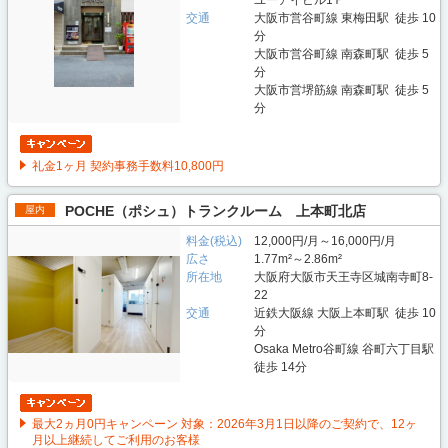
ユーアイビル1Ｆ
交通
大阪市営谷町線 東梅田駅 徒歩 10
分
大阪市営谷町線 南森町駅 徒歩 5
分
大阪市営堺筋線 南森町駅 徒歩 5
分
礼金1ヶ月 契約事務手数料10,800円
POCHE（ポシュ）トランクルーム 上本町北店
屋内
料金(税込)
12,000円/月～16,000円/月
広さ
1.77m²～2.86m²
所在地
大阪府大阪市天王寺区城南寺町8-
22
交通
近鉄大阪線 大阪上本町駅 徒歩 10
分
Osaka Metro谷町線 谷町六丁目駅
徒歩 14分
最大2ヵ月0円キャンペーン 対象：2026年3月1日以降のご契約で、12ヶ
月以上継続してご利用のお客様