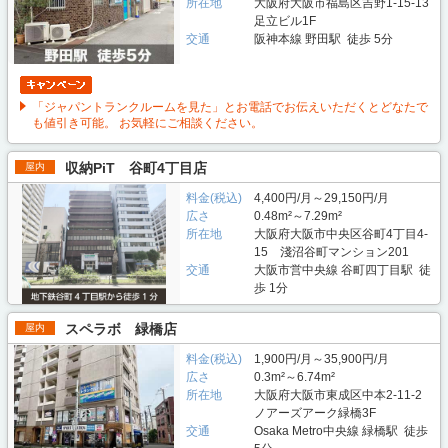
所在地
大阪府大阪市福島区吉野1-15-13
足立ビル1F
交通
阪神本線 野田駅 徒歩 5分
「ジャパントランクルームを見た」とお電話でお伝えいただくとどなたで
も値引き可能。 お気軽にご相談ください。
収納PiT 谷町4丁目店
屋内
料金(税込)
4,400円/月～29,150円/月
広さ
0.48m²～7.29m²
所在地
大阪府大阪市中央区谷町4丁目4-
15 淺沼谷町マンション201
交通
大阪市営中央線 谷町四丁目駅 徒
歩 1分
スペラボ 緑橋店
屋内
料金(税込)
1,900円/月～35,900円/月
広さ
0.3m²～6.74m²
所在地
大阪府大阪市東成区中本2-11-2
ノアーズアーク緑橋3F
交通
Osaka Metro中央線 緑橋駅 徒歩