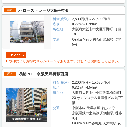
ハローストレージ大阪平野町
屋内
料金(税込)
2,500円/月～27,600円/月
広さ
0.77m²～6.99m²
所在地
大阪府大阪市中央区平野町1丁目
19
交通
Osaka Metro堺筋線 北浜駅 徒歩
5分
物件によりお得なキャンペーンがあります。詳しくはお問合せください。
収納PiT 京阪天満橋駅西店
屋内
料金(税込)
2,200円/月～15,070円/月
広さ
0.32m²～4.54m²
所在地
大阪府大阪市中央区天満橋京町1-
23 サンシステム天満橋ビル 地下1
階
交通
京阪本線 天満橋駅 徒歩 3分
京阪電鉄中之島線 天満橋駅 徒歩
3分
Osaka Metro谷町線 天満橋駅 徒