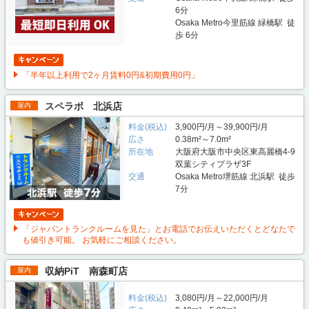
6分
Osaka Metro今里筋線 緑橋駅 徒
歩 6分
「半年以上利用で2ヶ月賃料0円&初期費用0円」
スペラボ 北浜店
屋内
料金(税込)
3,900円/月～39,900円/月
広さ
0.38m²～7.0m²
所在地
大阪府大阪市中央区東高麗橋4-9
双葉シティプラザ3F
交通
Osaka Metro堺筋線 北浜駅 徒歩
7分
「ジャパントランクルームを見た」とお電話でお伝えいただくとどなたで
も値引き可能。 お気軽にご相談ください。
収納PiT 南森町店
屋内
料金(税込)
3,080円/月～22,000円/月