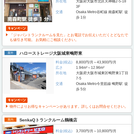
所在地
大阪府大阪市北区天神橋2-5-18
3F
交通
Osaka Metro谷町線 南森町駅 徒
歩 1分
「ジャパントランクルームを見た」とお電話でお伝えいただくとどなたで
も値引き可能。 お気軽にご相談ください。
ハローストレージ大阪城東鴫野東
屋外
料金(税込)
8,800円/月～43,900円/月
広さ
1.94m²～12.96m²
所在地
大阪府大阪市城東区鴫野東1丁目
7-5
交通
Osaka Metro今里筋線 鴫野駅 徒
歩 5分
物件によりお得なキャンペーンがあります。詳しくはお問合せください。
SenkaQトランクルーム鶴橋店
屋内
料金(税込)
3,700円/月～10,800円/月