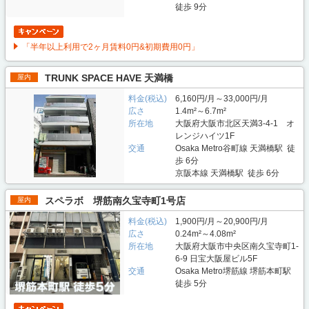
徒歩 9分
「半年以上利用で2ヶ月賃料0円&初期費用0円」
TRUNK SPACE HAVE 天満橋
屋内
料金(税込)
6,160円/月～33,000円/月
広さ
1.4m²～6.7m²
所在地
大阪府大阪市北区天満3-4-1 オ
レンジハイツ1F
交通
Osaka Metro谷町線 天満橋駅 徒
歩 6分
京阪本線 天満橋駅 徒歩 6分
スペラボ 堺筋南久宝寺町1号店
屋内
料金(税込)
1,900円/月～20,900円/月
広さ
0.24m²～4.08m²
所在地
大阪府大阪市中央区南久宝寺町1-
6-9 日宝大阪屋ビル5F
交通
Osaka Metro堺筋線 堺筋本町駅
徒歩 5分