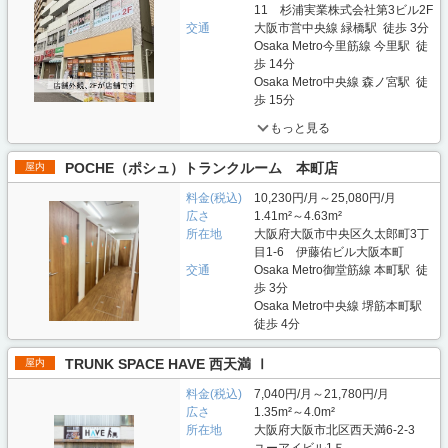
11 杉浦実業株式会社第3ビル2F
交通
大阪市営中央線 緑橋駅 徒歩 3分
Osaka Metro今里筋線 今里駅 徒
歩 14分
Osaka Metro中央線 森ノ宮駅 徒
歩 15分
もっと見る
POCHE（ポシュ）トランクルーム 本町店
屋内
料金(税込)
10,230円/月～25,080円/月
広さ
1.41m²～4.63m²
所在地
大阪府大阪市中央区久太郎町3丁
目1-6 伊藤佑ビル大阪本町
交通
Osaka Metro御堂筋線 本町駅 徒
歩 3分
Osaka Metro中央線 堺筋本町駅
徒歩 4分
TRUNK SPACE HAVE 西天満 Ⅰ
屋内
料金(税込)
7,040円/月～21,780円/月
広さ
1.35m²～4.0m²
所在地
大阪府大阪市北区西天満6-2-3