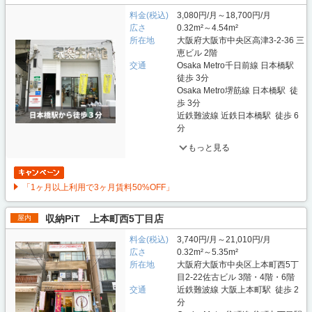
料金(税込)
3,080円/月～18,700円/月
広さ
0.32m²～4.54m²
所在地
大阪府大阪市中央区高津3-2-36 三
恵ビル 2階
交通
Osaka Metro千日前線 日本橋駅
徒歩 3分
Osaka Metro堺筋線 日本橋駅 徒
歩 3分
近鉄難波線 近鉄日本橋駅 徒歩 6
分
もっと見る
「1ヶ月以上利用で3ヶ月賃料50%OFF」
収納PiT 上本町西5丁目店
屋内
料金(税込)
3,740円/月～21,010円/月
広さ
0.32m²～5.35m²
所在地
大阪府大阪市中央区上本町西5丁
目2-22佐古ビル 3階・4階・6階
交通
近鉄難波線 大阪上本町駅 徒歩 2
分