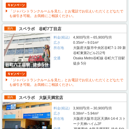
「ジャパントランクルームを見た」とお電話でお伝えいただくとどなたで
も値引き可能。 お気軽にご相談ください。
スペラボ 谷町7丁目店
屋内
料金(税込)
4,900円/月～65,900円/月
広さ
0.35m²～9.01m²
所在地
大阪府大阪市中央区谷町7-1-39 新
谷町東第2ビル212号
交通
Osaka Metro谷町線 谷町六丁目駅
徒歩 5分
「ジャパントランクルームを見た」とお電話でお伝えいただくとどなたで
も値引き可能。 お気軽にご相談ください。
スペラボ 大阪天満宮店
屋内
料金(税込)
3,900円/月～30,900円/月
広さ
0.38m²～5.94m²
所在地
大阪府大阪市北区天満4-14-4 スト
ーク天神ハイム2F