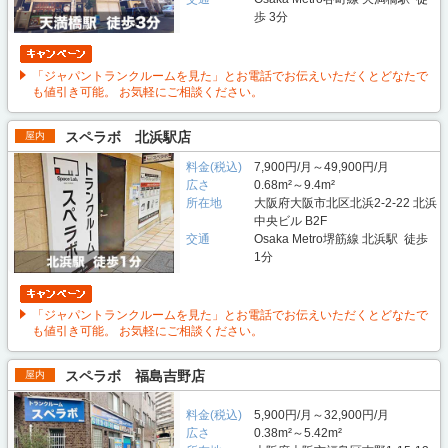
歩 3分
「ジャパントランクルームを見た」とお電話でお伝えいただくとどなたで
も値引き可能。 お気軽にご相談ください。
スペラボ 北浜駅店
屋内
料金(税込)
7,900円/月～49,900円/月
広さ
0.68m²～9.4m²
所在地
大阪府大阪市北区北浜2-2-22 北浜
中央ビル B2F
交通
Osaka Metro堺筋線 北浜駅 徒歩
1分
「ジャパントランクルームを見た」とお電話でお伝えいただくとどなたで
も値引き可能。 お気軽にご相談ください。
スペラボ 福島吉野店
屋内
料金(税込)
5,900円/月～32,900円/月
広さ
0.38m²～5.42m²