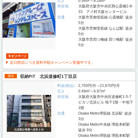
広さ
0.54m²～8.28m²
所在地
大阪府大阪市中央区西心斎橋2-8-
33 アメ村大阪センタービル
交通
大阪市営御堂筋線 心斎橋駅 徒歩
5分
大阪市営御堂筋線 なんば駅 徒歩
5分
大阪市営四つ橋線 四ツ橋駅 徒歩
5分
近日閉店につき賃料半額キャンペーン実施中です。
収納PiT 北浜道修町1丁目店
屋内
料金(税込)
2,750円/月～21,670円/月
広さ
0.49m²～6.97m²
所在地
大阪府大阪市中央区道修町1-5-7
ピカソ北浜ビル 地下1階・中地下
1階
交通
Osaka Metro堺筋線 北浜駅 徒歩
3分
Osaka Metro中央線 堺筋本町駅
徒歩 9分
Osaka Metro堺筋線 堺筋本町駅