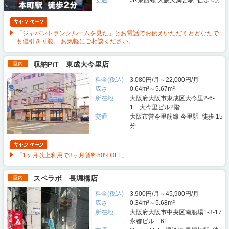
交通
JR東西線 大阪天満宮駅 徒歩 6分
「ジャパントランクルームを見た」とお電話でお伝えいただくとどなたで
も値引き可能。 お気軽にご相談ください。
収納PiT 東成大今里店
屋内
料金(税込)
3,080円/月～22,000円/月
広さ
0.64m²～5.67m²
所在地
大阪府大阪市東成区大今里2-6-
1 大今里ビル2階
交通
大阪市営今里筋線 今里駅 徒歩 15
分
「1ヶ月以上利用で3ヶ月賃料50%OFF」
スペラボ 長堀橋店
屋内
料金(税込)
3,900円/月～45,900円/月
広さ
0.34m²～5.68m²
所在地
大阪府大阪市中央区南船場1-3-17
永都ビル 6F