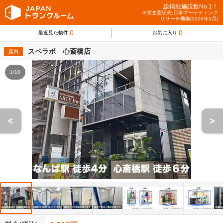
総掲載施設数No.1！
※実査委託先:日本マーケティング
リサーチ機構(2026年3月)
0
0
最近見た物件
お気に入り
スペラボ 心斎橋店
屋内
1/10
<
>