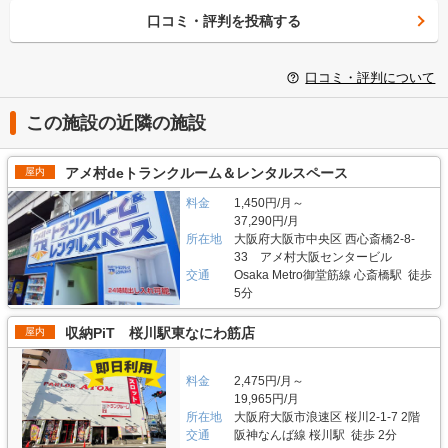
口コミ・評判を投稿する
口コミ・評判について
この施設の近隣の施設
アメ村deトランクルーム＆レンタルスペース
屋内
料金
1,450円/月～
37,290円/月
所在地
大阪府大阪市中央区 西心斎橋2-8-
33 アメ村大阪センタービル
交通
Osaka Metro御堂筋線 心斎橋駅 徒歩
5分
収納PiT 桜川駅東なにわ筋店
屋内
料金
2,475円/月～
19,965円/月
所在地
大阪府大阪市浪速区 桜川2-1-7 2階
交通
阪神なんば線 桜川駅 徒歩 2分