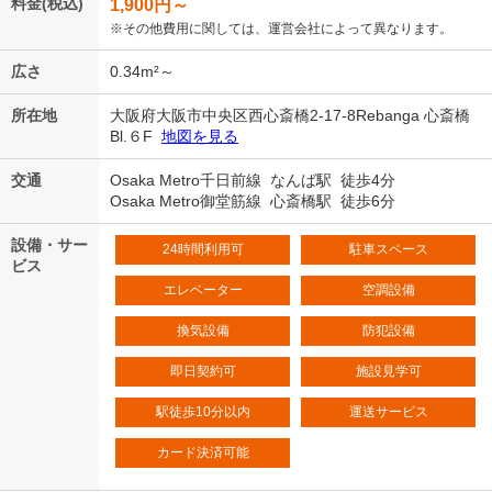
料金(税込)
1,900
円～
※その他費用に関しては、運営会社によって異なります。
広さ
0.34m²～
所在地
大阪府大阪市中央区西心斎橋2-17-8Rebanga 心斎橋
Bl.６F
地図を見る
交通
Osaka Metro千日前線 なんば駅 徒歩4分
Osaka Metro御堂筋線 心斎橋駅 徒歩6分
設備・サー
24時間利用可
駐車スペース
ビス
エレベーター
空調設備
換気設備
防犯設備
即日契約可
施設見学可
駅徒歩10分以内
運送サービス
カード決済可能