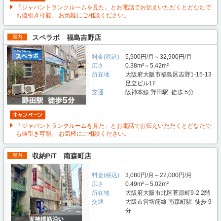
「ジャパントランクルームを見た」とお電話でお伝えいただくとどなたで
も値引き可能。 お気軽にご相談ください。
スペラボ 福島吉野店
屋内
料金(税込)
5,900円/月～32,900円/月
広さ
0.38m²～5.42m²
所在地
大阪府大阪市福島区吉野1-15-13
足立ビル1F
交通
阪神本線 野田駅 徒歩 5分
「ジャパントランクルームを見た」とお電話でお伝えいただくとどなたで
も値引き可能。 お気軽にご相談ください。
収納PiT 南森町店
屋内
料金(税込)
3,080円/月～22,000円/月
広さ
0.49m²～5.02m²
所在地
大阪府大阪市北区菅原町9-2 2階
交通
大阪市営堺筋線 南森町駅 徒歩 9
分