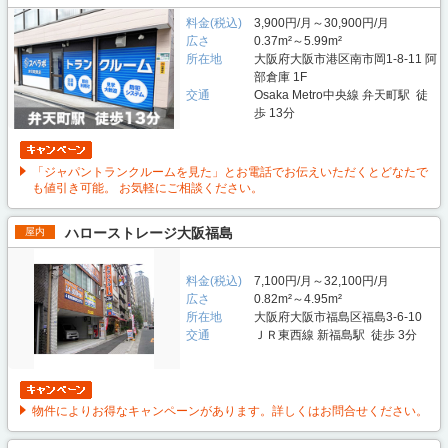
料金(税込)
3,900円/月～30,900円/月
広さ
0.37m²～5.99m²
所在地
大阪府大阪市港区南市岡1-8-11 阿
部倉庫 1F
交通
Osaka Metro中央線 弁天町駅 徒
歩 13分
「ジャパントランクルームを見た」とお電話でお伝えいただくとどなたで
も値引き可能。 お気軽にご相談ください。
ハローストレージ大阪福島
屋内
料金(税込)
7,100円/月～32,100円/月
広さ
0.82m²～4.95m²
所在地
大阪府大阪市福島区福島3-6-10
交通
ＪＲ東西線 新福島駅 徒歩 3分
物件によりお得なキャンペーンがあります。詳しくはお問合せください。