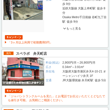
歩 9分
近鉄大阪線 大阪上本町駅 徒歩 8
分
Osaka Metro千日前線 谷町九丁目
駅 徒歩 9分
もっと見る
「3ヶ月以上利用で初期費用0円」
スペラボ 弁天町店
屋内
料金(税込)
2,900円/月～26,900円/月
広さ
0.34m²～3.91m²
所在地
大阪府大阪市港区弁天4-10-21 オ
ーシャンハイツ弁天 1F
交通
JR大阪環状線 弁天町駅 徒歩 5分
「ジャパントランクルームを見た」とお電話でお伝えいただくとどなたで
も値引き可能。 お気軽にご相談ください。