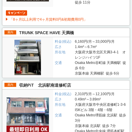
徒歩 11分
「8ヶ月以上利用で4ヶ月賃料0円&初期費用0円」
TRUNK SPACE HAVE 天満橋
屋内
料金(税込)
6,160円/月～33,000円/月
広さ
1.4m²～6.7m²
所在地
大阪府大阪市北区天満3-4-1 オ
レンジハイツ1F
交通
Osaka Metro谷町線 天満橋駅 徒
歩 6分
京阪本線 天満橋駅 徒歩 6分
収納PiT 北浜駅南道修町店
屋内
料金(税込)
2,310円/月～12,100円/月
広さ
0.49m²～3.89m²
所在地
大阪府大阪市中央区道修町1-3-6
ISKビル 3階・4階・6階
交通
Osaka Metro堺筋線 北浜駅 徒歩
3分
京阪本線 北浜駅 徒歩 7分
Osaka Metro中央線 堺筋本町駅