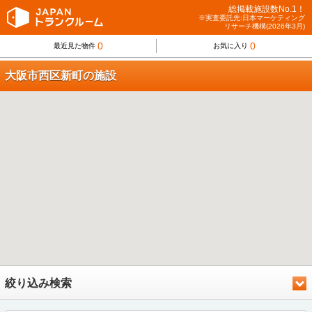
総掲載施設数No.1！
※実査委託先:日本マーケティング
リサーチ機構(2026年3月)
0
0
最近見た物件
お気に入り
大阪市西区新町の施設
絞り込み検索