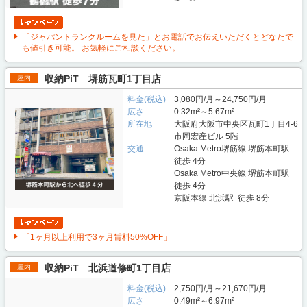
「ジャパントランクルームを見た」とお電話でお伝えいただくとどなたで
も値引き可能。 お気軽にご相談ください。
収納PiT 堺筋瓦町1丁目店
屋内
料金(税込)
3,080円/月～24,750円/月
広さ
0.32m²～5.67m²
所在地
大阪府大阪市中央区瓦町1丁目4-6
市岡宏産ビル 5階
交通
Osaka Metro堺筋線 堺筋本町駅
徒歩 4分
Osaka Metro中央線 堺筋本町駅
徒歩 4分
京阪本線 北浜駅 徒歩 8分
「1ヶ月以上利用で3ヶ月賃料50%OFF」
収納PiT 北浜道修町1丁目店
屋内
料金(税込)
2,750円/月～21,670円/月
広さ
0.49m²～6.97m²