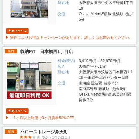
所在地
大阪府大阪市中央区平野町1丁目
19
交通
Osaka Metro堺筋線 北浜駅 徒歩
5分
物件によりお得なキャンペーンがあります。詳しくはお問合せください。
収納PiT 日本橋西1丁目店
屋内
料金(税込)
3,410円/月～32,670円/月
広さ
0.49m²～7.61m²
所在地
大阪府大阪市浪速区日本橋西1-1-
10 千田綜合流通センター 5階
交通
南海線 難波駅 徒歩 6分
南海高野線 難波駅 徒歩 6分
Osaka Metro堺筋線 恵美須町駅
徒歩 7分
「1ヶ月以上利用で3ヶ月賃料50%OFF」
ハローストレージ弁天町
屋内
(3.0)・1件の口コミ