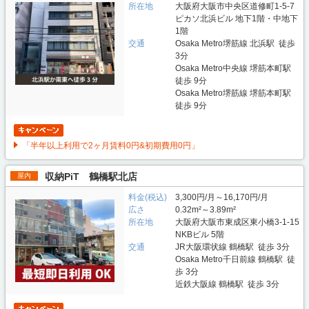
所在地
大阪府大阪市中央区道修町1-5-7
ピカソ北浜ビル 地下1階・中地下
1階
交通
Osaka Metro堺筋線 北浜駅 徒歩
3分
Osaka Metro中央線 堺筋本町駅
徒歩 9分
Osaka Metro堺筋線 堺筋本町駅
徒歩 9分
「半年以上利用で2ヶ月賃料0円&初期費用0円」
収納PiT 鶴橋駅北店
屋内
料金(税込)
3,300円/月～16,170円/月
広さ
0.32m²～3.89m²
所在地
大阪府大阪市東成区東小橋3-1-15
NKBビル 5階
交通
JR大阪環状線 鶴橋駅 徒歩 3分
Osaka Metro千日前線 鶴橋駅 徒
歩 3分
近鉄大阪線 鶴橋駅 徒歩 3分