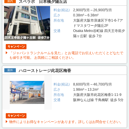
スペラボ 日本橋夕陽丘店
屋内
料金(税込)
2,900円/月～26,900円/月
広さ
0.38m²～6.38m²
所在地
大阪府大阪市浪速区下寺1-6-7ア
ドマスタワー夕陽丘2F
交通
Osaka Metro谷町線 四天王寺前夕
陽ヶ丘駅 徒歩 7分
「ジャパントランクルームを見た」とお電話でお伝えいただくとどなたで
も値引き可能。 お気軽にご相談ください。
ハローストレージ此花区梅香
屋外
料金(税込)
8,600円/月～46,700円/月
広さ
1.98m²～13.2m²
所在地
大阪府大阪市此花区梅香1-11-9
交通
阪神なんば線 千鳥橋駅 徒歩 5分
物件によりお得なキャンペーンがあります。詳しくはお問合せください。