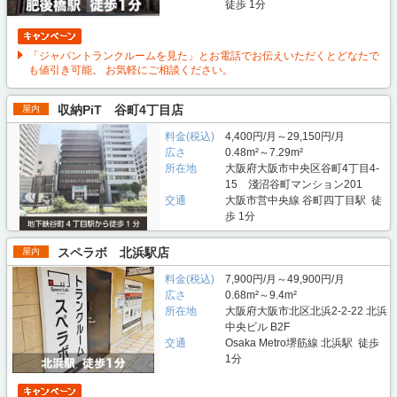
徒歩 1分
「ジャパントランクルームを見た」とお電話でお伝えいただくとどなたで
も値引き可能。 お気軽にご相談ください。
収納PiT 谷町4丁目店
屋内
料金(税込)
4,400円/月～29,150円/月
広さ
0.48m²～7.29m²
所在地
大阪府大阪市中央区谷町4丁目4-
15 淺沼谷町マンション201
交通
大阪市営中央線 谷町四丁目駅 徒
歩 1分
スペラボ 北浜駅店
屋内
料金(税込)
7,900円/月～49,900円/月
広さ
0.68m²～9.4m²
所在地
大阪府大阪市北区北浜2-2-22 北浜
中央ビル B2F
交通
Osaka Metro堺筋線 北浜駅 徒歩
1分