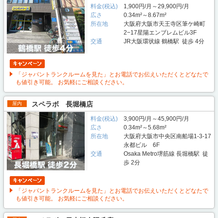
料金(税込)
1,900円/月～29,900円/月
広さ
0.34m²～8.67m²
所在地
大阪府大阪市天王寺区筆ケ崎町
2−17星陽エンブレムビル3F
交通
JR大阪環状線 鶴橋駅 徒歩 4分
「ジャパントランクルームを見た」とお電話でお伝えいただくとどなたで
も値引き可能。 お気軽にご相談ください。
スペラボ 長堀橋店
屋内
料金(税込)
3,900円/月～45,900円/月
広さ
0.34m²～5.68m²
所在地
大阪府大阪市中央区南船場1-3-17
永都ビル 6F
交通
Osaka Metro堺筋線 長堀橋駅 徒
歩 2分
「ジャパントランクルームを見た」とお電話でお伝えいただくとどなたで
も値引き可能。 お気軽にご相談ください。