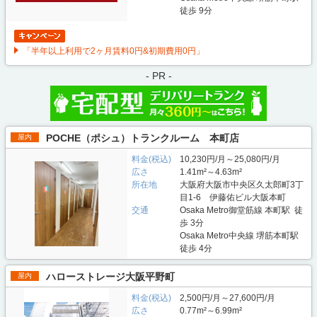
徒歩 9分
「半年以上利用で2ヶ月賃料0円&初期費用0円」
- PR -
POCHE（ポシュ）トランクルーム 本町店
屋内
料金(税込)
10,230円/月～25,080円/月
広さ
1.41m²～4.63m²
所在地
大阪府大阪市中央区久太郎町3丁
目1-6 伊藤佑ビル大阪本町
交通
Osaka Metro御堂筋線 本町駅 徒
歩 3分
Osaka Metro中央線 堺筋本町駅
徒歩 4分
ハローストレージ大阪平野町
屋内
料金(税込)
2,500円/月～27,600円/月
広さ
0.77m²～6.99m²