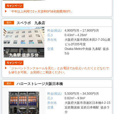
「半年以上利用で2ヶ月賃料0円&初期費用0円」
スペラボ 九条店
屋内
料金(税込)
4,900円/月～17,900円/月
広さ
0.43m²～4.26m²
所在地
大阪府大阪市西区本田2-7-20山甚
ビル2F205号室
交通
Osaka Metro中央線 九条駅 徒歩
5分
「ジャパントランクルームを見た」とお電話でお伝えいただくとどなたで
も値引き可能。 お気軽にご相談ください。
ハローストレージ大阪日本橋
屋内
料金(税込)
5,500円/月～34,500円/月
広さ
0.82m²～9.9m²
所在地
大阪府大阪市浪速区日本橋4-2-15
交通
近鉄難波線 近鉄日本橋駅 徒歩 5
分