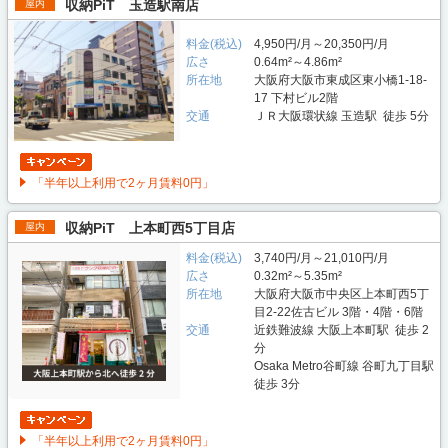
収納PiT 玉造駅南店
屋内
料金(税込)
4,950円/月～20,350円/月
広さ
0.64m²～4.86m²
所在地
大阪府大阪市東成区東小橋1-18-
17 下村ビル2階
交通
ＪＲ大阪環状線 玉造駅 徒歩 5分
「半年以上利用で2ヶ月賃料0円」
収納PiT 上本町西5丁目店
屋内
料金(税込)
3,740円/月～21,010円/月
広さ
0.32m²～5.35m²
所在地
大阪府大阪市中央区上本町西5丁
目2-22佐古ビル 3階・4階・6階
交通
近鉄難波線 大阪上本町駅 徒歩 2
分
Osaka Metro谷町線 谷町九丁目駅
徒歩 3分
「半年以上利用で2ヶ月賃料0円」