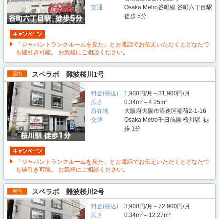
交通
Osaka Metro谷町線 谷町六丁目駅
徒歩 5分
「ジャパントランクルームを見た」とお電話でお伝えいただくとどなたで
も値引き可能。 お気軽にご相談ください。
スペラボ 難波桜川1号
屋内
料金(税込)
1,900円/月～31,900円/月
広さ
0.34m²～4.25m²
所在地
大阪府大阪市浪速区稲荷2-1-16
交通
Osaka Metro千日前線 桜川駅 徒
歩 1分
「ジャパントランクルームを見た」とお電話でお伝えいただくとどなたで
も値引き可能。 お気軽にご相談ください。
スペラボ 難波桜川2号
屋内
料金(税込)
3,900円/月～72,900円/月
広さ
0.34m²～12.27m²