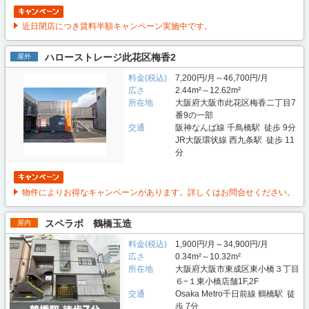
近日閉店につき賃料半額キャンペーン実施中です。
ハローストレージ此花区梅香2
屋外
料金(税込)
7,200円/月～46,700円/月
広さ
2.44m²～12.62m²
所在地
大阪府大阪市此花区梅香二丁目7
番9の一部
交通
阪神なんば線 千鳥橋駅 徒歩 9分
JR大阪環状線 西九条駅 徒歩 11
分
物件によりお得なキャンペーンがあります。詳しくはお問合せください。
スペラボ 鶴橋玉造
屋内
料金(税込)
1,900円/月～34,900円/月
広さ
0.34m²～10.32m²
所在地
大阪府大阪市東成区東小橋３丁目
６−１東小橋店舗1F,2F
交通
Osaka Metro千日前線 鶴橋駅 徒
歩 7分