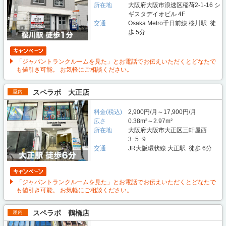
所在地
大阪府大阪市浪速区稲荷2-1-16 シ
ギスタデイオビル 4F
交通
Osaka Metro千日前線 桜川駅 徒
歩 5分
「ジャパントランクルームを見た」とお電話でお伝えいただくとどなたで
も値引き可能。 お気軽にご相談ください。
スペラボ 大正店
屋内
料金(税込)
2,900円/月～17,900円/月
広さ
0.38m²～2.97m²
所在地
大阪府大阪市大正区三軒屋西
3−5−9
交通
JR大阪環状線 大正駅 徒歩 6分
「ジャパントランクルームを見た」とお電話でお伝えいただくとどなたで
も値引き可能。 お気軽にご相談ください。
スペラボ 鶴橋店
屋内