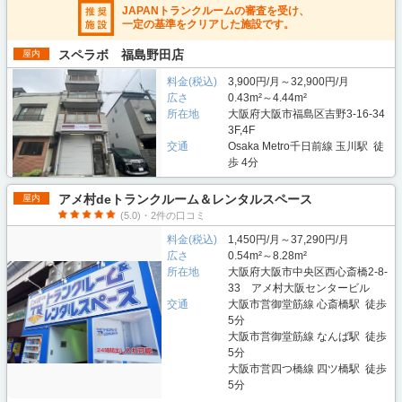
JAPANトランクルームの審査を受け、
一定の基準をクリアした施設です。
スペラボ 福島野田店
屋内
料金(税込)
3,900円/月～32,900円/月
広さ
0.43m²～4.44m²
所在地
大阪府大阪市福島区吉野3-16-34
3F,4F
交通
Osaka Metro千日前線 玉川駅 徒
歩 4分
アメ村deトランクルーム＆レンタルスペース
屋内
(5.0)・2件の口コミ
料金(税込)
1,450円/月～37,290円/月
広さ
0.54m²～8.28m²
所在地
大阪府大阪市中央区西心斎橋2-8-
33 アメ村大阪センタービル
交通
大阪市営御堂筋線 心斎橋駅 徒歩
5分
大阪市営御堂筋線 なんば駅 徒歩
5分
大阪市営四つ橋線 四ツ橋駅 徒歩
5分