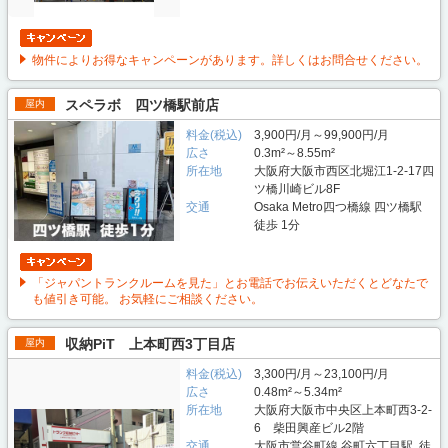
物件によりお得なキャンペーンがあります。詳しくはお問合せください。
スペラボ 四ツ橋駅前店
屋内
料金(税込)
3,900円/月～99,900円/月
広さ
0.3m²～8.55m²
所在地
大阪府大阪市西区北堀江1-2-17四
ツ橋川崎ビル8F
交通
Osaka Metro四つ橋線 四ツ橋駅
徒歩 1分
「ジャパントランクルームを見た」とお電話でお伝えいただくとどなたで
も値引き可能。 お気軽にご相談ください。
収納PiT 上本町西3丁目店
屋内
料金(税込)
3,300円/月～23,100円/月
広さ
0.48m²～5.34m²
所在地
大阪府大阪市中央区上本町西3-2-
6 柴田興産ビル2階
交通
大阪市営谷町線 谷町六丁目駅 徒