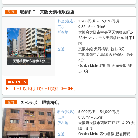
収納PiT 京阪天満橋駅西店
屋内
料金(税込)
2,200円/月～15,070円/月
広さ
0.32m²～4.54m²
所在地
大阪府大阪市中央区天満橋京町1-
23 サンシステム天満橋ビル 地下1
階
交通
京阪本線 天満橋駅 徒歩 3分
京阪電鉄中之島線 天満橋駅 徒歩
3分
Osaka Metro谷町線 天満橋駅 徒
歩 3分
「1ヶ月以上利用で3ヶ月賃料50%OFF」
スペラボ 肥後橋店
屋内
料金(税込)
5,900円/月～54,900円/月
広さ
0.38m²～5.5m²
所在地
大阪府大阪市西区江戸堀1-4-29 太
陽ビル 3F
交通
Osaka Metro四つ橋線 肥後橋駅