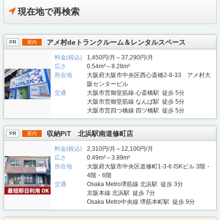
現在地で再検索
アメ村deトランクルーム＆レンタルスペース
PR
屋内
料金(税込)
1,450円/月～37,290円/月
広さ
0.54m²～8.28m²
所在地
大阪府大阪市中央区西心斎橋2-8-33 アメ村大
阪センタービル
交通
大阪市営御堂筋線 心斎橋駅 徒歩 5分
大阪市営御堂筋線 なんば駅 徒歩 5分
大阪市営四つ橋線 四ツ橋駅 徒歩 5分
収納PiT 北浜駅南道修町店
PR
屋内
料金(税込)
2,310円/月～12,100円/月
広さ
0.49m²～3.89m²
所在地
大阪府大阪市中央区道修町1-3-6 ISKビル 3階・
4階・6階
交通
Osaka Metro堺筋線 北浜駅 徒歩 3分
京阪本線 北浜駅 徒歩 7分
Osaka Metro中央線 堺筋本町駅 徒歩 9分