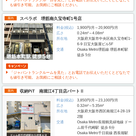
も値引き可能。 お気軽にご相談ください。
スペラボ 堺筋南久宝寺町1号店
屋内
料金(税込)
1,900円/月～20,900円/月
広さ
0.24m²～4.08m²
所在地
大阪府大阪市中央区南久宝寺町1-
6-9 日宝大阪屋ビル5F
交通
Osaka Metro堺筋線 堺筋本町駅
徒歩 5分
「ジャパントランクルームを見た」とお電話でお伝えいただくとどなたで
も値引き可能。 お気軽にご相談ください。
収納PiT 南堀江4丁目店パートⅡ
屋内
料金(税込)
3,850円/月～23,100円/月
広さ
0.32m²～5.35m²
所在地
大阪府大阪市西区南堀江4-28-19
2階
交通
Osaka Metro長堀鶴見緑地線 ドー
ム前千代崎駅 徒歩 6分
Osaka Metro千日前線 西長堀駅