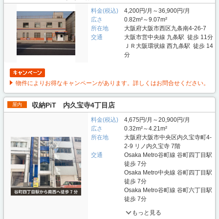
料金(税込)
4,200円/月～36,900円/月
広さ
0.82m²～9.07m²
所在地
大阪府大阪市西区九条南4-26-7
交通
大阪市営中央線 九条駅 徒歩 11分
ＪＲ大阪環状線 西九条駅 徒歩 14
分
物件によりお得なキャンペーンがあります。詳しくはお問合せください。
収納PiT 内久宝寺4丁目店
屋内
料金(税込)
4,675円/月～20,900円/月
広さ
0.32m²～4.21m²
所在地
大阪府大阪市中央区内久宝寺町4-
2-9 リノ内久宝寺 7階
交通
Osaka Metro谷町線 谷町四丁目駅
徒歩 7分
Osaka Metro中央線 谷町四丁目駅
徒歩 7分
Osaka Metro谷町線 谷町六丁目駅
徒歩 7分
もっと見る