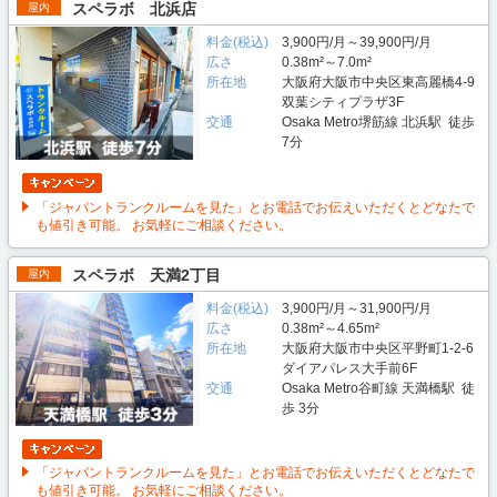
スペラボ 北浜店
屋内
料金(税込)
3,900円/月～39,900円/月
広さ
0.38m²～7.0m²
所在地
大阪府大阪市中央区東高麗橋4-9
双葉シティプラザ3F
交通
Osaka Metro堺筋線 北浜駅 徒歩
7分
「ジャパントランクルームを見た」とお電話でお伝えいただくとどなたで
も値引き可能。 お気軽にご相談ください。
スペラボ 天満2丁目
屋内
料金(税込)
3,900円/月～31,900円/月
広さ
0.38m²～4.65m²
所在地
大阪府大阪市中央区平野町1-2-6
ダイアパレス大手前6F
交通
Osaka Metro谷町線 天満橋駅 徒
歩 3分
「ジャパントランクルームを見た」とお電話でお伝えいただくとどなたで
も値引き可能。 お気軽にご相談ください。