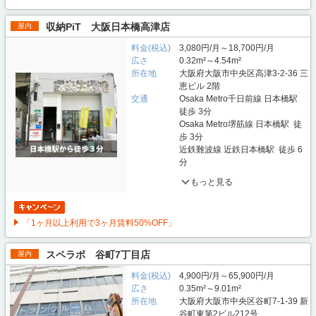
収納PiT 大阪日本橋高津店
屋内
料金(税込)
3,080円/月～18,700円/月
広さ
0.32m²～4.54m²
所在地
大阪府大阪市中央区高津3-2-36 三
恵ビル 2階
交通
Osaka Metro千日前線 日本橋駅
徒歩 3分
Osaka Metro堺筋線 日本橋駅 徒
歩 3分
近鉄難波線 近鉄日本橋駅 徒歩 6
分
もっと見る
「1ヶ月以上利用で3ヶ月賃料50%OFF」
スペラボ 谷町7丁目店
屋内
料金(税込)
4,900円/月～65,900円/月
広さ
0.35m²～9.01m²
所在地
大阪府大阪市中央区谷町7-1-39 新
谷町東第2ビル212号