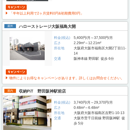
「半年以上利用で2ヶ月賃料0円&初期費用0円」
ハローストレージ大阪福島大開
屋外
料金(税込)
5,400円/月～37,500円/月
広さ
2.29m²～12.21m²
所在地
大阪府大阪市福島区大開2丁目11-
14
交通
阪神本線 野田駅 徒歩 6分
物件によりお得なキャンペーンがあります。詳しくはお問合せください。
収納PiT 野田阪神駅前店
屋内
料金(税込)
3,740円/月～29,370円/月
広さ
0.48m²～6.48m²
所在地
大阪府大阪市福島区吉野1-10-13
交通
大阪市営千日前線 野田阪神駅 徒
歩 5分