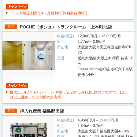
「8ヶ月以上利用で4ヶ月賃料0円&初期費用0円」
POCHE（ポシュ）トランクルーム 上本町北店
屋内
料金(税込)
12,000円/月～16,000円/月
広さ
1.77m²～2.86m²
所在地
大阪府大阪市天王寺区城南寺町8-
22
交通
近鉄大阪線 大阪上本町駅 徒歩 10
分
Osaka Metro谷町線 谷町六丁目駅
徒歩 14分
最大2ヵ月0円キャンペーン 対象：2026年3月1日以降のご契約で、12ヶ
月以上継続してご利用のお客様
押入れ産業 福島野田店
屋内
料金(税込)
4,950円/月～19,800円/月
広さ
1.34m²～3.7m²
所在地
大阪府大阪市福島区大開4-3-45
交通
阪神なんば線 千鳥橋駅 徒歩 13分