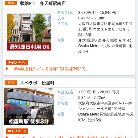
収納PiT 弁天町駅南店
屋内
料金(税込)
3,630円/月～15,840円/月
広さ
0.49m²～5.18m²
所在地
大阪府大阪市港区市岡元町3丁目
13番5号 ウエストエリアビル 3
階・6階
交通
JR大阪環状線 弁天町駅 徒歩 4分
Osaka Metro中央線 弁天町駅 徒
歩 4分
「半年以上利用で2ヶ月賃料0円&初期費用0円」
スペラボ 松屋町
屋内
料金(税込)
1,900円/月～28,900円/月
広さ
0.34m²～7.22m²
所在地
大阪府大阪市中央区谷町6-17-20
シャンクレール谷町201号室
交通
Osaka Metro長堀鶴見緑地線 松屋
町駅 徒歩 3分
「ジャパントランクルームを見た」とお電話でお伝えいただくとどなたで