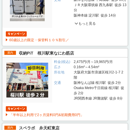
ＪＲ大阪環状線 西九条駅 徒歩 13
分
阪神本線 淀川駅 徒歩 14分
もっと見る
60歳以上の限定・保管料１０％割引／
収納PiT 桜川駅東なにわ筋店
屋内
料金(税込)
2,475円/月～19,965円/月
広さ
0.16m²～4.54m²
所在地
大阪府大阪市浪速区桜川2-1-7 2
階
交通
阪神なんば線 桜川駅 徒歩 2分
Osaka Metro千日前線 桜川駅 徒
歩 2分
JR関西本線 JR難波駅 徒歩 8分
「半年以上利用で2ヶ月賃料0円&初期費用0円」
スペラボ 弁天町東店
屋内