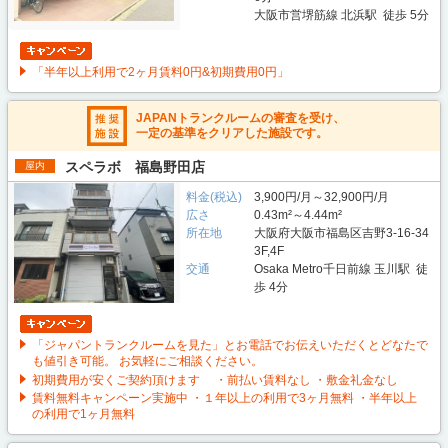
大阪市営堺筋線 北浜駅 徒歩 5分
「半年以上利用で2ヶ月賃料0円&初期費用0円」
JAPANトランクルームの審査を受け、
一定の基準をクリアした施設です。
スペラボ 福島野田店
屋内
料金(税込)
3,900円/月～32,900円/月
広さ
0.43m²～4.44m²
所在地
大阪府大阪市福島区吉野3-16-34
3F,4F
交通
Osaka Metro千日前線 玉川駅 徒
歩 4分
「ジャパントランクルームを見た」とお電話でお伝えいただくとどなたで
も値引き可能。 お気軽にご相談ください。
初期費用が安くご契約頂けます ・前払い賃料なし ・敷金礼金なし
賃料無料キャンペーン実施中 ・１年以上の利用で3ヶ月無料 ・半年以上
の利用で1ヶ月無料