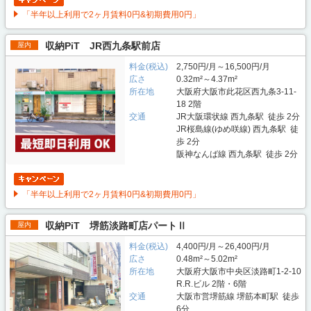
「半年以上利用で2ヶ月賃料0円&初期費用0円」
収納PiT JR西九条駅前店
屋内
料金(税込)
2,750円/月～16,500円/月
広さ
0.32m²～4.37m²
所在地
大阪府大阪市此花区西九条3-11-
18 2階
交通
JR大阪環状線 西九条駅 徒歩 2分
JR桜島線(ゆめ咲線) 西九条駅 徒
歩 2分
阪神なんば線 西九条駅 徒歩 2分
「半年以上利用で2ヶ月賃料0円&初期費用0円」
収納PiT 堺筋淡路町店パートⅡ
屋内
料金(税込)
4,400円/月～26,400円/月
広さ
0.48m²～5.02m²
所在地
大阪府大阪市中央区淡路町1-2-10
R.R.ビル 2階・6階
交通
大阪市営堺筋線 堺筋本町駅 徒歩
6分