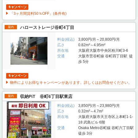
「3ヶ月間賃料50％OFF」(条件有)
ハローストレージ谷町4丁目
屋内
料金(税込)
3,800円/月～20,800円/月
広さ
0.82m²～4.95m²
所在地
大阪府大阪市中央区粉川町3-6
交通
大阪市営谷町線 谷町四丁目駅 徒
歩 5分
物件によりお得なキャンペーンがあります。詳しくはお問合せください。
収納PiT 谷町6丁目駅東店
屋内
料金(税込)
3,850円/月～23,980円/月
広さ
0.32m²～4.7m²
所在地
大阪府大阪市天王寺区上本町1-1-
18 武島ビル 6階
交通
Osaka Metro谷町線 谷町六丁目駅
徒歩 3分