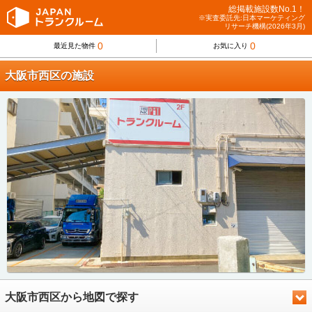
総掲載施設数No.1！
※実査委託先:日本マーケティング
リサーチ機構(2026年3月)
0
0
最近見た物件
お気に入り
大阪市西区の施設
大阪市西区から地図で探す