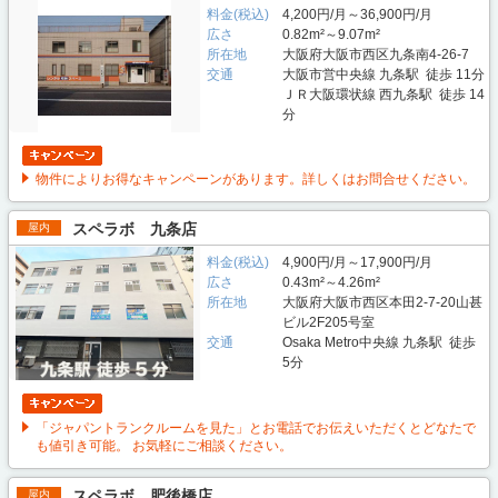
料金(税込)
4,200円/月～36,900円/月
広さ
0.82m²～9.07m²
所在地
大阪府大阪市西区九条南4-26-7
交通
大阪市営中央線 九条駅 徒歩 11分
ＪＲ大阪環状線 西九条駅 徒歩 14
分
物件によりお得なキャンペーンがあります。詳しくはお問合せください。
スペラボ 九条店
屋内
料金(税込)
4,900円/月～17,900円/月
広さ
0.43m²～4.26m²
所在地
大阪府大阪市西区本田2-7-20山甚
ビル2F205号室
交通
Osaka Metro中央線 九条駅 徒歩
5分
「ジャパントランクルームを見た」とお電話でお伝えいただくとどなたで
も値引き可能。 お気軽にご相談ください。
スペラボ 肥後橋店
屋内