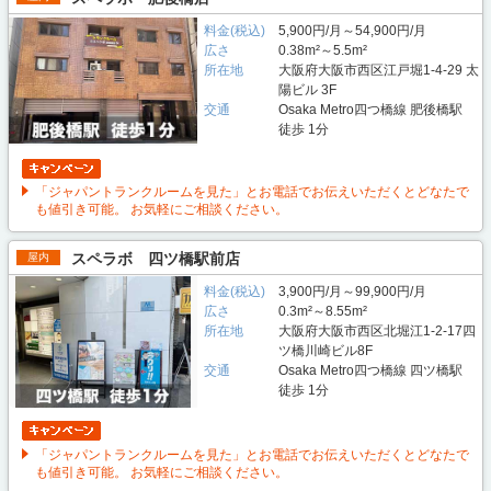
料金(税込)
5,900円/月～54,900円/月
広さ
0.38m²～5.5m²
所在地
大阪府大阪市西区江戸堀1-4-29 太
陽ビル 3F
交通
Osaka Metro四つ橋線 肥後橋駅
徒歩 1分
「ジャパントランクルームを見た」とお電話でお伝えいただくとどなたで
も値引き可能。 お気軽にご相談ください。
スペラボ 四ツ橋駅前店
屋内
料金(税込)
3,900円/月～99,900円/月
広さ
0.3m²～8.55m²
所在地
大阪府大阪市西区北堀江1-2-17四
ツ橋川崎ビル8F
交通
Osaka Metro四つ橋線 四ツ橋駅
徒歩 1分
「ジャパントランクルームを見た」とお電話でお伝えいただくとどなたで
も値引き可能。 お気軽にご相談ください。