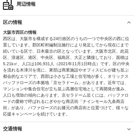
周辺情報
区の情報
大阪市西区の情報
西区は、大阪市を構成する24行政区のうちの一つで中央区の西に位
置しています。郡区町村編制法施行により発足してから現在にまで
続いている区で、日本最古の区となっています。大阪市北区、此花
区、浪速区、港区、中央区、福島区、大正と隣接しており、面積は
5.21k㎡、人口は106,931人（2021年11月1日時点）です。区の中央
を流れる木津川を境に、東部は商業施設やオフィスビルが建ち並ぶ
都会的なエリアで、西部は小さな工場と住宅地が多く、オリックス
バッファローズの本拠地「京セラドーム」があります。近年では、
マンションや集合住宅が立ち並ぶ高層住宅地として再開発が進み、
人口も増加の傾向にあります。京セラドーム近くには、バッファロ
ードの愛称で呼ばれるにぎやかな商店街「ナインモール九条商店
街」があり、バファローズのお膝元の商店街と位置づけて、様々な
応援キャンペーンを続けています。
交通情報