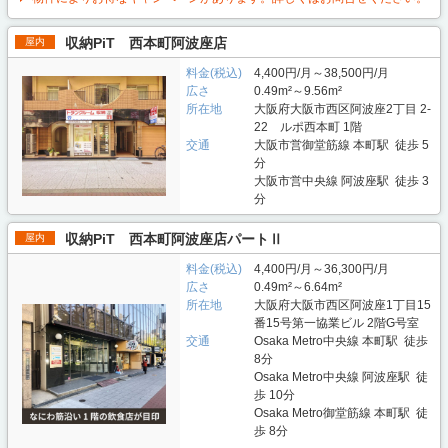
収納PiT 西本町阿波座店
屋内
料金(税込)
4,400円/月～38,500円/月
広さ
0.49m²～9.56m²
所在地
大阪府大阪市西区阿波座2丁目 2-
22 ルポ西本町 1階
交通
大阪市営御堂筋線 本町駅 徒歩 5
分
大阪市営中央線 阿波座駅 徒歩 3
分
収納PiT 西本町阿波座店パートⅡ
屋内
料金(税込)
4,400円/月～36,300円/月
広さ
0.49m²～6.64m²
所在地
大阪府大阪市西区阿波座1丁目15
番15号第一協業ビル 2階G号室
交通
Osaka Metro中央線 本町駅 徒歩
8分
Osaka Metro中央線 阿波座駅 徒
歩 10分
Osaka Metro御堂筋線 本町駅 徒
歩 8分