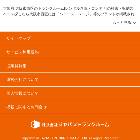
大阪府 大阪市西区のトランクルーム[レンタル倉庫・コンテナ]の検索・収納ス
ペース探しなら大阪市西区には「ハローストレージ」等のブランドが掲載され
ています。借りたい地域から探して、広さ・料金[賃料]・セキュリティ・空調完
備・24時間出し入れ可能などの希望条件で絞込み！豊富な物件数から様々な方
法でご希望の収納スペースを簡単に探せるトランクルーム情報サイトです。大
阪市西区で気になるトランクルームを見つけたら、メールか電話でお問合せが
サイトマップ
可能です（無料）。
サービス利用規約
従業員募集
運営会社について
個人情報について
掲載に関するお問合せ
Copyright © JAPAN TRUNKROOM Co., Ltd. All Rights Reserved.