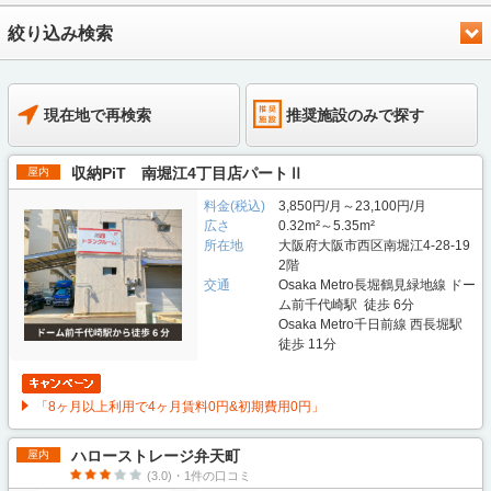
絞り込み検索
現在地で再検索
推奨施設のみで探す
収納PiT 南堀江4丁目店パートⅡ
屋内
料金(税込)
3,850円/月～23,100円/月
広さ
0.32m²～5.35m²
所在地
大阪府大阪市西区南堀江4-28-19
2階
交通
Osaka Metro長堀鶴見緑地線 ドー
ム前千代崎駅 徒歩 6分
Osaka Metro千日前線 西長堀駅
徒歩 11分
「8ヶ月以上利用で4ヶ月賃料0円&初期費用0円」
ハローストレージ弁天町
屋内
(3.0)・1件の口コミ