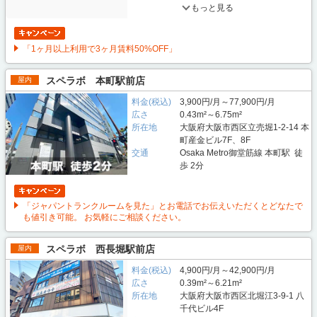
もっと見る
「1ヶ月以上利用で3ヶ月賃料50%OFF」
スペラボ 本町駅前店
屋内
料金(税込)
3,900円/月～77,900円/月
広さ
0.43m²～6.75m²
所在地
大阪府大阪市西区立売堀1-2-14 本
町産金ビル7F、8F
交通
Osaka Metro御堂筋線 本町駅 徒
歩 2分
「ジャパントランクルームを見た」とお電話でお伝えいただくとどなたで
も値引き可能。 お気軽にご相談ください。
スペラボ 西長堀駅前店
屋内
料金(税込)
4,900円/月～42,900円/月
広さ
0.39m²～6.21m²
所在地
大阪府大阪市西区北堀江3-9-1 八
千代ビル4F