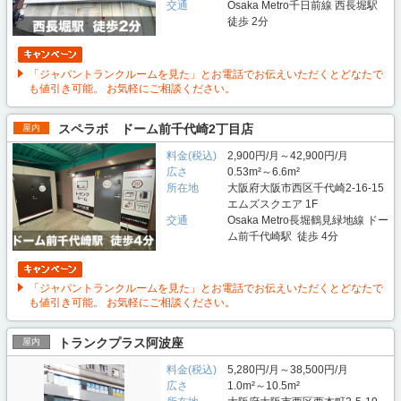
交通
Osaka Metro千日前線 西長堀駅
徒歩 2分
「ジャパントランクルームを見た」とお電話でお伝えいただくとどなたで
も値引き可能。 お気軽にご相談ください。
スペラボ ドーム前千代崎2丁目店
屋内
料金(税込)
2,900円/月～42,900円/月
広さ
0.53m²～6.6m²
所在地
大阪府大阪市西区千代崎2-16-15
エムズスクエア 1F
交通
Osaka Metro長堀鶴見緑地線 ドー
ム前千代崎駅 徒歩 4分
「ジャパントランクルームを見た」とお電話でお伝えいただくとどなたで
も値引き可能。 お気軽にご相談ください。
トランクプラス阿波座
屋内
料金(税込)
5,280円/月～38,500円/月
広さ
1.0m²～10.5m²