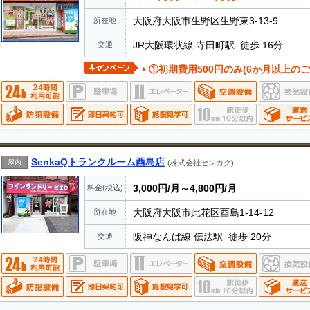
大阪府大阪市生野区生野東3-13-9
所在地
JR大阪環状線 寺田町駅 徒歩 16分
交通
①初期費用500円のみ(6か月以上のご
SenkaQトランクルーム酉島店
屋内
(株式会社センカク)
3,000円/月～4,800円/月
料金(税込)
大阪府大阪市此花区酉島1-14-12
所在地
阪神なんば線 伝法駅 徒歩 20分
交通