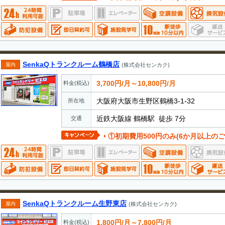
SenkaQトランクルーム鶴橋店
屋内
(株式会社センカク)
3,700円/月～10,800円/月
料金(税込)
大阪府大阪市生野区鶴橋3-1-32
所在地
近鉄大阪線 鶴橋駅 徒歩 7分
交通
①初期費用500円のみ(6か月以上のご
SenkaQトランクルーム生野東店
屋内
(株式会社センカク)
1,800円/月～7,800円/月
料金(税込)