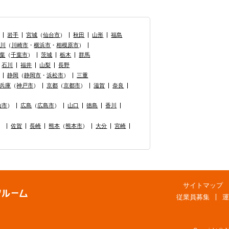
岩手
宮城
（
仙台市
）
秋田
山形
福島
奈川
（
川崎市
・
横浜市
・
相模原市
）
葉
（
千葉市
）
茨城
栃木
群馬
石川
福井
山梨
長野
静岡
（
静岡市
・
浜松市
）
三重
兵庫
（
神戸市
）
京都
（
京都市
）
滋賀
奈良
山市
）
広島
（
広島市
）
山口
徳島
香川
）
佐賀
長崎
熊本
（
熊本市
）
大分
宮崎
サイトマップ
従業員募集
運