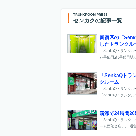
TRUNKROOM PRESS
センカクの記事一覧
新宿区の「Sen
したトランクル
「SenkaQトランク
ム早稲田店(早稲田駅)
「SenkaQト
クルーム
「SenkaQトランク
「SenkaQトランクル
清潔で24時間3
「SenkaQトラン
ーム西落合店」。 運営