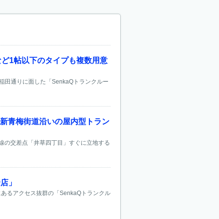
帖など1帖以下のタイプも複数用意
稲田通りに面した「SenkaQトランクルー
分、新青梅街道沿いの屋内型トラン
神井線の交差点「井草四丁目」すぐに立地する
合店」
あるアクセス抜群の「SenkaQトランクル