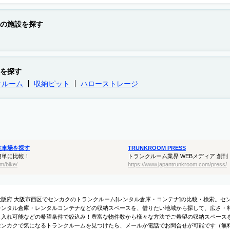
の施設を探す
を探す
クルーム
収納ピット
ハローストレージ
駐車場を探す
TRUNKROOM PRESS
簡単に比較！
トランクルーム業界 WEBメディア 創刊
m/bike/
https://www.japantrunkroom.com/press/
大阪府 大阪市西区でセンカクのトランクルーム[レンタル倉庫・コンテナ]の比較・検索。
レンタル倉庫・レンタルコンテナなどの収納スペースを、借りたい地域から探して、広さ・料金
し入れ可能などの希望条件で絞込み！豊富な物件数から様々な方法でご希望の収納スペース
センカクで気になるトランクルームを見つけたら、メールか電話でお問合せが可能です（無