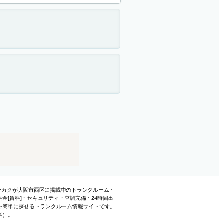
センカクが大阪市西区に掲載中のトランクルーム・
[賃料]・セキュリティ・空調完備・24時間出
を簡単に探せるトランクルーム情報サイトです。
料）。