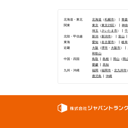
北海道・東北
北海道
（
札幌市
）
青森
関東
東京
（
東京23区
）
神
埼玉
（
さいたま市
）
千
北陸・甲信越
新潟
（
新潟市
）
富山
東海
愛知
（
名古屋市
）
岐阜
近畿
大阪
（
堺市
・
大阪市
）
和歌山
中国・四国
鳥取
島根
岡山
（
岡
愛媛
高知
九州・沖縄
福岡
（
福岡市
・
北九州市
鹿児島
沖縄