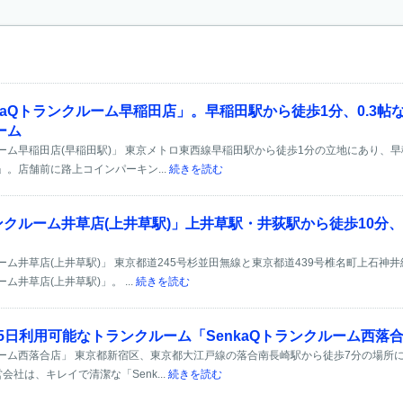
kaQトランクルーム早稲田店」。早稲田駅から徒歩1分、0.3
ーム
ルーム早稲田店(早稲田駅)」 東京メトロ東西線早稲田駅から徒歩1分の立地にあり、早
」。店舗前に路上コインパーキン...
続きを読む
ランクルーム井草店(上井草駅)」上井草駅・井荻駅から徒歩10
ルーム井草店(上井草駅)」 東京都道245号杉並田無線と東京都道439号椎名町上石
ーム井草店(上井草駅)」。 ...
続きを読む
65日利用可能なトランクルーム「SenkaQトランクルーム西落
クルーム西落合店」 東京都新宿区、東京都大江戸線の落合南長崎駅から徒歩7分の場所に
会社は、キレイで清潔な「Senk...
続きを読む