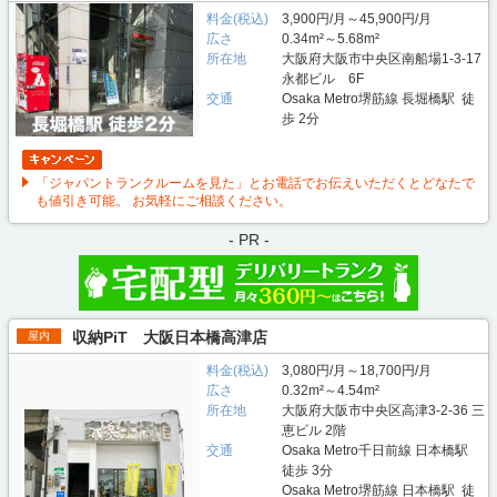
料金(税込)
3,900円/月～45,900円/月
広さ
0.34m²～5.68m²
所在地
大阪府大阪市中央区南船場1-3-17
永都ビル 6F
交通
Osaka Metro堺筋線 長堀橋駅 徒
歩 2分
「ジャパントランクルームを見た」とお電話でお伝えいただくとどなたで
も値引き可能。 お気軽にご相談ください。
- PR -
収納PiT 大阪日本橋高津店
屋内
料金(税込)
3,080円/月～18,700円/月
広さ
0.32m²～4.54m²
所在地
大阪府大阪市中央区高津3-2-36 三
恵ビル 2階
交通
Osaka Metro千日前線 日本橋駅
徒歩 3分
Osaka Metro堺筋線 日本橋駅 徒