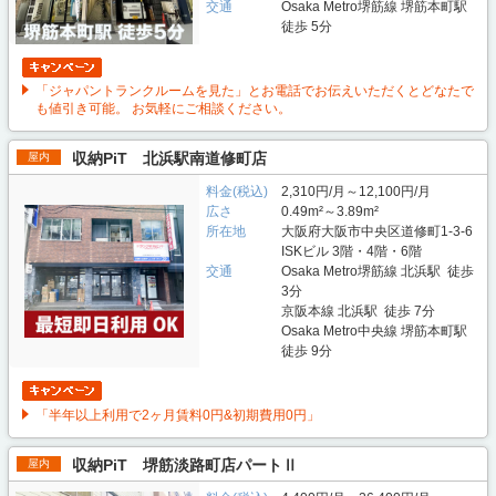
交通
Osaka Metro堺筋線 堺筋本町駅
徒歩 5分
「ジャパントランクルームを見た」とお電話でお伝えいただくとどなたで
も値引き可能。 お気軽にご相談ください。
収納PiT 北浜駅南道修町店
屋内
料金(税込)
2,310円/月～12,100円/月
広さ
0.49m²～3.89m²
所在地
大阪府大阪市中央区道修町1-3-6
ISKビル 3階・4階・6階
交通
Osaka Metro堺筋線 北浜駅 徒歩
3分
京阪本線 北浜駅 徒歩 7分
Osaka Metro中央線 堺筋本町駅
徒歩 9分
「半年以上利用で2ヶ月賃料0円&初期費用0円」
収納PiT 堺筋淡路町店パートⅡ
屋内