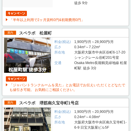
徒歩 9分
「半年以上利用で2ヶ月賃料0円&初期費用0円」
スペラボ 松屋町
屋内
料金(税込)
1,900円/月～28,900円/月
広さ
0.34m²～7.22m²
所在地
大阪府大阪市中央区谷町6-17-20
シャンクレール谷町201号室
交通
Osaka Metro長堀鶴見緑地線 松屋
町駅 徒歩 3分
「ジャパントランクルームを見た」とお電話でお伝えいただくとどなたで
も値引き可能。 お気軽にご相談ください。
スペラボ 堺筋南久宝寺町1号店
屋内
料金(税込)
1,900円/月～20,900円/月
広さ
0.24m²～4.08m²
所在地
大阪府大阪市中央区南久宝寺町1-
6-9 日宝大阪屋ビル5F