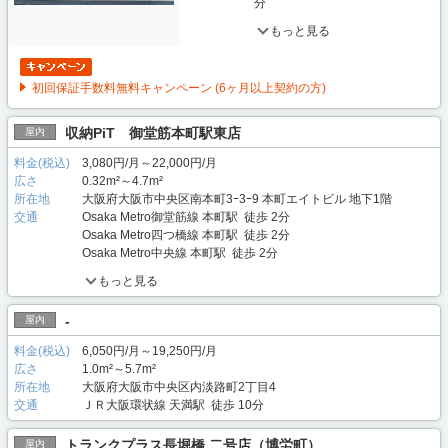
分
もっと見る
初回保証手数料無料キャンペーン (6ヶ月以上契約の方)
収納PiT 御堂筋本町駅東店
屋内
料金(税込)
3,080円/月～22,000円/月
広さ
0.32m²～4.7m²
所在地
大阪府大阪市中央区南本町3ｰ3ｰ9 本町エイトビル 地下1階
交通
Osaka Metro御堂筋線 本町駅 徒歩 2分
Osaka Metro四つ橋線 本町駅 徒歩 2分
Osaka Metro中央線 本町駅 徒歩 2分
もっと見る
-
屋内
料金(税込)
6,050円/月～19,250円/月
広さ
1.0m²～5.7m²
所在地
大阪府大阪市中央区内淡路町2丁目4
交通
ＪＲ大阪環状線 天満駅 徒歩 10分
トランクプラス長堀橋 二号店（博労町）
屋内