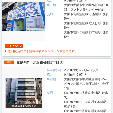
広さ
0.54m²～8.28m²
所在地
大阪府大阪市中央区西心斎橋2-8-
33 アメ村大阪センタービル
交通
大阪市営御堂筋線 心斎橋駅 徒歩
5分
大阪市営御堂筋線 なんば駅 徒歩
5分
大阪市営四つ橋線 四ツ橋駅 徒歩
5分
近日閉店につき賃料半額キャンペーン実施中です。
収納PiT 北浜道修町1丁目店
屋内
料金(税込)
2,750円/月～21,670円/月
広さ
0.49m²～6.97m²
所在地
大阪府大阪市中央区道修町1-5-7
ピカソ北浜ビル 地下1階・中地下
1階
交通
Osaka Metro堺筋線 北浜駅 徒歩
3分
Osaka Metro中央線 堺筋本町駅
徒歩 9分
Osaka Metro堺筋線 堺筋本町駅