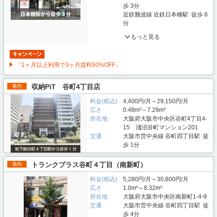
歩 3分
近鉄難波線 近鉄日本橋駅 徒歩 6
分
もっと見る
「1ヶ月以上利用で3ヶ月賃料50%OFF」
収納PiT 谷町4丁目店
屋内
料金(税込)
4,400円/月～29,150円/月
広さ
0.48m²～7.29m²
所在地
大阪府大阪市中央区谷町4丁目4-
15 淺沼谷町マンション201
交通
大阪市営中央線 谷町四丁目駅 徒
歩 1分
トランクプラス谷町４丁目（南新町）
屋内
料金(税込)
5,280円/月～30,800円/月
広さ
1.0m²～8.32m²
所在地
大阪府大阪市中央区南新町1-4-9
交通
大阪市営中央線 谷町四丁目駅 徒
歩 4分