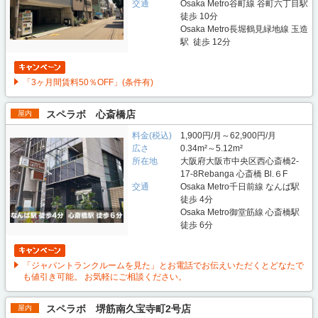
交通
Osaka Metro谷町線 谷町六丁目駅
徒歩 10分
Osaka Metro長堀鶴見緑地線 玉造
駅 徒歩 12分
「3ヶ月間賃料50％OFF」(条件有)
スペラボ 心斎橋店
屋内
料金(税込)
1,900円/月～62,900円/月
広さ
0.34m²～5.12m²
所在地
大阪府大阪市中央区西心斎橋2-
17-8Rebanga 心斎橋 Bl.６F
交通
Osaka Metro千日前線 なんば駅
徒歩 4分
Osaka Metro御堂筋線 心斎橋駅
徒歩 6分
「ジャパントランクルームを見た」とお電話でお伝えいただくとどなたで
も値引き可能。 お気軽にご相談ください。
スペラボ 堺筋南久宝寺町2号店
屋内