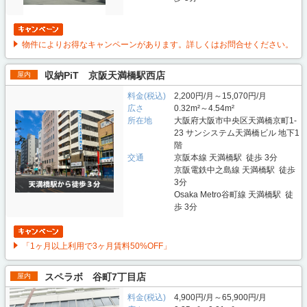
物件によりお得なキャンペーンがあります。詳しくはお問合せください。
収納PiT 京阪天満橋駅西店
屋内
料金(税込)
2,200円/月～15,070円/月
広さ
0.32m²～4.54m²
所在地
大阪府大阪市中央区天満橋京町1-
23 サンシステム天満橋ビル 地下1
階
交通
京阪本線 天満橋駅 徒歩 3分
京阪電鉄中之島線 天満橋駅 徒歩
3分
Osaka Metro谷町線 天満橋駅 徒
歩 3分
「1ヶ月以上利用で3ヶ月賃料50%OFF」
スペラボ 谷町7丁目店
屋内
料金(税込)
4,900円/月～65,900円/月