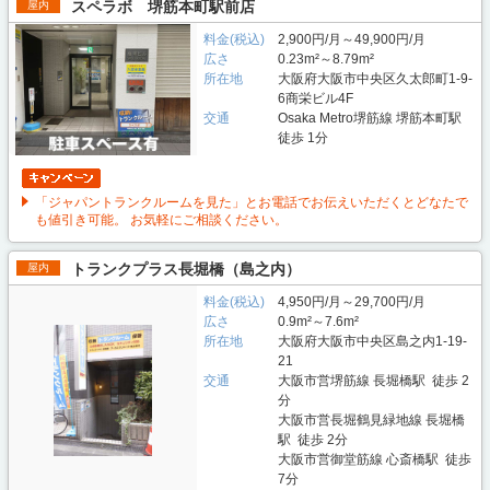
スペラボ 堺筋本町駅前店
屋内
料金(税込)
2,900円/月～49,900円/月
広さ
0.23m²～8.79m²
所在地
大阪府大阪市中央区久太郎町1-9-
6商栄ビル4F
交通
Osaka Metro堺筋線 堺筋本町駅
徒歩 1分
「ジャパントランクルームを見た」とお電話でお伝えいただくとどなたで
も値引き可能。 お気軽にご相談ください。
トランクプラス長堀橋（島之内）
屋内
料金(税込)
4,950円/月～29,700円/月
広さ
0.9m²～7.6m²
所在地
大阪府大阪市中央区島之内1-19-
21
交通
大阪市営堺筋線 長堀橋駅 徒歩 2
分
大阪市営長堀鶴見緑地線 長堀橋
駅 徒歩 2分
大阪市営御堂筋線 心斎橋駅 徒歩
7分