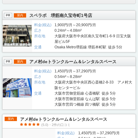
スペラボ 堺筋南久宝寺町1号店
PR
屋内
料金(税込)
1,900円/月～20,900円/月
広さ
0.24m²～4.08m²
所在地
大阪府大阪市中央区南久宝寺町1-6-9 日宝大阪
屋ビル5F
交通
Osaka Metro堺筋線 堺筋本町駅 徒歩 5分
アメ村deトランクルーム＆レンタルスペース
PR
屋内
料金(税込)
1,450円/月～37,290円/月
広さ
0.54m²～8.28m²
所在地
大阪府大阪市中央区西心斎橋2-8-33 アメ村大
阪センタービル
交通
大阪市営御堂筋線 心斎橋駅 徒歩 5分
大阪市営御堂筋線 なんば駅 徒歩 5分
大阪市営四つ橋線 四ツ橋駅 徒歩 5分
アメ村deトランクルーム＆レンタルスペース
屋内
(5.0)・2件の口コミ
料金(税込)
1,450円/月～37,290円/月