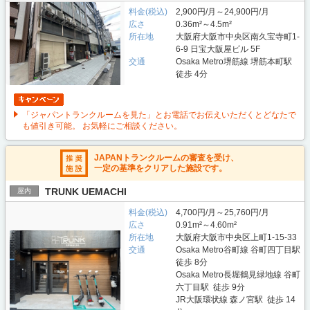
料金(税込)
2,900円/月～24,900円/月
広さ
0.36m²～4.5m²
所在地
大阪府大阪市中央区南久宝寺町1-
6-9 日宝大阪屋ビル 5F
交通
Osaka Metro堺筋線 堺筋本町駅
徒歩 4分
「ジャパントランクルームを見た」とお電話でお伝えいただくとどなたで
も値引き可能。 お気軽にご相談ください。
JAPANトランクルームの審査を受け、
一定の基準をクリアした施設です。
TRUNK UEMACHI
屋内
料金(税込)
4,700円/月～25,760円/月
広さ
0.91m²～4.60m²
所在地
大阪府大阪市中央区上町1-15-33
交通
Osaka Metro谷町線 谷町四丁目駅
徒歩 8分
Osaka Metro長堀鶴見緑地線 谷町
六丁目駅 徒歩 9分
JR大阪環状線 森ノ宮駅 徒歩 14