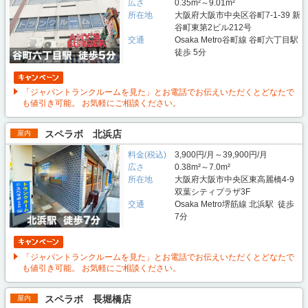
広さ
0.35m²～9.01m²
所在地
大阪府大阪市中央区谷町7-1-39 新
谷町東第2ビル212号
交通
Osaka Metro谷町線 谷町六丁目駅
徒歩 5分
「ジャパントランクルームを見た」とお電話でお伝えいただくとどなたで
も値引き可能。 お気軽にご相談ください。
スペラボ 北浜店
屋内
料金(税込)
3,900円/月～39,900円/月
広さ
0.38m²～7.0m²
所在地
大阪府大阪市中央区東高麗橋4-9
双葉シティプラザ3F
交通
Osaka Metro堺筋線 北浜駅 徒歩
7分
「ジャパントランクルームを見た」とお電話でお伝えいただくとどなたで
も値引き可能。 お気軽にご相談ください。
スペラボ 長堀橋店
屋内