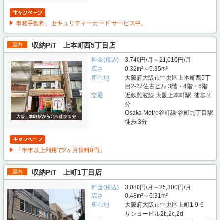
事務手数料、セキュリティーカード サービス中。
収納PiT 上本町西5丁目店
屋内
料金(税込)
3,740円/月～21,010円/月
広さ
0.32m²～5.35m²
所在地
大阪府大阪市中央区上本町西5丁
目2-22佐古ビル 3階・4階・6階
交通
近鉄難波線 大阪上本町駅 徒歩 2
分
Osaka Metro谷町線 谷町九丁目駅
徒歩 3分
「半年以上利用で2ヶ月賃料0円」
収納PiT 上町1丁目店
屋内
料金(税込)
3,080円/月～25,300円/月
広さ
0.48m²～6.31m²
所在地
大阪府大阪市中央区上町1-9-6
サンヨービル2b,2c,2d