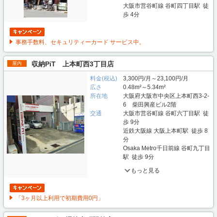
大阪市営谷町線 谷町四丁目駅 徒
歩 4分
事務手数料、セキュリティーカード サービス中。
収納PiT 上本町西3丁目店
屋内
料金(税込)
3,300円/月～23,100円/月
広さ
0.48m²～5.34m²
所在地
大阪府大阪市中央区上本町西3-2-
6 柴田興産ビル2階
交通
大阪市営谷町線 谷町六丁目駅 徒
歩 9分
近鉄大阪線 大阪上本町駅 徒歩 8
分
Osaka Metro千日前線 谷町九丁目
駅 徒歩 9分
もっと見る
「3ヶ月以上利用で初期費用0円」