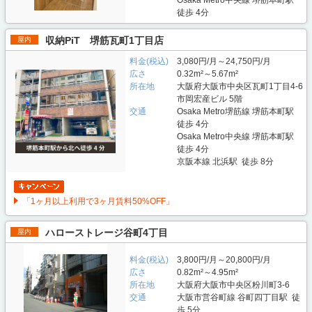
徒歩 4分
収納PiT 堺筋瓦町1丁目店
屋内
料金(税込)
3,080円/月～24,750円/月
広さ
0.32m²～5.67m²
所在地
大阪府大阪市中央区瓦町1丁目4-6
市岡宏産ビル 5階
交通
Osaka Metro堺筋線 堺筋本町駅
徒歩 4分
Osaka Metro中央線 堺筋本町駅
徒歩 4分
京阪本線 北浜駅 徒歩 8分
「1ヶ月以上利用で3ヶ月賃料50%OFF」
ハローストレージ谷町4丁目
屋内
料金(税込)
3,800円/月～20,800円/月
広さ
0.82m²～4.95m²
所在地
大阪府大阪市中央区粉川町3-6
交通
大阪市営谷町線 谷町四丁目駅 徒
歩 5分