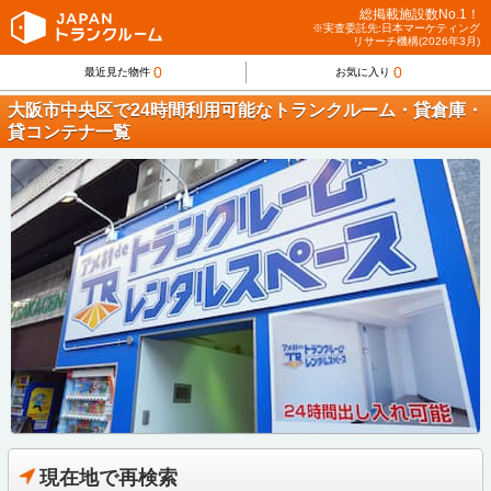
総掲載施設数No.1！
※実査委託先:日本マーケティング
リサーチ機構(2026年3月)
0
0
最近見た物件
お気に入り
大阪市中央区で24時間利用可能なトランクルーム・貸倉庫・
貸コンテナ一覧
現在地で再検索