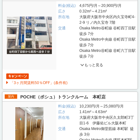
料金(税込)
4,675円/月～20,900円/月
広さ
0.32m²～4.21m²
所在地
大阪府大阪市中央区内久宝寺町4-
2-9 リノ内久宝寺 7階
交通
Osaka Metro谷町線 谷町四丁目駅
徒歩 7分
Osaka Metro中央線 谷町四丁目駅
徒歩 7分
Osaka Metro谷町線 谷町六丁目駅
徒歩 7分
もっと見る
「3ヶ月間賃料50％OFF」(条件有)
POCHE（ポシュ）トランクルーム 本町店
屋内
料金(税込)
10,230円/月～25,080円/月
広さ
1.41m²～4.63m²
所在地
大阪府大阪市中央区久太郎町3丁
目1-6 伊藤佑ビル大阪本町
交通
Osaka Metro御堂筋線 本町駅 徒
歩 3分
Osaka Metro中央線 堺筋本町駅