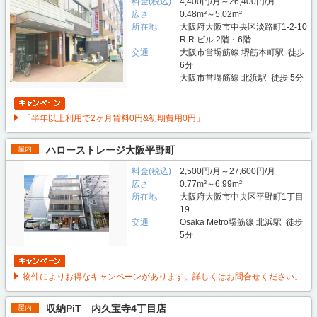
料金(税込)
4,400円/月～26,400円/月
広さ
0.48m²～5.02m²
所在地
大阪府大阪市中央区淡路町1-2-10
R.R.ビル 2階・6階
交通
大阪市営堺筋線 堺筋本町駅 徒歩
6分
大阪市営堺筋線 北浜駅 徒歩 5分
「半年以上利用で2ヶ月賃料0円&初期費用0円」
ハローストレージ大阪平野町
屋内
料金(税込)
2,500円/月～27,600円/月
広さ
0.77m²～6.99m²
所在地
大阪府大阪市中央区平野町1丁目
19
交通
Osaka Metro堺筋線 北浜駅 徒歩
5分
物件によりお得なキャンペーンがあります。詳しくはお問合せください。
収納PiT 内久宝寺4丁目店
屋内