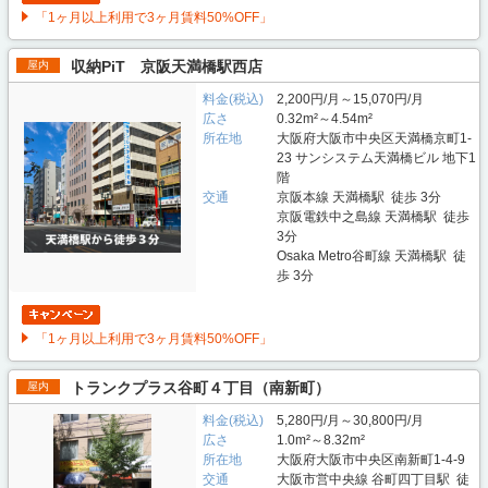
「1ヶ月以上利用で3ヶ月賃料50%OFF」
収納PiT 京阪天満橋駅西店
屋内
料金(税込)
2,200円/月～15,070円/月
広さ
0.32m²～4.54m²
所在地
大阪府大阪市中央区天満橋京町1-
23 サンシステム天満橋ビル 地下1
階
交通
京阪本線 天満橋駅 徒歩 3分
京阪電鉄中之島線 天満橋駅 徒歩
3分
Osaka Metro谷町線 天満橋駅 徒
歩 3分
「1ヶ月以上利用で3ヶ月賃料50%OFF」
トランクプラス谷町４丁目（南新町）
屋内
料金(税込)
5,280円/月～30,800円/月
広さ
1.0m²～8.32m²
所在地
大阪府大阪市中央区南新町1-4-9
交通
大阪市営中央線 谷町四丁目駅 徒