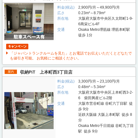
料金(税込)
2,900円/月～49,900円/月
広さ
0.23m²～8.79m²
所在地
大阪府大阪市中央区久太郎町1-9-
6商栄ビル4F
交通
Osaka Metro堺筋線 堺筋本町駅
徒歩 1分
「ジャパントランクルームを見た」とお電話でお伝えいただくとどなたで
も値引き可能。 お気軽にご相談ください。
収納PiT 上本町西3丁目店
屋内
料金(税込)
3,300円/月～23,100円/月
広さ
0.48m²～5.34m²
所在地
大阪府大阪市中央区上本町西3-2-
6 柴田興産ビル2階
交通
大阪市営谷町線 谷町六丁目駅 徒
歩 9分
近鉄大阪線 大阪上本町駅 徒歩 8
分
Osaka Metro千日前線 谷町九丁目
駅 徒歩 9分