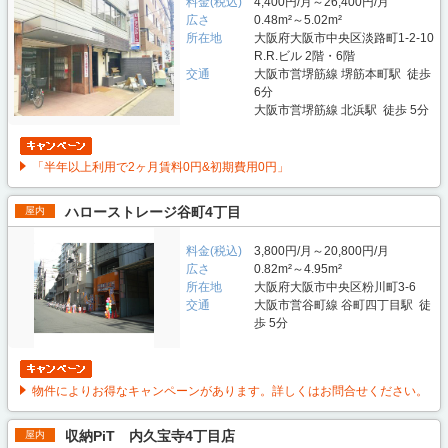
料金(税込)
4,400円/月～26,400円/月
広さ
0.48m²～5.02m²
所在地
大阪府大阪市中央区淡路町1-2-10
R.R.ビル 2階・6階
交通
大阪市営堺筋線 堺筋本町駅 徒歩
6分
大阪市営堺筋線 北浜駅 徒歩 5分
「半年以上利用で2ヶ月賃料0円&初期費用0円」
ハローストレージ谷町4丁目
屋内
料金(税込)
3,800円/月～20,800円/月
広さ
0.82m²～4.95m²
所在地
大阪府大阪市中央区粉川町3-6
交通
大阪市営谷町線 谷町四丁目駅 徒
歩 5分
物件によりお得なキャンペーンがあります。詳しくはお問合せください。
収納PiT 内久宝寺4丁目店
屋内