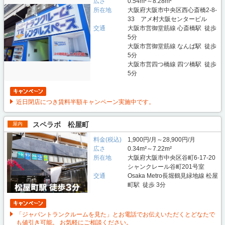
広さ
0.54m²～8.28m²
所在地
大阪府大阪市中央区西心斎橋2-8-
33 アメ村大阪センタービル
交通
大阪市営御堂筋線 心斎橋駅 徒歩
5分
大阪市営御堂筋線 なんば駅 徒歩
5分
大阪市営四つ橋線 四ツ橋駅 徒歩
5分
近日閉店につき賃料半額キャンペーン実施中です。
スペラボ 松屋町
屋内
料金(税込)
1,900円/月～28,900円/月
広さ
0.34m²～7.22m²
所在地
大阪府大阪市中央区谷町6-17-20
シャンクレール谷町201号室
交通
Osaka Metro長堀鶴見緑地線 松屋
町駅 徒歩 3分
「ジャパントランクルームを見た」とお電話でお伝えいただくとどなたで
も値引き可能。 お気軽にご相談ください。