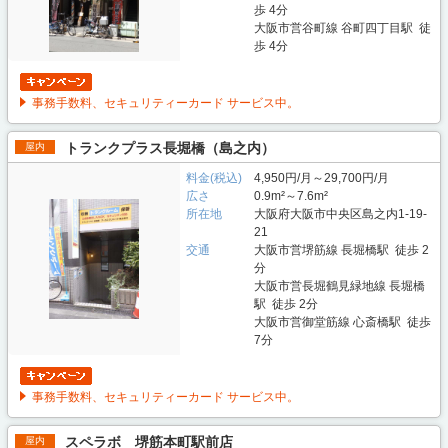
歩 4分
大阪市営谷町線 谷町四丁目駅 徒
歩 4分
事務手数料、セキュリティーカード サービス中。
トランクプラス長堀橋（島之内）
屋内
料金(税込)
4,950円/月～29,700円/月
広さ
0.9m²～7.6m²
所在地
大阪府大阪市中央区島之内1-19-
21
交通
大阪市営堺筋線 長堀橋駅 徒歩 2
分
大阪市営長堀鶴見緑地線 長堀橋
駅 徒歩 2分
大阪市営御堂筋線 心斎橋駅 徒歩
7分
事務手数料、セキュリティーカード サービス中。
スペラボ 堺筋本町駅前店
屋内