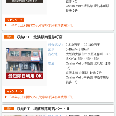
徒歩 9分
Osaka Metro堺筋線 堺筋本町駅
徒歩 9分
「半年以上利用で2ヶ月賃料0円&初期費用0円」
収納PiT 北浜駅南道修町店
屋内
料金(税込)
2,310円/月～12,100円/月
広さ
0.49m²～3.89m²
所在地
大阪府大阪市中央区道修町1-3-6
ISKビル 3階・4階・6階
交通
Osaka Metro堺筋線 北浜駅 徒歩
3分
京阪本線 北浜駅 徒歩 7分
Osaka Metro中央線 堺筋本町駅
徒歩 9分
「半年以上利用で2ヶ月賃料0円&初期費用0円」
収納PiT 堺筋淡路町店パートⅡ
屋内