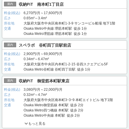
収納PiT 南本町1丁目店
屋内
料金(税込)
6,270円/月～17,600円/月
広さ
0.65m²～3.4m²
所在地
大阪府大阪市中央区南本町1-3-9 サンコービル船場 地下1階
交通
Osaka Metro中央線 堺筋本町駅 徒歩 1分
Osaka Metro堺筋線 堺筋本町駅 徒歩 1分
スペラボ 谷町四丁目駅前店
屋内
料金(税込)
2,900円/月～69,900円/月
広さ
0.34m²～6.47m²
所在地
大阪府大阪市中央区内本町1-2-15 谷四スクエアビル5F
交通
Osaka Metro谷町線 谷町四丁目駅 徒歩 1分
収納PiT 御堂筋本町駅東店
屋内
料金(税込)
3,080円/月～22,000円/月
広さ
0.32m²～4.7m²
所在地
大阪府大阪市中央区南本町3ｰ3ｰ9 本町エイトビル 地下1階
交通
Osaka Metro御堂筋線 本町駅 徒歩 2分
Osaka Metro四つ橋線 本町駅 徒歩 2分
Osaka Metro中央線 本町駅 徒歩 2分
もっと見る