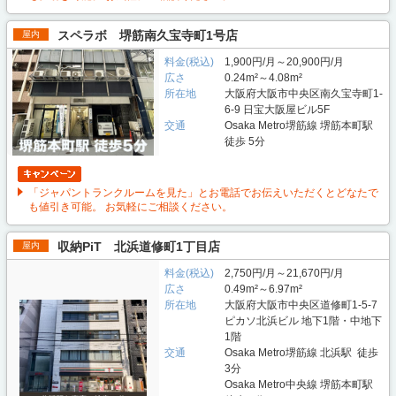
スペラボ 堺筋南久宝寺町1号店
屋内
料金(税込)
1,900円/月～20,900円/月
広さ
0.24m²～4.08m²
所在地
大阪府大阪市中央区南久宝寺町1-
6-9 日宝大阪屋ビル5F
交通
Osaka Metro堺筋線 堺筋本町駅
徒歩 5分
「ジャパントランクルームを見た」とお電話でお伝えいただくとどなたで
も値引き可能。 お気軽にご相談ください。
収納PiT 北浜道修町1丁目店
屋内
料金(税込)
2,750円/月～21,670円/月
広さ
0.49m²～6.97m²
所在地
大阪府大阪市中央区道修町1-5-7
ピカソ北浜ビル 地下1階・中地下
1階
交通
Osaka Metro堺筋線 北浜駅 徒歩
3分
Osaka Metro中央線 堺筋本町駅