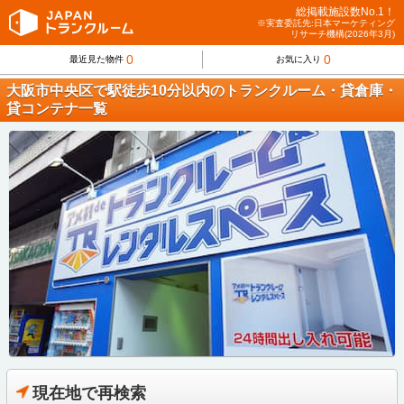
総掲載施設数No.1！
※実査委託先:日本マーケティング
リサーチ機構(2026年3月)
0
0
最近見た物件
お気に入り
大阪市中央区で駅徒歩10分以内のトランクルーム・貸倉庫・
貸コンテナ一覧
現在地で再検索