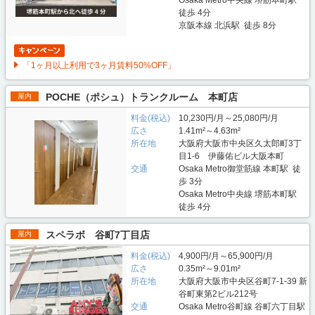
徒歩 4分
京阪本線 北浜駅 徒歩 8分
「1ヶ月以上利用で3ヶ月賃料50%OFF」
POCHE（ポシュ）トランクルーム 本町店
屋内
料金(税込)
10,230円/月～25,080円/月
広さ
1.41m²～4.63m²
所在地
大阪府大阪市中央区久太郎町3丁
目1-6 伊藤佑ビル大阪本町
交通
Osaka Metro御堂筋線 本町駅 徒
歩 3分
Osaka Metro中央線 堺筋本町駅
徒歩 4分
スペラボ 谷町7丁目店
屋内
料金(税込)
4,900円/月～65,900円/月
広さ
0.35m²～9.01m²
所在地
大阪府大阪市中央区谷町7-1-39 新
谷町東第2ビル212号
交通
Osaka Metro谷町線 谷町六丁目駅