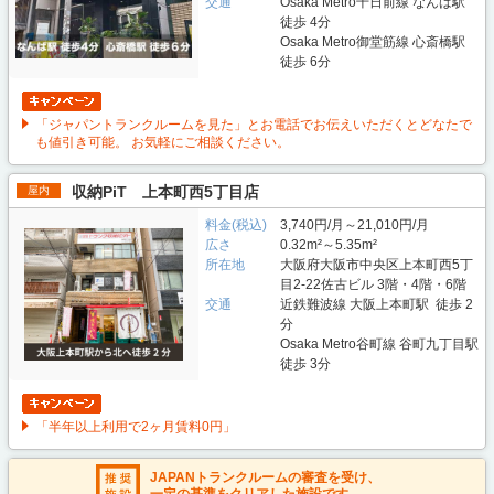
交通
Osaka Metro千日前線 なんば駅
徒歩 4分
Osaka Metro御堂筋線 心斎橋駅
徒歩 6分
「ジャパントランクルームを見た」とお電話でお伝えいただくとどなたで
も値引き可能。 お気軽にご相談ください。
収納PiT 上本町西5丁目店
屋内
料金(税込)
3,740円/月～21,010円/月
広さ
0.32m²～5.35m²
所在地
大阪府大阪市中央区上本町西5丁
目2-22佐古ビル 3階・4階・6階
交通
近鉄難波線 大阪上本町駅 徒歩 2
分
Osaka Metro谷町線 谷町九丁目駅
徒歩 3分
「半年以上利用で2ヶ月賃料0円」
JAPANトランクルームの審査を受け、