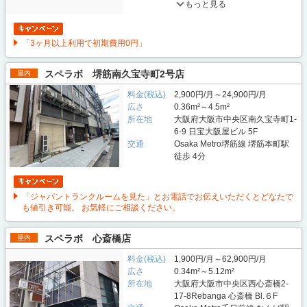
もっと見る
「3ヶ月以上利用で初期費用0円」
スペラボ 堺筋南久宝寺町2号店
屋内
料金(税込)
2,900円/月～24,900円/月
広さ
0.36m²～4.5m²
所在地
大阪府大阪市中央区南久宝寺町1-
6-9 日宝大阪屋ビル 5F
交通
Osaka Metro堺筋線 堺筋本町駅
徒歩 4分
「ジャパントランクルームを見た」とお電話でお伝えいただくとどなたで
も値引き可能。 お気軽にご相談ください。
スペラボ 心斎橋店
屋内
料金(税込)
1,900円/月～62,900円/月
広さ
0.34m²～5.12m²
所在地
大阪府大阪市中央区西心斎橋2-
17-8Rebanga 心斎橋 Bl.６F