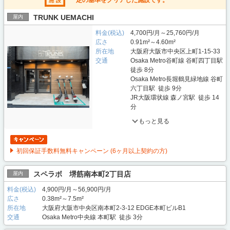
一定の基準をクリアした施設です。
TRUNK UEMACHI
屋内
料金(税込)
4,700円/月～25,760円/月
広さ
0.91m²～4.60m²
所在地
大阪府大阪市中央区上町1-15-33
交通
Osaka Metro谷町線 谷町四丁目駅
徒歩 8分
Osaka Metro長堀鶴見緑地線 谷町
六丁目駅 徒歩 9分
JR大阪環状線 森ノ宮駅 徒歩 14
分
もっと見る
初回保証手数料無料キャンペーン (6ヶ月以上契約の方)
スペラボ 堺筋南本町2丁目店
屋内
料金(税込)
4,900円/月～56,900円/月
広さ
0.38m²～7.5m²
所在地
大阪府大阪市中央区南本町2-3-12 EDGE本町ビルB1
交通
Osaka Metro中央線 本町駅 徒歩 3分