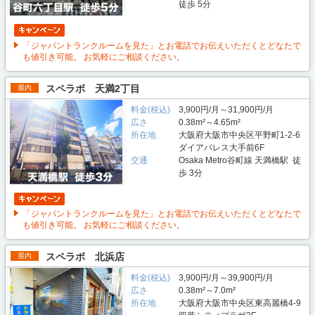
徒歩 5分
「ジャパントランクルームを見た」とお電話でお伝えいただくとどなたで
も値引き可能。 お気軽にご相談ください。
スペラボ 天満2丁目
屋内
料金(税込)
3,900円/月～31,900円/月
広さ
0.38m²～4.65m²
所在地
大阪府大阪市中央区平野町1-2-6
ダイアパレス大手前6F
交通
Osaka Metro谷町線 天満橋駅 徒
歩 3分
「ジャパントランクルームを見た」とお電話でお伝えいただくとどなたで
も値引き可能。 お気軽にご相談ください。
スペラボ 北浜店
屋内
料金(税込)
3,900円/月～39,900円/月
広さ
0.38m²～7.0m²
所在地
大阪府大阪市中央区東高麗橋4-9