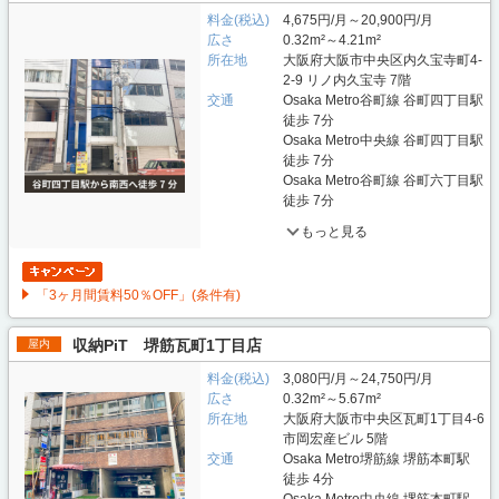
料金(税込)
4,675円/月～20,900円/月
広さ
0.32m²～4.21m²
所在地
大阪府大阪市中央区内久宝寺町4-
2-9 リノ内久宝寺 7階
交通
Osaka Metro谷町線 谷町四丁目駅
徒歩 7分
Osaka Metro中央線 谷町四丁目駅
徒歩 7分
Osaka Metro谷町線 谷町六丁目駅
徒歩 7分
もっと見る
「3ヶ月間賃料50％OFF」(条件有)
収納PiT 堺筋瓦町1丁目店
屋内
料金(税込)
3,080円/月～24,750円/月
広さ
0.32m²～5.67m²
所在地
大阪府大阪市中央区瓦町1丁目4-6
市岡宏産ビル 5階
交通
Osaka Metro堺筋線 堺筋本町駅
徒歩 4分
Osaka Metro中央線 堺筋本町駅