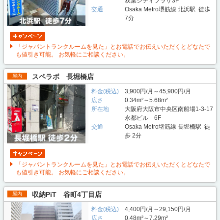
双葉シティプラザ3F
交通
Osaka Metro堺筋線 北浜駅 徒歩
7分
「ジャパントランクルームを見た」とお電話でお伝えいただくとどなたで
も値引き可能。 お気軽にご相談ください。
スペラボ 長堀橋店
屋内
料金(税込)
3,900円/月～45,900円/月
広さ
0.34m²～5.68m²
所在地
大阪府大阪市中央区南船場1-3-17
永都ビル 6F
交通
Osaka Metro堺筋線 長堀橋駅 徒
歩 2分
「ジャパントランクルームを見た」とお電話でお伝えいただくとどなたで
も値引き可能。 お気軽にご相談ください。
収納PiT 谷町4丁目店
屋内
料金(税込)
4,400円/月～29,150円/月
広さ
0.48m²～7.29m²