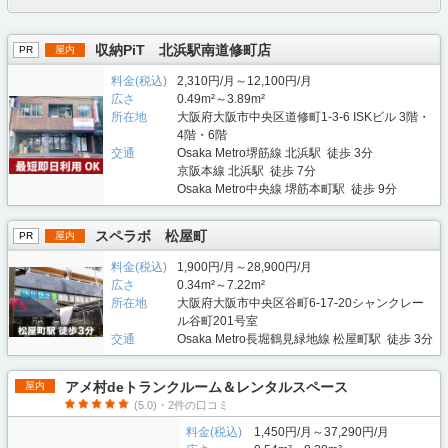
収納PiT 北浜駅南道修町店
PR
屋内
料金(税込)
2,310円/月～12,100円/月
広さ
0.49m²～3.89m²
所在地
大阪府大阪市中央区道修町1-3-6 ISKビル 3階・
4階・6階
交通
Osaka Metro堺筋線 北浜駅 徒歩 3分
京阪本線 北浜駅 徒歩 7分
Osaka Metro中央線 堺筋本町駅 徒歩 9分
スペラボ 松屋町
PR
屋内
料金(税込)
1,900円/月～28,900円/月
広さ
0.34m²～7.22m²
所在地
大阪府大阪市中央区谷町6-17-20シャンクレー
ル谷町201号室
交通
Osaka Metro長堀鶴見緑地線 松屋町駅 徒歩 3分
アメ村deトランクルーム＆レンタルスペース
屋内
(5.0)・2件の口コミ
料金(税込)
1,450円/月～37,290円/月