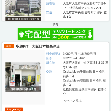
所在地
大阪府大阪市中央区谷町4丁目4-
15 淺沼谷町マンション201
交通
大阪市営中央線 谷町四丁目駅 徒
歩 1分
- PR -
収納PiT 大阪日本橋高津店
屋内
料金(税込)
3,080円/月～18,700円/月
広さ
0.32m²～4.54m²
所在地
大阪府大阪市中央区高津3-2-36 三
恵ビル 2階
交通
Osaka Metro千日前線 日本橋駅
徒歩 3分
Osaka Metro堺筋線 日本橋駅 徒
歩 3分
近鉄難波線 近鉄日本橋駅 徒歩 6
分
もっと見る