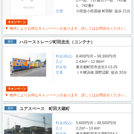
の一部、737番1の一部、741番
1、742番4
交通
小田急小田原線 町田駅 徒歩 21分
物件によりお得なキャンペーンがあります。詳しくはお問合せください。
ハローストレージ町田忠生（コンテナ）
屋外
料金(税込)
8,400円/月～38,300円/月
広さ
2.43m²～12.96m²
所在地
東京都町田市忠生3-13-25
交通
ＪＲ横浜線 淵野辺駅 徒歩 32分
物件によりお得なキャンペーンがあります。詳しくはお問合せください。
ユアスペース 町田大蔵町
屋外
料金(税込)
5,600円/月～38,500円/月
広さ
2.2m²～13.4m²
所在地
東京都町田市大蔵町554-1