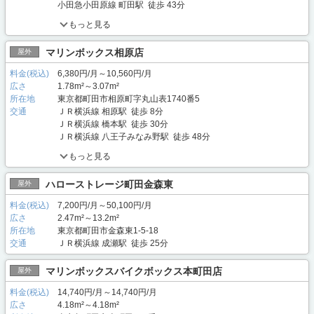
小田急小田原線 町田駅 徒歩 43分
もっと見る
マリンボックス相原店
屋外
料金(税込)
6,380円/月～10,560円/月
広さ
1.78m²～3.07m²
所在地
東京都町田市相原町字丸山表1740番5
交通
ＪＲ横浜線 相原駅 徒歩 8分
ＪＲ横浜線 橋本駅 徒歩 30分
ＪＲ横浜線 八王子みなみ野駅 徒歩 48分
もっと見る
ハローストレージ町田金森東
屋外
料金(税込)
7,200円/月～50,100円/月
広さ
2.47m²～13.2m²
所在地
東京都町田市金森東1-5-18
交通
ＪＲ横浜線 成瀬駅 徒歩 25分
マリンボックスバイクボックス本町田店
屋外
料金(税込)
14,740円/月～14,740円/月
広さ
4.18m²～4.18m²