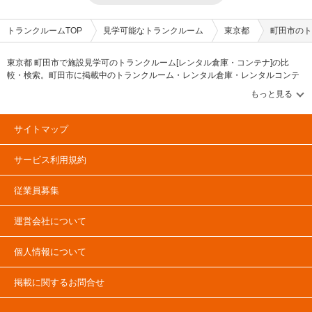
トランクルームTOP
見学可能なトランクルーム
東京都
町田市のト
東京都 町田市で施設見学可のトランクルーム[レンタル倉庫・コンテナ]の比
較・検索。町田市に掲載中のトランクルーム・レンタル倉庫・レンタルコンテ
ナなどの収納スペースを、借りたい地域から探して、広さ・料金[賃料]・セキュ
リティ・防犯完備・24時間出し入れ可能などの希望条件で絞込み！豊富な物件
数から様々な方法でご希望の収納スペースを簡単に探せるトランクルーム情報
サイトです。気になるトランクルームを見つけたら、メールか電話でお問合せ
サイトマップ
が可能です（無料）。
サービス利用規約
従業員募集
運営会社について
個人情報について
掲載に関するお問合せ