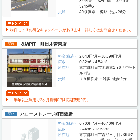
3244番1、3244番5、3245番1、
3245番5
交通
JR横浜線 古淵駅 徒歩 26分
物件によりお得なキャンペーンがあります。詳しくはお問合せください。
収納PiT 町田木曽東店
屋内
料金(税込)
2,640円/月～16,390円/月
広さ
0.32m²～4.54m²
所在地
東京都町田市木曽東1-36-7 中里ビ
ル 2階
交通
ＪＲ横浜線 古淵駅 徒歩 9分
「半年以上利用で2ヶ月賃料0円&初期費用0円」
ハローストレージ町田森野
屋外
料金(税込)
6,700円/月～40,400円/月
広さ
2.44m²～12.63m²
所在地
東京都町田市森野三丁目736番2