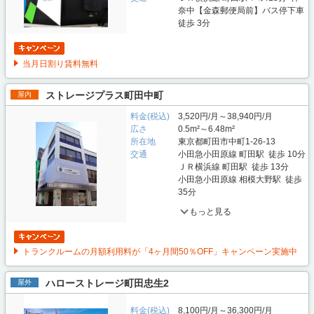
奈中【金森郵便局前】バス停下車
徒歩 3分
当月日割り賃料無料
ストレージプラス町田中町
屋内
料金(税込)
3,520円/月～38,940円/月
広さ
0.5m²～6.48m²
所在地
東京都町田市中町1-26-13
交通
小田急小田原線 町田駅 徒歩 10分
ＪＲ横浜線 町田駅 徒歩 13分
小田急小田原線 相模大野駅 徒歩
35分
もっと見る
トランクルームの月額利用料が「4ヶ月間50％OFF」キャンペーン実施中
ハローストレージ町田忠生2
屋外
料金(税込)
8,100円/月～36,300円/月