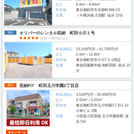
広さ
0.4m²～8.64m²
所在地
東京都町田市木曽町499-23
交通
ＪＲ横浜線 古淵駅 徒歩 15分
オリバーのレンタル収納 町田小川１号
屋外
(5.0)・7件の口コミ
料金(税込)
10,100円/月～41,700円/月
広さ
2.4m²～12.8m²
所在地
東京都町田市小川7-1-1周辺
交通
東急田園都市線 南町田駅 徒歩 10
分
収納PiT 町田玉川学園2丁目店
屋内
料金(税込)
3,520円/月～26,400円/月
広さ
0.32m²～5.02m²
所在地
東京都町田市玉川学園2丁目1-32
小林ビル 2階
交通
小田急小田原線 玉川学園前駅 徒
歩 5分