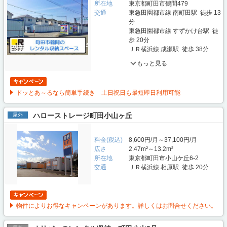
所在地
東京都町田市鶴間479
交通
東急田園都市線 南町田駅 徒歩 13
分
東急田園都市線 すずかけ台駅 徒
歩 20分
ＪＲ横浜線 成瀬駅 徒歩 38分
もっと見る
ドッとあ～るなら簡単手続き 土日祝日も最短即日利用可能
ハローストレージ町田小山ヶ丘
屋外
料金(税込)
8,600円/月～37,100円/月
広さ
2.47m²～13.2m²
所在地
東京都町田市小山ケ丘6-2
交通
ＪＲ横浜線 相原駅 徒歩 20分
物件によりお得なキャンペーンがあります。詳しくはお問合せください。