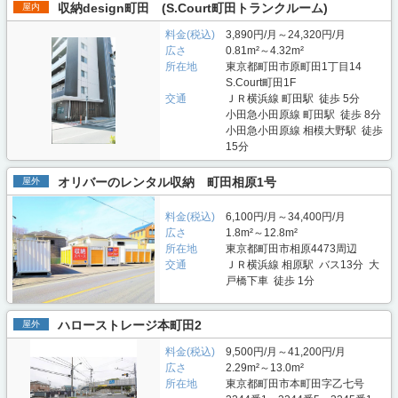
収納design町田 (S.Court町田トランクルーム)
屋内
料金(税込)
3,890円/月～24,320円/月
広さ
0.81m²～4.32m²
所在地
東京都町田市原町田1丁目14
S.Court町田1F
交通
ＪＲ横浜線 町田駅 徒歩 5分
小田急小田原線 町田駅 徒歩 8分
小田急小田原線 相模大野駅 徒歩
15分
オリバーのレンタル収納 町田相原1号
屋外
料金(税込)
6,100円/月～34,400円/月
広さ
1.8m²～12.8m²
所在地
東京都町田市相原4473周辺
交通
ＪＲ横浜線 相原駅 バス13分 大
戸橋下車 徒歩 1分
ハローストレージ本町田2
屋外
料金(税込)
9,500円/月～41,200円/月
広さ
2.29m²～13.0m²
所在地
東京都町田市本町田字乙七号