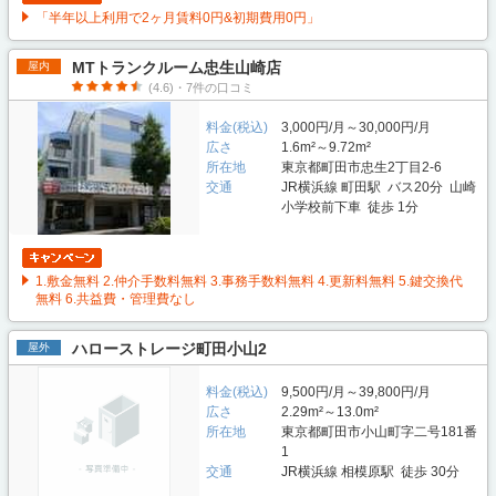
「半年以上利用で2ヶ月賃料0円&初期費用0円」
MTトランクルーム忠生山崎店
屋内
(4.6)・7件の口コミ
料金(税込)
3,000円/月～30,000円/月
広さ
1.6m²～9.72m²
所在地
東京都町田市忠生2丁目2-6
交通
JR横浜線 町田駅 バス20分 山崎
小学校前下車 徒歩 1分
1.敷金無料 2.仲介手数料無料 3.事務手数料無料 4.更新料無料 5.鍵交換代
無料 6.共益費・管理費なし
ハローストレージ町田小山2
屋外
料金(税込)
9,500円/月～39,800円/月
広さ
2.29m²～13.0m²
所在地
東京都町田市小山町字二号181番
1
交通
JR横浜線 相模原駅 徒歩 30分