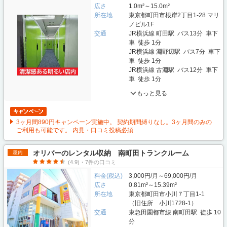
広さ
1.0m²～15.0m²
所在地
東京都町田市根岸2丁目1-28 マリ
ノビル1F
交通
JR横浜線 町田駅 バス13分 車下
車 徒歩 1分
JR横浜線 淵野辺駅 バス7分 車下
車 徒歩 1分
JR横浜線 古淵駅 バス12分 車下
車 徒歩 1分
もっと見る
3ヶ月間890円キャンペーン実施中。 契約期間縛りなし。3ヶ月間のみの
ご利用も可能です。 内見・口コミ投稿必須
オリバーのレンタル収納 南町田トランクルーム
屋内
(4.9)・7件の口コミ
料金(税込)
3,000円/月～69,000円/月
広さ
0.81m²～15.39m²
所在地
東京都町田市小川７丁目1-1
（旧住所 小川1728-1）
交通
東急田園都市線 南町田駅 徒歩 10
分