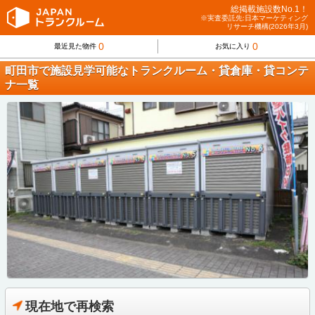
総掲載施設数No.1！
※実査委託先:日本マーケティング
リサーチ機構(2026年3月)
0
0
最近見た物件
お気に入り
町田市で施設見学可能なトランクルーム・貸倉庫・貸コンテ
ナ一覧
現在地で再検索