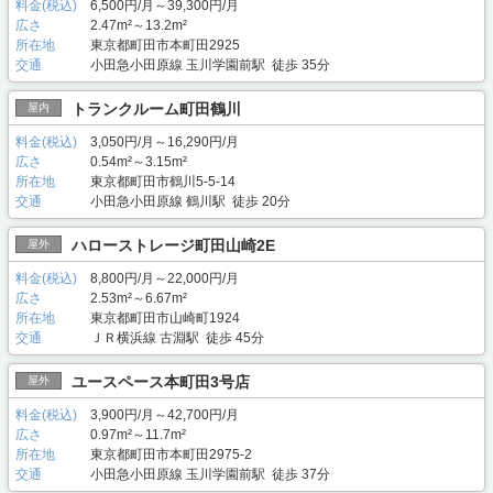
料金(税込)
6,500円/月～39,300円/月
広さ
2.47m²～13.2m²
所在地
東京都町田市本町田2925
交通
小田急小田原線 玉川学園前駅 徒歩 35分
トランクルーム町田鶴川
屋内
料金(税込)
3,050円/月～16,290円/月
広さ
0.54m²～3.15m²
所在地
東京都町田市鶴川5-5-14
交通
小田急小田原線 鶴川駅 徒歩 20分
ハローストレージ町田山崎2E
屋外
料金(税込)
8,800円/月～22,000円/月
広さ
2.53m²～6.67m²
所在地
東京都町田市山崎町1924
交通
ＪＲ横浜線 古淵駅 徒歩 45分
ユースペース本町田3号店
屋外
料金(税込)
3,900円/月～42,700円/月
広さ
0.97m²～11.7m²
所在地
東京都町田市本町田2975-2
交通
小田急小田原線 玉川学園前駅 徒歩 37分