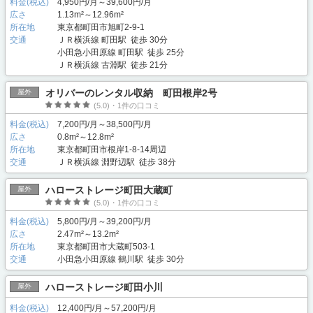
料金(税込)
4,950円/月～39,600円/月
広さ
1.13m²～12.96m²
所在地
東京都町田市旭町2-9-1
交通
ＪＲ横浜線 町田駅 徒歩 30分
小田急小田原線 町田駅 徒歩 25分
ＪＲ横浜線 古淵駅 徒歩 21分
オリバーのレンタル収納 町田根岸2号
屋外
(5.0)・1件の口コミ
料金(税込)
7,200円/月～38,500円/月
広さ
0.8m²～12.8m²
所在地
東京都町田市根岸1-8-14周辺
交通
ＪＲ横浜線 淵野辺駅 徒歩 38分
ハローストレージ町田大蔵町
屋外
(5.0)・1件の口コミ
料金(税込)
5,800円/月～39,200円/月
広さ
2.47m²～13.2m²
所在地
東京都町田市大蔵町503-1
交通
小田急小田原線 鶴川駅 徒歩 30分
ハローストレージ町田小川
屋外
料金(税込)
12,400円/月～57,200円/月