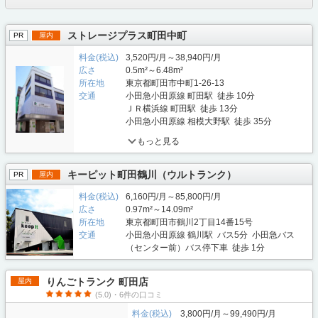
ストレージプラス町田中町
PR
屋内
料金(税込)
3,520円/月～38,940円/月
広さ
0.5m²～6.48m²
所在地
東京都町田市中町1-26-13
交通
小田急小田原線 町田駅 徒歩 10分
ＪＲ横浜線 町田駅 徒歩 13分
小田急小田原線 相模大野駅 徒歩 35分
もっと見る
キーピット町田鶴川（ウルトランク）
PR
屋内
料金(税込)
6,160円/月～85,800円/月
広さ
0.97m²～14.09m²
所在地
東京都町田市鶴川2丁目14番15号
交通
小田急小田原線 鶴川駅 バス5分 小田急バス
（センター前）バス停下車 徒歩 1分
りんごトランク 町田店
屋内
(5.0)・6件の口コミ
料金(税込)
3,800円/月～99,490円/月