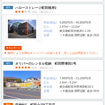
ハローストレージ町田根岸2
屋外
(3.0)・1件の口コミ
料金(税込)
5,800円/月～40,600円/月
広さ
2.47m²～13.2m²
所在地
東京都町田市根岸2-1-28
交通
ＪＲ横浜線 淵野辺駅 徒歩 28分
物件によりお得なキャンペーンがあります。詳しくはお問合せください。
オリバーのレンタル収納 町田野津田1号
屋外
(5.0)・2件の口コミ
料金(税込)
7,400円/月～21,200円/月
広さ
2.4m²～6.2m²
所在地
東京都町田市野津田町26-2
交通
ＪＲ横浜線 淵野辺駅 徒歩 50分
収納PiT 町田小川5丁目店
屋内