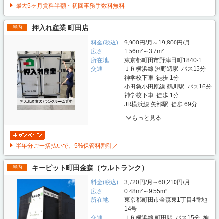
最大5ヶ月賃料半額・初回事務手数料無料
押入れ産業 町田店
屋内
料金(税込)
9,900円/月～19,800円/月
広さ
1.56m²～3.7m²
所在地
東京都町田市野津田町1840-1
交通
ＪＲ横浜線 淵野辺駅 バス15分
神学校下車 徒歩 1分
小田急小田原線 鶴川駅 バス16分
神学校下車 徒歩 1分
JR横浜線 矢部駅 徒歩 69分
もっと見る
半年分ご一括払いで、5%保管料割引／
キーピット町田金森（ウルトランク）
屋内
料金(税込)
3,720円/月～60,210円/月
広さ
0.48m²～9.55m²
所在地
東京都町田市金森東1丁目4番地
14号
交通
ＪＲ横浜線 町田駅 バス15分 神