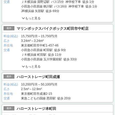
交通
ＪＲ横浜線 淵野辺駅 バス15分 神学校下車 徒歩 1分
小田急小田原線 鶴川駅 バス16分 神学校下車 徒歩 1分
JR横浜線 矢部駅 徒歩 69分
もっと見る
マリンボックスバイクボックス町田市中町店
屋外
料金(税込)
15,750円/月～15,750円/月
広さ
3.24m²～3.24m²
所在地
東京都町田市中町1-457-46
交通
小田急小田原線 町田駅 徒歩 9分
ＪＲ横浜線 町田駅 徒歩 11分
小田急小田原線 玉川学園前駅 徒歩 33分
もっと見る
ハローストレージ町田成瀬
屋外
料金(税込)
10,200円/月～50,100円/月
広さ
2.5m²～12.9m²
所在地
東京都町田市成瀬2-15
交通
東急こどもの国線 恩田駅 徒歩 20分
ハローストレージ本町田
屋外