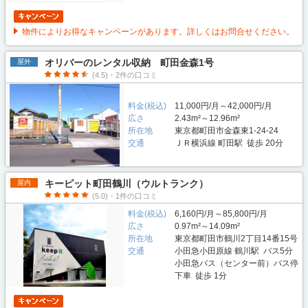
物件によりお得なキャンペーンがあります。詳しくはお問合せください。
オリバーのレンタル収納 町田金森1号
屋外
(4.5)・2件の口コミ
料金(税込)
11,000円/月～42,000円/月
広さ
2.43m²～12.96m²
所在地
東京都町田市金森東1-24-24
交通
ＪＲ横浜線 町田駅 徒歩 20分
キーピット町田鶴川（ウルトランク）
屋内
(5.0)・1件の口コミ
料金(税込)
6,160円/月～85,800円/月
広さ
0.97m²～14.09m²
所在地
東京都町田市鶴川2丁目14番15号
交通
小田急小田原線 鶴川駅 バス5分
小田急バス（センター前）バス停
下車 徒歩 1分