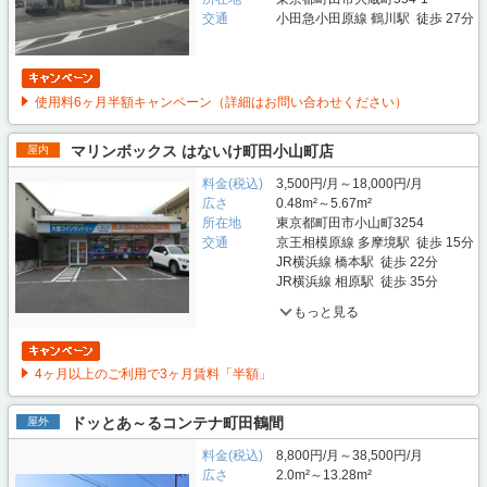
交通
小田急小田原線 鶴川駅 徒歩 27分
使用料6ヶ月半額キャンペーン（詳細はお問い合わせください）
マリンボックス はないけ町田小山町店
屋内
料金(税込)
3,500円/月～18,000円/月
広さ
0.48m²～5.67m²
所在地
東京都町田市小山町3254
交通
京王相模原線 多摩境駅 徒歩 15分
JR横浜線 橋本駅 徒歩 22分
JR横浜線 相原駅 徒歩 35分
もっと見る
4ヶ月以上のご利用で3ヶ月賃料「半額」
ドッとあ～るコンテナ町田鶴間
屋外
料金(税込)
8,800円/月～38,500円/月
広さ
2.0m²～13.28m²