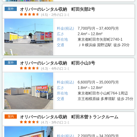
オリバーのレンタル収納 町田矢部2号
屋外
(4.5)・2件の口コミ
料金(税込)
7,700円/月～37,400円/月
広さ
2.4m²～12.8m²
所在地
東京都町田市矢部町2740-1
交通
ＪＲ横浜線 淵野辺駅 徒歩 20分
オリバーのレンタル収納 町田小山3号
屋外
(4.3)・4件の口コミ
料金(税込)
6,600円/月～35,000円/月
広さ
1.8m²～12.8m²
所在地
東京都町田市小山町764-1周辺
交通
京王相模原線 多摩境駅 徒歩 25分
オリバーのレンタル収納 町田木曽トランクルーム
屋内
(4.7)・3件の口コミ
料金(税込)
2,200円/月～34,200円/月