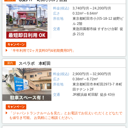
料金(税込)
3,740円/月～24,200円/月
広さ
0.32m²～6.64m²
所在地
東京都町田市小川5-18-12 細野ビ
ル 2階
交通
東急田園都市線 すずかけ台駅 徒
歩 21分
「半年利用で2ヶ月賃料0円&初期費用0円」
スペラボ 本町田
屋内
料金(税込)
2,900円/月～32,900円/月
広さ
0.38m²～6.72m²
所在地
東京都町田市本町田2973-7 本町
田テナント2F
交通
JR横浜線 町田駅 徒歩 43分
「ジャパントランクルームを見た」とお電話でお伝えいただくとどなたで
も値引き可能。 お気軽にご相談ください。