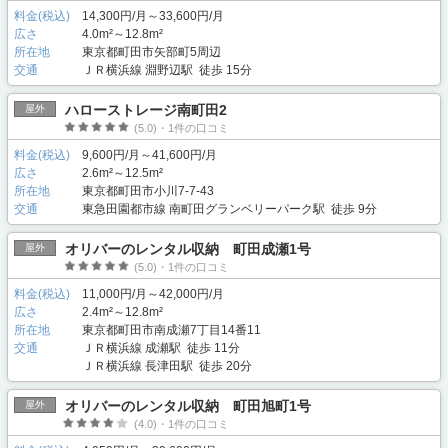
料金(税込)
14,300円/月～33,600円/月
広さ
4.0m²～12.8m²
所在地
東京都町田市矢部町5周辺
交通
ＪＲ横浜線 淵野辺駅 徒歩 15分
ハローストレージ南町田2
屋外
(5.0)・1件の口コミ
料金(税込)
9,600円/月～41,600円/月
広さ
2.6m²～12.5m²
所在地
東京都町田市小川7-7-43
交通
東急田園都市線 南町田グランベリーパーク駅 徒歩 9分
オリバーのレンタル収納 町田成瀬1号
屋外
(5.0)・1件の口コミ
料金(税込)
11,000円/月～42,000円/月
広さ
2.4m²～12.8m²
所在地
東京都町田市南成瀬7丁目14番11
交通
ＪＲ横浜線 成瀬駅 徒歩 11分
ＪＲ横浜線 長津田駅 徒歩 20分
オリバーのレンタル収納 町田旭町1号
屋外
(4.0)・1件の口コミ