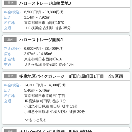
ハローストレージ山崎団地J
屋外
料金(税込)
6,500円/月～19,800円/月
広さ
2.14m²～7.92m²
所在地
東京都町田市山崎町1570
交通
ＪＲ横浜線 古淵駅 徒歩 35分
ハローストレージ図師J
屋外
料金(税込)
6,600円/月～38,400円/月
広さ
2.97m²～14.85m²
所在地
東京都町田市図師町616
交通
ＪＲ横浜線 淵野辺駅 徒歩 40分
多摩地区バイクガレージ 町田市原町田1丁目 全8区画
屋外
料金(税込)
14,300円/月～14,300円/月
広さ
5.46m²～5.46m²
所在地
東京都町田市原町田1丁目
交通
JR横浜線 町田駅 徒歩 7分
小田急小田原線 町田駅 徒歩 13分
小田急小田原線 相模大野駅 徒歩 20分
もっと見る
オリバーのレンタル収納 町田山崎1号
屋外