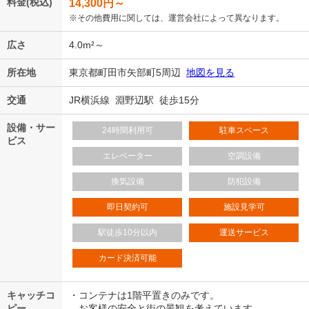
料金(税込)
14,300
円～
※その他費用に関しては、運営会社によって異なります。
広さ
4.0m²～
所在地
東京都町田市矢部町5周辺
地図を見る
交通
JR横浜線 淵野辺駅 徒歩15分
設備・サー
24時間利用可
駐車スペース
ビス
エレベーター
空調設備
換気設備
防犯設備
即日契約可
施設見学可
駅徒歩10分以内
運送サービス
カード決済可能
キャッチコ
・コンテナは1階平置きのみです。
ピー
お客様の安全と街の景観を考えています。