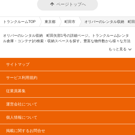
ページトップへ
トランクルームTOP
東京都
町田市
オリバーのレンタル収納 町田
オリバーのレンタル収納 町田矢部1号の詳細ページ。トランクルーム[レンタ
ル倉庫・コンテナ]の検索・収納スペースを探す。豊富な物件数から様々な方法
でご希望の収納スペースを簡単に探せるトランクルーム情報サイトです。オリ
バーのレンタル収納 町田矢部1号の住所・最寄りの駅、物件タイプのご紹介や
料金表、お得なキャンペーン情報もあります。気になる物件タイプを見つけた
ら、メールか電話でお問合せが可能です（無料）。
サイトマップ
サービス利用規約
従業員募集
運営会社について
個人情報について
掲載に関するお問合せ