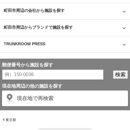
例えば、地域清掃や児童養護施設の訪問、お客様や店舗オーナーを招待した
イベントの開催、地元のプロスポーツチームをスポンサーとして支援してい
町田市周辺の会社から施設を探す
ることなど、社会貢献活動を幅広く行なっている。さらには、地元の方なら
子供の頃から同社のコーポレートキャラクターである青い象を見て育ってい
るため、社会人になってもサービス利用者として関わったり同社に実際に入
社する方もいるという話も聞くことができた。「社会と社員の夢を実現する
町田市周辺からブランドで施設を探す
永遠の企業」という理念のもと、創業の地である相模原エリアを中心に一歩
一歩成長している同社のサービスなら、安心して利用できるのではないでし
ょうか。 情報更新日：2022年06月20日
TRUNKROOM PRESS
郵便番号から施設を探す
現在地周辺の他の施設を探す
現在地で再検索
東京都