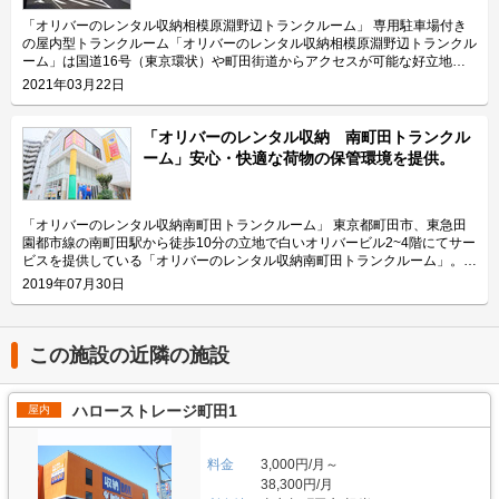
者が設計や室内装飾などに直接参加して開発したトランクルームのため、女
性目線が盛り込まれた施設となっています。実際に、白を基調とし照明を多
「オリバーのレンタル収納相模原淵野辺トランクルーム」 専用駐車場付き
く配置した内装は明るく綺麗な印象を与え、光触媒加工の人口観葉植物が清
の屋内型トランクルーム「オリバーのレンタル収納相模原淵野辺トランクル
潔感のある空間を演出しています。それだけでなく、階段などにも窓を設置
ーム」は国道16号（東京環状）や町田街道からアクセスが可能な好立地に
し明るい自然光も取り入れられる環境となっています。勿論、荷物に日光の
位置しています。 運営会社は、神奈川県相模原市を中心に地域密着型の総
2021年03月22日
影響が出ないよう窓には遮熱シートを設置したり、荷物の搬入出がしやすい
合不動産事業を展開している株式会社オリバー。トランクルーム「オリバー
よう各フロアの通路を広く取ったりと安心して便利にご利用頂ける施設とな
のレンタル収納」の運営会社で、108箇所4,800室を運営しています。
っています。 「オリバーのレンタル収納町田木曽トランクルーム」は町田
（2022年6月） 今回は、株式会社オリバーが運営している「オリバーのレ
「オリバーのレンタル収納 南町田トランクル
街道に面して建っておりますので、車でもお手軽にご利用頂けます。 主に
ンタル収納相模原淵野辺トランクルーム」の特長や利用用途などをご紹介致
ーム」安心・快適な荷物の保管環境を提供。
どんな方がご利用されているのでしょうか？ 「オリバーのレンタル収納町
します。 「オリバーのレンタル収納相模原淵野辺トランクルーム」の特長
田木曽トランクルーム」が位置する木曽町や近隣の木曽東には住宅街が広が
を教えてください。 「オリバーのレンタル収納相模原淵野辺トランクルー
っておりますので、個人のお客様がメインとなります。その中でもファミリ
ム」は土地購入から建物の開発まで全て株式会社オリバーが担当したトラン
ー層のお客様が多くなっています。収納物は季節物の布団や洋服・本などが
クルーム専用施設です。全143室を備える「オリバーのレンタル収納相模原
「オリバーのレンタル収納南町田トランクルーム」 東京都町田市、東急田
主ですが、「オリバーのレンタル収納町田木曽トランクルーム」は町田街道
淵野辺トランクルーム」は広さのタイプも豊富で、0.4畳から7.3畳まで39種
園都市線の南町田駅から徒歩10分の立地で白いオリバービル2~4階にてサー
沿いに位置し専用の駐車場があるため家具や家電などを収納頂いているケー
類をご用意しております。お客様の様々なニーズに合わせたお部屋をご利用
ビスを提供している「オリバーのレンタル収納南町田トランクルーム」。
スもございます。またその際、軽トラックの無料貸出サービスもご活用頂い
頂けます。施設内にはエアコンとサーキュレーターを完備することで、カビ
運営会社は株式会社オリバー。地域密着型の総合不動産カンパニーとして事
2019年07月30日
ております。 セキュリティや安全面について教えてください。 「オリバー
や結露の発生を抑えておりますので大切なお荷物も安心して収納頂けます。
業を展開し、創業以来39年連続黒字経営（2022年現在）を続けている会社
のレンタル収納町田木曽トランクルーム」は、入口にはセコムのカードキー
主にどんな方がご利用されているのでしょうか？ 「オリバーのレンタル収
です。神奈川県央・南多摩エリアに展開しているレンタル収納サービスオリ
を設置し、各部屋に南京錠を設置する二重防犯体制を採っております。ま
納相模原淵野辺トランクルーム」周辺の淵野辺本町や根岸エリアには住宅街
バーのトランクルームは、108箇所4,800室を運営しています。 今回は、株
た、スタッフが週1、2回の頻度で巡回を実施し、トランクルーム内の点検
が広がっていることもあり、多くの個人のお客様にご利用頂いております。
式会社オリバーが運営している「オリバーのレンタル収納南町田トランクル
この施設の近隣の施設
や掃除のほか、防犯面で異常がないかしっかり点検しております。大切なお
お預け頂いているものは季節物の布団や洋服のほか、フリーマーケットに出
ーム」の特徴や利用用途の傾向、会社の想いなどをご紹介します。 オリバ
荷物を安心して収納いただけますよう、施設内にはエアコンとサーキュレー
品するハンドメイド製品の備品倉庫としてご利用頂いているケースもござい
ーのレンタル収納南町田トランクルームの特徴を教えてください。 町田街
ターを完備しております。 費用や契約について教えてください。 「オリバ
ます。また、法人のお客様には店頭看板や備品の保管場所としてご利用頂い
道沿いの白いオリバービル2~4階にてサービスを提供している「オリバーの
ハローストレージ町田1
屋内
ーのレンタル収納町田木曽トランクルーム」の価格帯は月額2,200円から
ております。 セキュリティや安全面について教えてください。 「オリバー
レンタル収納南町田トランクルーム」。田園都市線「南町田駅」から徒歩
34,200円（税込）で、広さは0.2畳から5.3畳まで全21種類と幅広くご用意
のレンタル収納相模原淵野辺トランクルーム」では、警備会社と契約してお
10分「すずかけ台駅」から徒歩14分でアクセスできる立地にあり、車での
しております。初期費用としては、管理費と保証料を含めた月額費用と1ヶ
ります。入口にはセコムのカードキー、各部屋には南京錠をそれぞれ設置す
アクセスも良好な場所で複数台停められる大きな駐車場もあります。 町
料金
3,000円/月～
月分の契約事務手数料等、鍵代（4,400円）となり、管理費は1,100円で保
る二重防犯体制をとっております。このほか、防犯カメラは入口、各フロ
田・南町田トランクルームの特徴は、荷物を快適な環境の中で保管できるこ
38,300円/月
証料は500円となります。お支払い方法は銀行振込、クレジットカード、コ
ア、駐車場に設置・録画しております。 安全面だけでなく、保管頂く環境
とです。空調設備を完備し、フロアの廊下も幅広く行き止まりを減らし（ト