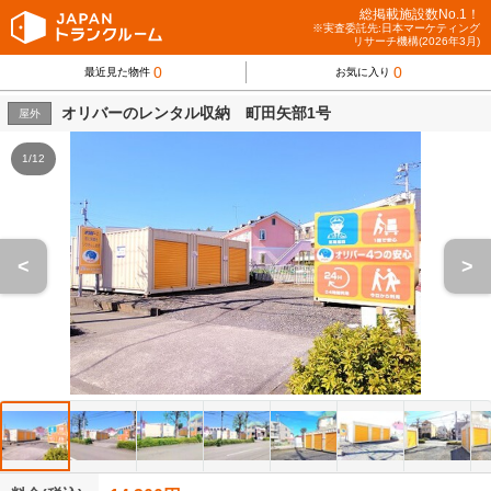
総掲載施設数No.1！
※実査委託先:日本マーケティング
リサーチ機構(2026年3月)
0
0
最近見た物件
お気に入り
オリバーのレンタル収納 町田矢部1号
屋外
1/12
<
>