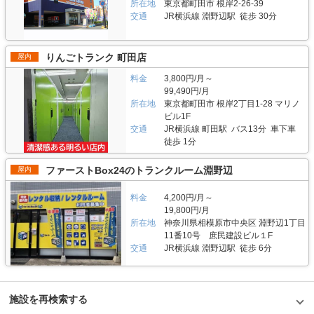
ンビニでお支払いからご選択頂けます。 事前見学、内覧につきましては対
所在地
東京都町田市 根岸2-26-39
にも気を配りエアコンとサーキュレーターを完備しておりますので衣服・布
ランクルームの数を増やして利益を上げるよりお客様が安心できるよう余裕
面もしくは非対面でもご案内できます。対面での内覧の場合はスタッフがお
団や家具家電など様々な物を安心して収納頂けます。 費用や契約について
交通
JR横浜線 淵野辺駅 徒歩 30分
のある導線を確保）、店内には音楽が流れています。明るい人感LED照明
客様のニーズなどに合わせて丁寧に対応させて頂きます。現地での契約やイ
教えてください。 「オリバーのレンタル収納相模原淵野辺トランクルー
や、爽やかなブルーの床、エントランスには光触媒加工の観葉植物も設置す
ンターネットでの契約もできます。詳細なキャンペーンや施設へのご質問は
ム」の価格帯は月額2,300円から43,000円（税込）で、広さは0.4畳から7.3
るなど、インテリアにもこだわっています。 主にどんな方がご利用されて
LIFULLトランクルームから電話又はメールにてお気軽にお問い合わせくだ
畳まで全39種類と幅広くご用意しております。初期費用は前払い月額費用
いるのでしょうか？ オリバーの社員は女性が多いため、女性目線で快適な
りんごトランク 町田店
屋内
さい。 編集後記 「オリバーのレンタル収納町田木曽トランクルーム」は株
＋契約事務手数料等（1ヶ月分）＋鍵代（4,400円）、月額費用は利用料金
空間を作っています。そのため、実際にご利用いただいているお客様の中で
式会社オリバーの強みでありコンセプトでもある「地域密着」を非常に強く
＋管理費（1,100円）＋保証料（500円）となります。お支払い方法は銀行
女性の割合が多いのも特徴です（他社のトランクルームでは男性のご利用が
料金
3,800円/月～
感じる施設だった。この施設があるエリアには住宅街が広がっており、ファ
振込、クレジットカード、コンビニでお支払いからお選び頂けます。 事前
多い傾向）。「オリバーのレンタル収納南町田トランクルーム」の大きさは
99,490円/月
ミリー層のお客様が多いという。そのため女性目線でも使いやすいトランク
見学・内覧につきましては対面・非対面のいずれもご案内できます。非対面
0.5畳~9.5畳まで幅広く、ご利用用途としては、ご自宅のクローゼット代わ
ルームとなるような特長があった。実際に、白を基調とし、照明を多く配置
所在地
東京都町田市 根岸2丁目1-28 マリノ
の場合でも、見学用のお部屋をご覧いただけます。契約につきましては現地
りとして衣類、家電、本、趣味の作品（手芸や絵など）、法人のお客様では
したトランクルーム内部は明るく綺麗な印象を与え、さらに窓を多く設置す
ビル1F
でのご契約だけでなく、ご来店やインターネットでのご契約も可能です。ご
法定保存書類の保管などに使われている傾向にあります。 セキュリティや
ることで自然光を取り入れることも出来るため、より清潔感のある内装とな
来店頂いた場合はその場で鍵をお渡しすることも出来ますので、即日契約・
交通
JR横浜線 町田駅 バス13分 車下車
安全面について教えてください。 安心・安全なサービスの提供を行ってい
っている。また「地域密着」は施設の設計にとどまらず、メールや電話など
当日からのご利用開始も可能です。 詳細なキャンペーンや施設へのご質問
る収納スペースとして安心安全のセキュリティがあり、ビルは契約者以外は
徒歩 1分
のお客様対応も地域に詳しいスタッフが行っているとのことで、通常の対応
はLIFULLトランクルームから電話やメールにてお気軽にお問い合わせくだ
入れません。専用のカードキーでエントランスロックを解錠することがで
だけでなく地域密着の対応をしてもらえるとのことだった。そんな株式会社
さい。 編集後記 「オリバーのレンタル収納相模原淵野辺トランクルーム」
き、24時間使いたいときにいつでも使えます。各フロアには複数の監視カ
ファーストBox24のトランクルーム淵野辺
屋内
オリバーのトランクルームは、施設周辺に住んでいる方だけでなく、そのエ
はトランクルーム専用に開発された施設だという。実際にお話を伺うと、施
メラを設置し、入り口のモニター画面でも中の様子を確認できます。空調換
リアに引っ越す予定がある方にも是非お勧めしたい施設である。 情報更新
設内の部屋数は全143室、広さのタイプ数は全39種類と専用施設ならではの
気・室内照明を兼ね備えた室内タイプの収納スペースなので、1年中快適に
日：2022年06月20日
バリエーションでお客様の様々なニーズに対応が可能な施設だった。専用駐
ご利用いただけます。 費用や契約について教えてください。 月額費用（利
料金
4,200円/月～
車場もあるため、荷物の運搬にも大変便利な施設だと感じた。また、大型の
用料金＋管理費＋保証料）と、契約金（前払い月額費用＋契約事務手数料＋
19,800円/月
荷物の搬入出に役立つ外部提携業者の運送サービスもあるので、気軽に利用
鍵代）になります。時期によっては利用料金2ヶ月無料キャンペーンなども
所在地
神奈川県相模原市中央区 淵野辺1丁目
できるのも魅力だと感じた。また、警備会社と連携した二重防犯体制を採る
実施しておりますので、ぜひお問い合わせください。 また、16時までに店
11番10号 庶民建設ビル１F
など施設のセキュリティも万全で、安心して利用できる「オリバーのレンタ
舗に来ていただければ内見可能で、その日から使うことも可能です。遠隔で
交通
JR横浜線 淵野辺駅 徒歩 6分
ル収納相模原淵野辺トランクルーム」は、年代や居住地に関係なくおすすめ
の鍵の開錠ができるため、立会いなしやインターネットのみで契約も可能で
できる施設だと思った。 情報更新日：2022年06月20日
す。契約後は、重たい家具も手ぶらで収納できる「らくらく運搬」サービス
のご提供や、運搬と搬入をご自身でできる方向けの軽トラックの無料貸出サ
ービスなどもご提供しております。 編集後記 地域に密着した経営は、言う
は易く行うは難しというイメージがあったが、オリバーはその言葉と事業が
施設を再検索する
連動し、地域から愛されている企業という印象を取材を通じて強く受けた。