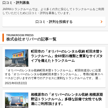
口コミ・評判募集
JAPANトランクルームでは、より多くの方に安心してトランクルームをご利用
していただくために口コミ・評判を募集しています。
口コミ・評判を投稿する
TRUNKROOM PRESS
株式会社オリバーの記事一覧
町田市の「オリバーのレンタル収納 町田木曽ト
ランクルーム」全69室21種類と豊富なサイズタ
イプを備えたトランクルーム
「オリバーのレンタル収納町田木曽トランクルーム」 町田街道沿いに位置
する「オリバーのレンタル収納町田木曽トランクルーム」。専用の駐車スペ
ースがございますので車でのアクセスに便利なトランクルームです。 運営
会社は、神奈川県央・南多摩エリアに108箇所4,800室（2022年6月）の
2021年03月22日
「オリバーのレンタル収納」を運営している株式会社オリバー。総合不動産
カンパニーとして地域密着型の事業を展開している会社です。 今回は、株
式会社オリバーが運営している「オリバーのレンタル収納町田木曽トランク
相模原市の「オリバーのレンタル収納 相模原淵
ルーム」の特長や利用用途などをご紹介致します。 「オリバーのレンタル
野辺トランクルーム」多様な設備で女性でも快
収納町田木曽トランクルーム」の特長を教えてください。 「オリバーのレ
適にご利用頂けます。
ンタル収納町田木曽トランクルーム」は、株式会社オリバーで働く女性担当