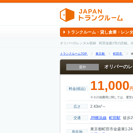
トランクルーム・貸し倉庫・レン
オリバーのレンタル収納 町田金森1号の詳細。
トランクルームTOP
東京都
町田市
オリバーのレ
屋外
11,000
料金(税込)
※その他費用に関しては、運営
2.43m²～
広さ
JR横浜線
町田駅
徒歩2
交通
東京都町田市金森東1-24-
所在地