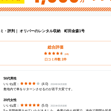
ミ・評判｜
オリバーのレンタル収納 町田金森1号
総合評価
(
4.5
)
口コミ件数
2
件
50代男性
いいね度：
(4.0)
2024年04月回答
敷地内で車をＵターンさせるのが若干大変です。
20代女性
いいね度：
(5.0)
2021年03月回答
5ヶ月間使用させていただきました。倉庫の中も綺麗で、途中で期間を延