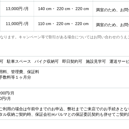
13,000円 /月
140 cm・ 220 cm・ 220 cm
満室のため、お問
11,000円 /月
110 cm・ 220 cm・ 220 cm
満室のため、お問
なります。キャンペーン等で割引がある場合についてはお問い合わせのうえ
用可 駐車スペース バイク収納可 即日契約可 施設見学可 運送サ
用料、管理費、保証料
務手数料等１ヶ月分
00円/月
0円/月
ご利用の場合は午前中までのお申込、弊社までご来店でのお手続きとな
タル収納ご契約時、保証会社㈱パルマとの保証委託契約も併せてご契約