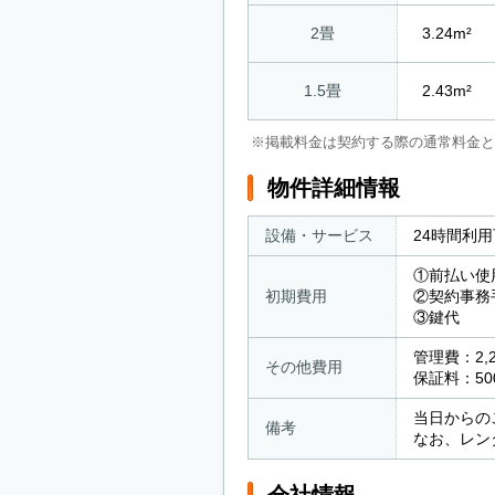
2畳
3.24m²
1.5畳
2.43m²
※掲載料金は契約する際の通常料金と
物件詳細情報
設備・サービス
24時間利
①前払い使
初期費用
②契約事
③鍵代
管理費：2,2
その他費用
保証料：50
当日からの
備考
なお、レン