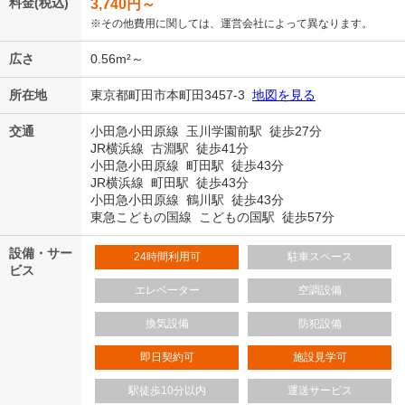
料金(税込)
3,740
円～
※その他費用に関しては、運営会社によって異なります。
広さ
0.56m²～
所在地
東京都町田市本町田3457-3
地図を見る
交通
小田急小田原線 玉川学園前駅 徒歩27分
JR横浜線 古淵駅 徒歩41分
小田急小田原線 町田駅 徒歩43分
JR横浜線 町田駅 徒歩43分
小田急小田原線 鶴川駅 徒歩43分
東急こどもの国線 こどもの国駅 徒歩57分
設備・サー
24時間利用可
駐車スペース
ビス
エレベーター
空調設備
換気設備
防犯設備
即日契約可
施設見学可
駅徒歩10分以内
運送サービス