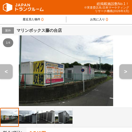
総掲載施設数No.1！
※実査委託先:日本マーケティング
リサーチ機構(2026年3月)
0
0
最近見た物件
お気に入り
マリンボックス藤の台店
屋外
1/4
<
>