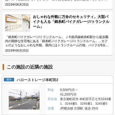
ムの防犯カメラを設置し、各庫内にも専用鍵を設置しています。また、庫内
様のニーズに合わせてご活用ください。 主にどんな方がご利用されている
ス。湘南エリアに本社を構えているため、トランクルームも海を思わせるマ
2019年06月25日
照明と場内照明も設置しており、夜間でも明るく安心してご利用頂けます。
のでしょうか？ 本鵠沼駅周辺に広がっている住宅街にお住いの方々から多
リンブルーに統一されており、0.52帖～3.65帖の48の部屋を用意していま
さらに電源付きの庫内で快適に作業を行って頂けるよう、換気扇も設置して
くご利用いただいております。季節物の洋服や布団、家具家電などの保管場
す。 今回は、そんな「両国亀沢トランクルーム」の特徴や利用用途の傾
おります。尚、手洗い水道や水洗トイレも設置するなど、お客様により快適
所としてご利用頂いているケースが目立ちます。周辺に点在している病院ス
向、会社の想いなどをご紹介します。 両国亀沢トランクルームの特徴を教
おしゃれな外観に万全のセキュリティ。大型バ
にご利用頂けるよう工夫しています。庫内から直接荷物を搬入できるよう車
タッフによる書類管理などの用途もございます。また、目の前の道を南下す
えてください。 セキュリティ面も万全で、駅から徒歩3分かつ高架下なので
イクも入る「錦糸町バイクガレージ/トランクル
付のしやすい敷地ですので、建築業者さんなどの荷物の運搬が必要なお客様
るとすぐに江の島の海に到着する立地ですので、サーフボードやウェットス
頑丈な作りのトランクルームです。最新設備を導入するなど安全面は特に気
ーム」
にも便利にご活用頂けます。 費用や契約について教えてください。 「マリ
ーツなどのレジャー用品の収納にもお役立ていただいております。 セキュ
を使っています。 隣はコンビニエンスストアなので場所がわかりやすく、
ンボックスガレージ一之宮5丁目店」の収納スペースは全部で4種類あり、
リティや安全面について教えてください。 「マリンボックス本鵠沼店」で
自転車置き場も隣にあります。駐車場はありませんが、トランクルームの前
広さは3.6帖から20帖、価格帯は月額18,000円（税込）から85,000円（税
は、お客様の大切な荷物を責任をもってお預かりするために、警備保障会社
に車を横付けし、荷物を下ろしたらそのまま直進できるため、荷物の出し入
「錦糸町バイクガレージ/トランクルーム」 ＪＲ総武線錦糸町駅から徒歩圏
込）まで幅広くご用意しています。初期費用として契約事務手数料（月額賃
と契約しております。また、24時間安全・快適に荷物の収納をして頂ける
れには便利な立地です。お部屋サイズは、0.52帖～3.65帖の34種類、48の
内の閑静な住宅地にある「錦糸町バイクガレージ/トランクルーム」。カフ
料の1ヶ月分）が掛かります。その他費用として月々の管理費と保証委託料
よう各部屋に専用錠を取り付けていて、入口にもセコムのカードキーを設置
お部屋をご用意し幅広い用途にご利用いただけます。 主にどんな方がご利
ェのようなおしゃれな外観、屋内にはトランクルームの他、バイクが6台入
（月額1,350円（税込））が掛かります。見学の希望や詳細のお問い合わせ
しています。また、施設内には防犯カメラがあり、録画も行っておりますの
用されているのでしょうか？ 近隣の住宅にお住いの個人の方がメインユー
るスペースがあり、大切なバイクを安心して保管することができます。 運
2019年06月25日
につきましては、LIFULLトランクルームから電話やメールにてご連絡頂け
で、より安心してご利用頂けます。安全面だけでなく、荷物をお預かりする
ザーになります。両国駅周辺は飲食店などが立ち並んでいますが、少し路地
営会社は、30年以上前からトランクルーム事業を運営する株式会社マリン
ます。 編集後記 コンテナの広さもさることながら天井高も特徴的な「マリ
環境にも気を配っており、通年温度管理ができる空調設備のほか、湿度管理
を入れば一般のご家庭やマンションも多くあるため、ご家族や一人暮らしの
ボックス。24時間365日利用でき、室温を一定に保つ空調（エアコン）や、
ンボックスガレージ一之宮5丁目店」。首都圏中央連絡自動車道のインター
の為の換気設備を導入しておりますので、ウェットスーツから衣類や布団、
方も利用されています。用途としては、主に家財や季節によって変わる衣類
万全のセキュリティを備えており、お客様に寄り添った親切なサポートをし
チェンジにも近く、近隣が車社会であることも踏まえ車の収納ニーズをター
木製の製品まで様々な物をお預かり頂けます。 費用や契約について教えて
を保管する場所としてご利用されている方が多い傾向で、一番大きい3.65帖
ているのも同社の特徴です。 今回は、そんな「錦糸町バイクガレージ/トラ
この施設の近隣の施設
ゲットにしているというお話も聞くことができた。また、そのターゲットに
ください。 ご利用金額の価格帯は月額3,660円~40,530円（税込）で、広さ
タイプには机や椅子など大型の荷物も入れることができます。 セキュリテ
ンクルーム」の利用ユーザーや用途の傾向、会社の想いなども合わせてご紹
向けて庫内を電源付きにしたり、水道を付けるなどをして車の手入れや洗車
0.50帖から4.88帖まで全33タイプをご用意しております。ご契約に際して
ィや安全面について教えてください。 マリンボックスが提供するトランク
介します。 錦糸町バイクガレージ/トランクルームの特徴を教えてくださ
などの作業を可能にしているところに気遣いも感じた。運営会社の株式会社
事前見学をご希望の場合は、リモート内覧会を承っております。現地にてお
ルームでは、お客様の大切なお荷物をお預かりしているため、24時間安心
い。 カフェのようなおしゃれな雰囲気を意識して、外観は金型で作ったロ
ハローストレージ本町田2
マリンボックスは湘南エリアで30年近くトランクルームを運営しているこ
屋外
電話を頂けましたら、遠隔操作で入口を開錠致しますのでご自由にご覧くだ
してご利用いただけるように、カードキーや防犯カメラ、セキュリティーシ
ゴや取っ手など、一見トランクルームとはわからないほど街の景観に馴染ん
ともあり、そのノウハウを活かしたお客様目線でのトランクルームを開発さ
さい。その際、お電話にてご利用金額やキャンペーンなどのご案内も致しま
ステムを導入しているだけでなく、毎月数回スタッフが巡回しています。
でいるのが特徴です。お部屋サイズは、0.4帖タイプから1.54帖タイプま
れているのだろう。入口にセコムの防犯カメラも設置されているということ
す。尚、ご契約に関しては、株式会社マリンボックスでは保証人や連帯保証
また、両国亀沢のトランクルームの鍵は南京錠などの鍵の持ち歩きタイプで
料金
9,500円/月～
で、併設されているバイクガレージは広さ3.01m2と3.24m2をご用意してお
で、自宅の駐車場よりも安心して車を収納できるスペースとして特に愛車を
人の代わりに、保証会社との契約をしていただいているため保証人は不要と
はなくダイアルロック式で、メインエントランスはオートロックで施錠され
り、サビや汚れを防ぐため、バイクが長持ちします。 駐車場はありません
41,200円/月
持っている方には最適な場所だと思った。
なります。敷金や礼金なども不要なので簡単に契約できます。時期によって
ています。コンテナ倉庫ではなく室内管理なので清掃も行き届いており、ホ
が、トランクルームの前に車を横付けし荷物を下ろしたらそのまま直進でき
所在地
東京都町田市 本町田字乙七号3244番
お得なキャンペーンも実施しております。詳細なキャンペーンや施設へのご
コリなどが出にくく、温度管理や湿度管理を徹底するために空調設備も完備
るので、荷物の出し入れにも便利な立地です。 主にどんな方がご利用され
1、3244番5、3245番1、3245番5
質問はLIFULLトランクルームから電話やメールにてお気軽にお問い合わせ
しております。通年26-7度で管理しているため、衣類や布団、木製の製品
ているのでしょうか？ 近隣の住宅にお住いの個人の方がメインユーザーに
交通
JR横浜線 古淵駅 徒歩 26分
ください。 編集後記 小田急江ノ島線本鵠沼駅から徒歩7分、周辺の住宅街
などデリケートな物の保管などにも安心してご利用いただけます。 費用や
なります。利用用途としては、主に家財や季節によって変わる衣類を保管す
に馴染んだトランクルームという印象を受けた。実際にファミリー層や近隣
契約について教えてください。 契約前にトランクルームを下見したい場合
る場所としてご利用されている方が多い傾向にありますが、趣味でバイクを