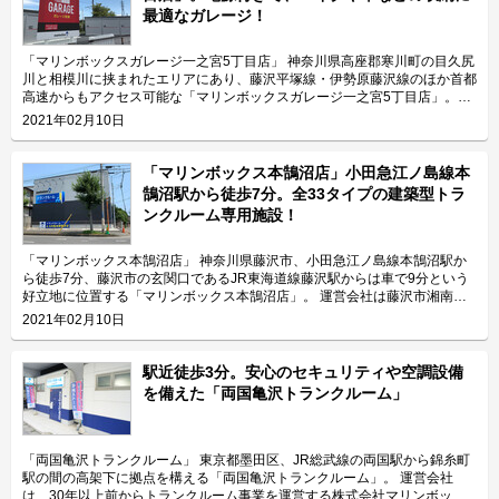
最適なガレージ！
「マリンボックスガレージ一之宮5丁目店」 神奈川県高座郡寒川町の目久尻
川と相模川に挟まれたエリアにあり、藤沢平塚線・伊勢原藤沢線のほか首都
高速からもアクセス可能な「マリンボックスガレージ一之宮5丁目店」。最
寄り駅はJR相模線の寒川駅です。 運営会社は、平成4年から30年近くトラ
2021年02月10日
ンクルーム事業を運営する株式会社マリンボックス。湘南エリアを中心に全
国で290ヶ所、約6,000室（令和3年2月時点）を展開する経験を活かした施
設運営でお客様目線のサポートを提供している会社です。 今回は、株式会
「マリンボックス本鵠沼店」小田急江ノ島線本
社マリンボックスが運営している「マリンボックスガレージ一之宮5丁目
鵠沼駅から徒歩7分。全33タイプの建築型トラ
店」の特長や利用用途などをご紹介致します。 「マリンボックスガレージ
ンクルーム専用施設！
一之宮5丁目店」の特長を教えてください。 「マリンボックスガレージ一之
宮5丁目店」は、電源付きで大型のガレージタイプの収納スペースがあるの
が特長です。 周辺地域は首都高速のインターチェンジがあり、主要地方道
「マリンボックス本鵠沼店」 神奈川県藤沢市、小田急江ノ島線本鵠沼駅か
である神奈川県道44号伊勢原藤沢線や神奈川県道47号藤沢平塚線も通って
ら徒歩7分、藤沢市の玄関口であるJR東海道線藤沢駅からは車で9分という
おり、車社会が形成されています。 「マリンボックスガレージ一之宮5丁目
好立地に位置する「マリンボックス本鵠沼店」。 運営会社は藤沢市湘南台
店」の庫内には電源が付いているため、コンプレッサーなどを用いて車の掃
に本社を構え、湘南エリアを中心に全国でトランクルームを運営する株式会
2021年02月10日
除ができます。敷地内には水洗トイレも設置されておりますので、作業時間
社マリンボックス。「マリンボックス本鵠沼店」は建築型トランクルーム専
が長くなってしまった場合などでも便利にご利用頂けます。 主にどんな方
用施設として開発され、最大4.88帖まで全33タイプが用意されています。
がご利用されているのでしょうか？ 「マリンボックスガレージ一之宮5丁目
今回は、株式会社マリンボックスが運営している「マリンボックス本鵠沼
駅近徒歩3分。安心のセキュリティや空調設備
店」は高速道路に近いこともあり、建築業者など車での移動が必要な法人の
店」の特長や利用用途などをご紹介致します。 「マリンボックス本鵠沼
を備えた「両国亀沢トランクルーム」
お客様に多くご利用頂いております。また、「マリンボックスガレージ一之
店」の特長を教えてください。 2階建てのトランクルーム専用施設「マリン
宮5丁目店」には庫内に電源が付いていて、入口にセコムの防犯カメラを設
ボックス本鵠沼店」には、施設利用者様専用の駐車場があります。また、1
置しておりますので、寒川町一之宮や寒川町岡田エリアにお住いのファミリ
階のガレージタイプのお部屋であれば車で横づけが可能ですので、荷物の出
ー層のお客様にも駐車場代わりにご利用頂いております。 セキュリティや
し入れも簡単に行って頂けます。2階に収納される場合には、お荷物の搬入
「両国亀沢トランクルーム」 東京都墨田区、JR総武線の両国駅から錦糸町
安全面について教えてください。 「マリンボックスガレージ一之宮5丁目
サービスもご利用可能ですのでご高齢の方や女性などでも気軽にご利用頂け
駅の間の高架下に拠点を構える「両国亀沢トランクルーム」。 運営会社
店」では、安心して車やバイクなどを収納頂けるように、施設入口にはセコ
ます。また、部屋には棚板とハンガーパイプを設置しておりますので、お客
は、30年以上前からトランクルーム事業を運営する株式会社マリンボック