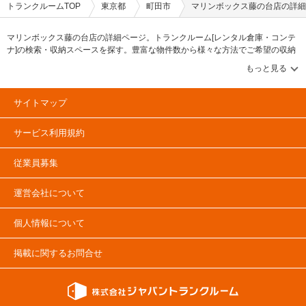
トランクルームTOP
東京都
町田市
マリンボックス藤の台店の詳細
マリンボックス藤の台店の詳細ページ。トランクルーム[レンタル倉庫・コンテ
ナ]の検索・収納スペースを探す。豊富な物件数から様々な方法でご希望の収納
スペースを簡単に探せるトランクルーム情報サイトです。マリンボックス藤の
台店の住所・最寄りの駅、物件タイプのご紹介や料金表、お得なキャンペーン
情報もあります。気になる物件タイプを見つけたら、メールか電話でお問合せ
が可能です（無料）。
サイトマップ
サービス利用規約
従業員募集
運営会社について
個人情報について
掲載に関するお問合せ