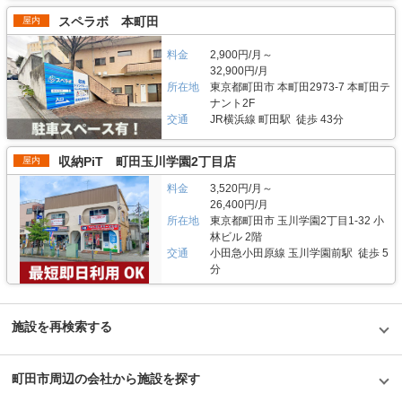
の高齢者の方が、季節の洋服や家具、本などの趣味の品を収納に来ていると
は、立ち合いによる内見と遠隔操作による立ち合いなしでの内覧も可能で
お持ちの方も利用されており、大切なバイクを風雨から守っています。 ガ
スペラボ 本町田
屋内
いう。ただそれだけでなく、車で7分ほどでサーフィンやバーベキューなど
す。是非、お気軽にお申しつけください。 契約に関しては、マリンボック
レージには、国産バイクはもとより、ハーレーなどの外国製の大型バイクも
のレジャースポットとしても名高い江の島へのアクセスも可能なこの施設は
スでは保証人や連帯保証人の代わりに、保証会社との契約をしていただいて
入るため、バイクの保管に悩んでいる方にも安心してご利用いただけます。
サーファーの利用も多いとのことで、サーフボードやウェットスーツなどの
いるため保証人は不要、敷金・礼金なども不要なかんたん契約で行います。
料金
2,900円/月～
セキュリティや安全面について教えてください。 セキュリティーシステム
レジャー用品の収納にも役立っていた。施設のセキュリティも万全で、安心
初月賃料が無料なので導入のハードルを低くし、解約のお申込もいつでも可
32,900円/月
を導入し24時間安心してご利用頂けます。マリンボックスが提供する物件
して利用できる「マリンボックス本鵠沼店」は、年代や居住地に関係なくお
能です（お申し出いただいた月の翌月末での解約）。料金は6,480円～/月に
では、お客様の大切なお荷物をお預かりしているため、万が一に備え防犯カ
所在地
東京都町田市 本町田2973-7 本町田テ
すすめできる施設だと思った。
なります。 編集後記 湘南に本社を構えるマリンボックス社。かわいいイル
メラを設置していたり、毎月数回、巡回スタッフが回っています。エントラ
ナント2F
カの看板や海を思わせるブルーが印象的なエントランスを構えるトランクル
ンスはオートロックで施錠されており、バイクガレージには監視モニターも
交通
JR横浜線 町田駅 徒歩 43分
ーム。駅からのアクセスも良いというメリットがありながら、高架下の車通
完備しています。 また、コンテナ倉庫ではなく室内管理なので清掃も行き
りが少ない路地にあるため、車からの荷物の出し入れにも便利な場所という
届いており、ホコリなどが出にくく、空調設備（温度管理、湿度管理）も完
印象を受けた。同社の代表取締役、永田氏は「地域に根ざして事業を行って
備しており、通年26-7度で管理しているためデリケートな衣類や木製の製
収納PiT 町田玉川学園2丁目店
屋内
きたので、安心して使える設備や親切なサポートには自信があります」と笑
品などの保管などにも安心してご利用いただけます。 費用や契約について
顔で話す。用途に合わせて様々なサイズの部屋が用意されているので、みな
教えてください。 バイクガレージ/トランクルームの建物の上の階にオーナ
料金
3,520円/月～
さんの大切な荷物を預けるのにぴったりの場所ではないだろうか。
ーが住んでいるため、内覧したい場合、事前に連絡したり、当日でも都合が
26,400円/月
合えば直接案内することが可能です。 契約に関しては、マリンボックスで
所在地
東京都町田市 玉川学園2丁目1-32 小
は保証人や連帯保証人の代わりに、保証会社との契約をしていただいている
林ビル 2階
ため保証人は不要、敷金・礼金なども不要なかんたん契約で行います。初月
交通
小田急小田原線 玉川学園前駅 徒歩 5
賃料が無料なので導入のハードルを低くし、解約のお申込もいつでも可能で
分
す（お申し出いただいた月の翌月末での解約）。料金はトランクルームが
8,300円～/月、バイクガレージが16,000円～/月になります。 編集後記 「街
の景色に溶け込むおしゃれなガレージ」このスペースを見たとき、そんな感
想を抱いた。ところどころに遊び心がある金型が装飾で使われており、マリ
施設を再検索する
ンボックスのキャラクターであるクジラの可愛さも合間って、まさに”いい
味”のある場所だな、と。特にバイクを持っていて、保管する場所にもこだ
わりたいという方にはおすすめだ。もちろん、セキュリティも万全で、オー
ナーもこの建物に住んでいるため、何かあったときにもすぐに相談できる安
町田市周辺の会社から施設を探す
心感がある。大切なモノを預けるのに、こんな特徴のあるトランクルームの
利用はいかがだろうか。